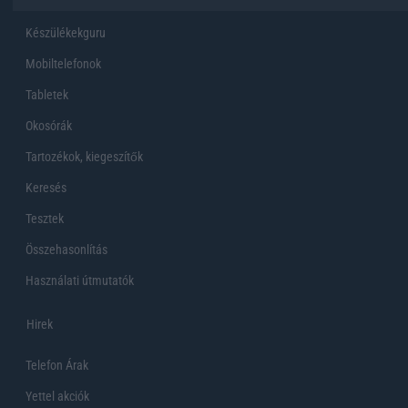
Készülékekguru
Mobiltelefonok
Tabletek
Okosórák
Tartozékok, kiegeszítők
Keresés
Tesztek
Összehasonlítás
Használati útmutatók
Hirek
Telefon Árak
Yettel akciók