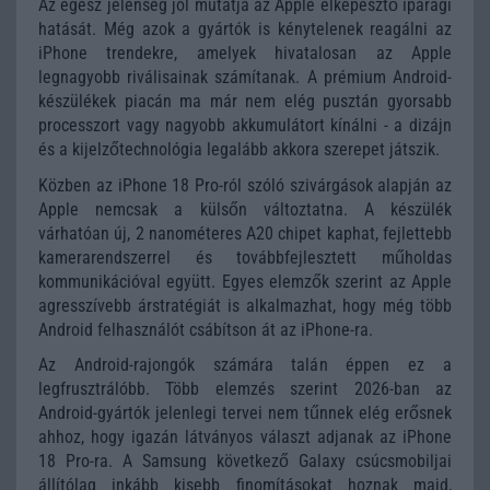
Az egész jelenség jól mutatja az Apple elképesztő iparági
hatását. Még azok a gyártók is kénytelenek reagálni az
iPhone trendekre, amelyek hivatalosan az Apple
legnagyobb riválisainak számítanak. A prémium Android-
készülékek piacán ma már nem elég pusztán gyorsabb
processzort vagy nagyobb akkumulátort kínálni - a dizájn
és a kijelzőtechnológia legalább akkora szerepet játszik.
Közben az iPhone 18 Pro-ról szóló szivárgások alapján az
Apple nemcsak a külsőn változtatna. A készülék
várhatóan új, 2 nanométeres A20 chipet kaphat, fejlettebb
kamerarendszerrel és továbbfejlesztett műholdas
kommunikációval együtt. Egyes elemzők szerint az Apple
agresszívebb árstratégiát is alkalmazhat, hogy még több
Android felhasználót csábítson át az iPhone-ra.
Az Android-rajongók számára talán éppen ez a
legfrusztrálóbb. Több elemzés szerint 2026-ban az
Android-gyártók jelenlegi tervei nem tűnnek elég erősnek
ahhoz, hogy igazán látványos választ adjanak az iPhone
18 Pro-ra. A Samsung következő Galaxy csúcsmobiljai
állítólag inkább kisebb finomításokat hoznak majd,