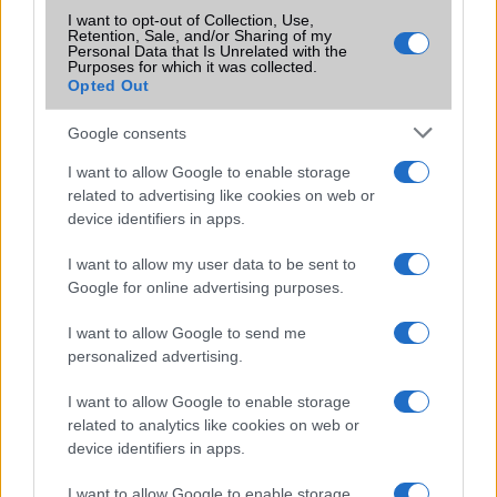
Galaxy készülék számára ez lesz az út vége.
I want to opt-out of Collection, Use,
Retention, Sale, and/or Sharing of my
iPhone 18 bemutató dátum - ekkor
Personal Data that Is Unrelated with the
Purposes for which it was collected.
rántja le a leplet az Apple az új
Opted Out
csúcsmobilokról
2026.06.29
| Phone Arena
Google consents
A szeptemberi eseményen az iPhone 18 Pro modellek
mellett a régóta pletykált hajlítható iPhone Ultra is
I want to allow Google to enable storage
bemutatkozhat, miközben az áremelésekről szóló
related to advertising like cookies on web or
találgatások továbbra is beárnyékolják a rajtot.
device identifiers in apps.
Az Android rejtett automatizmusai: hat
I want to allow my user data to be sent to
funkció, amely észrevétlenül könnyíti
Google for online advertising purposes.
meg a mindennapokat
2026.06.14
| Android Police
I want to allow Google to send me
Sok felhasználó külön alkalmazásokra esküszik, pedig az
personalized advertising.
Android már évek óta olyan intelligens funkciókat kínál,
amelyek maguktól dolgoznak a háttérben.
I want to allow Google to enable storage
related to analytics like cookies on web or
device identifiers in apps.
Ez a rejtett Samsung funkció teljesen
megváltoztatja a mobilhasználatot –
I want to allow Google to enable storage