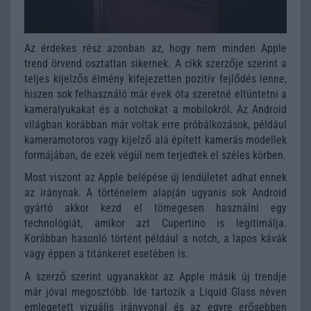
Az érdekes rész azonban az, hogy nem minden Apple
trend örvend osztatlan sikernek. A cikk szerzője szerint a
teljes kijelzős élmény kifejezetten pozitív fejlődés lenne,
hiszen sok felhasználó már évek óta szeretné eltüntetni a
kameralyukakat és a notchokat a mobilokról. Az Android
világban korábban már voltak erre próbálkozások, például
kameramotoros vagy kijelző alá épített kamerás modellek
formájában, de ezek végül nem terjedtek el széles körben.
Most viszont az Apple belépése új lendületet adhat ennek
az iránynak. A történelem alapján ugyanis sok Android
gyártó akkor kezd el tömegesen használni egy
technológiát, amikor azt Cupertino is legitimálja.
Korábban hasonló történt például a notch, a lapos kávák
vagy éppen a titánkeret esetében is.
A szerző szerint ugyanakkor az Apple másik új trendje
már jóval megosztóbb. Ide tartozik a Liquid Glass néven
emlegetett vizuális irányvonal és az egyre erősebben