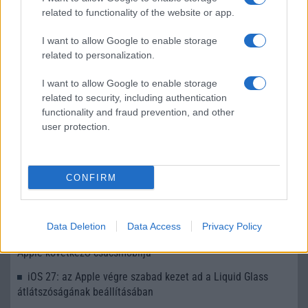
sokan mégsem tudnak róla
related to functionality of the website or app.
2026.07.12
| Android Central
Az Edge Panel az egyik leghasznosabb funkció, amely
I want to allow Google to enable storage
jelentősen felgyorsítja a mindennapi használatot,
related to personalization.
miközben a Pixel telefonokból továbbra is hiányzik.
I want to allow Google to enable storage
related to security, including authentication
functionality and fraud prevention, and other
user protection.
KAPCSOLÓDÓ HÍREK
CONFIRM
Elérte a határt az Apple? Egy felmérés szerint sokan már
nem vennék meg az iPhone 18 Pro Maxot a megjelenés
napján
Data Deletion
Data Access
Privacy Policy
iPhone 18 Pro: tizenkét fontos újdonsággal érkezhet az
Apple következő csúcsmobilja
iOS 27: az Apple végre szabad kezet ad a Liquid Glass
átlátszóságának beállításában