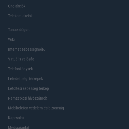
One akciók
Telekom akciók
Tanácsdóguru
Wiki
Internet sebességmérő
Virtuális valóság
Telefonkönyvek
Lefedettségi térképek
Letöltési sebesség térkép
Nemzetközi hívószámok
Mobiltelefon védelem és biztonság
Kapcsolat
Médiaajánlat