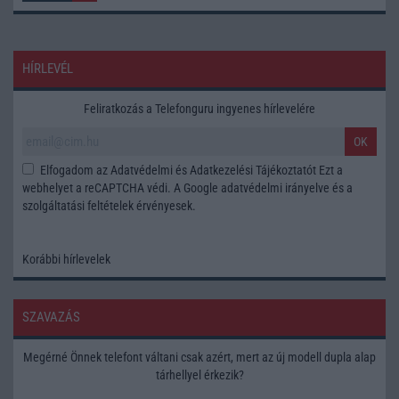
HÍRLEVÉL
Feliratkozás a Telefonguru ingyenes hírlevelére
OK
Elfogadom az
Adatvédelmi és Adatkezelési Tájékoztatót
Ezt a
webhelyet a reCAPTCHA védi. A Google
adatvédelmi irányelve
és a
szolgáltatási feltételek
érvényesek.
Korábbi hírlevelek
SZAVAZÁS
Megérné Önnek telefont váltani csak azért, mert az új modell dupla alap
tárhellyel érkezik?