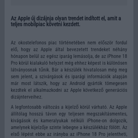
Az Apple új dizájnja olyan trendet indított el, amit a
teljes mobilpiac követni kezdett.
Az okostelefonos piac történetében nem először fordul
elő, hogy az Apple által bevezetett trendeket néhány
hónapon belül az egész iparág lemásolja, de az iPhone 18
Pro körül kialakuló helyzet még ehhez képest is különösen
látványosnak tűnik. Bár a készülék hivatalosan még meg
sem jelent, a szivárgások és iparági információk alapján
már most látszik, hogy az Android gyártók tömegesen
kezdtek el alkalmazkodni az Apple következő generációs
dizájnterveihez.
A legfontosabb változás a kijelző körül várható. Az Apple
állítólag hosszú távon egy teljesen megszakításmentes,
kivágások és kameralyukak nélküli iPhone-on dolgozik,
amelynek kijelzője szinte lebegne a készülékház fölött. Az
első lépést ebbe az irányba az iPhone 18 Pro jelentheti,