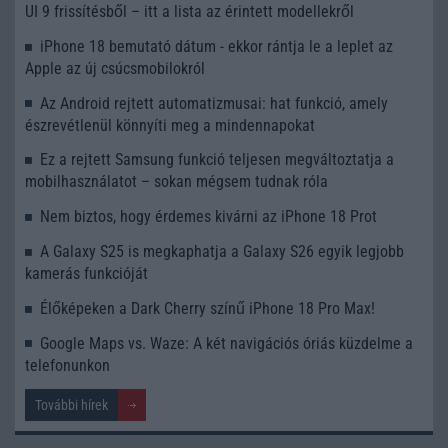
UI 9 frissítésből – itt a lista az érintett modellekről
iPhone 18 bemutató dátum - ekkor rántja le a leplet az
Apple az új csúcsmobilokról
Az Android rejtett automatizmusai: hat funkció, amely
észrevétlenül könnyíti meg a mindennapokat
Ez a rejtett Samsung funkció teljesen megváltoztatja a
mobilhasználatot – sokan mégsem tudnak róla
Nem biztos, hogy érdemes kivárni az iPhone 18 Prot
A Galaxy S25 is megkaphatja a Galaxy S26 egyik legjobb
kamerás funkcióját
Élőképeken a Dark Cherry színű iPhone 18 Pro Max!
Google Maps vs. Waze: A két navigációs óriás küzdelme a
telefonunkon
További hírek