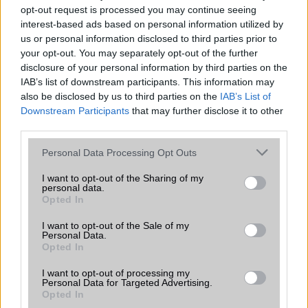
opt-out request is processed you may continue seeing
interest-based ads based on personal information utilized by
us or personal information disclosed to third parties prior to
your opt-out. You may separately opt-out of the further
disclosure of your personal information by third parties on the
IAB’s list of downstream participants. This information may
also be disclosed by us to third parties on the
IAB’s List of
Nyugati GSM
Downstream Participants
that may further disclose it to other
195.000 Ft (új)
third parties.
Please note that this website/app uses one or more Google
Personal Data Processing Opt Outs
services and may gather and store information including but
not limited to your visit or usage behaviour. You may click to
I want to opt-out of the Sharing of my
personal data.
grant or deny consent to Google and its third-party tags to
Számos népszerű Samsung Galaxy
Opted In
use your data for below specified purposes in below Google
készülék kimarad a One UI 9
consent section.
frissítésből – itt a lista az érintett
I want to opt-out of the Sale of my
Personal Data.
modellekről
Opted In
2026.06.30
| Phone Arena
A One UI 9 érkezése új mesterséges intelligencia-
I want to opt-out of processing my
Personal Data for Targeted Advertising.
funkciókat és továbbfejlesztett kezelőfelületet hoz,
Opted In
azonban több korábbi csúcskategóriás és középkategóriás