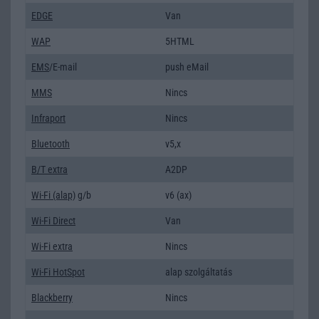
EDGE
Van
WAP
5HTML
EMS
/E-mail
push eMail
MMS
Nincs
Infraport
Nincs
Bluetooth
v5,x
B/T extra
A2DP
Wi-Fi (alap)
g/b
v6 (ax)
Wi-Fi Direct
Van
Wi-Fi extra
Nincs
Wi-Fi HotSpot
alap szolgáltatás
Blackberry
Nincs