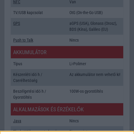
NFC
Van
TV/USB kapcsolat
OtG (On-the-Go USB)
GPS
aGPS (USA), Glonass (Orosz),
BDS (Kína), Galileo (EU)
Push to Talk
Nincs
AKKUMULÁTOR
Típus
Li-Polimer
Készenléti idő h /
Az akkumulátor nem vehetõ ki!
Cserélhetőség
Beszélgetési idő h /
100W-os gyorstöltés
Gyorstöltés
ALKALMAZÁSOK ÉS ÉRZÉKELŐK
Java
Nincs
Flash
/
Ujjlenyomat olvasó
Fingerprint sensor