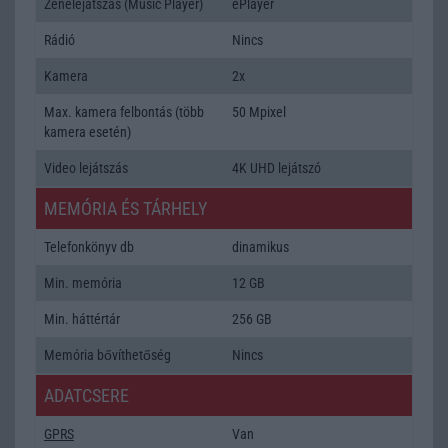
Zenelejátszás (Music Player)
ePlayer
Rádió
Nincs
Kamera
2x
Max. kamera felbontás (több
50 Mpixel
kamera esetén)
Video lejátszás
4K UHD lejátszó
MEMÓRIA ÉS TÁRHELY
Telefonkönyv db
dinamikus
Min. memória
12 GB
Min. háttértár
256 GB
Memória bővíthetőség
Nincs
ADATCSERE
GPRS
Van