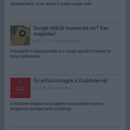
ajánlatok közül. Ki ne akarna 8 ezerért szuper órát?
Google nélküli Huawei-ed van? Van
megoldás!
2020.10.27
| XDA Developers
A Googlefier a legegyszerűbb út a Google appokhoz Huawei és
Honor telefonokon.
Új tarifacsomagok a Vodafone-nál
2017.06.08
| Vodafone
A Vodafone Magyarország ügyfelei visszajelzései nyomán
megújította havidíjas tarifa portfólióját.