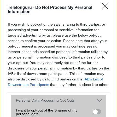
Telefonguru -
SNS integráció
Do Not Process My Personal
alap szolgáltatás
Information
Organizer
alap szolgáltatás
If you wish to opt-out of the sale, sharing to third parties, or
T9 szótár
alkalmazás független szótár
processing of your personal or sensitive information for
targeted advertising by us, please use the below opt-out
Office alkalmazások
alap szolgáltatás
section to confirm your selection. Please note that after your
Iránytũ
ecompass
opt-out request is processed you may continue seeing
interest-based ads based on personal information utilized by
Extrák
Nincs
us or personal information disclosed to third parties prior to
your opt-out. You may separately opt-out of the further
EGYÉB
disclosure of your personal information by third parties on the
IAB’s list of downstream participants. This information may
Vibra jelzés
alap szolgáltatás
also be disclosed by us to third parties on the
IAB’s List of
SIM típus
nanoSIM
Downstream Participants
that may further disclose it to other
third parties.
SIM-ek száma
2
Please note that this website/app uses one or more Google
Personal Data Processing Opt Outs
Flight mode
Van
services and may gather and store information including but
not limited to your visit or usage behaviour. You may click to
I want to opt-out of the Sharing of my
Terület
Globális
personal data.
grant or deny consent to Google and its third-party tags to