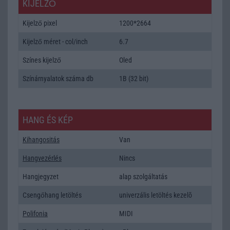
KIJELZŐ
Kijelző pixel
1200*2664
Kijelző méret - col/inch
6.7
Színes kijelző
Oled
Színárnyalatok száma db
1B (32 bit)
HANG ÉS KÉP
Kihangositás
Van
Hangvezérlés
Nincs
Hangjegyzet
alap szolgáltatás
Csengőhang letöltés
univerzális letöltés kezelõ
Polifonia
MIDI