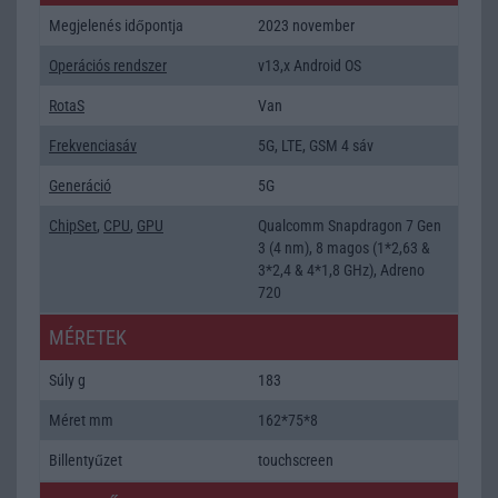
Megjelenés időpontja
2023 november
Operációs rendszer
v13,x Android OS
RotaS
Van
Frekvenciasáv
5G, LTE, GSM 4 sáv
Generáció
5G
ChipSet
,
CPU
,
GPU
Qualcomm Snapdragon 7 Gen
3 (4 nm), 8 magos (1*2,63 &
3*2,4 & 4*1,8 GHz), Adreno
720
MÉRETEK
Súly g
183
Méret mm
162*75*8
Billentyűzet
touchscreen