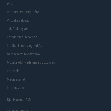
Wiki
Internet sebességmérő
Virtuális valóság
Telefonkönyvek
Lefedettségi térképek
Letöltési sebesség térkép
Nemzetközi hívószámok
Mobiltelefon védelem és biztonság
Kapcsolat
Médiaajánlat
Impresszum
UjesHasznaltGSM
Kövessen minket!