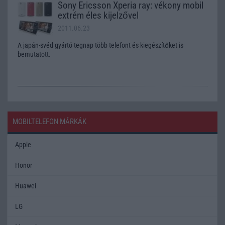
Sony Ericsson Xperia ray: vékony mobil
extrém éles kijelzővel
2011.06.23
A japán-svéd gyártó tegnap több telefont és kiegészítőket is
bemutatott.
MOBILTELEFON MÁRKÁK
Apple
Honor
Huawei
LG