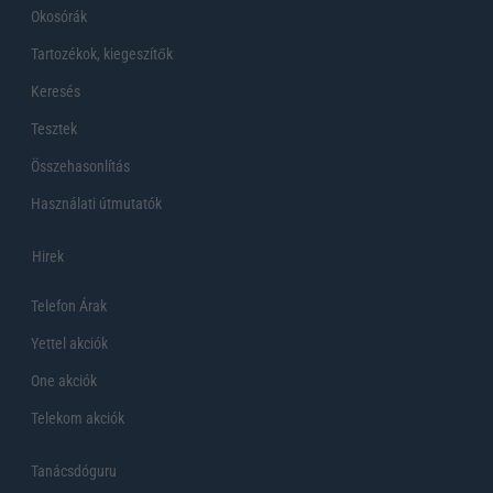
Okosórák
Tartozékok, kiegeszítők
Keresés
Tesztek
Összehasonlítás
Használati útmutatók
Hirek
Telefon Árak
Yettel akciók
One akciók
Telekom akciók
Tanácsdóguru