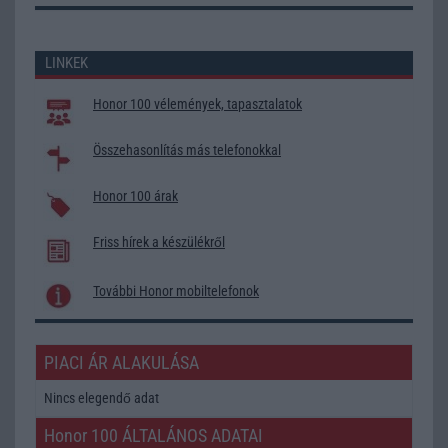
LINKEK
Honor 100 vélemények, tapasztalatok
Összehasonlítás más telefonokkal
Honor 100 árak
Friss hírek a készülékről
További Honor mobiltelefonok
PIACI ÁR ALAKULÁSA
Nincs elegendő adat
Honor 100 ÁLTALÁNOS ADATAI