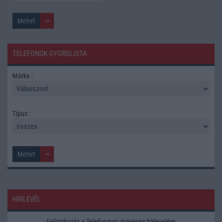
TELEFONOK GYORSLISTA
Márka :
Tipus :
HÍRLEVÉL
Feliratkozás a Telefonguru ingyenes hírlevelére