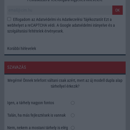
OK
Elfogadom az
Adatvédelmi és Adatkezelési Tájékoztatót
Ezt a
webhelyet a reCAPTCHA védi. A Google
adatvédelmi irányelve
és a
szolgáltatási feltételek
érvényesek.
Korábbi hírlevelek
SZAVAZÁS
Megérné Önnek telefont váltani csak azért, mert az új modell dupla alap
tárhellyel érkezik?
Igen, a tárhely nagyon fontos
Talán, ha más fejlesztések is vannak
Nem, nekem a mostani tárhely is elég