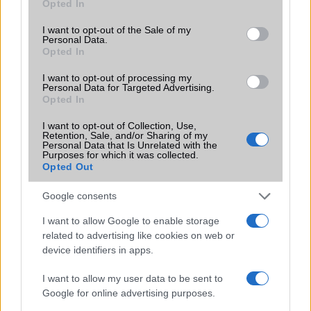
Opted In
use your data for below specified purposes in below Google
Funkciók
HDR
consent section.
I want to opt-out of the Sale of my
Brand
Nincs
Personal Data.
Opted In
Védelem
Nincs
I want to opt-out of processing my
Personal Data for Targeted Advertising.
Limited Edition
Nincs
Opted In
SAR
1,28
I want to opt-out of Collection, Use,
N/A = Nincs adat. Legutóbbi frissítés: 2026-07-13 19:00:00
Retention, Sale, and/or Sharing of my
Personal Data that Is Unrelated with the
Purposes for which it was collected.
Opted Out
Google consents
I want to allow Google to enable storage
related to advertising like cookies on web or
Új és Használt GSM kiemelt ajánlatok
device identifiers in apps.
Apple iPhone 15
I want to allow my user data to be sent to
Google for online advertising purposes.