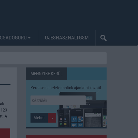
CSADÓGURU
UJESHASZNALTGSM
MENNYIBE KERÜL
Keressen a telefonboltok ajánlatai között!
nak
 123
tt. A