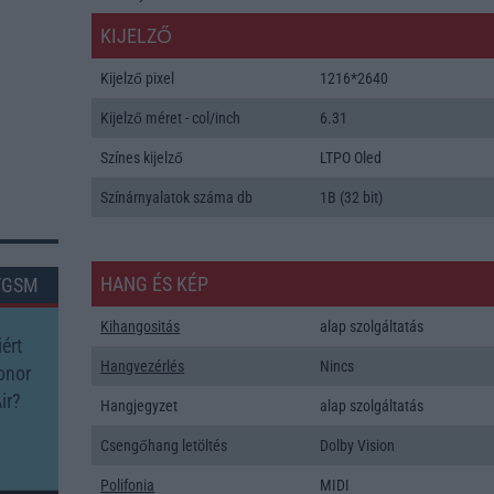
KIJELZŐ
Kijelző pixel
1216*2640
Kijelző méret - col/inch
6.31
Színes kijelző
LTPO Oled
Színárnyalatok száma db
1B (32 bit)
HANG ÉS KÉP
TGSM
Kihangositás
alap szolgáltatás
ért
Hangvezérlés
Nincs
onor
ir?
Hangjegyzet
alap szolgáltatás
Csengőhang letöltés
Dolby Vision
Polifonia
MIDI