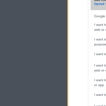
Opted 
Google 
I want t
web or d
I want t
purpose
I want 
I want t
web or d
I want t
or app.
I want t
I want t