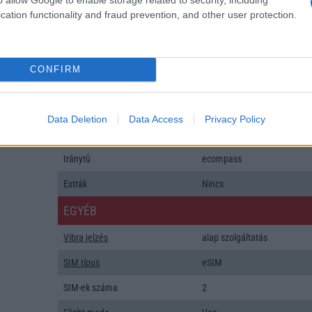
Java
Nincs
cation functionality and fraud prevention, and other user protection.
Flash
/
Ujjlenyomat olvasó
Fingerprint sensor
SNS integráció
alap szolgáltatás
CONFIRM
Organizer
alap szolgáltatás
T9 szótár
alkalmazás független szótár
Data Deletion
Data Access
Privacy Policy
Office alkalmazások
alap szolgáltatás
Iránytũ
ecompass
Extrák
Nincs
EGYÉB
Vibra jelzés
alap szolgáltatás
SIM típus
eSIM
SIM-ek száma
2