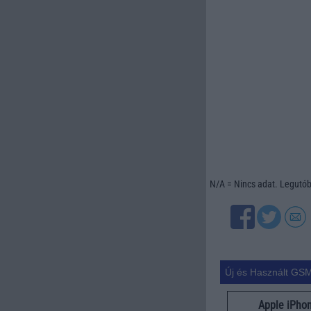
N/A = Nincs adat. Legutóbb
Új és Használt GSM
Apple iPho