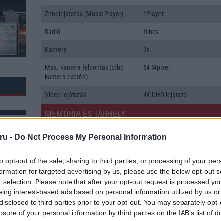
Zenelejátszás (Music Player)
ePlayer
Rádió
Nincs
Kamera
3x
Max. kamera felbontás (több
64 Mpixel
kamera esetén)
Video lejátszás
4K UHD lejátszó
MEMÓRIA ÉS TÁRHELY
Telefonkönyv db
dinamikus
ru -
Do Not Process My Personal Information
Min. memória
12 GB
to opt-out of the sale, sharing to third parties, or processing of your per
Min. háttértár
256 GB
formation for targeted advertising by us, please use the below opt-out s
k: 1
r selection. Please note that after your opt-out request is processed y
Memória bővíthetőség
Nincs
eing interest-based ads based on personal information utilized by us or
disclosed to third parties prior to your opt-out. You may separately opt-
ADATCSERE
losure of your personal information by third parties on the IAB’s list of