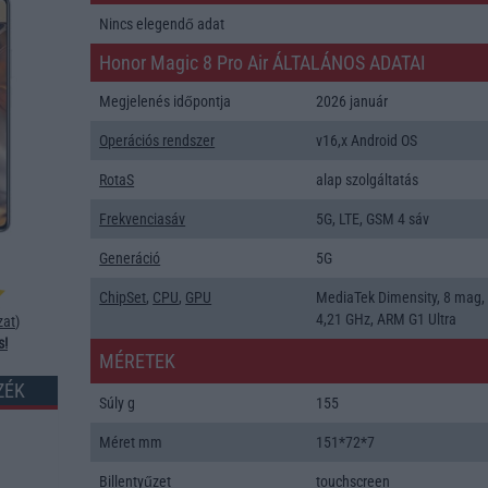
Nincs elegendő adat
Honor Magic 8 Pro Air ÁLTALÁNOS ADATAI
Megjelenés időpontja
2026 január
Operációs rendszer
v16,x Android OS
RotaS
alap szolgáltatás
Frekvenciasáv
5G, LTE, GSM 4 sáv
Generáció
5G
ChipSet
,
CPU
,
GPU
MediaTek Dimensity, 8 mag,
4,21 GHz, ARM G1 Ultra
zat
)
s!
MÉRETEK
ZÉK
Súly g
155
Méret mm
151*72*7
Billentyűzet
touchscreen