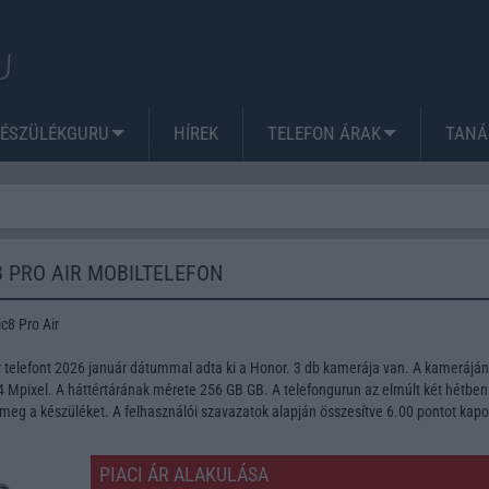
KÉSZÜLÉKGURU
HÍREK
TELEFON ÁRAK
TANÁ
 PRO AIR MOBILTELEFON
c8 Pro Air
r telefont 2026 január dátummal adta ki a Honor. 3 db kamerája van. A kamerájá
Mpixel. A háttértárának mérete 256 GB GB. A telefongurun az elmúlt két hétben
meg a készüléket. A felhasználói szavazatok alapján összesítve 6.00 pontot kapo
PIACI ÁR ALAKULÁSA