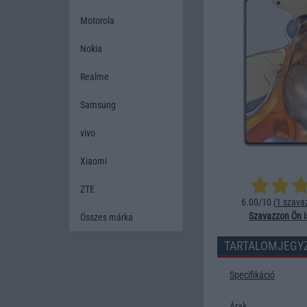
Motorola
Nokia
Realme
Samsung
vivo
Xiaomi
ZTE
6.00/10 (
1 szava
Szavazzon Ön i
Összes márka
TARTALOMJEGY
Specifikáció
Árak