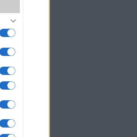
,
SS
wer