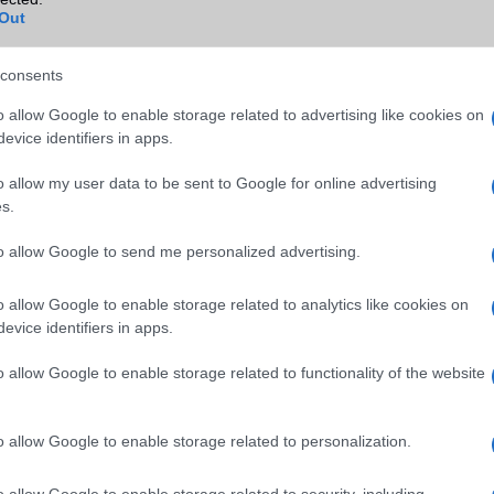
Blackberry
Nincs
Out
NFC
területenként változó
consents
TV/USB kapcsolat
OtG (On-the-Go USB)
o allow Google to enable storage related to advertising like cookies on
GPS
aGPS (USA), Glonass (Orosz)
evice identifiers in apps.
BDS (Kína), Galileo (EU), QZ
(Japán), NavIC (India, új)
o allow my user data to be sent to Google for online advertising
s.
Push to Talk
Nincs
to allow Google to send me personalized advertising.
AKKUMULÁTOR
Típus
Silicium-Carbon
o allow Google to enable storage related to analytics like cookies on
evice identifiers in apps.
Készenléti idő h /
Visszatöltésre alkalmas (Po
Cserélhetőség
Bank)
o allow Google to enable storage related to functionality of the website
Beszélgetési idő h /
Vezeték nélkül tölthetõ!
Gyorstöltés
o allow Google to enable storage related to personalization.
ALKALMAZÁSOK ÉS ÉRZÉKELŐK
o allow Google to enable storage related to security, including