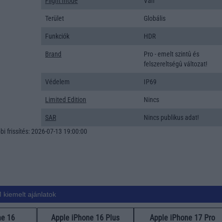
Flight mode
Van
Terület
Globális
Funkciók
HDR
Brand
Pro - emelt szintû és
felszereltségû változat!
Védelem
IP69
Limited Edition
Nincs
SAR
Nincs publikus adat!
i frissítés: 2026-07-13 19:00:00
 kiemelt ajánlatok
ne 16
Apple iPhone 16 Plus
Apple iPhone 17 Pro