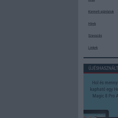
Kiemelt ajánlatok
Hírek
Szavazás
Linkek
ÚJÉSHASZNÁL
Hol és mennyi
kapható egy H
Magic 8 Pro A