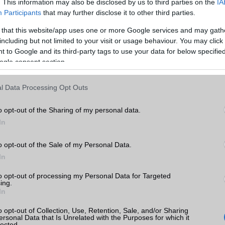
. This information may also be disclosed by us to third parties on the
IA
GPRS
Van
Participants
that may further disclose it to other third parties.
EDGE
Van
 that this website/app uses one or more Google services and may gath
WAP
5HTML
including but not limited to your visit or usage behaviour. You may click 
8 Pro
 to Google and its third-party tags to use your data for below specifi
EMS
/E-mail
push eMail
ek,
ogle consent section.
k
MMS
Nincs
l Data Processing Opt Outs
tás
Infraport
Nincs
kkal
o opt-out of the Sharing of my personal data.
Bluetooth
v6,x
8 Pro
In
B/T extra
LE, A2DP
o opt-out of the Sale of my Personal Data.
Wi-Fi (alap)
g/b
v7 (be)
In
Wi-Fi Direct
Van
to opt-out of processing my Personal Data for Targeted
or
ing.
Wi-Fi extra
területenként változó
In
ok
(alacsonyabb verzió)
o opt-out of Collection, Use, Retention, Sale, and/or Sharing
Wi-Fi HotSpot
alap szolgáltatás
ersonal Data that Is Unrelated with the Purposes for which it
lected.