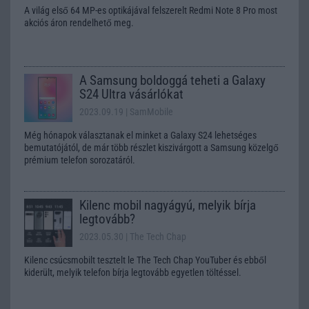
A világ első 64 MP-es optikájával felszerelt Redmi Note 8 Pro most
akciós áron rendelhető meg.
A Samsung boldoggá teheti a Galaxy
S24 Ultra vásárlókat
2023.09.19
| SamMobile
Még hónapok választanak el minket a Galaxy S24 lehetséges
bemutatójától, de már több részlet kiszivárgott a Samsung közelgő
prémium telefon sorozatáról.
Kilenc mobil nagyágyú, melyik bírja
legtovább?
2023.05.30
| The Tech Chap
Kilenc csúcsmobilt tesztelt le The Tech Chap YouTuber és ebből
kiderült, melyik telefon bírja legtovább egyetlen töltéssel.