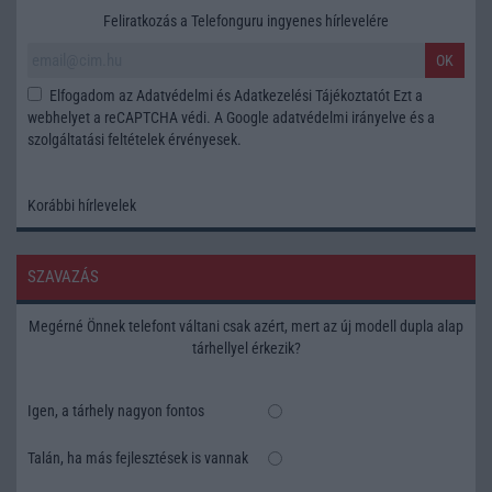
Feliratkozás a Telefonguru ingyenes hírlevelére
OK
Elfogadom az
Adatvédelmi és Adatkezelési Tájékoztatót
Ezt a
webhelyet a reCAPTCHA védi. A Google
adatvédelmi irányelve
és a
szolgáltatási feltételek
érvényesek.
Korábbi hírlevelek
SZAVAZÁS
Megérné Önnek telefont váltani csak azért, mert az új modell dupla alap
tárhellyel érkezik?
Igen, a tárhely nagyon fontos
Talán, ha más fejlesztések is vannak