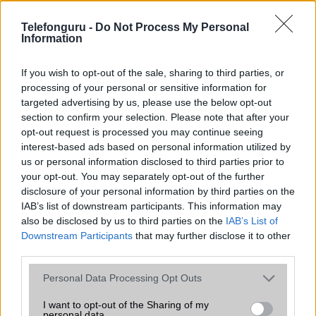
Flash
/
Ujjlenyomat olvasó
Fingerprint sensor
Telefonguru -
Do Not Process My Personal
SNS integráció
alap szolgáltatás
Information
Organizer
alap szolgáltatás
If you wish to opt-out of the sale, sharing to third parties, or
T9 szótár
alkalmazás független szótár
processing of your personal or sensitive information for
targeted advertising by us, please use the below opt-out
Office alkalmazások
alap szolgáltatás
section to confirm your selection. Please note that after your
opt-out request is processed you may continue seeing
Iránytũ
ecompass
interest-based ads based on personal information utilized by
Extrák
Nincs
us or personal information disclosed to third parties prior to
your opt-out. You may separately opt-out of the further
EGYÉB
disclosure of your personal information by third parties on the
IAB’s list of downstream participants. This information may
Vibra jelzés
alap szolgáltatás
also be disclosed by us to third parties on the
IAB’s List of
Downstream Participants
that may further disclose it to other
SIM típus
nanoSIM
third parties.
SIM-ek száma
2
Please note that this website/app uses one or more Google
Personal Data Processing Opt Outs
services and may gather and store information including but
Flight mode
Van
not limited to your visit or usage behaviour. You may click to
I want to opt-out of the Sharing of my
personal data.