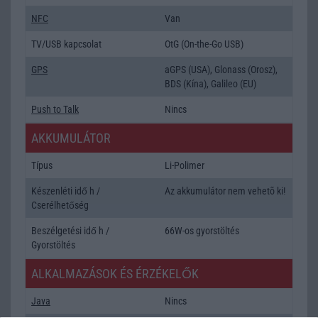
NFC
Van
TV/USB kapcsolat
OtG (On-the-Go USB)
GPS
aGPS (USA), Glonass (Orosz),
BDS (Kína), Galileo (EU)
Push to Talk
Nincs
AKKUMULÁTOR
Típus
Li-Polimer
Készenléti idő h /
Az akkumulátor nem vehetõ ki!
Cserélhetőség
Beszélgetési idő h /
66W-os gyorstöltés
Gyorstöltés
ALKALMAZÁSOK ÉS ÉRZÉKELŐK
Java
Nincs