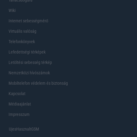
Wiki
Internet sebességmérő
Virtuális valóság
Telefonkönyvek
Lefedettségi térképek
Letöltési sebesség térkép
Nemzetközi hívószámok
Mobiltelefon védelem és biztonság
Kapcsolat
Médiaajánlat
Impresszum
UjesHasznaltGSM