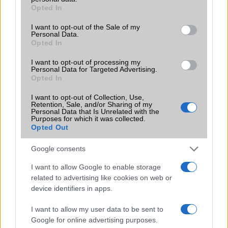
Terület
Globális
grant or deny consent to Google and its third-party tags to
Opted In
use your data for below specified purposes in below Google
Funkciók
Nincs
consent section.
I want to opt-out of the Sale of my
Personal Data.
Brand
Nincs
Opted In
Védelem
Nincs
I want to opt-out of processing my
Personal Data for Targeted Advertising.
Limited Edition
Nincs
Opted In
SAR
Nincs publikus adat!
I want to opt-out of Collection, Use,
Retention, Sale, and/or Sharing of my
N/A = Nincs adat. Legutóbbi frissítés: 2026-07-13 19:00:00
Personal Data that Is Unrelated with the
Purposes for which it was collected.
Opted Out
Google consents
I want to allow Google to enable storage
related to advertising like cookies on web or
device identifiers in apps.
Új és Használt GSM kiemelt ajánlatok
I want to allow my user data to be sent to
Apple iPhone 16
Google for online advertising purposes.