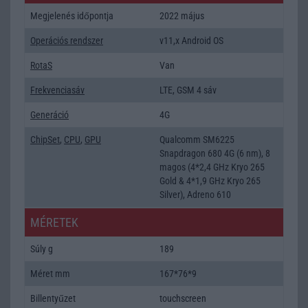
Megjelenés időpontja
2022 május
Operációs rendszer
v11,x Android OS
RotaS
Van
Frekvenciasáv
LTE, GSM 4 sáv
Generáció
4G
ChipSet
,
CPU
,
GPU
Qualcomm SM6225
Snapdragon 680 4G (6 nm), 8
magos (4*2,4 GHz Kryo 265
Gold & 4*1,9 GHz Kryo 265
Silver), Adreno 610
MÉRETEK
Súly g
189
Méret mm
167*76*9
Billentyűzet
touchscreen