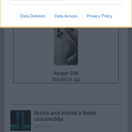
245.000 Ft (új)
Data Deletion
Data Access
Privacy Policy
Apple iPhone 15 Pro Max
Nyugati GSM
320.000 Ft (új)
Akciós áron érkezik a Redmi
csúcsmobilja
2019.09.02