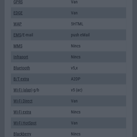
GPRS
Van
EDGE
Van
WAP
5HTML
EMS
/E-mail
push eMail
MMS
Nincs
Infraport
Nincs
Bluetooth
v5,x
B/T extra
A2DP
Wi-Fi (alap)
g/b
v5 (ac)
Wi-Fi Direct
Van
Wi-Fi extra
Nincs
Wi-Fi HotSpot
Van
Blackberry
Nincs