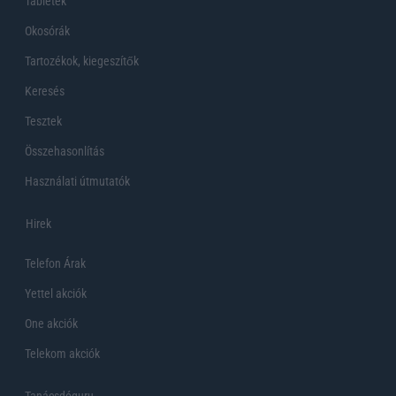
Tabletek
Okosórák
Tartozékok, kiegeszítők
Keresés
Tesztek
Összehasonlítás
Használati útmutatók
Hirek
Telefon Árak
Yettel akciók
One akciók
Telekom akciók
Tanácsdóguru