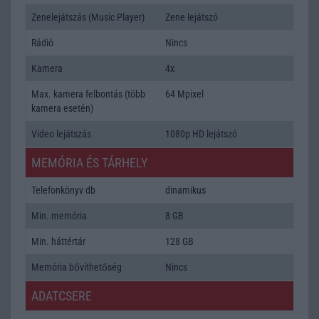
Zenelejátszás (Music Player)
Zene lejátszó
Rádió
Nincs
Kamera
4x
Max. kamera felbontás (több
64 Mpixel
kamera esetén)
Video lejátszás
1080p HD lejátszó
MEMÓRIA ÉS TÁRHELY
Telefonkönyv db
dinamikus
Min. memória
8 GB
Min. háttértár
128 GB
Memória bővíthetőség
Nincs
ADATCSERE