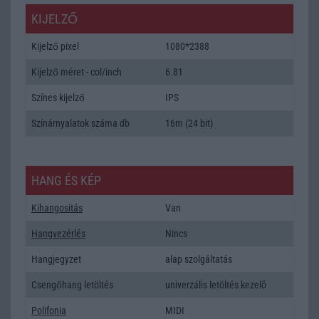
KIJELZŐ
Kijelző pixel
1080*2388
Kijelző méret - col/inch
6.81
Színes kijelző
IPS
Színárnyalatok száma db
16m (24 bit)
HANG ÉS KÉP
Kihangositás
Van
Hangvezérlés
Nincs
Hangjegyzet
alap szolgáltatás
Csengőhang letöltés
univerzális letöltés kezelõ
Polifonia
MIDI