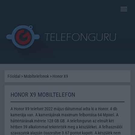
Toggle
naviga
Főoldal
>
Mobiltelefonok
>
Honor X9
HONOR X9 MOBILTELEFON
A Honor X9 telefont 2022 május dátummal adta ki a Honor. 4 db
kamerája van. A kamerájának maximum felbontása 64 Mpixel. A
háttértárának mérete 128 GB GB. A telefongurun az elmúlt két
hétben 39 alkalommal tekintették meg a készüléket. A felhasználói
szavazatok alapján összesítve 3.67 pontot kapott. A készülék nem