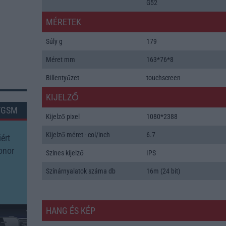
G52
MÉRETEK
Súly g
179
Méret mm
163*76*8
Billentyűzet
touchscreen
KIJELZŐ
TGSM
Kijelző pixel
1080*2388
Kijelző méret - col/inch
6.7
ért
onor
Színes kijelző
IPS
Színárnyalatok száma db
16m (24 bit)
HANG ÉS KÉP