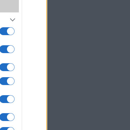
,
ki!