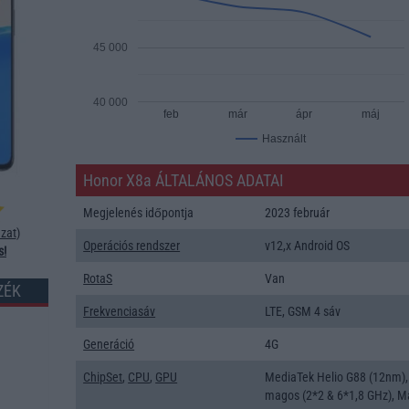
45 000
40 000
feb
már
ápr
máj
Használt
Honor X8a ÁLTALÁNOS ADATAI
Megjelenés időpontja
2023 február
zat
)
Operációs rendszer
v12,x Android OS
s!
RotaS
Van
ZÉK
Frekvenciasáv
LTE, GSM 4 sáv
Generáció
4G
ChipSet
,
CPU
,
GPU
MediaTek Helio G88 (12nm),
magos (2*2 & 6*1,8 GHz), Ma