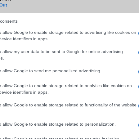
Wi-Fi (alap)
g/b
v5 (ac)
Out
Wi-Fi Direct
Van
consents
Wi-Fi extra
Nincs
o allow Google to enable storage related to advertising like cookies on
Wi-Fi HotSpot
alap szolgáltatás
evice identifiers in apps.
Blackberry
Nincs
o allow my user data to be sent to Google for online advertising
NFC
Van
s.
TV/USB kapcsolat
OtG (On-the-Go USB)
to allow Google to send me personalized advertising.
GPS
aGPS (USA), Glonass (Orosz)
o allow Google to enable storage related to analytics like cookies on
BDS (Kína), Galileo (EU)
evice identifiers in apps.
Push to Talk
Nincs
o allow Google to enable storage related to functionality of the website
AKKUMULÁTOR
Típus
Li-Polimer
o allow Google to enable storage related to personalization.
Készenléti idő h /
Az akkumulátor nem vehetõ 
Cserélhetőség
o allow Google to enable storage related to security, including