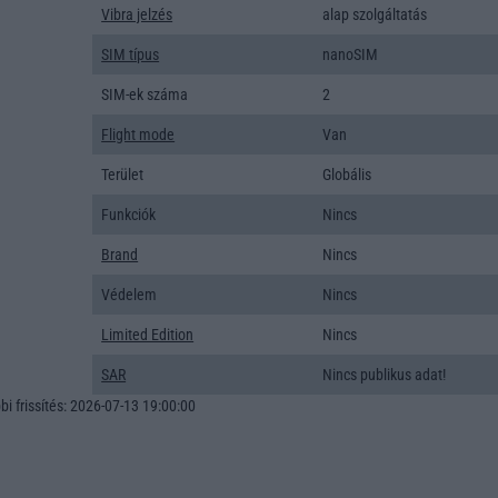
Vibra jelzés
alap szolgáltatás
SIM típus
nanoSIM
SIM-ek száma
2
Flight mode
Van
Terület
Globális
Funkciók
Nincs
Brand
Nincs
Védelem
Nincs
Limited Edition
Nincs
SAR
Nincs publikus adat!
i frissítés: 2026-07-13 19:00:00