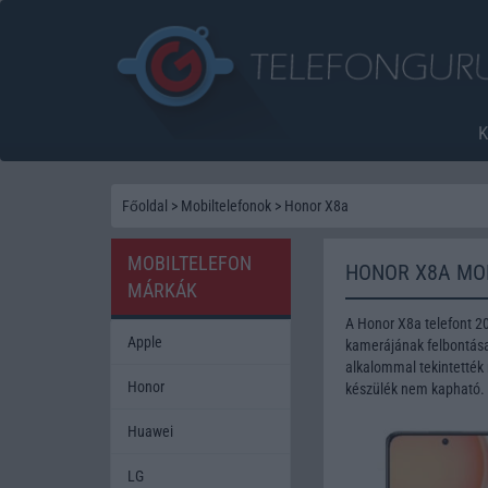
Főoldal
>
Mobiltelefonok
>
Honor X8a
MOBILTELEFON
HONOR X8A MO
MÁRKÁK
A Honor X8a telefont 2
Apple
kamerájának felbontása 
alkalommal tekintették 
Honor
készülék nem kapható.
Huawei
LG