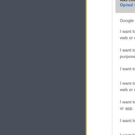
Opted 
Google 
I want t
web or d
I want t
purpose
I want 
I want t
web or d
I want t
or app.
I want t
I want t