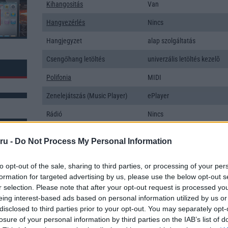
Kihangositás
Van
Hangvezérlés
Nincs
Hangjegyzet
alap szolgáltatás
Csengőhang letöltés
univerzális letöltés kezelõ
Polifonia
MIDI
Zenelejátszás (Music Player)
ePlayer
Rádió
Nincs
Kamera
3x
ru -
Do Not Process My Personal Information
Max. kamera felbontás (több
100 Mpixel
kamera esetén)
k: 23
to opt-out of the sale, sharing to third parties, or processing of your per
formation for targeted advertising by us, please use the below opt-out s
Video lejátszás
1080p HD lejátszó
r selection. Please note that after your opt-out request is processed y
MEMÓRIA ÉS TÁRHELY
eing interest-based ads based on personal information utilized by us or
disclosed to third parties prior to your opt-out. You may separately opt-
Telefonkönyv db
dinamikus
losure of your personal information by third parties on the IAB’s list of