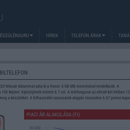
KÉSZÜLÉKGURU
HÍREK
TELEFON ÁRAK
TANÁ
BILTELEFON
023 február dátummal adta ki a Honor. 6 GB MB memóriával rendelkezik. A
100 Mpixel. Kijelzőjének mérete 6.7 col. A telefongurun az elmúlt két hétben 1
meg a készüléket. A felhasználói szavazatok alapján összesítve 6.67 pontot kapo
PIACI ÁR ALAKULÁSA (Ft)
50 000