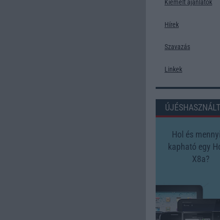
Kiemelt ajánlatok
Hírek
Szavazás
Linkek
ÚJÉSHASZNÁL
Hol és mennyi
kapható egy H
X8a?