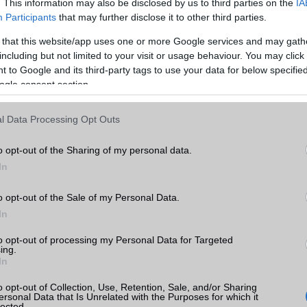
. This information may also be disclosed by us to third parties on the
IA
Min. memória
6 GB
Participants
that may further disclose it to other third parties.
Min. háttértár
128 GB
 that this website/app uses one or more Google services and may gath
including but not limited to your visit or usage behaviour. You may click 
Memória bővíthetőség
Nincs
k
 to Google and its third-party tags to use your data for below specifi
ogle consent section.
ADATCSERE
tás
kkal
GPRS
Van
l Data Processing Opt Outs
rak
EDGE
Van
o opt-out of the Sharing of my personal data.
WAP
5HTML
In
EMS
/E-mail
push eMail
o opt-out of the Sale of my Personal Data.
or
MMS
Nincs
In
ok
Infraport
Nincs
to opt-out of processing my Personal Data for Targeted
ing.
In
Bluetooth
v5,x
B/T extra
A2DP
o opt-out of Collection, Use, Retention, Sale, and/or Sharing
ersonal Data that Is Unrelated with the Purposes for which it
lected.