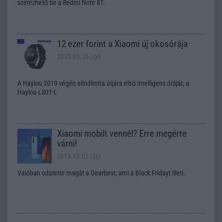
szerezhető be a Redmi Note 8T.
12 ezer forint a Xiaomi új okosórája
2020.05.16
| (x)
A Haylou 2019 végén elindította útjára első intelligens óráját, a
Haylou LS01-t.
Xiaomi mobilt vennél? Erre megérte
várni!
2019.12.01
| (x)
Valóban odatette magát a Gearbest, ami a Black Fridayt illeti.