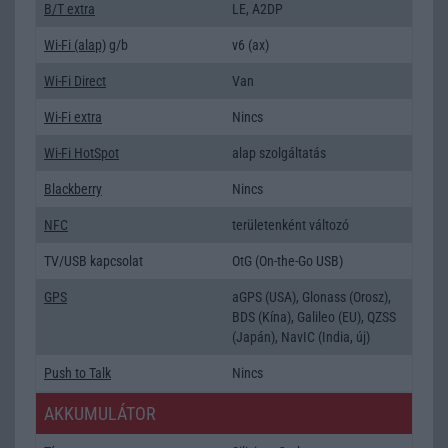
B/T extra
LE, A2DP
Wi-Fi (alap)
g/b
v6 (ax)
Wi-Fi Direct
Van
Wi-Fi extra
Nincs
Wi-Fi HotSpot
alap szolgáltatás
Blackberry
Nincs
NFC
területenként változó
TV/USB kapcsolat
OtG (On-the-Go USB)
GPS
aGPS (USA), Glonass (Orosz),
BDS (Kína), Galileo (EU), QZSS
(Japán), NavIC (India, új)
Push to Talk
Nincs
AKKUMULÁTOR