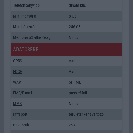
Telefonkönyv db
dinamikus
Min. memória
8 GB
Min. háttértár
256 GB
Memória bővíthetőség
Nincs
ADATCSERE
GPRS
Van
EDGE
Van
WAP
5HTML
EMS
/E-mail
push eMail
MMS
Nincs
Infraport
területenként változó
Bluetooth
v5,x