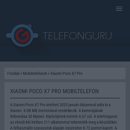
Toggle
naviga
Főoldal
>
Mobiltelefonok
>
Xiaomi Poco X7 Pro
XIAOMI POCO X7 PRO MOBILTELEFON
A Xiaomi Poco X7 Pro telefont 2025 január dátummal adta ki a
Xiaomi. 8 GB MB memóriával rendelkezik. A kamerájának
felbontása 50 Mpixel. Kijelzőjének mérete 6.67 col. A telefongurun
az elmúlt két hétben 211 alkalommal tekintették meg a készüléket.
A felhasználói szavazatok alapján összesítve 8.72 pontot kapott. A