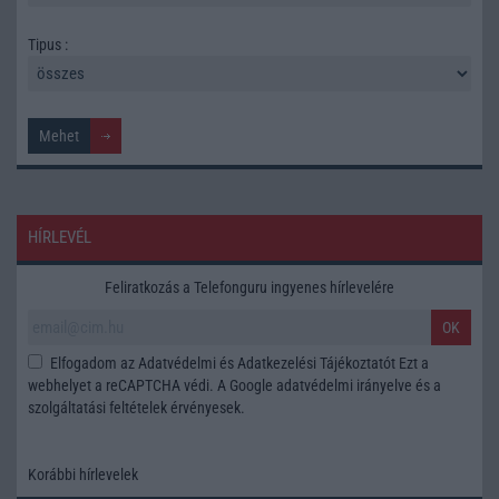
Tipus :
HÍRLEVÉL
Feliratkozás a Telefonguru ingyenes hírlevelére
OK
Elfogadom az
Adatvédelmi és Adatkezelési Tájékoztatót
Ezt a
webhelyet a reCAPTCHA védi. A Google
adatvédelmi irányelve
és a
szolgáltatási feltételek
érvényesek.
Korábbi hírlevelek