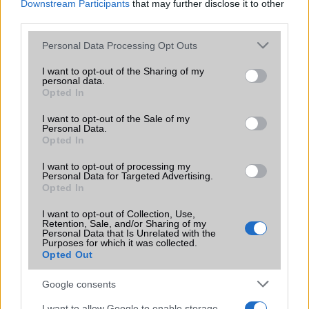
Downstream Participants
that may further disclose it to other
third parties.
EGYÉB
Please note that this website/app uses one or more Google
Personal Data Processing Opt Outs
Vibra jelzés
alap szolgáltatás
services and may gather and store information including but
not limited to your visit or usage behaviour. You may click to
I want to opt-out of the Sharing of my
SIM típus
eSIM
personal data.
grant or deny consent to Google and its third-party tags to
Opted In
use your data for below specified purposes in below Google
SIM-ek száma
2
consent section.
I want to opt-out of the Sale of my
Flight mode
Van
Personal Data.
Opted In
Terület
Globális
I want to opt-out of processing my
Personal Data for Targeted Advertising.
Funkciók
Nincs
Opted In
Brand
Pro - emelt szintû és
I want to opt-out of Collection, Use,
felszereltségû változat!
Retention, Sale, and/or Sharing of my
Personal Data that Is Unrelated with the
Védelem
IP69
Purposes for which it was collected.
Opted Out
Limited Edition
Iron Man Edition
Google consents
SAR
Nincs publikus adat!
I want to allow Google to enable storage