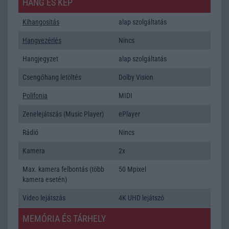
HANG ÉS KÉP
Kihangositás
alap szolgáltatás
Hangvezérlés
Nincs
Hangjegyzet
alap szolgáltatás
Csengőhang letöltés
Dolby Vision
Polifonia
MIDI
Zenelejátszás (Music Player)
ePlayer
Rádió
Nincs
Kamera
2x
Max. kamera felbontás (több
50 Mpixel
kamera esetén)
Video lejátszás
4K UHD lejátszó
MEMÓRIA ÉS TÁRHELY