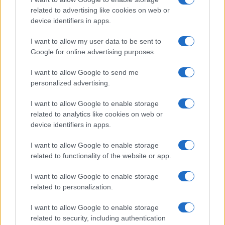
N/A = Nincs adat. Legutóbbi frissítés: 2026-07-13 19:00:00
related to advertising like cookies on web or
device identifiers in apps.
I want to allow my user data to be sent to
Google for online advertising purposes.
I want to allow Google to send me
Új és Használt GSM kiemelt ajánlatok
personalized advertising.
I want to allow Google to enable storage
Xiaomi 15T Pro
related to analytics like cookies on web or
device identifiers in apps.
I want to allow Google to enable storage
related to functionality of the website or app.
I want to allow Google to enable storage
related to personalization.
Euro Gsm
I want to allow Google to enable storage
224.000 Ft (új)
related to security, including authentication