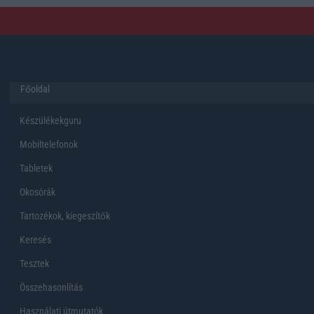
Főoldal
Készülékekguru
Mobiltelefonok
Tabletek
Okosórák
Tartozékok, kiegeszítők
Keresés
Tesztek
Összehasonlítás
Használati útmutatók