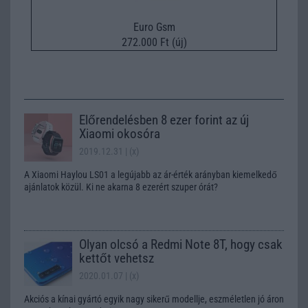
Euro Gsm
272.000 Ft (új)
Előrendelésben 8 ezer forint az új
Xiaomi okosóra
2019.12.31
| (x)
A Xiaomi Haylou LS01 a legújabb az ár-érték arányban kiemelkedő
ajánlatok közül. Ki ne akarna 8 ezerért szuper órát?
Olyan olcsó a Redmi Note 8T, hogy csak
kettőt vehetsz
2020.01.07
| (x)
Akciós a kínai gyártó egyik nagy sikerű modellje, eszméletlen jó áron