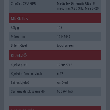
ChipSet
,
CPU
,
GPU
MediaTek Dimensity Ultra, 8
mag, max 3,25 GHz, Mali G720
MÉRETEK
Súly g
198
Méret mm
161*76*9
Billentyűzet
touchscreen
KIJELZŐ
Kijelző pixel
1220*2712
Kijelző méret - col/inch
6.67
Színes kijelző
AmOled
Színárnyalatok száma db
68B (64 bit)