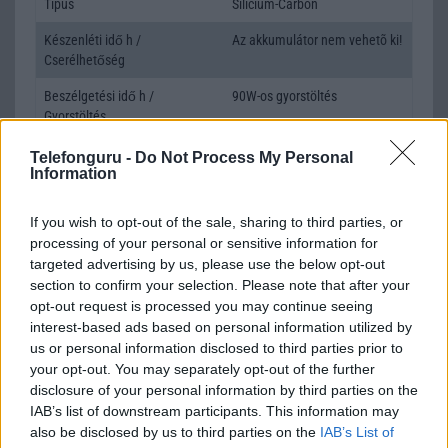
Típus
Silicium-Carbon
Készenléti idő h /
Az akkumulátor nem vehetõ ki!
Cserélhetőség
Beszélgetési idő h /
90W-os gyorstöltés
Gyorstöltés
ALKALMAZÁSOK ÉS ÉRZÉKELŐK
Telefonguru -
Do Not Process My Personal
Information
Java
Nincs
If you wish to opt-out of the sale, sharing to third parties, or
Flash
/
Ujjlenyomat olvasó
Fingerprint sensor
processing of your personal or sensitive information for
targeted advertising by us, please use the below opt-out
SNS integráció
alap szolgáltatás
section to confirm your selection. Please note that after your
Organizer
alap szolgáltatás
opt-out request is processed you may continue seeing
interest-based ads based on personal information utilized by
T9 szótár
alkalmazás független szótár
us or personal information disclosed to third parties prior to
your opt-out. You may separately opt-out of the further
Office alkalmazások
alap szolgáltatás
disclosure of your personal information by third parties on the
Iránytũ
ecompass
IAB’s list of downstream participants. This information may
also be disclosed by us to third parties on the
IAB’s List of
Extrák
Hi-Res Wireless audio