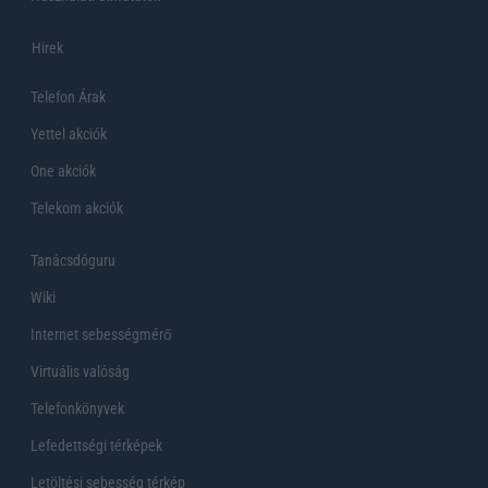
Hirek
Telefon Árak
Yettel akciók
One akciók
Telekom akciók
Tanácsdóguru
Wiki
Internet sebességmérő
Virtuális valóság
Telefonkönyvek
Lefedettségi térképek
Letöltési sebesség térkép