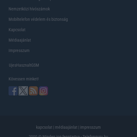
Nemzetközi hívószámok
Mobiltelefon védelem és biztonság
Kapcsolat
Médiaajánlat
Impresszum
UjesHasznaltGSM
Kövessen minket!
kapcsolat
|
médiaajánlat
|
impresszum
2000 © Minden jog fenntartva - Telefonguru.hu