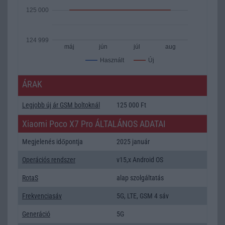
125 000
124 999
máj
jún
júl
aug
Új
Használt
ÁRAK
Legjobb új ár GSM boltoknál
125 000 Ft
Xiaomi Poco X7 Pro ÁLTALÁNOS ADATAI
Megjelenés időpontja
2025 január
Operációs rendszer
v15,x Android OS
RotaS
alap szolgáltatás
Frekvenciasáv
5G, LTE, GSM 4 sáv
Generáció
5G