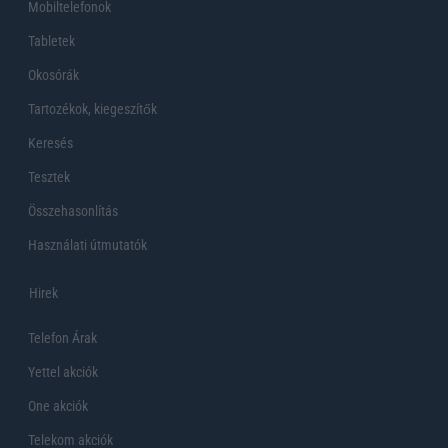
Mobiltelefonok
Tabletek
Okosórák
Tartozékok, kiegeszítők
Keresés
Tesztek
Összehasonlítás
Használati útmutatók
Hirek
Telefon Árak
Yettel akciók
One akciók
Telekom akciók