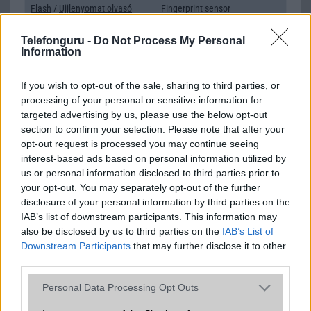
Flash
/
Ujjlenyomat olvasó
Fingerprint sensor
SNS integráció
alap szolgáltatás
Telefonguru -
Do Not Process My Personal
Information
Organizer
alap szolgáltatás
T9 szótár
alkalmazás független szótár
If you wish to opt-out of the sale, sharing to third parties, or
processing of your personal or sensitive information for
Office alkalmazások
alap szolgáltatás
targeted advertising by us, please use the below opt-out
section to confirm your selection. Please note that after your
Iránytũ
ecompass
opt-out request is processed you may continue seeing
interest-based ads based on personal information utilized by
Extrák
Dolby Atmos
us or personal information disclosed to third parties prior to
EGYÉB
your opt-out. You may separately opt-out of the further
disclosure of your personal information by third parties on the
Vibra jelzés
alap szolgáltatás
IAB’s list of downstream participants. This information may
also be disclosed by us to third parties on the
IAB’s List of
SIM típus
eSIM
Downstream Participants
that may further disclose it to other
third parties.
SIM-ek száma
2
Please note that this website/app uses one or more Google
Personal Data Processing Opt Outs
Flight mode
Van
services and may gather and store information including but