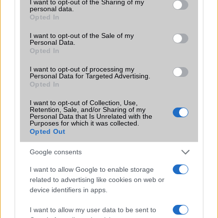
Terület
Globális
not limited to your visit or usage behaviour. You may click to
I want to opt-out of the Sharing of my
personal data.
grant or deny consent to Google and its third-party tags to
Opted In
Funkciók
Mohs level 5
use your data for below specified purposes in below Google
consent section.
I want to opt-out of the Sale of my
Brand
Max - valamilyen szempontból
Personal Data.
kiemelkedõ változat (ez lehet
Opted In
képernyõ, üzemidõ, stb)!
I want to opt-out of processing my
Védelem
IP69k
Personal Data for Targeted Advertising.
Opted In
Limited Edition
Nincs
I want to opt-out of Collection, Use,
SAR
Nincs publikus adat!
Retention, Sale, and/or Sharing of my
Personal Data that Is Unrelated with the
N/A = Nincs adat. Legutóbbi frissítés: 2026-07-13 19:00:00
Purposes for which it was collected.
Opted Out
Google consents
I want to allow Google to enable storage
related to advertising like cookies on web or
device identifiers in apps.
Új és Használt GSM kiemelt ajánlatok
I want to allow my user data to be sent to