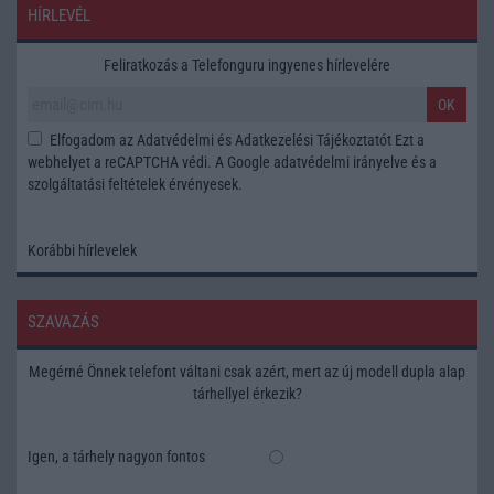
HÍRLEVÉL
Feliratkozás a Telefonguru ingyenes hírlevelére
OK
Elfogadom az
Adatvédelmi és Adatkezelési Tájékoztatót
Ezt a
webhelyet a reCAPTCHA védi. A Google
adatvédelmi irányelve
és a
szolgáltatási feltételek
érvényesek.
Korábbi hírlevelek
SZAVAZÁS
Megérné Önnek telefont váltani csak azért, mert az új modell dupla alap
tárhellyel érkezik?
Igen, a tárhely nagyon fontos