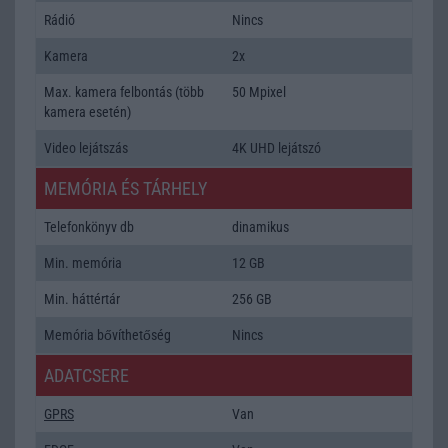
Rádió
Nincs
Kamera
2x
Max. kamera felbontás (több
50 Mpixel
kamera esetén)
Video lejátszás
4K UHD lejátszó
MEMÓRIA ÉS TÁRHELY
Telefonkönyv db
dinamikus
Min. memória
12 GB
Min. háttértár
256 GB
Memória bővíthetőség
Nincs
ADATCSERE
GPRS
Van