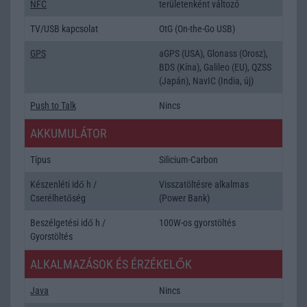
NFC
területenként változó
TV/USB kapcsolat
OtG (On-the-Go USB)
GPS
aGPS (USA), Glonass (Orosz),
BDS (Kína), Galileo (EU), QZSS
(Japán), NavIC (India, új)
Push to Talk
Nincs
AKKUMULÁTOR
Típus
Silicium-Carbon
Készenléti idő h /
Visszatöltésre alkalmas
Cserélhetőség
(Power Bank)
Beszélgetési idő h /
100W-os gyorstöltés
Gyorstöltés
ALKALMAZÁSOK ÉS ÉRZÉKELŐK
Java
Nincs