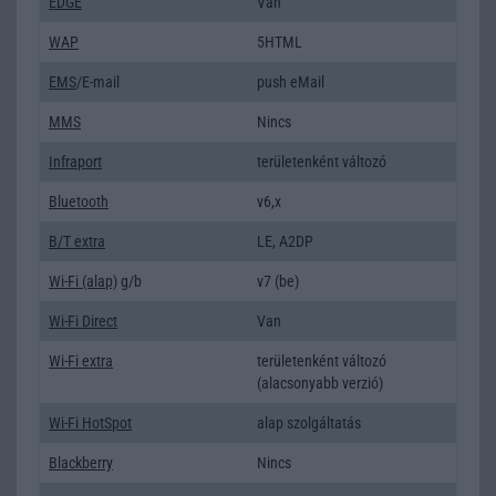
EDGE
Van
WAP
5HTML
EMS
/E-mail
push eMail
MMS
Nincs
Infraport
területenként változó
Bluetooth
v6,x
B/T extra
LE, A2DP
Wi-Fi (alap)
g/b
v7 (be)
Wi-Fi Direct
Van
Wi-Fi extra
területenként változó
(alacsonyabb verzió)
Wi-Fi HotSpot
alap szolgáltatás
Blackberry
Nincs