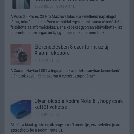
2026.02.09
| GSM Arena
A Poco X8 Pro és X8 Pro Max hivatalos ára véletlenül napvilágot
látott, miután a belga Poco weboldal egyik munkatársa tévedésből
feltöltötte az információkat. Bár a képeket gyorsan eltávolították, az
interneten a szivárgás örök, így a részletek már nem titok.
Előrendelésben 8 ezer forint az új
Xiaomi okosóra
2019.12.31
| (x)
A Xiaomi Haylou LS01 a legújabb az ár-érték arányban kiemelkedő
ajánlatok közül. Ki ne akarna 8 ezerért szuper órát?
Olyan olcsó a Redmi Note 8T, hogy csak
kettőt vehetsz
2020.01.07
| (x)
Akciós a kínai gyártó egyik nagy sikerű modellje, eszméletlen jó áron
szerezhető be a Redmi Note 8T.