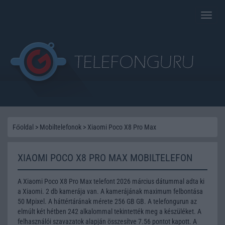
Toggle
naviga
Főoldal
>
Mobiltelefonok
>
Xiaomi Poco X8 Pro Max
XIAOMI POCO X8 PRO MAX MOBILTELEFON
A Xiaomi Poco X8 Pro Max telefont 2026 március dátummal adta ki
a Xiaomi. 2 db kamerája van. A kamerájának maximum felbontása
50 Mpixel. A háttértárának mérete 256 GB GB. A telefongurun az
elmúlt két hétben 242 alkalommal tekintették meg a készüléket. A
felhasználói szavazatok alapján összesítve 7.56 pontot kapott. A