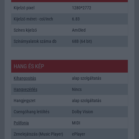
Kijelző pixel
1280*2772
Kijelző méret - col/inch
6.83
Színes kijelző
AmOled
Színárnyalatok száma db
68B (64 bit)
HANG ÉS KÉP
Kihangositás
alap szolgáltatás
Hangvezérlés
Nincs
Hangjegyzet
alap szolgáltatás
Csengőhang letöltés
Dolby Vision
Polifonia
MIDI
Zenelejátszás (Music Player)
ePlayer