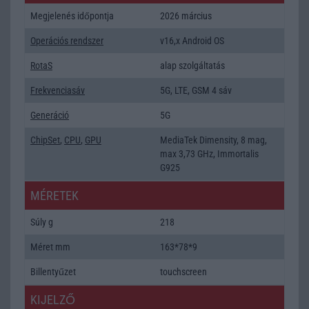
Megjelenés időpontja
2026 március
Operációs rendszer
v16,x Android OS
RotaS
alap szolgáltatás
Frekvenciasáv
5G, LTE, GSM 4 sáv
Generáció
5G
ChipSet
,
CPU
,
GPU
MediaTek Dimensity, 8 mag,
max 3,73 GHz, Immortalis
G925
MÉRETEK
Súly g
218
Méret mm
163*78*9
Billentyűzet
touchscreen
KIJELZŐ