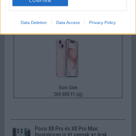
CONFIRM
Euro Gsm
224.000 Ft (új)
Data Deletion
Data Access
Privacy Policy
Apple iPhone 15
Euro Gsm
269.000 Ft (új)
Poco X8 Pro és X8 Pro Max:
hivatalosan is itt vannak az árak