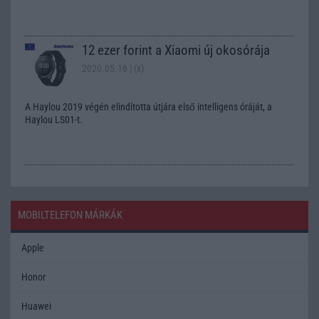
12 ezer forint a Xiaomi új okosórája
2020.05.16
| (x)
A Haylou 2019 végén elindította útjára első intelligens óráját, a
Haylou LS01-t.
MOBILTELEFON MÁRKÁK
Apple
Honor
Huawei