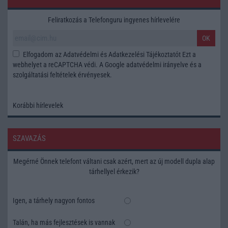
Feliratkozás a Telefonguru ingyenes hírlevelére
OK
Elfogadom az
Adatvédelmi és Adatkezelési Tájékoztatót
Ezt a
webhelyet a reCAPTCHA védi. A Google
adatvédelmi irányelve
és a
szolgáltatási feltételek
érvényesek.
Korábbi hírlevelek
SZAVAZÁS
Megérné Önnek telefont váltani csak azért, mert az új modell dupla alap
tárhellyel érkezik?
Igen, a tárhely nagyon fontos
Talán, ha más fejlesztések is vannak