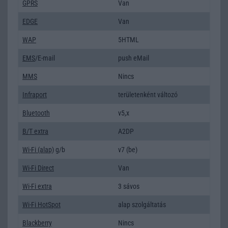
GPRS
Van
EDGE
Van
WAP
5HTML
EMS
/E-mail
push eMail
MMS
Nincs
Infraport
területenként változó
Bluetooth
v5,x
B/T extra
A2DP
Wi-Fi (alap)
g/b
v7 (be)
Wi-Fi Direct
Van
Wi-Fi extra
3 sávos
Wi-Fi HotSpot
alap szolgáltatás
Blackberry
Nincs