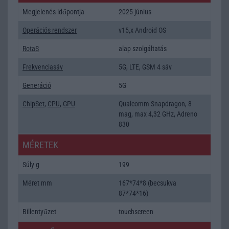
Megjelenés időpontja
2025 június
Operációs rendszer
v15,x Android OS
RotaS
alap szolgáltatás
Frekvenciasáv
5G, LTE, GSM 4 sáv
Generáció
5G
ChipSet
,
CPU
,
GPU
Qualcomm Snapdragon, 8
mag, max 4,32 GHz, Adreno
830
MÉRETEK
Súly g
199
Méret mm
167*74*8 (becsukva
87*74*16)
Billentyűzet
touchscreen