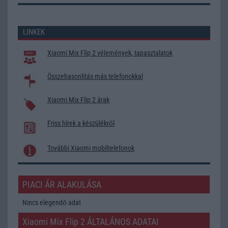
LINKEK
Xiaomi Mix Flip 2 vélemények, tapasztalatok
Összehasonlítás más telefonokkal
Xiaomi Mix Flip 2 árak
Friss hírek a készülékről
További Xiaomi mobiltelefonok
PIACI ÁR ALAKULÁSA
Nincs elegendő adat
Xiaomi Mix Flip 2 ÁLTALÁNOS ADATAI