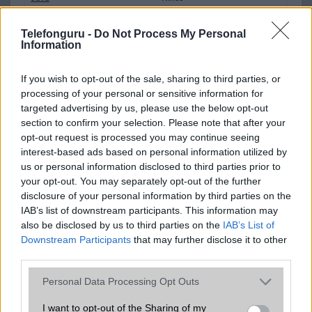
Flash
/
Ujjlenyomat olvasó
Fingerprint sensor
Telefonguru -
Do Not Process My Personal
Information
SNS integráció
alap szolgáltatás
Organizer
alap szolgáltatás
If you wish to opt-out of the sale, sharing to third parties, or
processing of your personal or sensitive information for
T9 szótár
alkalmazás független szótár
targeted advertising by us, please use the below opt-out
section to confirm your selection. Please note that after your
Office alkalmazások
alap szolgáltatás
opt-out request is processed you may continue seeing
Iránytũ
ecompass
interest-based ads based on personal information utilized by
us or personal information disclosed to third parties prior to
Extrák
Hi-Res Wireless audio
your opt-out. You may separately opt-out of the further
disclosure of your personal information by third parties on the
EGYÉB
IAB’s list of downstream participants. This information may
also be disclosed by us to third parties on the
IAB’s List of
Vibra jelzés
alap szolgáltatás
Downstream Participants
that may further disclose it to other
SIM típus
nanoSIM
third parties.
SIM-ek száma
2
Please note that this website/app uses one or more Google
Personal Data Processing Opt Outs
services and may gather and store information including but
Flight mode
Van
not limited to your visit or usage behaviour. You may click to
I want to opt-out of the Sharing of my