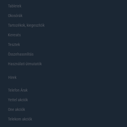
Tabletek
Okosórák
Tartozékok, kiegeszítők
Keresés
Tesztek
Összehasonlítás
Használati útmutatók
Hirek
Telefon Árak
Yettel akciók
One akciók
Telekom akciók