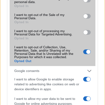
personal data.
grant or deny consent to Google and its third-party tags to
Terület
Globális
Opted In
use your data for below specified purposes in below Google
consent section.
Funkciók
HDR10+
I want to opt-out of the Sale of my
Personal Data.
Opted In
Brand
összehajtható képernyõ
Védelem
Nincs
I want to opt-out of processing my
Personal Data for Targeted Advertising.
Opted In
Limited Edition
Nincs
I want to opt-out of Collection, Use,
SAR
Nincs publikus adat!
Retention, Sale, and/or Sharing of my
Personal Data that Is Unrelated with the
N/A = Nincs adat. Legutóbbi frissítés: 2026-07-13 19:00:00
Purposes for which it was collected.
Opted Out
Google consents
I want to allow Google to enable storage
related to advertising like cookies on web or
device identifiers in apps.
Új és Használt GSM kiemelt ajánlatok
I want to allow my user data to be sent to
Xiaomi 15T Pro
Google for online advertising purposes.