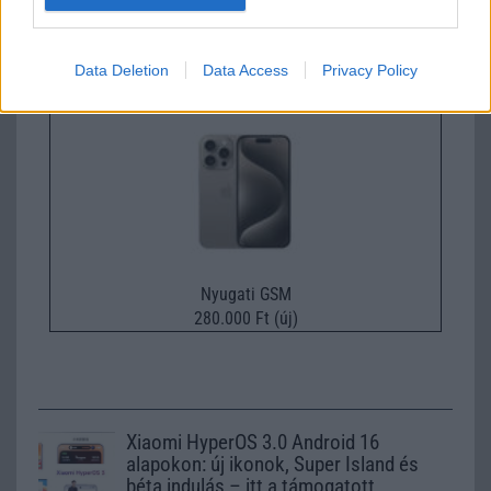
Euro Gsm
232.000 Ft (új)
Data Deletion
Data Access
Privacy Policy
Apple iPhone 15 Pro
Nyugati GSM
280.000 Ft (új)
Xiaomi HyperOS 3.0 Android 16
alapokon: új ikonok, Super Island és
béta indulás – itt a támogatott