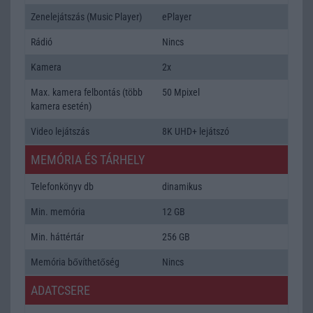
Zenelejátszás (Music Player)
ePlayer
Rádió
Nincs
Kamera
2x
Max. kamera felbontás (több
50 Mpixel
kamera esetén)
Video lejátszás
8K UHD+ lejátszó
MEMÓRIA ÉS TÁRHELY
Telefonkönyv db
dinamikus
Min. memória
12 GB
Min. háttértár
256 GB
Memória bővíthetőség
Nincs
ADATCSERE