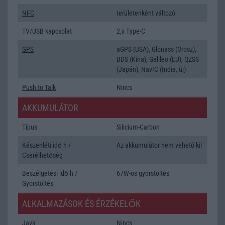
NFC
területenként változó
TV/USB kapcsolat
2,x Type-C
GPS
aGPS (USA), Glonass (Orosz),
BDS (Kína), Galileo (EU), QZSS
(Japán), NavIC (India, új)
Push to Talk
Nincs
AKKUMULÁTOR
Típus
Silicium-Carbon
Készenléti idő h /
Az akkumulátor nem vehetõ ki!
Cserélhetőség
Beszélgetési idő h /
67W-os gyorstöltés
Gyorstöltés
ALKALMAZÁSOK ÉS ÉRZÉKELŐK
Java
Nincs