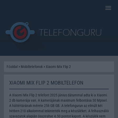
Toggle
naviga
Főoldal
>
Mobiltelefonok
>
Xiaomi Mix Flip 2
XIAOMI MIX FLIP 2 MOBILTELEFON
A Xiaomi Mix Flip 2 telefont 2025 június dátummal adta ki a Xiaomi.
2 db kamerája van. A kamerájának maximum felbontása 50 Mpixel.
A háttértárának mérete 256 GB GB. A telefongurun az elmúlt két
hétben 210 alkalommal tekintették meg a készüléket. A felhasználói
szavazatok alapján összesítve 4.50 pontot kapott. A készülék nem