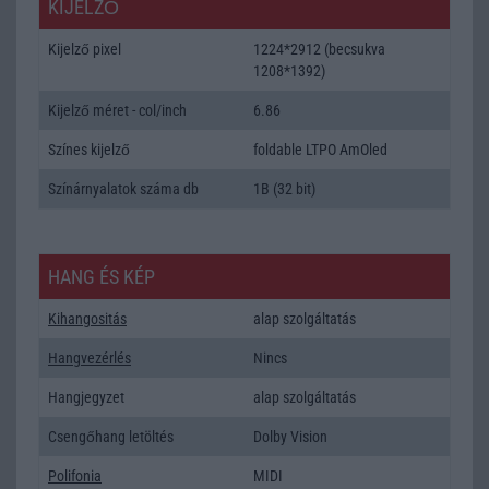
KIJELZŐ
Kijelző pixel
1224*2912 (becsukva
1208*1392)
Kijelző méret - col/inch
6.86
Színes kijelző
foldable LTPO AmOled
Színárnyalatok száma db
1B (32 bit)
HANG ÉS KÉP
Kihangositás
alap szolgáltatás
Hangvezérlés
Nincs
Hangjegyzet
alap szolgáltatás
Csengőhang letöltés
Dolby Vision
Polifonia
MIDI