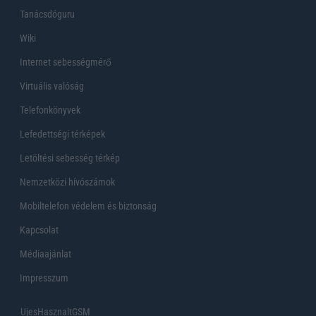
Tanácsdóguru
Wiki
Internet sebességmérő
Virtuális valóság
Telefonkönyvek
Lefedettségi térképek
Letöltési sebesség térkép
Nemzetközi hívószámok
Mobiltelefon védelem és biztonság
Kapcsolat
Médiaajánlat
Impresszum
UjesHasznaltGSM