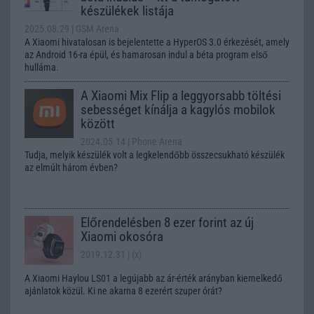
készülékek listája
2025.08.29
| GSM Arena
A Xiaomi hivatalosan is bejelentette a HyperOS 3.0 érkezését, amely
az Android 16-ra épül, és hamarosan indul a béta program első
hulláma.
A Xiaomi Mix Flip a leggyorsabb töltési
sebességet kínálja a kagylós mobilok
között
2024.05.14
| Phone Arena
Tudja, melyik készülék volt a legkelendőbb összecsukható készülék
az elmúlt három évben?
Előrendelésben 8 ezer forint az új
Xiaomi okosóra
2019.12.31
| (x)
A Xiaomi Haylou LS01 a legújabb az ár-érték arányban kiemelkedő
ajánlatok közül. Ki ne akarna 8 ezerért szuper órát?