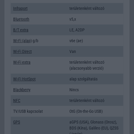
Infraport
területenként változó
Bluetooth
v5,x
B/T extra
LE, A2DP
Wi-Fi (alap)
g/b
v6e (ae)
Wi-Fi Direct
Van
Wi-Fi extra
területenként változó
(alacsonyabb verzió)
Wi-Fi HotSpot
alap szolgáltatás
Blackberry
Nincs
NFC
területenként változó
TV/USB kapcsolat
OtG (On-the-Go USB)
GPS
aGPS (USA), Glonass (Orosz),
BDS (Kína), Galileo (EU), QZSS
(Japán)