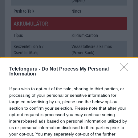
Push to Talk
Nincs
AKKUMULÁTOR
Típus
Silicium-Carbon
Készenléti idő h /
Visszatöltésre alkalmas
Cserélhetőség
(Power Bank)
Beszélgetési idő h /
100W-os gyorstöltés
Telefonguru -
Do Not Process My Personal
Gyorstöltés
Information
ALKALMAZÁSOK ÉS ÉRZÉKELŐK
If you wish to opt-out of the sale, sharing to third parties, or
Java
Nincs
processing of your personal or sensitive information for
targeted advertising by us, please use the below opt-out
Flash
/
Ujjlenyomat olvasó
Fingerprint sensor
section to confirm your selection. Please note that after your
opt-out request is processed you may continue seeing
SNS integráció
alap szolgáltatás
interest-based ads based on personal information utilized by
us or personal information disclosed to third parties prior to
Organizer
alap szolgáltatás
your opt-out. You may separately opt-out of the further