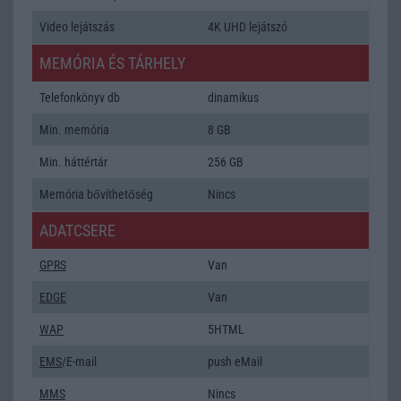
Video lejátszás
4K UHD lejátszó
MEMÓRIA ÉS TÁRHELY
Telefonkönyv db
dinamikus
Min. memória
8 GB
Min. háttértár
256 GB
Memória bővíthetőség
Nincs
ADATCSERE
GPRS
Van
EDGE
Van
WAP
5HTML
EMS
/E-mail
push eMail
MMS
Nincs