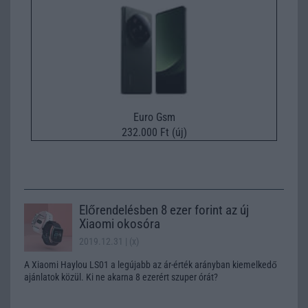
Euro Gsm
232.000 Ft (új)
Előrendelésben 8 ezer forint az új
Xiaomi okosóra
2019.12.31
| (x)
A Xiaomi Haylou LS01 a legújabb az ár-érték arányban kiemelkedő
ajánlatok közül. Ki ne akarna 8 ezerért szuper órát?