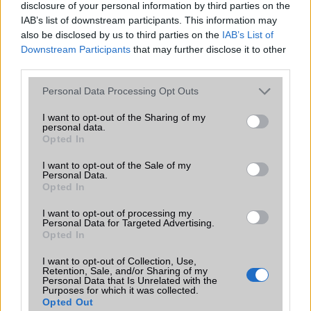
T9 szótár
alkalmazás független szótár
disclosure of your personal information by third parties on the
IAB’s list of downstream participants. This information may
Office alkalmazások
alap szolgáltatás
also be disclosed by us to third parties on the
IAB’s List of
Downstream Participants
that may further disclose it to other
Iránytũ
ecompass
third parties.
Extrák
Hi-Res Wireless audio
Please note that this website/app uses one or more Google
Personal Data Processing Opt Outs
services and may gather and store information including but
EGYÉB
not limited to your visit or usage behaviour. You may click to
I want to opt-out of the Sharing of my
personal data.
Vibra jelzés
alap szolgáltatás
grant or deny consent to Google and its third-party tags to
Opted In
use your data for below specified purposes in below Google
SIM típus
eSIM
consent section.
I want to opt-out of the Sale of my
Personal Data.
SIM-ek száma
2
Opted In
Flight mode
Van
I want to opt-out of processing my
Personal Data for Targeted Advertising.
Terület
Globális
Opted In
Funkciók
Mohs level 5
I want to opt-out of Collection, Use,
Retention, Sale, and/or Sharing of my
Personal Data that Is Unrelated with the
Brand
Pro+ - a professzionális
Purposes for which it was collected.
változatnál jobb valamiben
Opted Out
(vagy több dologban)!