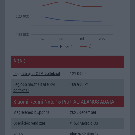
120 000
100 000
máj
jún
júl
aug
Új
Használt
ÁRAK
Legjobb új ár GSM boltoknál
121 000 Ft
Legjobb használt ár GSM
109 900 Ft
boltoknál
Xiaomi Redmi Note 15 Pro+ ÁLTALÁNOS ADATAI
Megjelenés időpontja
2025 december
Operációs rendszer
v15,x Android OS
RotaS
alap szolgáltatás