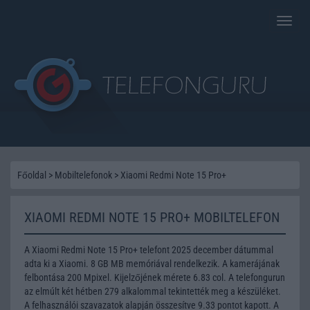
Toggle
naviga
Főoldal
>
Mobiltelefonok
>
Xiaomi Redmi Note 15 Pro+
XIAOMI REDMI NOTE 15 PRO+ MOBILTELEFON
A Xiaomi Redmi Note 15 Pro+ telefont 2025 december dátummal
adta ki a Xiaomi. 8 GB MB memóriával rendelkezik. A kamerájának
felbontása 200 Mpixel. Kijelzőjének mérete 6.83 col. A telefongurun
az elmúlt két hétben 279 alkalommal tekintették meg a készüléket.
A felhasználói szavazatok alapján összesítve 9.33 pontot kapott. A