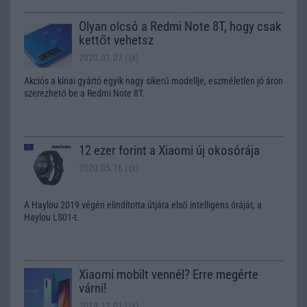
Olyan olcsó a Redmi Note 8T, hogy csak
kettőt vehetsz
2020.01.07
| (x)
Akciós a kínai gyártó egyik nagy sikerű modellje, eszméletlen jó áron
szerezhető be a Redmi Note 8T.
12 ezer forint a Xiaomi új okosórája
2020.05.16
| (x)
A Haylou 2019 végén elindította útjára első intelligens óráját, a
Haylou LS01-t.
Xiaomi mobilt vennél? Erre megérte
várni!
2019.12.01
| (x)