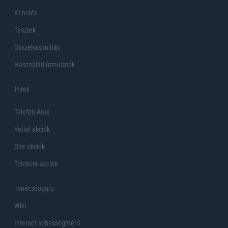
Keresés
Tesztek
Összehasonlítás
Használati útmutatók
Hirek
Telefon Árak
Yettel akciók
One akciók
Telekom akciók
Tanácsdóguru
Wiki
Internet sebességmérő