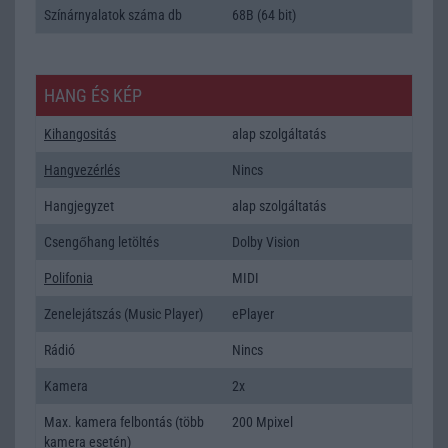
Színárnyalatok száma db
68B (64 bit)
HANG ÉS KÉP
Kihangositás
alap szolgáltatás
Hangvezérlés
Nincs
Hangjegyzet
alap szolgáltatás
Csengőhang letöltés
Dolby Vision
Polifonia
MIDI
Zenelejátszás (Music Player)
ePlayer
Rádió
Nincs
Kamera
2x
Max. kamera felbontás (több
200 Mpixel
kamera esetén)