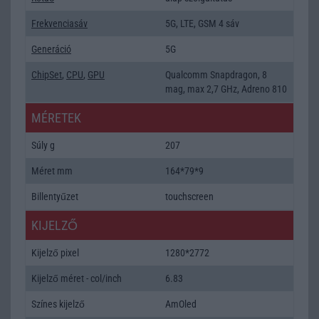
Frekvenciasáv
5G, LTE, GSM 4 sáv
Generáció
5G
ChipSet
,
CPU
,
GPU
Qualcomm Snapdragon, 8
mag, max 2,7 GHz, Adreno 810
MÉRETEK
Súly g
207
Méret mm
164*79*9
Billentyűzet
touchscreen
KIJELZŐ
Kijelző pixel
1280*2772
Kijelző méret - col/inch
6.83
Színes kijelző
AmOled