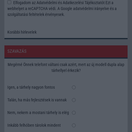
Elfogadom az
Adatvédelmi és Adatkezelési Tájékoztatót
Ezt a
webhelyet a reCAPTCHA védi. A Google
adatvédelmi irányelve
és a
szolgáltatási feltételek
érvényesek.
Korábbi hírlevelek
SZAVAZÁS
Megérné Önnek telefont váltani csak azért, mert az új modell dupla alap
tárhellyel érkezik?
Igen, a tárhely nagyon fontos
Talán, ha más fejlesztések is vannak
Nem, nekem a mostani tárhely is elég
Inkább felhőben tárolok mindent