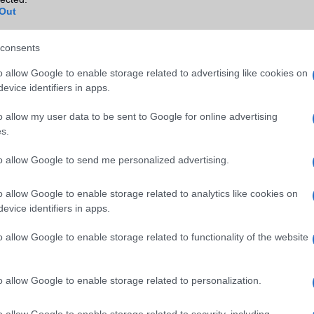
Out
TV/USB kapcsolat
OtG (On-the-Go USB)
GPS
aGPS (USA), Glonass (Orosz)
consents
BDS (Kína), Galileo (EU)
o allow Google to enable storage related to advertising like cookies on
Push to Talk
Nincs
evice identifiers in apps.
AKKUMULÁTOR
o allow my user data to be sent to Google for online advertising
s.
Típus
Li-Polimer
Készenléti idő h /
Visszatöltésre alkalmas (Po
to allow Google to send me personalized advertising.
Cserélhetőség
Bank)
o allow Google to enable storage related to analytics like cookies on
Beszélgetési idő h /
33W-os gyorstöltés
evice identifiers in apps.
Gyorstöltés
o allow Google to enable storage related to functionality of the website
ALKALMAZÁSOK ÉS ÉRZÉKELŐK
Java
Nincs
o allow Google to enable storage related to personalization.
Flash
/
Ujjlenyomat olvasó
Fingerprint sensor
o allow Google to enable storage related to security, including