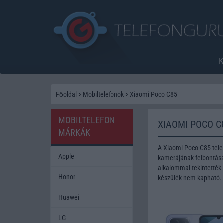
Főoldal
>
Mobiltelefonok
>
Xiaomi Poco C85
MOBILTELEFON
XIAOMI POCO C
MÁRKÁK
A Xiaomi Poco C85 tele
Apple
kamerájának felbontása 
alkalommal tekintették 
Honor
készülék nem kapható.
Huawei
LG