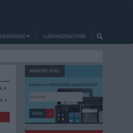
CSADÓGURU
UJESHASZNALTGSM
MENNYIBE KERÜL
Keressen a telefonboltok ajánlatai között!
k. A
tt. A