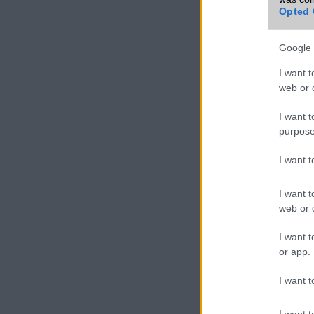
Opted 
Google 
I want t
web or d
I want t
purpose
I want 
I want t
web or d
I want t
or app.
I want t
I want t