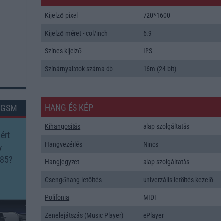
Kijelző pixel
720*1600
Kijelző méret - col/inch
6.9
Színes kijelző
IPS
Színárnyalatok száma db
16m (24 bit)
HANG ÉS KÉP
TGSM
Kihangositás
alap szolgáltatás
ért
Hangvezérlés
Nincs
y
C85?
Hangjegyzet
alap szolgáltatás
Csengőhang letöltés
univerzális letöltés kezelõ
Polifonia
MIDI
Zenelejátszás (Music Player)
ePlayer