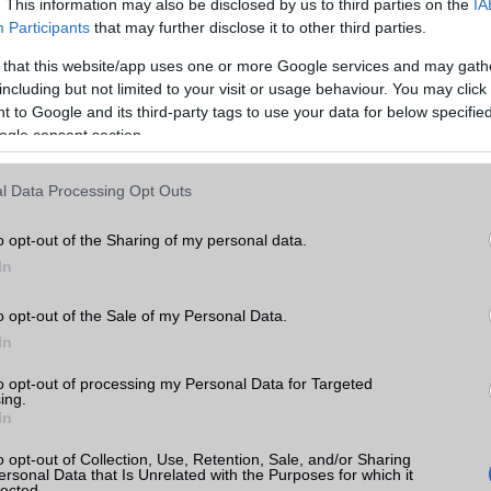
EDGE
Van
. This information may also be disclosed by us to third parties on the
IA
Participants
that may further disclose it to other third parties.
WAP
5HTML
 that this website/app uses one or more Google services and may gath
 C85
EMS
/E-mail
push eMail
including but not limited to your visit or usage behaviour. You may click 
k
 to Google and its third-party tags to use your data for below specifi
MMS
Nincs
ogle consent section.
tás
Infraport
Nincs
kkal
l Data Processing Opt Outs
Bluetooth
v5,x
 C85
B/T extra
LE, A2DP
o opt-out of the Sharing of my personal data.
In
Wi-Fi (alap)
g/b
v5 (ac)
o opt-out of the Sale of my Personal Data.
Wi-Fi Direct
Nincs
In
mi
Wi-Fi extra
Nincs
ok
to opt-out of processing my Personal Data for Targeted
Wi-Fi HotSpot
alap szolgáltatás
ing.
In
Blackberry
Nincs
o opt-out of Collection, Use, Retention, Sale, and/or Sharing
ersonal Data that Is Unrelated with the Purposes for which it
NFC
Nincs
lected.