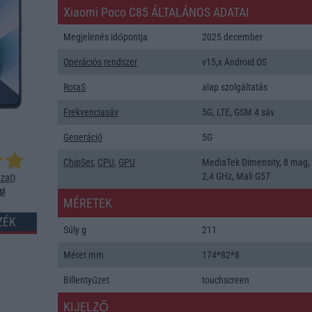
Xiaomi Poco C85 ÁLTALÁNOS ADATAI
Megjelenés időpontja
2025 december
Operációs rendszer
v15,x Android OS
RotaS
alap szolgáltatás
Frekvenciasáv
5G, LTE, GSM 4 sáv
Generáció
5G
ChipSet
,
CPU
,
GPU
MediaTek Dimensity, 8 mag,
2,4 GHz, Mali G57
zat
)
s!
MÉRETEK
ZÉK
Súly g
211
Méret mm
174*82*8
Billentyűzet
touchscreen
KIJELZŐ