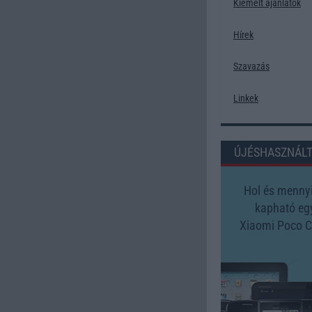
Kiemelt ajánlatok
Hírek
Szavazás
Linkek
ÚJÉSHASZNÁL
Hol és mennyi
kapható eg
Xiaomi Poco 