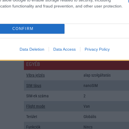
SNS integráció
alap szolgáltatás
cation functionality and fraud prevention, and other user protection.
Organizer
alap szolgáltatás
T9 szótár
alkalmazás független szótár
CONFIRM
Office alkalmazások
alap szolgáltatás
Iránytũ
ecompass
Data Deletion
Data Access
Privacy Policy
Extrák
Nincs
EGYÉB
Vibra jelzés
alap szolgáltatás
SIM típus
nanoSIM
SIM-ek száma
2
Flight mode
Van
Terület
Globális
Funkciók
Nincs