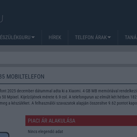
KÉSZÜLÉKGURU
HÍREK
TELEFON ÁRAK
TANÁ
85 MOBILTELEFON
font 2025 december dátummal adta ki a Xiaomi. 4 GB MB memóriával rendelkezi
50 Mpixel. Kijelzőjének mérete 6.9 col. A telefongurun az elmúlt két hétben 182
meg a készüléket. A felhasználói szavazatok alapján összesítve 9.62 pontot kapo
PIACI ÁR ALAKULÁSA
Nincs elegendő adat