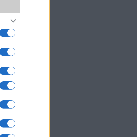
,
wer