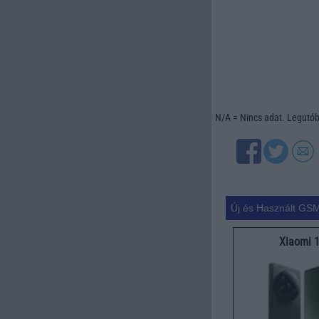
N/A = Nincs adat. Legutóbb
Új és Használt GSM
Xiaomi 