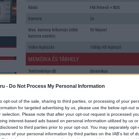
Rádió
FM felvevõ + RDS
Kamera
2x
Max. kamera felbontás (több
50 Mpixel
kamera esetén)
Video lejátszás
1080p HD lejátszó
MEMÓRIA ÉS TÁRHELY
Telefonkönyv db
dinamikus
Min. memória
4 GB
ru -
Do Not Process My Personal Information
Min. háttértár
128 GB
k: 13
to opt-out of the sale, sharing to third parties, or processing of your per
Memória bővíthetőség
T-Flash/microSD
formation for targeted advertising by us, please use the below opt-out s
r selection. Please note that after your opt-out request is processed y
ADATCSERE
eing interest-based ads based on personal information utilized by us or
disclosed to third parties prior to your opt-out. You may separately opt-
GPRS
Van
losure of your personal information by third parties on the IAB’s list of