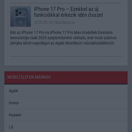
iPhone 17 Pro – Ezekkel az új
funkciókkal érkezik idén ősszel
2025.05.28
| MacRumors
Bár az iPhone 17 Pro és iPhone 17 Pro Max modellek hivatalos
bemutatója csak 2025 szeptemberére várható, már most számos
pletyka látott napvilágot az Apple következő csúcskészülékeiről.
MOBILTELEFON MÁRKÁK
Apple
Honor
Huawei
LG