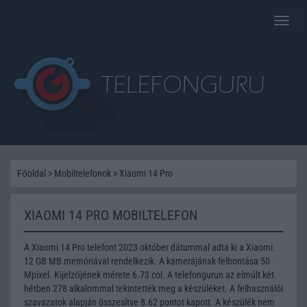
Toggle
naviga
Főoldal
>
Mobiltelefonok
>
Xiaomi 14 Pro
XIAOMI 14 PRO MOBILTELEFON
A Xiaomi 14 Pro telefont 2023 október dátummal adta ki a Xiaomi.
12 GB MB memóriával rendelkezik. A kamerájának felbontása 50
Mpixel. Kijelzőjének mérete 6.73 col. A telefongurun az elmúlt két
hétben 278 alkalommal tekintették meg a készüléket. A felhasználói
szavazatok alapján összesítve 8.62 pontot kapott. A készülék nem