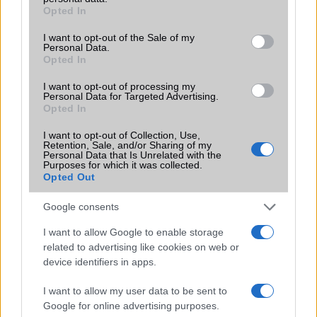
grant or deny consent to Google and its third-party tags to
Opted In
Funkciók
Dolby Vision, HDR10+
use your data for below specified purposes in below Google
consent section.
I want to opt-out of the Sale of my
Brand
Pro - emelt szintû és
Personal Data.
felszereltségû változat!
Opted In
Védelem
IP68
I want to opt-out of processing my
Personal Data for Targeted Advertising.
Limited Edition
Nincs
Opted In
SAR
Nincs publikus adat!
I want to opt-out of Collection, Use,
Retention, Sale, and/or Sharing of my
N/A = Nincs adat. Legutóbbi frissítés: 2026-07-13 19:00:00
Personal Data that Is Unrelated with the
Purposes for which it was collected.
Opted Out
Google consents
I want to allow Google to enable storage
related to advertising like cookies on web or
device identifiers in apps.
Új és Használt GSM kiemelt ajánlatok
I want to allow my user data to be sent to
Xiaomi 15
Google for online advertising purposes.