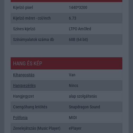
Kijelző pixel
1440*3200
Kijelző méret - col/inch
6.73
Színes kijelző
LTPO AmOled
Színárnyalatok száma db
68B (64 bit)
HANG ÉS KÉP
Kihangositás
Van
Hangvezérlés
Nincs
Hangjegyzet
alap szolgáltatás
Csengőhang letöltés
Snapdragon Sound
Polifonia
MIDI
Zenelejátszás (Music Player)
ePlayer