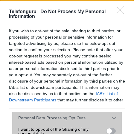
SNS integráció
alap szolgáltatás
Telefonguru -
Do Not Process My Personal
Information
Organizer
alap szolgáltatás
T9 szótár
alkalmazás független szótár
If you wish to opt-out of the sale, sharing to third parties, or
processing of your personal or sensitive information for
Office alkalmazások
alap szolgáltatás
targeted advertising by us, please use the below opt-out
section to confirm your selection. Please note that after your
Iránytũ
ecompass
opt-out request is processed you may continue seeing
interest-based ads based on personal information utilized by
Extrák
24-bit/192kHz audio
us or personal information disclosed to third parties prior to
EGYÉB
your opt-out. You may separately opt-out of the further
disclosure of your personal information by third parties on the
Vibra jelzés
alap szolgáltatás
IAB’s list of downstream participants. This information may
also be disclosed by us to third parties on the
IAB’s List of
SIM típus
eSIM
Downstream Participants
that may further disclose it to other
third parties.
SIM-ek száma
2
Please note that this website/app uses one or more Google
Personal Data Processing Opt Outs
Flight mode
Van
services and may gather and store information including but
Terület
Globális
not limited to your visit or usage behaviour. You may click to
I want to opt-out of the Sharing of my
personal data.