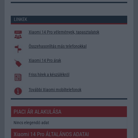
LINKEK
Xiaomi 14 Pro vélemények, tapasztalatok
Összehasonlítás más telefonokkal
Xiaomi 14 Pro árak
Friss hírek a készülékről
További Xiaomi mobiltelefonok
PIACI ÁR ALAKULÁSA
Nincs elegendő adat
Xiaomi 14 Pro ÁLTALÁNOS ADATAI