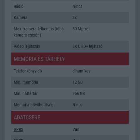
Rádió
Nincs
Kamera
3x
Max. kamera felbontás (több
50 Mpixel
kamera esetén)
Video lejátszás
8K UHD+ lejátszó
MEMÓRIA ÉS TÁRHELY
Telefonkönyv db
dinamikus
Min. memória
12 GB
Min. háttértár
256 GB
Memória bővíthetőség
Nincs
ADATCSERE
GPRS
Van