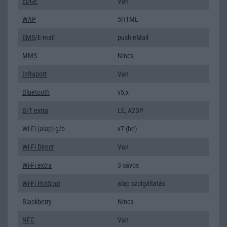
EDGE
Van
WAP
5HTML
EMS
/E-mail
push eMail
MMS
Nincs
Infraport
Van
Bluetooth
v5,x
B/T extra
LE, A2DP
Wi-Fi (alap)
g/b
v7 (be)
Wi-Fi Direct
Van
Wi-Fi extra
3 sávos
Wi-Fi HotSpot
alap szolgáltatás
Blackberry
Nincs
NFC
Van