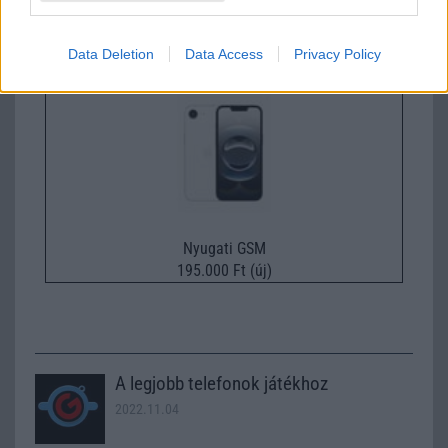
224.000 Ft (új)
Data Deletion
Data Access
Privacy Policy
Apple iPhone 16e
Nyugati GSM
195.000 Ft (új)
A legjobb telefonok játékhoz
2022.11.04