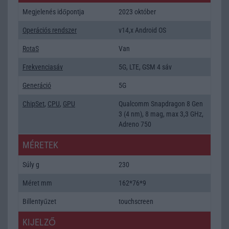
Megjelenés időpontja
2023 október
Operációs rendszer
v14,x Android OS
RotaS
Van
Frekvenciasáv
5G, LTE, GSM 4 sáv
Generáció
5G
ChipSet
,
CPU
,
GPU
Qualcomm Snapdragon 8 Gen
3 (4 nm), 8 mag, max 3,3 GHz,
Adreno 750
MÉRETEK
Súly g
230
Méret mm
162*76*9
Billentyűzet
touchscreen
KIJELZŐ