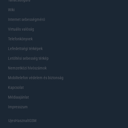
Wiki
Internet sebességmérő
Virtuális valóság
Telefonkönyvek
Lefedettségi térképek
Letöltési sebesség térkép
Nemzetközi hívószámok
Mobiltelefon védelem és biztonság
Kapcsolat
Médiaajánlat
Impresszum
UjesHasznaltGSM