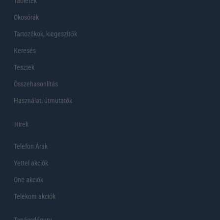
Tabletek
Okosórák
Tartozékok, kiegeszítők
Keresés
Tesztek
Összehasonlítás
Használati útmutatók
Hirek
Telefon Árak
Yettel akciók
One akciók
Telekom akciók
Tanácsdóguru