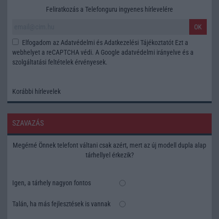
Feliratkozás a Telefonguru ingyenes hírlevelére
OK
Elfogadom az
Adatvédelmi és Adatkezelési Tájékoztatót
Ezt a
webhelyet a reCAPTCHA védi. A Google
adatvédelmi irányelve
és a
szolgáltatási feltételek
érvényesek.
Korábbi hírlevelek
SZAVAZÁS
Megérné Önnek telefont váltani csak azért, mert az új modell dupla alap
tárhellyel érkezik?
Igen, a tárhely nagyon fontos
Talán, ha más fejlesztések is vannak