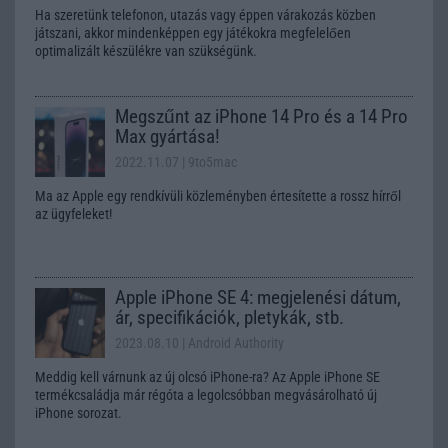
Ha szeretünk telefonon, utazás vagy éppen várakozás közben
játszani, akkor mindenképpen egy játékokra megfelelően
optimalizált készülékre van szükségünk.
Megszűnt az iPhone 14 Pro és a 14 Pro
Max gyártása!
2022.11.07
| 9to5mac
Ma az Apple egy rendkívüli közleményben értesítette a rossz hírről
az ügyfeleket!
Apple iPhone SE 4: megjelenési dátum,
ár, specifikációk, pletykák, stb.
2023.08.10
| Android Authority
Meddig kell várnunk az új olcsó iPhone-ra? Az Apple iPhone SE
termékcsaládja már régóta a legolcsóbban megvásárolható új
iPhone sorozat.