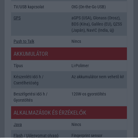
TV/USB kapcsolat
OtG (On-the-Go USB)
GPS
aGPS (USA), Glonass (Orosz),
BDS (Kína), Galileo (EU), QZSS
(Japán), NavIC (India, új)
Push to Talk
Nincs
AKKUMULÁTOR
Típus
Li-Polimer
Készenléti idő h /
Az akkumulátor nem vehetõ ki!
Cserélhetőség
Beszélgetési idő h /
120W-os gyorstöltés
Gyorstöltés
ALKALMAZÁSOK ÉS ÉRZÉKELŐK
Java
Nincs
Flash
/
Ujjlenyomat olvasó
Fingerprint sensor