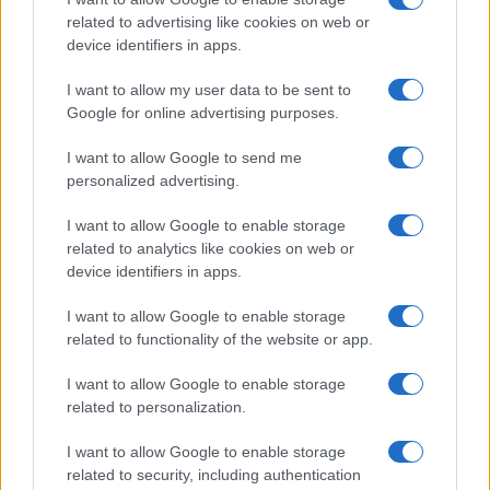
N/A = Nincs adat. Legutóbbi frissítés: 2026-07-13 19:00:00
related to advertising like cookies on web or
device identifiers in apps.
I want to allow my user data to be sent to
Google for online advertising purposes.
I want to allow Google to send me
Új és Használt GSM kiemelt ajánlatok
personalized advertising.
I want to allow Google to enable storage
Xiaomi 15T Pro
related to analytics like cookies on web or
device identifiers in apps.
I want to allow Google to enable storage
related to functionality of the website or app.
I want to allow Google to enable storage
related to personalization.
Euro Gsm
I want to allow Google to enable storage
224.000 Ft (új)
related to security, including authentication