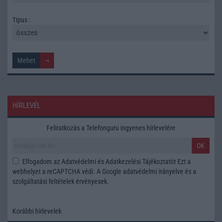
Tipus :
HÍRLEVÉL
Feliratkozás a Telefonguru ingyenes hírlevelére
OK
Elfogadom az
Adatvédelmi és Adatkezelési Tájékoztatót
Ezt a
webhelyet a reCAPTCHA védi. A Google
adatvédelmi irányelve
és a
szolgáltatási feltételek
érvényesek.
Korábbi hírlevelek