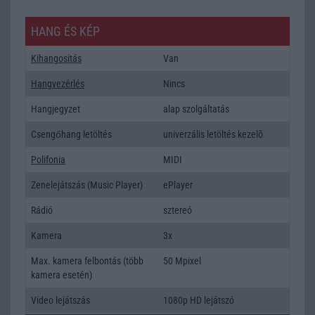
HANG ÉS KÉP
Kihangositás
Van
Hangvezérlés
Nincs
Hangjegyzet
alap szolgáltatás
Csengőhang letöltés
univerzális letöltés kezelõ
Polifonia
MIDI
Zenelejátszás (Music Player)
ePlayer
Rádió
sztereó
Kamera
3x
Max. kamera felbontás (több
50 Mpixel
kamera esetén)
Video lejátszás
1080p HD lejátszó