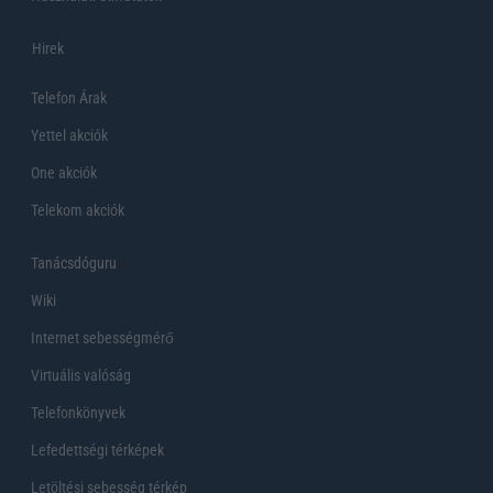
Hirek
Telefon Árak
Yettel akciók
One akciók
Telekom akciók
Tanácsdóguru
Wiki
Internet sebességmérő
Virtuális valóság
Telefonkönyvek
Lefedettségi térképek
Letöltési sebesség térkép