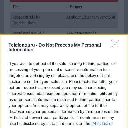
Típus
Li-Polimer
Készenléti idő h /
Az akkumulátor nem vehetõ ki!
Cserélhetőség
Beszélgetési idő h /
18W-os gyorstöltés
Gyorstöltés
Telefonguru -
Do Not Process My Personal
Information
ALKALMAZÁSOK ÉS ÉRZÉKELŐK
Java
Nincs
If you wish to opt-out of the sale, sharing to third parties, or
processing of your personal or sensitive information for
Flash
/
Ujjlenyomat olvasó
Fingerprint sensor
targeted advertising by us, please use the below opt-out
section to confirm your selection. Please note that after your
SNS integráció
alap szolgáltatás
opt-out request is processed you may continue seeing
Organizer
alap szolgáltatás
interest-based ads based on personal information utilized by
us or personal information disclosed to third parties prior to
T9 szótár
alkalmazás független szótár
your opt-out. You may separately opt-out of the further
disclosure of your personal information by third parties on the
Office alkalmazások
alap szolgáltatás
IAB’s list of downstream participants. This information may
Iránytũ
ecompass
also be disclosed by us to third parties on the
IAB’s List of