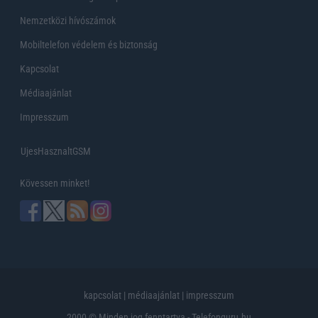
Nemzetközi hívószámok
Mobiltelefon védelem és biztonság
Kapcsolat
Médiaajánlat
Impresszum
UjesHasznaltGSM
Kövessen minket!
kapcsolat
|
médiaajánlat
|
impresszum
2000 © Minden jog fenntartva - Telefonguru.hu