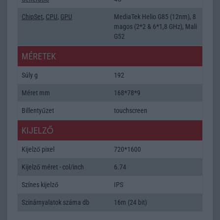
ChipSet
,
CPU
,
GPU
MediaTek Helio G85 (12nm), 8
magos (2*2 & 6*1,8 GHz), Mali
G52
MÉRETEK
Súly g
192
Méret mm
168*78*9
Billentyűzet
touchscreen
KIJELZŐ
Kijelző pixel
720*1600
Kijelző méret - col/inch
6.74
Színes kijelző
IPS
Színárnyalatok száma db
16m (24 bit)