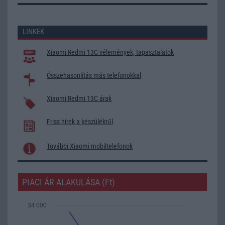
LINKEK
Xiaomi Redmi 13C vélemények, tapasztalatok
Összehasonlítás más telefonokkal
Xiaomi Redmi 13C árak
Friss hírek a készülékről
További Xiaomi mobiltelefonok
PIACI ÁR ALAKULÁSA (Ft)
34 000