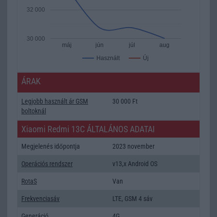
32 000
30 000
máj
jún
júl
aug
Új
Használt
ÁRAK
Legjobb használt ár GSM
30 000 Ft
boltoknál
Xiaomi Redmi 13C ÁLTALÁNOS ADATAI
Megjelenés időpontja
2023 november
Operációs rendszer
v13,x Android OS
RotaS
Van
Frekvenciasáv
LTE, GSM 4 sáv
Generáció
4G