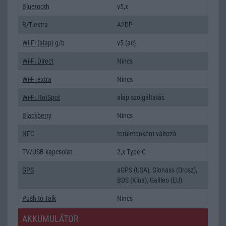
Bluetooth
v5,x
B/T extra
A2DP
Wi-Fi (alap)
g/b
v5 (ac)
Wi-Fi Direct
Nincs
Wi-Fi extra
Nincs
Wi-Fi HotSpot
alap szolgáltatás
Blackberry
Nincs
NFC
területenként változó
TV/USB kapcsolat
2,x Type-C
GPS
aGPS (USA), Glonass (Orosz),
BDS (Kína), Galileo (EU)
Push to Talk
Nincs
AKKUMULÁTOR