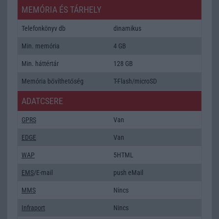
MEMÓRIA ÉS TÁRHELY
Telefonkönyv db
dinamikus
Min. memória
4 GB
Min. háttértár
128 GB
Memória bővíthetőség
T-Flash/microSD
ADATCSERE
GPRS
Van
EDGE
Van
WAP
5HTML
EMS
/E-mail
push eMail
MMS
Nincs
Infraport
Nincs