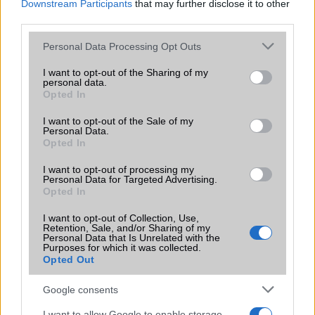
Downstream Participants
that may further disclose it to other
Extrák
Nincs
third parties.
EGYÉB
Please note that this website/app uses one or more Google
Personal Data Processing Opt Outs
services and may gather and store information including but
Vibra jelzés
alap szolgáltatás
not limited to your visit or usage behaviour. You may click to
I want to opt-out of the Sharing of my
personal data.
grant or deny consent to Google and its third-party tags to
SIM típus
nanoSIM
Opted In
use your data for below specified purposes in below Google
consent section.
SIM-ek száma
2
I want to opt-out of the Sale of my
Personal Data.
Opted In
Flight mode
Van
I want to opt-out of processing my
Terület
Globális
Personal Data for Targeted Advertising.
Opted In
Funkciók
Nincs
I want to opt-out of Collection, Use,
Brand
Nincs
Retention, Sale, and/or Sharing of my
Personal Data that Is Unrelated with the
Védelem
Nincs
Purposes for which it was collected.
Opted Out
Limited Edition
Nincs
Google consents
SAR
Nincs publikus adat!
I want to allow Google to enable storage