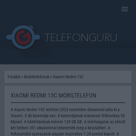
Toggle
naviga
Főoldal
>
Mobiltelefonok
>
Xiaomi Redmi 13C
XIAOMI REDMI 13C MOBILTELEFON
A Xiaomi Redmi 13C telefont 2023 november dátummal adta ki a
Xiaomi. 3 db kamerája van. A kamerájának maximum felbontása 50
Mpixel. A háttértárának mérete 128 GB GB. A telefongurun az elmúlt
két hétben 201 alkalommal tekintették meg a készüléket. A
felhasználói szavazatok alapján összesítve 7.29 pontot kapott. A