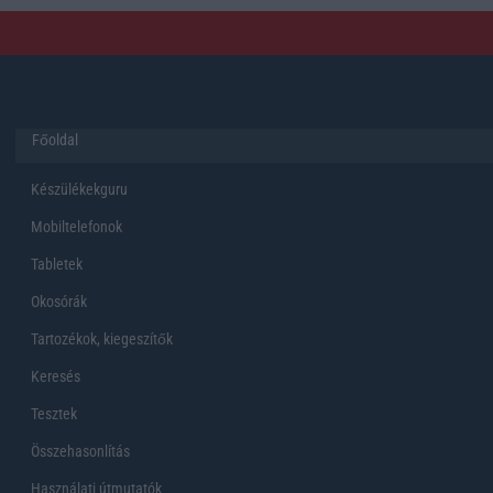
Főoldal
Készülékekguru
Mobiltelefonok
Tabletek
Okosórák
Tartozékok, kiegeszítők
Keresés
Tesztek
Összehasonlítás
Használati útmutatók