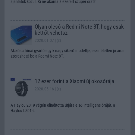
ajánlatok közül. Ki ne akarna 8 ezerért szuper órát?
Olyan olcsó a Redmi Note 8T, hogy csak
kettőt vehetsz
2020.01.07
| (x)
Akciós a kínai gyártó egyik nagy sikerű modellje, eszméletlen jó áron
szerezhető be a Redmi Note 8T.
12 ezer forint a Xiaomi új okosórája
2020.05.16
| (x)
A Haylou 2019 végén elindította útjára első intelligens óráját, a
Haylou LS01-t.