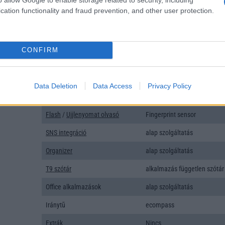
Típus
Li-Polimer
cation functionality and fraud prevention, and other user protection.
Készenléti idő h /
Az akkumulátor nem vehetõ 
Cserélhetőség
Beszélgetési idő h /
33W-os gyorstöltés
CONFIRM
Gyorstöltés
ALKALMAZÁSOK ÉS ÉRZÉKELŐK
Data Deletion
Data Access
Privacy Policy
Java
Nincs
Flash
/
Ujjlenyomat olvasó
Fingerprint sensor
SNS integráció
alap szolgáltatás
Organizer
alap szolgáltatás
T9 szótár
alkalmazás független szótár
Office alkalmazások
alap szolgáltatás
Iránytũ
ecompass
Extrák
Nincs