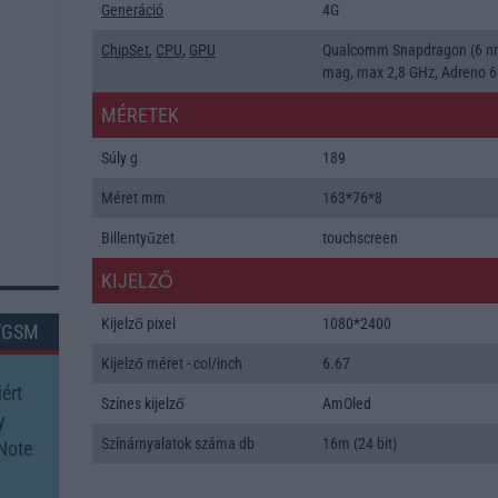
Generáció
4G
ChipSet
,
CPU
,
GPU
Qualcomm Snapdragon (6 nm
mag, max 2,8 GHz, Adreno 
MÉRETEK
Súly g
189
Méret mm
163*76*8
Billentyűzet
touchscreen
KIJELZŐ
Kijelző pixel
1080*2400
TGSM
Kijelző méret - col/inch
6.67
ért
Színes kijelző
AmOled
y
Színárnyalatok száma db
16m (24 bit)
Note