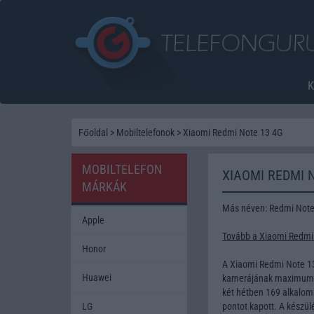
Főoldal
>
Mobiltelefonok
>
Xiaomi Redmi Note 13 4G
MOBILTELEFON
XIAOMI REDMI 
MÁRKÁK
Más néven: Redmi Note
Apple
Tovább a Xiaomi Redmi 
Honor
A Xiaomi Redmi Note 13
Huawei
kamerájának maximum fe
két hétben 169 alkalomm
LG
pontot kapott. A készü