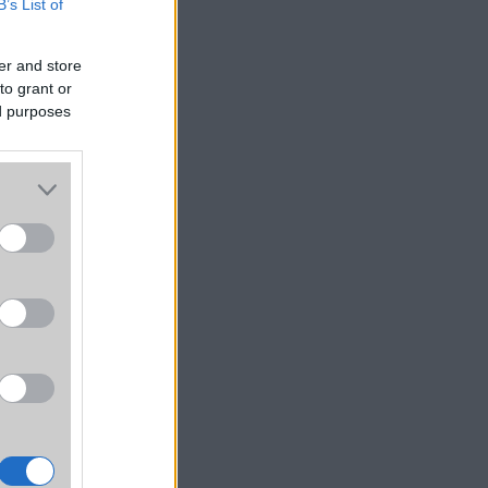
B’s List of
er and store
to grant or
ed purposes