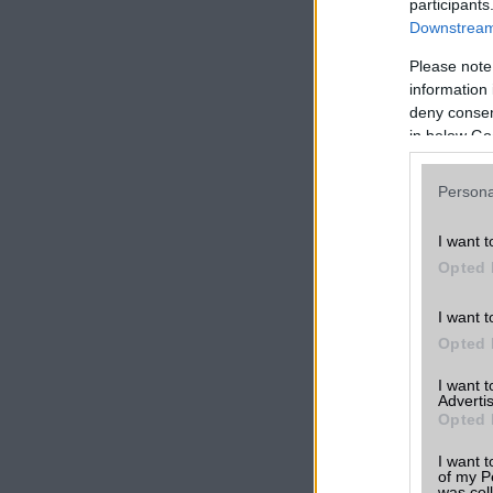
participants
Szavazzon Ön is!
Downstream 
Please note
information 
deny consent
LINKEK
in below Go
Xiaomi Redm
Persona
13 4G vélem
tapasztalato
I want t
Összehasonlí
Opted 
más telefono
I want t
Xiaomi Redm
Opted 
13 4G árak
I want 
Advertis
Friss hírek a
készülékről
Opted 
I want t
További Xiao
of my P
was col