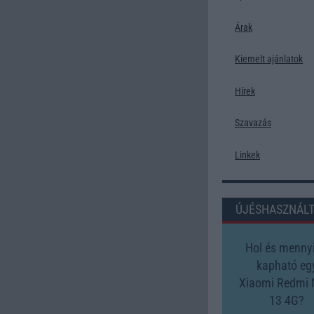
Árak
Kiemelt ajánlatok
Hírek
Szavazás
Linkek
ÚJÉSHASZNÁL
Hol és mennyi
kapható eg
Xiaomi Redmi 
13 4G?