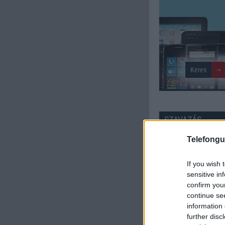
SZAVAZÁS
Telefongu
Külső: 7.24
If you wish 
Tudás: 6.85
sensitive in
confirm you
Minőség: 7.73
continue se
information 
Értékelés: 7.27 | Szavazato
further disc