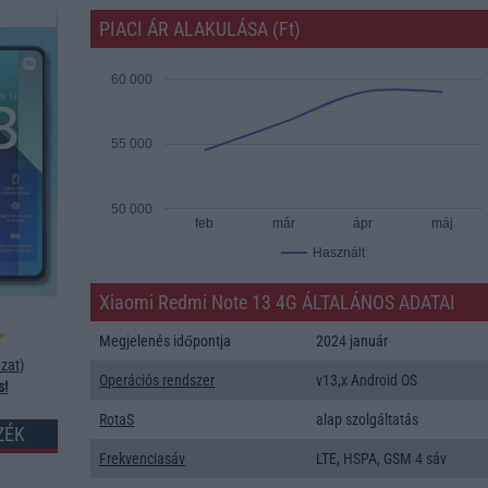
PIACI ÁR ALAKULÁSA (Ft)
60 000
55 000
50 000
feb
már
ápr
máj
Használt
Xiaomi Redmi Note 13 4G ÁLTALÁNOS ADATAI
Megjelenés időpontja
2024 január
zat
)
Operációs rendszer
v13,x Android OS
s!
RotaS
alap szolgáltatás
ZÉK
Frekvenciasáv
LTE, HSPA, GSM 4 sáv