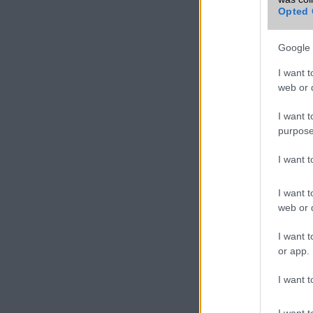
mobiltelefon
Opted 
Google 
I want t
web or d
I want t
purpose
I want 
I want t
web or d
I want t
or app.
I want t
I want t