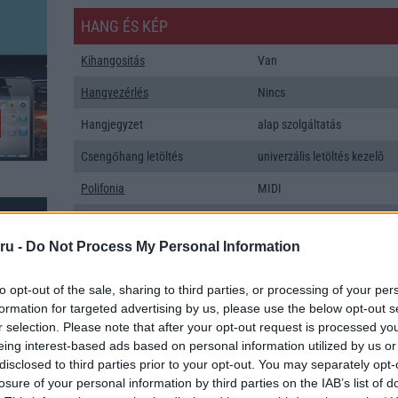
HANG ÉS KÉP
Kihangositás
Van
Hangvezérlés
Nincs
Hangjegyzet
alap szolgáltatás
Csengőhang letöltés
univerzális letöltés kezelõ
Polifonia
MIDI
Zenelejátszás (Music Player)
ePlayer
ru -
Do Not Process My Personal Information
Rádió
Nincs
Kamera
3x
to opt-out of the sale, sharing to third parties, or processing of your per
formation for targeted advertising by us, please use the below opt-out s
Max. kamera felbontás (több
108 Mpixel
r selection. Please note that after your opt-out request is processed y
kamera esetén)
eing interest-based ads based on personal information utilized by us or
disclosed to third parties prior to your opt-out. You may separately opt-
Video lejátszás
1080p HD lejátszó
k: 33
losure of your personal information by third parties on the IAB’s list of