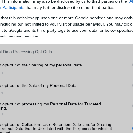
MEMÓRIA ÉS TÁRHELY
. This information may also be disclosed by us to third parties on the
IA
Participants
that may further disclose it to other third parties.
Telefonkönyv db
dinamikus
 that this website/app uses one or more Google services and may gath
Min. memória
6 GB
including but not limited to your visit or usage behaviour. You may click 
 to Google and its third-party tags to use your data for below specifi
Min. háttértár
128 GB
ogle consent section.
Memória bővíthetőség
T-Flash/microSD
i Note
l Data Processing Opt Outs
ények,
ADATCSERE
k
o opt-out of the Sharing of my personal data.
GPRS
Van
tás
In
kkal
EDGE
Van
o opt-out of the Sale of my Personal Data.
WAP
5HTML
i Note
In
EMS
/E-mail
push eMail
to opt-out of processing my Personal Data for Targeted
ing.
MMS
Nincs
In
Infraport
területenként változó
o opt-out of Collection, Use, Retention, Sale, and/or Sharing
mi
ersonal Data that Is Unrelated with the Purposes for which it
Bluetooth
v5,x
lected.