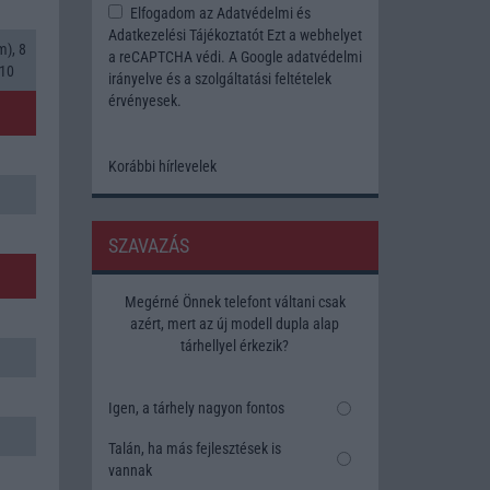
Elfogadom az
Adatvédelmi és
Adatkezelési Tájékoztatót
Ezt a webhelyet
), 8
a reCAPTCHA védi. A Google
adatvédelmi
610
irányelve
és a
szolgáltatási feltételek
érvényesek.
Korábbi hírlevelek
SZAVAZÁS
Megérné Önnek telefont váltani csak
azért, mert az új modell dupla alap
tárhellyel érkezik?
Igen, a tárhely nagyon fontos
Talán, ha más fejlesztések is
vannak