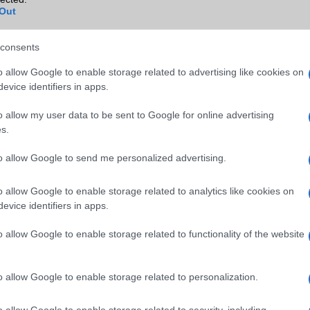
ok
Out
B/T extra
A2DP
Wi-Fi (alap)
g/b
v5 (ac)
consents
Wi-Fi Direct
Nincs
o allow Google to enable storage related to advertising like cookies on
evice identifiers in apps.
Wi-Fi extra
Nincs
o allow my user data to be sent to Google for online advertising
Wi-Fi HotSpot
alap szolgáltatás
s.
Blackberry
Nincs
to allow Google to send me personalized advertising.
NFC
területenként változó
o allow Google to enable storage related to analytics like cookies on
TV/USB kapcsolat
OtG (On-the-Go USB)
evice identifiers in apps.
GPS
aGPS (USA), Glonass (Orosz)
o allow Google to enable storage related to functionality of the website
BDS (Kína), Galileo (EU)
Push to Talk
Nincs
o allow Google to enable storage related to personalization.
AKKUMULÁTOR
o allow Google to enable storage related to security, including