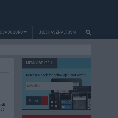
CSADÓGURU
UJESHASZNALTGSM
MENNYIBE KERÜL
Keressen a telefonboltok ajánlatai között!
múlt
.27