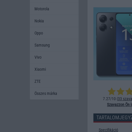
Motorola
Nokia
Oppo
Samsung
Vivo
Xiaomi
ZTE
Összes márka
7.27/10 (
33 szava
Szavazzon Ön i
TARTALOMJEGY
Specifikáció