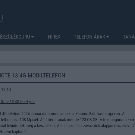
KÉSZÜLÉKGURU
HÍREK
TELEFON ÁRAK
TANÁ
NOTE 13 4G MOBILTELEFON
 13 4G
Note 13 4G tesztjére
 4G telefont 2024 január dátummal adta ki a Xiaomi. 3 db kamerája van. A
lbontása 108 Mpixel. A háttértárának mérete 128 GB GB. A telefongurun az el
al tekintették meg a készüléket. A felhasználói szavazatok alapján összesítve 7
lék nem kapható.