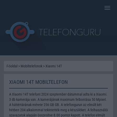
Toggle
naviga
Főoldal
>
Mobiltelefonok
>
Xiaomi 14T
XIAOMI 14T MOBILTELEFON
A Xiaomi 14T telefont 2024 szeptember dátummal adta ki a Xiaomi.
3 db kamerája van. A kamerájának maximum felbontása 50 Mpixel.
A háttértárának mérete 256 GB GB. A telefongurun az elmúlt két
hétben 204 alkalommal tekintették meg a készüléket. A felhasználói
szavazatok alapján összesítve 8.00 pontot kapott. A telefon elmúlt