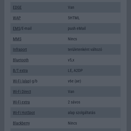
EDGE
Van
WAP
5HTML
EMS
/E-mail
push eMail
MMS
Nincs
Infraport
területenként változó
Bluetooth
v5,x
B/T extra
LE, A2DP
Wi-Fi (alap)
g/b
v6e (ae)
Wi-Fi Direct
Van
Wi-Fi extra
2 sávos
Wi-Fi HotSpot
alap szolgáltatás
Blackberry
Nincs