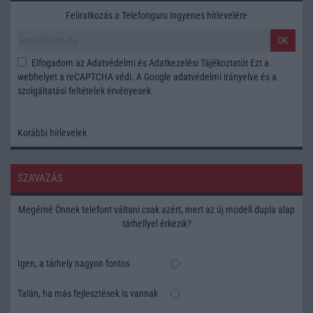
Feliratkozás a Telefonguru ingyenes hírlevelére
OK
Elfogadom az
Adatvédelmi és Adatkezelési Tájékoztatót
Ezt a
webhelyet a reCAPTCHA védi. A Google
adatvédelmi irányelve
és a
szolgáltatási feltételek
érvényesek.
Korábbi hírlevelek
SZAVAZÁS
Megérné Önnek telefont váltani csak azért, mert az új modell dupla alap
tárhellyel érkezik?
Igen, a tárhely nagyon fontos
Talán, ha más fejlesztések is vannak