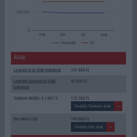
100 000
0
máj
jún
júl
aug
Új
Használt
ÁRAK
Legjobb új ár GSM boltoknál
157 490 Ft
Legjobb használt ár GSM
92 000 Ft
boltoknál
Telekom MOBIL S + NET S
172 760 Ft
One Mini 3 GB
195 000 Ft