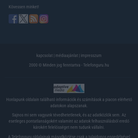
Kövessen minket!
kapcsolat
|
médiaajánlat
|
impresszum
2000 © Minden jog fenntartva - Telefonguru.hu
Honlapunk oldalain található információk és számítások a piacon elérhető
adatokon alapszanak.
Sajnos mi sem vagyunk tévedhetetlenek, és az adatközlők sem. Az
esetleges pontatlanságokért valamint az adatok felhasználásból eredő
károkért felelősséget nem tudunk vállalni.
A Telefonguru oldalainak másodközlése csak a tulajdonos engedélyével