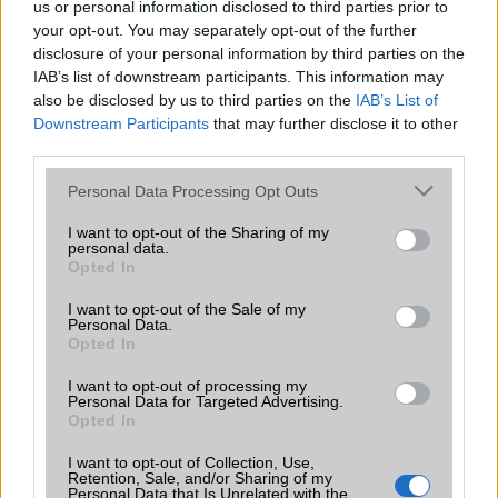
us or personal information disclosed to third parties prior to
Flash
/
Ujjlenyomat olvasó
Fingerprint sensor
your opt-out. You may separately opt-out of the further
disclosure of your personal information by third parties on the
SNS integráció
alap szolgáltatás
IAB’s list of downstream participants. This information may
Organizer
alap szolgáltatás
also be disclosed by us to third parties on the
IAB’s List of
Downstream Participants
that may further disclose it to other
T9 szótár
alkalmazás független szótár
third parties.
Office alkalmazások
alap szolgáltatás
Please note that this website/app uses one or more Google
Personal Data Processing Opt Outs
services and may gather and store information including but
Iránytũ
ecompass
not limited to your visit or usage behaviour. You may click to
I want to opt-out of the Sharing of my
personal data.
grant or deny consent to Google and its third-party tags to
Extrák
24-bit/192kHz audio
Opted In
use your data for below specified purposes in below Google
EGYÉB
consent section.
I want to opt-out of the Sale of my
Personal Data.
Opted In
Vibra jelzés
alap szolgáltatás
SIM típus
eSIM
I want to opt-out of processing my
Personal Data for Targeted Advertising.
Opted In
SIM-ek száma
2
I want to opt-out of Collection, Use,
Flight mode
Van
Retention, Sale, and/or Sharing of my
Personal Data that Is Unrelated with the