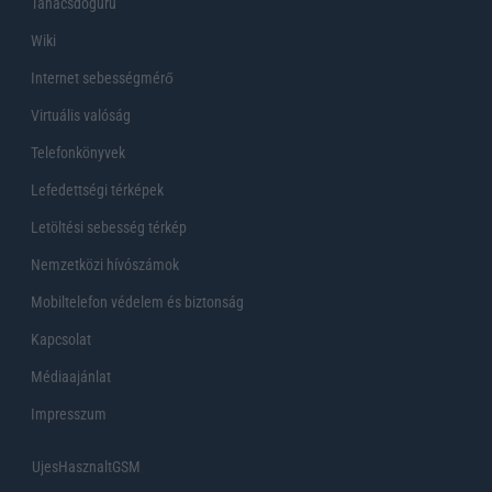
Tanácsdóguru
Wiki
Internet sebességmérő
Virtuális valóság
Telefonkönyvek
Lefedettségi térképek
Letöltési sebesség térkép
Nemzetközi hívószámok
Mobiltelefon védelem és biztonság
Kapcsolat
Médiaajánlat
Impresszum
UjesHasznaltGSM