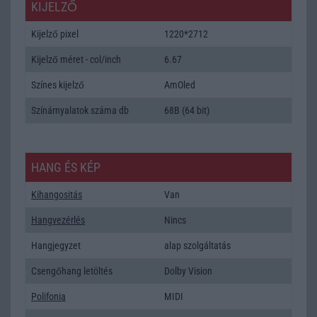
KIJELZŐ
Kijelző pixel
1220*2712
Kijelző méret - col/inch
6.67
Színes kijelző
AmOled
Színárnyalatok száma db
68B (64 bit)
HANG ÉS KÉP
Kihangositás
Van
Hangvezérlés
Nincs
Hangjegyzet
alap szolgáltatás
Csengőhang letöltés
Dolby Vision
Polifonia
MIDI