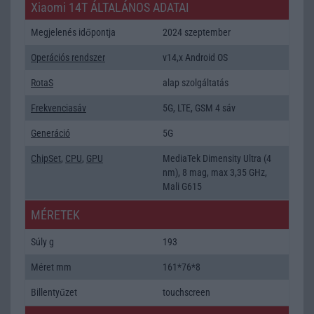
Xiaomi 14T ÁLTALÁNOS ADATAI
Megjelenés időpontja
2024 szeptember
Operációs rendszer
v14,x Android OS
RotaS
alap szolgáltatás
Frekvenciasáv
5G, LTE, GSM 4 sáv
Generáció
5G
ChipSet
,
CPU
,
GPU
MediaTek Dimensity Ultra (4
nm), 8 mag, max 3,35 GHz,
Mali G615
MÉRETEK
Súly g
193
Méret mm
161*76*8
Billentyűzet
touchscreen