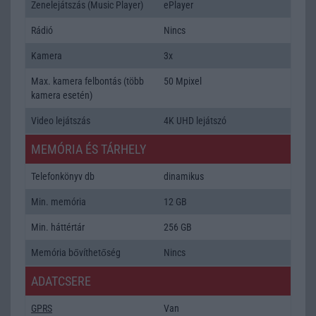
Zenelejátszás (Music Player)
ePlayer
Rádió
Nincs
Kamera
3x
Max. kamera felbontás (több
50 Mpixel
kamera esetén)
Video lejátszás
4K UHD lejátszó
MEMÓRIA ÉS TÁRHELY
Telefonkönyv db
dinamikus
Min. memória
12 GB
Min. háttértár
256 GB
Memória bővíthetőség
Nincs
ADATCSERE
GPRS
Van