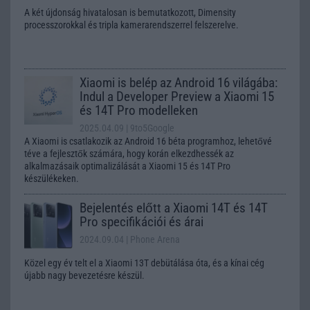
A két újdonság hivatalosan is bemutatkozott, Dimensity
processzorokkal és tripla kamerarendszerrel felszerelve.
Xiaomi is belép az Android 16 világába:
Indul a Developer Preview a Xiaomi 15
és 14T Pro modelleken
2025.04.09
| 9to5Google
A Xiaomi is csatlakozik az Android 16 béta programhoz, lehetővé
téve a fejlesztők számára, hogy korán elkezdhessék az
alkalmazásaik optimalizálását a Xiaomi 15 és 14T Pro
készülékeken.
Bejelentés előtt a Xiaomi 14T és 14T
Pro specifikációi és árai
2024.09.04
| Phone Arena
Közel egy év telt el a Xiaomi 13T debütálása óta, és a kínai cég
újabb nagy bevezetésre készül.