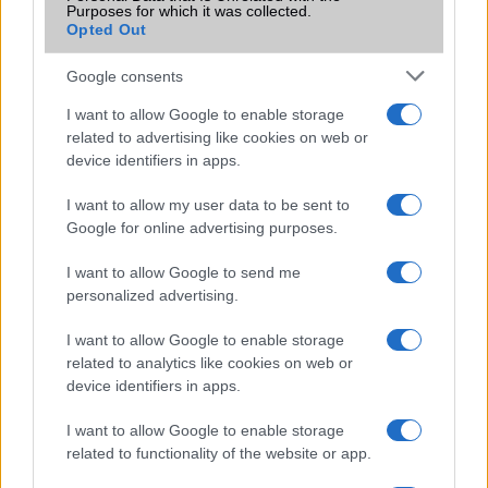
Terület
Globális
Purposes for which it was collected.
Opted Out
Funkciók
HDR10+
Google consents
Brand
Nincs
I want to allow Google to enable storage
Védelem
IP68
related to advertising like cookies on web or
device identifiers in apps.
Limited Edition
Nincs
SAR
Nincs publikus adat!
I want to allow my user data to be sent to
Google for online advertising purposes.
N/A = Nincs adat. Legutóbbi frissítés: 2026-07-13 19:00:00
I want to allow Google to send me
personalized advertising.
I want to allow Google to enable storage
related to analytics like cookies on web or
device identifiers in apps.
Új és Használt GSM kiemelt ajánlatok
I want to allow Google to enable storage
related to functionality of the website or app.
Xiaomi 15T Pro