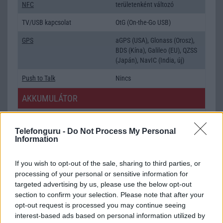
NFC
területenként változó
TV/USB kapcsolat
OtG (On-the-Go USB)
GPS
aGPS (USA), Glonass (Orosz),
BDS (Kína), Galileo (EU), QZSS
(Japán), NavIC (India, új)
Push to Talk
Nincs
AKKUMULÁTOR
Típus
Li-Polimer
Telefonguru -
Do Not Process My Personal
Készenléti idő h /
Az akkumulátor nem vehetõ ki!
Information
Cserélhetőség
Beszélgetési idő h /
67W-os gyorstöltés
If you wish to opt-out of the sale, sharing to third parties, or
Gyorstöltés
processing of your personal or sensitive information for
targeted advertising by us, please use the below opt-out
ALKALMAZÁSOK ÉS ÉRZÉKELŐK
section to confirm your selection. Please note that after your
opt-out request is processed you may continue seeing
Java
Nincs
interest-based ads based on personal information utilized by