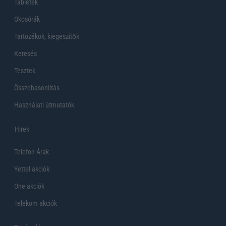
Tabletek
Okosórák
Tartozékok, kiegeszítők
Keresés
Tesztek
Összehasonlítás
Használati útmutatók
Hirek
Telefon Árak
Yettel akciók
One akciók
Telekom akciók