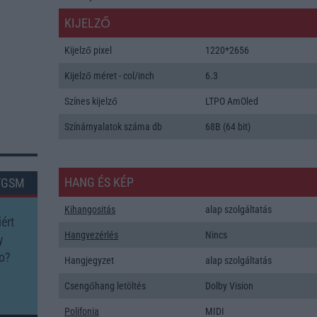
KIJELZŐ
Kijelző pixel
1220*2656
Kijelző méret - col/inch
6.3
Színes kijelző
LTPO AmOled
Színárnyalatok száma db
68B (64 bit)
HANG ÉS KÉP
TGSM
Kihangositás
alap szolgáltatás
ért
Hangvezérlés
Nincs
y
o?
Hangjegyzet
alap szolgáltatás
Csengőhang letöltés
Dolby Vision
Polifonia
MIDI