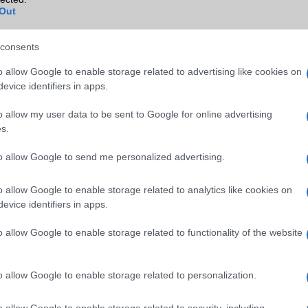
Out
NFC
területenként változó
TV/USB kapcsolat
OtG (On-the-Go USB)
consents
GPS
aGPS (USA), Glonass (Orosz)
o allow Google to enable storage related to advertising like cookies on
BDS (Kína), Galileo (EU), QZ
evice identifiers in apps.
(Japán), NavIC (India, új)
o allow my user data to be sent to Google for online advertising
Push to Talk
Nincs
s.
AKKUMULÁTOR
to allow Google to send me personalized advertising.
Típus
Silicium-Carbon
o allow Google to enable storage related to analytics like cookies on
Készenléti idő h /
Visszatöltésre alkalmas (Po
evice identifiers in apps.
Cserélhetőség
Bank)
o allow Google to enable storage related to functionality of the website
Beszélgetési idő h /
100W-os gyorstöltés
Gyorstöltés
ALKALMAZÁSOK ÉS ÉRZÉKELŐK
o allow Google to enable storage related to personalization.
Java
Nincs
o allow Google to enable storage related to security, including