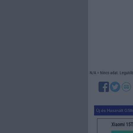
N/A = Nincs adat. Legutóbb
Új és Használt GSM
Xiaomi 15T