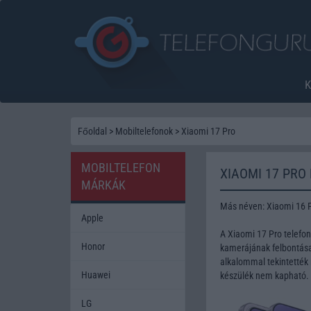
Főoldal
>
Mobiltelefonok
>
Xiaomi 17 Pro
MOBILTELEFON
XIAOMI 17 PRO
MÁRKÁK
Más néven: Xiaomi 16 
Apple
A Xiaomi 17 Pro telefo
Honor
kamerájának felbontása 
alkalommal tekintették 
Huawei
készülék nem kapható.
LG