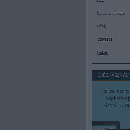
Kiemelt ajánlatok
Hírek
Szavazás
Linkek
ÚJÉSHASZNÁL
Hol és mennyi
kapható eg
Xiaomi 17 Pr