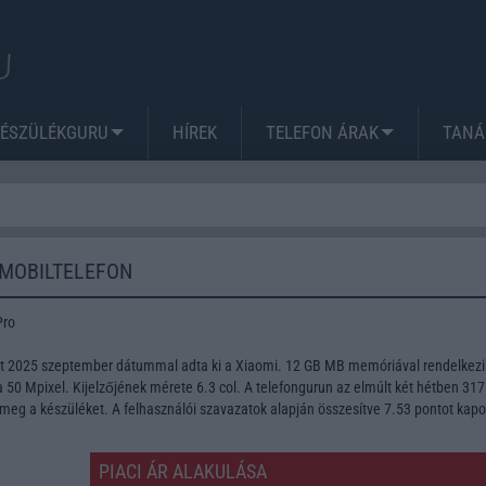
KÉSZÜLÉKGURU
HÍREK
TELEFON ÁRAK
TANÁ
 MOBILTELEFON
Pro
nt 2025 szeptember dátummal adta ki a Xiaomi. 12 GB MB memóriával rendelkezi
50 Mpixel. Kijelzőjének mérete 6.3 col. A telefongurun az elmúlt két hétben 317
meg a készüléket. A felhasználói szavazatok alapján összesítve 7.53 pontot kapo
PIACI ÁR ALAKULÁSA