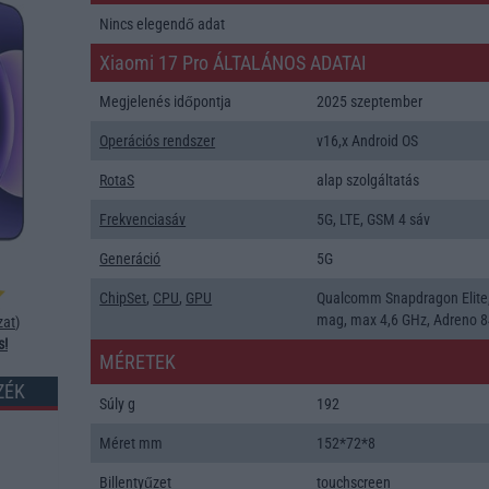
Nincs elegendő adat
Xiaomi 17 Pro ÁLTALÁNOS ADATAI
Megjelenés időpontja
2025 szeptember
Operációs rendszer
v16,x Android OS
RotaS
alap szolgáltatás
Frekvenciasáv
5G, LTE, GSM 4 sáv
Generáció
5G
ChipSet
,
CPU
,
GPU
Qualcomm Snapdragon Elite
mag, max 4,6 GHz, Adreno 
zat
)
s!
MÉRETEK
ZÉK
Súly g
192
Méret mm
152*72*8
Billentyűzet
touchscreen