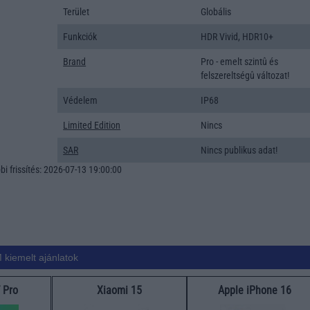
Terület
Globális
Funkciók
HDR Vivid, HDR10+
Brand
Pro - emelt szintû és
felszereltségû változat!
Védelem
IP68
Limited Edition
Nincs
SAR
Nincs publikus adat!
i frissítés: 2026-07-13 19:00:00
 kiemelt ajánlatok
 Pro
Xiaomi 15
Apple iPhone 16