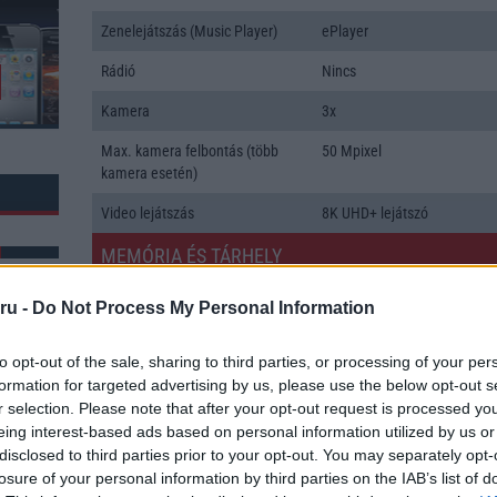
Zenelejátszás (Music Player)
ePlayer
Rádió
Nincs
Kamera
3x
Max. kamera felbontás (több
50 Mpixel
kamera esetén)
Video lejátszás
8K UHD+ lejátszó
MEMÓRIA ÉS TÁRHELY
Telefonkönyv db
dinamikus
ru -
Do Not Process My Personal Information
Min. memória
12 GB
to opt-out of the sale, sharing to third parties, or processing of your per
Min. háttértár
256 GB
formation for targeted advertising by us, please use the below opt-out s
k: 5
r selection. Please note that after your opt-out request is processed y
Memória bővíthetőség
Nincs
eing interest-based ads based on personal information utilized by us or
disclosed to third parties prior to your opt-out. You may separately opt-
ADATCSERE
losure of your personal information by third parties on the IAB’s list of