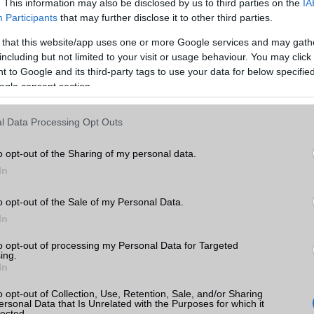
. This information may also be disclosed by us to third parties on the
IA
GPRS
Van
Participants
that may further disclose it to other third parties.
EDGE
Van
 that this website/app uses one or more Google services and may gath
WAP
5HTML
including but not limited to your visit or usage behaviour. You may click 
o
 to Google and its third-party tags to use your data for below specifi
EMS
/E-mail
push eMail
ogle consent section.
k
MMS
Nincs
l Data Processing Opt Outs
tás
Infraport
területenként változó
kkal
o opt-out of the Sharing of my personal data.
Bluetooth
v5,x
o árak
In
B/T extra
LE, A2DP
o opt-out of the Sale of my Personal Data.
Wi-Fi (alap)
g/b
v7 (be)
In
Wi-Fi Direct
Van
mi
to opt-out of processing my Personal Data for Targeted
ing.
Wi-Fi extra
3 sávos
ok
In
Wi-Fi HotSpot
alap szolgáltatás
o opt-out of Collection, Use, Retention, Sale, and/or Sharing
ersonal Data that Is Unrelated with the Purposes for which it
Blackberry
Nincs
lected.