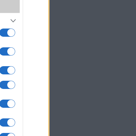
,
SS
wer