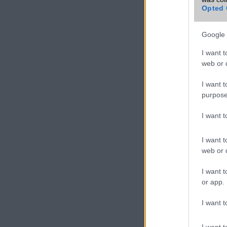
Opted 
Google 
I want t
web or d
I want t
purpose
I want 
I want t
web or d
I want t
or app.
I want t
I want t