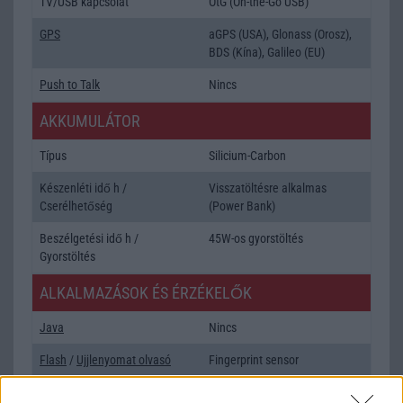
TV/USB kapcsolat
OtG (On-the-Go USB)
GPS
aGPS (USA), Glonass (Orosz),
BDS (Kína), Galileo (EU)
Push to Talk
Nincs
AKKUMULÁTOR
Típus
Silicium-Carbon
Készenléti idő h /
Visszatöltésre alkalmas
Cserélhetőség
(Power Bank)
Beszélgetési idő h /
45W-os gyorstöltés
Gyorstöltés
ALKALMAZÁSOK ÉS ÉRZÉKELŐK
Java
Nincs
Flash
/
Ujjlenyomat olvasó
Fingerprint sensor
SNS integráció
alap szolgáltatás