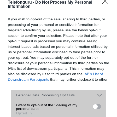
Telefonguru -
Do Not Process My Personal
Information
Organizer
alap szolgáltatás
T9 szótár
alkalmazás független szótár
If you wish to opt-out of the sale, sharing to third parties, or
processing of your personal or sensitive information for
Office alkalmazások
alap szolgáltatás
targeted advertising by us, please use the below opt-out
Iránytũ
ecompass
section to confirm your selection. Please note that after your
opt-out request is processed you may continue seeing
Extrák
24-bit/192kHz audio
interest-based ads based on personal information utilized by
us or personal information disclosed to third parties prior to
EGYÉB
your opt-out. You may separately opt-out of the further
disclosure of your personal information by third parties on the
Vibra jelzés
alap szolgáltatás
IAB’s list of downstream participants. This information may
also be disclosed by us to third parties on the
SIM típus
nanoSIM
IAB’s List of
Downstream Participants
that may further disclose it to other
SIM-ek száma
2
third parties.
Flight mode
Van
Please note that this website/app uses one or more Google
Personal Data Processing Opt Outs
services and may gather and store information including but
Terület
Globális
not limited to your visit or usage behaviour. You may click to
I want to opt-out of the Sharing of my
personal data.
grant or deny consent to Google and its third-party tags to
Funkciók
Mohs level 5
Opted In
use your data for below specified purposes in below Google