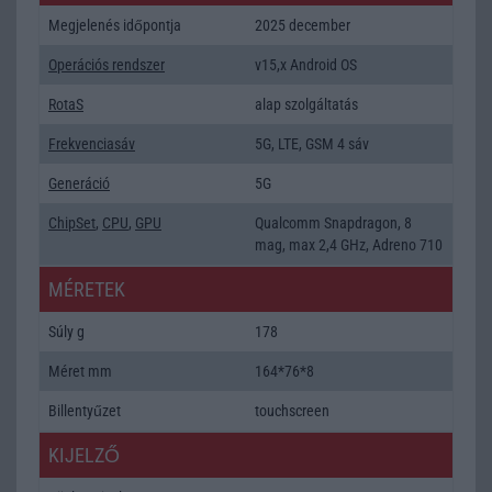
Megjelenés időpontja
2025 december
Operációs rendszer
v15,x Android OS
RotaS
alap szolgáltatás
Frekvenciasáv
5G, LTE, GSM 4 sáv
Generáció
5G
ChipSet
,
CPU
,
GPU
Qualcomm Snapdragon, 8
mag, max 2,4 GHz, Adreno 710
MÉRETEK
Súly g
178
Méret mm
164*76*8
Billentyűzet
touchscreen
KIJELZŐ