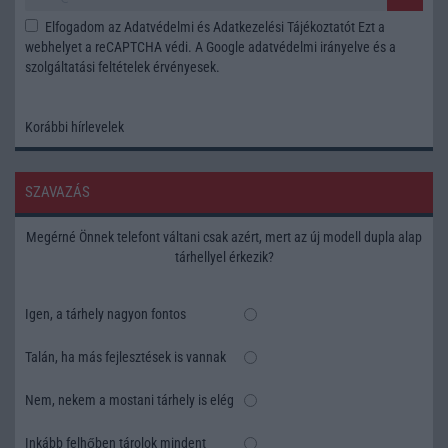
Elfogadom az
Adatvédelmi és Adatkezelési Tájékoztatót
Ezt a
webhelyet a reCAPTCHA védi. A Google
adatvédelmi irányelve
és a
szolgáltatási feltételek
érvényesek.
Korábbi hírlevelek
SZAVAZÁS
Megérné Önnek telefont váltani csak azért, mert az új modell dupla alap
tárhellyel érkezik?
Igen, a tárhely nagyon fontos
Talán, ha más fejlesztések is vannak
Nem, nekem a mostani tárhely is elég
Inkább felhőben tárolok mindent