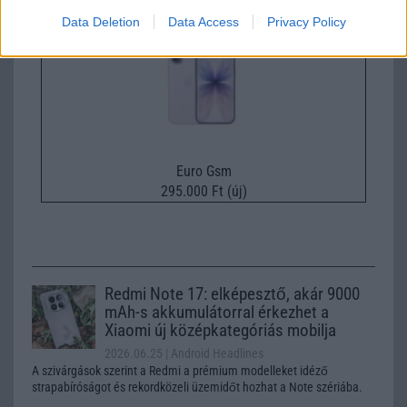
Data Deletion
Data Access
Privacy Policy
Euro Gsm
295.000 Ft (új)
Redmi Note 17: elképesztő, akár 9000
mAh-s akkumulátorral érkezhet a
Xiaomi új középkategóriás mobilja
2026.06.25
| Android Headlines
A szivárgások szerint a Redmi a prémium modelleket idéző
strapabíróságot és rekordközeli üzemidőt hozhat a Note szériába.