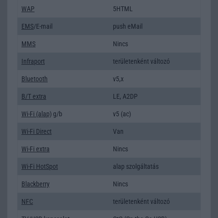
WAP
5HTML
EMS
/E-mail
push eMail
MMS
Nincs
Infraport
területenként változó
Bluetooth
v5,x
B/T extra
LE, A2DP
Wi-Fi (alap)
g/b
v5 (ac)
Wi-Fi Direct
Van
Wi-Fi extra
Nincs
Wi-Fi HotSpot
alap szolgáltatás
Blackberry
Nincs
NFC
területenként változó