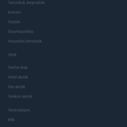
Tartozékok, kiegeszítők
Keresés
Tesztek
Összehasonlítás
Használati útmutatók
Hirek
Telefon Árak
Yettel akciók
One akciók
Telekom akciók
Tanácsdóguru
Wiki