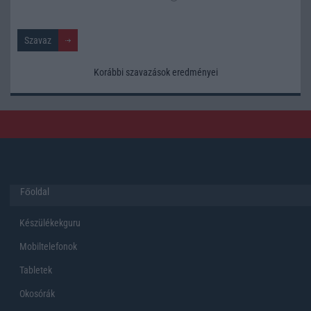
Korábbi szavazások eredményei
Főoldal
Készülékekguru
Mobiltelefonok
Tabletek
Okosórák