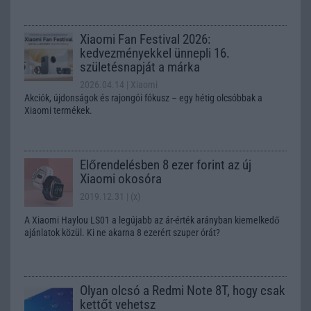
Xiaomi Fan Festival 2026:
kedvezményekkel ünnepli 16.
születésnapját a márka
2026.04.14
| Xiaomi
Akciók, újdonságok és rajongói fókusz – egy hétig olcsóbbak a
Xiaomi termékek.
Előrendelésben 8 ezer forint az új
Xiaomi okosóra
2019.12.31
| (x)
A Xiaomi Haylou LS01 a legújabb az ár-érték arányban kiemelkedő
ajánlatok közül. Ki ne akarna 8 ezerért szuper órát?
Olyan olcsó a Redmi Note 8T, hogy csak
kettőt vehetsz