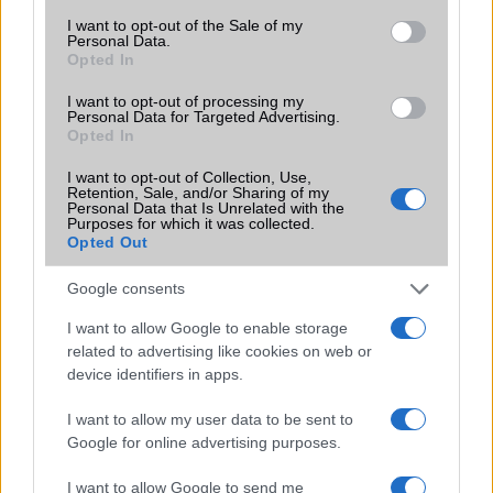
Brand
Nincs
consent section.
I want to opt-out of the Sale of my
Personal Data.
Védelem
IP66
Opted In
Limited Edition
Nincs
I want to opt-out of processing my
Personal Data for Targeted Advertising.
SAR
Opted In
Nincs publikus adat!
N/A = Nincs adat. Legutóbbi frissítés: 2026-07-13 19:00:00
I want to opt-out of Collection, Use,
Retention, Sale, and/or Sharing of my
Personal Data that Is Unrelated with the
Purposes for which it was collected.
Opted Out
Google consents
I want to allow Google to enable storage
Új és Használt GSM kiemelt ajánlatok
related to advertising like cookies on web or
device identifiers in apps.
Xiaomi 15
I want to allow my user data to be sent to
Google for online advertising purposes.
I want to allow Google to send me