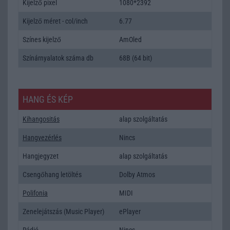
Kijelző pixel
1080*2392
Kijelző méret - col/inch
6.77
Színes kijelző
AmOled
Színárnyalatok száma db
68B (64 bit)
HANG ÉS KÉP
Kihangositás
alap szolgáltatás
Hangvezérlés
Nincs
Hangjegyzet
alap szolgáltatás
Csengőhang letöltés
Dolby Atmos
Polifonia
MIDI
Zenelejátszás (Music Player)
ePlayer
Rádió
Nincs