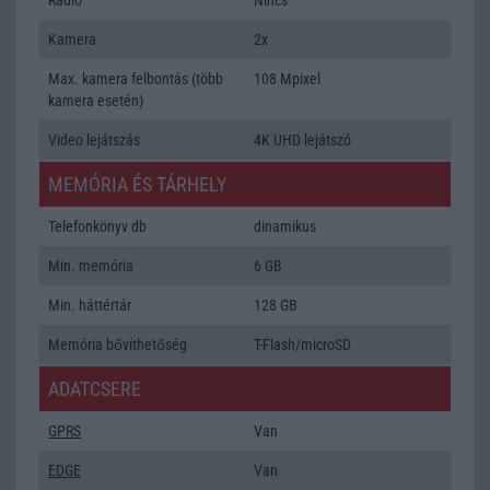
Kamera
2x
Max. kamera felbontás (több
108 Mpixel
kamera esetén)
Video lejátszás
4K UHD lejátszó
MEMÓRIA ÉS TÁRHELY
Telefonkönyv db
dinamikus
Min. memória
6 GB
Min. háttértár
128 GB
Memória bővíthetőség
T-Flash/microSD
ADATCSERE
GPRS
Van
EDGE
Van