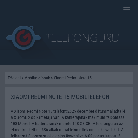
Toggle
naviga
Főoldal
>
Mobiltelefonok
>
Xiaomi Redmi Note 15
XIAOMI REDMI NOTE 15 MOBILTELEFON
A Xiaomi Redmi Note 15 telefont 2025 december dátummal adta ki
a Xiaomi. 2 db kamerája van. A kamerájának maximum felbontása
108 Mpixel. A háttértárának mérete 128 GB GB. A telefongurun az
elmúlt két hétben 586 alkalommal tekintették meg a készüléket. A
felhasználói szavazatok alapján összesítve 6.00 pontot kapott. A