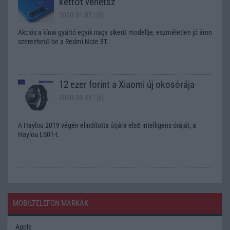
kettőt vehetsz
2020.01.07
| (x)
Akciós a kínai gyártó egyik nagy sikerű modellje, eszméletlen jó áron
szerezhető be a Redmi Note 8T.
12 ezer forint a Xiaomi új okosórája
2020.05.16
| (x)
A Haylou 2019 végén elindította útjára első intelligens óráját, a
Haylou LS01-t.
MOBILTELEFON MÁRKÁK
Apple