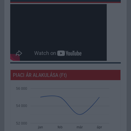
PIACI ÁR ALAKULÁSA (Ft)
56 000
54 000
52 000
jan
feb
már
ápr