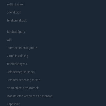
Yettel akciók
One akciók
Telekom akciók
Tanácsdóguru
Wiki
Internet sebességmérő
Virtuális valóság
Telefonkönyvek
Lefedettségi térképek
Letöltési sebesség térkép
Nemzetközi hívószámok
Mobiltelefon védelem és biztonság
Kapcsolat