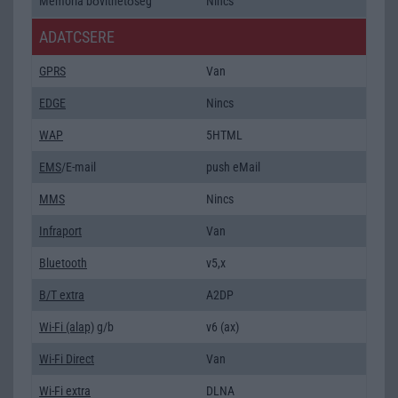
Memória bővíthetőség
Nincs
ADATCSERE
GPRS
Van
EDGE
Nincs
WAP
5HTML
EMS
/E-mail
push eMail
MMS
Nincs
Infraport
Van
Bluetooth
v5,x
B/T extra
A2DP
Wi-Fi (alap)
g/b
v6 (ax)
Wi-Fi Direct
Van
Wi-Fi extra
DLNA