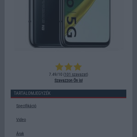
7.49/10 (
101 szavazat
)
Szavazzon Ön is!
TARTALOMJEGYZÉK
Specifikáció
Video
Árak