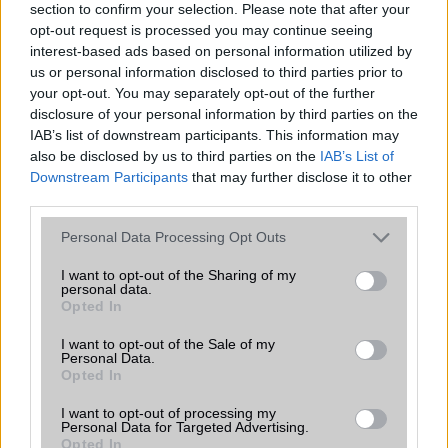
section to confirm your selection. Please note that after your
ALKALMAZÁSOK ÉS ÉRZÉKELŐK
opt-out request is processed you may continue seeing
interest-based ads based on personal information utilized by
Java
Nincs
us or personal information disclosed to third parties prior to
your opt-out. You may separately opt-out of the further
Flash
/
Ujjlenyomat olvasó
Fingerprint sensor
disclosure of your personal information by third parties on the
IAB’s list of downstream participants. This information may
SNS integráció
alap szolgáltatás
also be disclosed by us to third parties on the
IAB’s List of
Downstream Participants
that may further disclose it to other
Organizer
alap szolgáltatás
third parties.
T9 szótár
alkalmazás független szótár
Please note that this website/app uses one or more Google
Personal Data Processing Opt Outs
Office alkalmazások
alap szolgáltatás
services and may gather and store information including but
not limited to your visit or usage behaviour. You may click to
I want to opt-out of the Sharing of my
Iránytũ
ecompass
personal data.
grant or deny consent to Google and its third-party tags to
Opted In
use your data for below specified purposes in below Google
Extrák
24-bit/192kHz audio
consent section.
I want to opt-out of the Sale of my
Personal Data.
EGYÉB
Opted In
Vibra jelzés
alap szolgáltatás
I want to opt-out of processing my
Personal Data for Targeted Advertising.
SIM típus
nanoSIM
Opted In