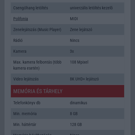
Csengőhang letöltés
univerzális letöltés kezelõ
Polifonia
MIDI
Zenelejátszás (Music Player)
Zene lejátszó
Rádió
Nincs
Kamera
3x
Max. kamera felbontás (több
108 Mpixel
kamera esetén)
Video lejátszás
8K UHD+ lejátszó
MEMÓRIA ÉS TÁRHELY
Telefonkönyv db
dinamikus
Min. memória
8 GB
Min. háttértár
128 GB