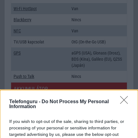
Wi-Fi HotSpot
Van
Blackberry
Nincs
NFC
Van
TV/USB kapcsolat
OtG (On-the-Go USB)
GPS
aGPS (USA), Glonass (Orosz),
BDS (Kína), Galileo (EU), QZSS
(Japán)
Push to Talk
Nincs
AKKUMULÁTOR
Típus
Li-Polimer
Telefonguru -
Do Not Process My Personal
Information
Készenléti idő h /
Az akkumulátor nem vehetõ ki!
Cserélhetőség
If you wish to opt-out of the sale, sharing to third parties, or
processing of your personal or sensitive information for
Beszélgetési idő h /
Gyorstöltésre alkalmas
targeted advertising by us, please use the below opt-out
Gyorstöltés