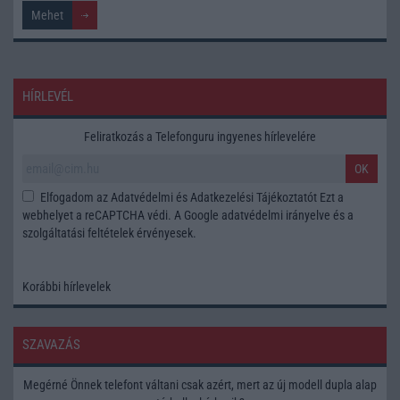
HÍRLEVÉL
Feliratkozás a Telefonguru ingyenes hírlevelére
OK
Elfogadom az
Adatvédelmi és Adatkezelési Tájékoztatót
Ezt a
webhelyet a reCAPTCHA védi. A Google
adatvédelmi irányelve
és a
szolgáltatási feltételek
érvényesek.
Korábbi hírlevelek
SZAVAZÁS
Megérné Önnek telefont váltani csak azért, mert az új modell dupla alap