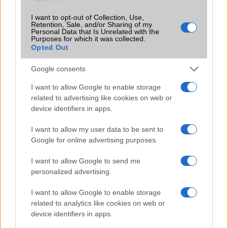
SIM-ek száma
2
I want to opt-out of Collection, Use,
Retention, Sale, and/or Sharing of my
Flight mode
Van
Personal Data that Is Unrelated with the
Purposes for which it was collected.
Opted Out
Terület
Kína
Funkciók
HDR10+, 500 nits (normál), 650
Google consents
nits (csúcs)
I want to allow Google to enable storage
Brand
Pro - emelt szintû és
related to advertising like cookies on web or
felszereltségû változat!
device identifiers in apps.
Védelem
Nincs
I want to allow my user data to be sent to
Google for online advertising purposes.
Limited Edition
Nincs
I want to allow Google to send me
SAR
Nincs publikus adat!
personalized advertising.
N/A = Nincs adat. Legutóbbi frissítés: 2026-07-13 19:00:00
I want to allow Google to enable storage
related to analytics like cookies on web or
device identifiers in apps.