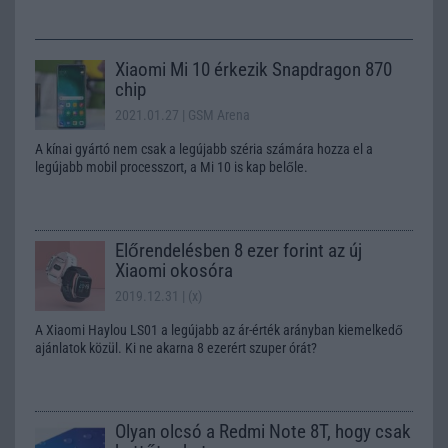
Xiaomi Mi 10 érkezik Snapdragon 870
chip
2021.01.27
| GSM Arena
A kínai gyártó nem csak a legújabb széria számára hozza el a
legújabb mobil processzort, a Mi 10 is kap belőle.
Előrendelésben 8 ezer forint az új
Xiaomi okosóra
2019.12.31
| (x)
A Xiaomi Haylou LS01 a legújabb az ár-érték arányban kiemelkedő
ajánlatok közül. Ki ne akarna 8 ezerért szuper órát?
Olyan olcsó a Redmi Note 8T, hogy csak