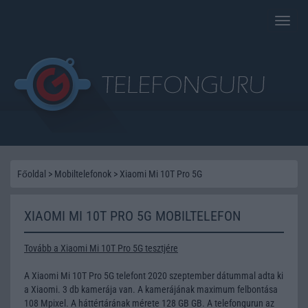
Toggle
naviga
Főoldal
>
Mobiltelefonok
>
Xiaomi Mi 10T Pro 5G
XIAOMI MI 10T PRO 5G MOBILTELEFON
Tovább a Xiaomi Mi 10T Pro 5G tesztjére
A Xiaomi Mi 10T Pro 5G telefont 2020 szeptember dátummal adta ki
a Xiaomi. 3 db kamerája van. A kamerájának maximum felbontása
108 Mpixel. A háttértárának mérete 128 GB GB. A telefongurun az