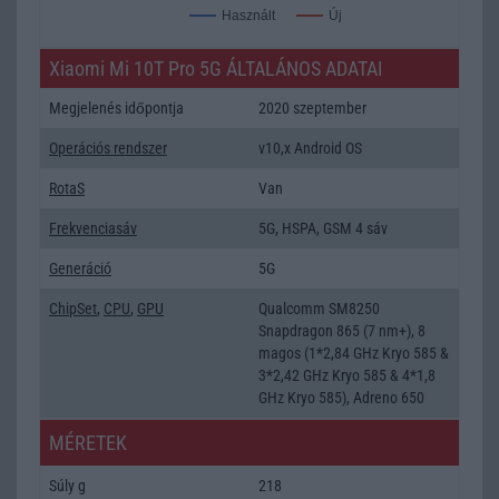
Új
Használt
Xiaomi Mi 10T Pro 5G ÁLTALÁNOS ADATAI
Megjelenés időpontja
2020 szeptember
Operációs rendszer
v10,x Android OS
RotaS
Van
Frekvenciasáv
5G, HSPA, GSM 4 sáv
Generáció
5G
ChipSet
,
CPU
,
GPU
Qualcomm SM8250
Snapdragon 865 (7 nm+), 8
magos (1*2,84 GHz Kryo 585 &
3*2,42 GHz Kryo 585 & 4*1,8
GHz Kryo 585), Adreno 650
MÉRETEK
Súly g
218