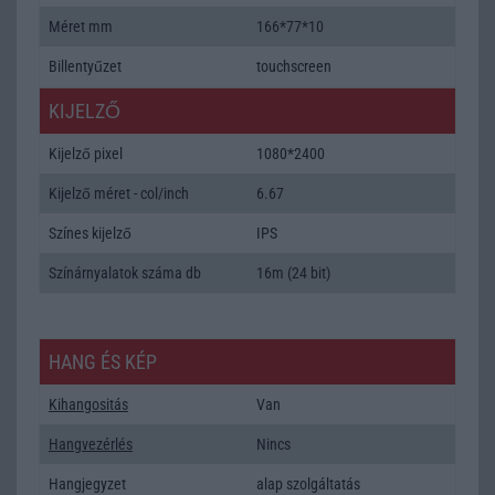
Méret mm
166*77*10
Billentyűzet
touchscreen
KIJELZŐ
Kijelző pixel
1080*2400
Kijelző méret - col/inch
6.67
Színes kijelző
IPS
Színárnyalatok száma db
16m (24 bit)
HANG ÉS KÉP
Kihangositás
Van
Hangvezérlés
Nincs
Hangjegyzet
alap szolgáltatás