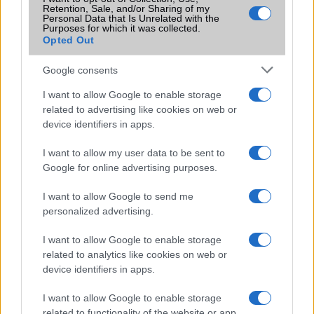
Retention, Sale, and/or Sharing of my
Terület
Globális
Personal Data that Is Unrelated with the
Purposes for which it was collected.
Funkciók
Vezeték nélküli töltésre is
Opted Out
alkalmas, HDR10+
Google consents
Brand
összehajtható képernyõ
I want to allow Google to enable storage
Védelem
IPx8
related to advertising like cookies on web or
device identifiers in apps.
Limited Edition
Nincs
SAR
1,51
I want to allow my user data to be sent to
Google for online advertising purposes.
N/A = Nincs adat. Legutóbbi frissítés: 2026-07-13 19:00:00
I want to allow Google to send me
personalized advertising.
I want to allow Google to enable storage
related to analytics like cookies on web or
device identifiers in apps.
Új és Használt GSM kiemelt ajánlatok
I want to allow Google to enable storage
related to functionality of the website or app.