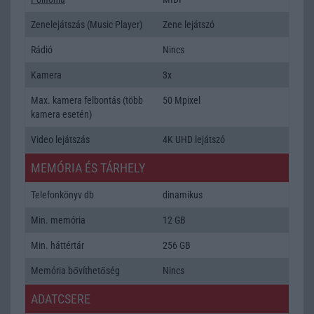
Zenelejátszás (Music Player)
Zene lejátszó
Rádió
Nincs
Kamera
3x
Max. kamera felbontás (több
50 Mpixel
kamera esetén)
Video lejátszás
4K UHD lejátszó
MEMÓRIA ÉS TÁRHELY
Telefonkönyv db
dinamikus
Min. memória
12 GB
Min. háttértár
256 GB
Memória bővíthetőség
Nincs
ADATCSERE