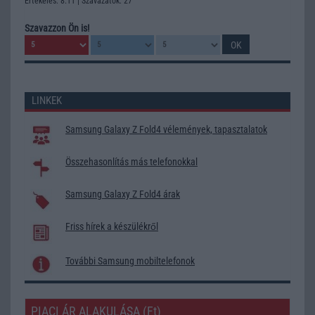
Értékelés: 8.11 | Szavazatok: 27
Szavazzon Ön is!
LINKEK
Samsung Galaxy Z Fold4 vélemények, tapasztalatok
Összehasonlítás más telefonokkal
Samsung Galaxy Z Fold4 árak
Friss hírek a készülékről
További Samsung mobiltelefonok
PIACI ÁR ALAKULÁSA (Ft)