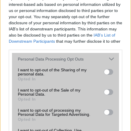
interest-based ads based on personal information utilized by
Flash
/
Ujjlenyomat olvasó
Fingerprint sensor
us or personal information disclosed to third parties prior to
your opt-out. You may separately opt-out of the further
SNS integráció
alap szolgáltatás
disclosure of your personal information by third parties on the
Organizer
alap szolgáltatás
IAB’s list of downstream participants. This information may
also be disclosed by us to third parties on the
IAB’s List of
T9 szótár
alkalmazás független szótár
Downstream Participants
that may further disclose it to other
third parties.
Office alkalmazások
alap szolgáltatás
Please note that this website/app uses one or more Google
Personal Data Processing Opt Outs
Iránytũ
ecompass
services and may gather and store information including but
Extrák
32-bit/384kHz audio
not limited to your visit or usage behaviour. You may click to
I want to opt-out of the Sharing of my
personal data.
grant or deny consent to Google and its third-party tags to
Opted In
EGYÉB
use your data for below specified purposes in below Google
consent section.
I want to opt-out of the Sale of my
Vibra jelzés
alap szolgáltatás
Personal Data.
Opted In
SIM típus
eSIM
I want to opt-out of processing my
SIM-ek száma
2
Personal Data for Targeted Advertising.
Opted In
Flight mode
Van
I want to opt-out of Collection, Use,