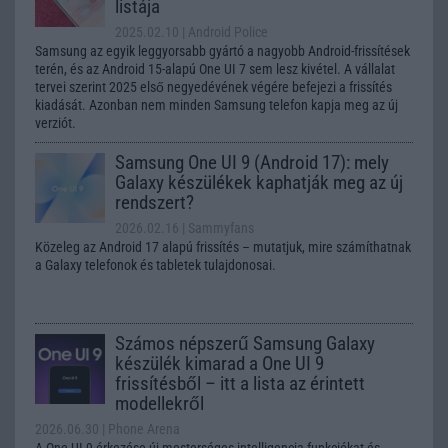
listája
2025.02.10
| Android Police
Samsung az egyik leggyorsabb gyártó a nagyobb Android-frissítések
terén, és az Android 15-alapú One UI 7 sem lesz kivétel. A vállalat
tervei szerint 2025 első negyedévének végére befejezi a frissítés
kiadását. Azonban nem minden Samsung telefon kapja meg az új
verziót.
Samsung One UI 9 (Android 17): mely
Galaxy készülékek kaphatják meg az új
rendszert?
2026.02.16
| Sammyfans
Közeleg az Android 17 alapú frissítés – mutatjuk, mire számíthatnak
a Galaxy telefonok és tabletek tulajdonosai.
Számos népszerű Samsung Galaxy
készülék kimarad a One UI 9
frissítésből – itt a lista az érintett
modellekről
2026.06.30
| Phone Arena
A One UI 9 érkezése új mesterséges intelligencia-funkciókat és