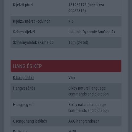
Kijelző pixel
1812*2176 (becsukva
904*2316)
Kijelző méret - col/inch
7.6
Színes kijelző
foldable Dynamic AmOled 2x
Színárnyalatok száma db
16m (24 bit)
HANG ÉS KÉP
Kihangositás
Van
Hangvezérlés
Bixby natural language
commands and dictation
Hangjegyzet
Bixby natural language
commands and dictation
Csengőhang letöltés
AKG hangrendszer
Polifonia
MIDI