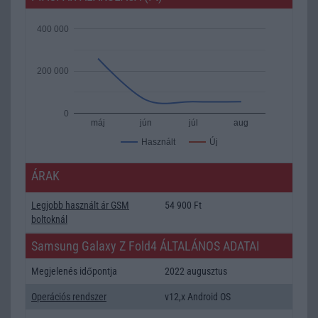
400 000
200 000
0
máj
jún
júl
aug
Új
Használt
ÁRAK
Legjobb használt ár GSM
54 900 Ft
boltoknál
Samsung Galaxy Z Fold4 ÁLTALÁNOS ADATAI
Megjelenés időpontja
2022 augusztus
Operációs rendszer
v12,x Android OS