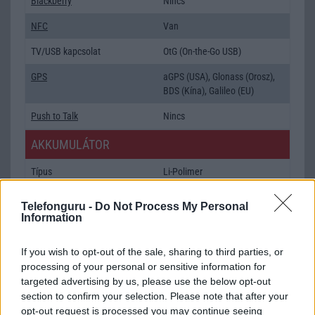
Blackberry
Nincs
NFC
Van
TV/USB kapcsolat
OtG (On-the-Go USB)
GPS
aGPS (USA), Glonass (Orosz),
BDS (Kína), Galileo (EU)
Push to Talk
Nincs
AKKUMULÁTOR
Típus
Li-Polimer
Készenléti idő h /
Visszatöltésre alkalmas
Telefonguru -
Do Not Process My Personal
Cserélhetőség
(Power Bank)
Information
Beszélgetési idő h /
25W-os gyorstöltés
Gyorstöltés
If you wish to opt-out of the sale, sharing to third parties, or
processing of your personal or sensitive information for
ALKALMAZÁSOK ÉS ÉRZÉKELŐK
targeted advertising by us, please use the below opt-out
section to confirm your selection. Please note that after your
Java
Nincs
opt-out request is processed you may continue seeing