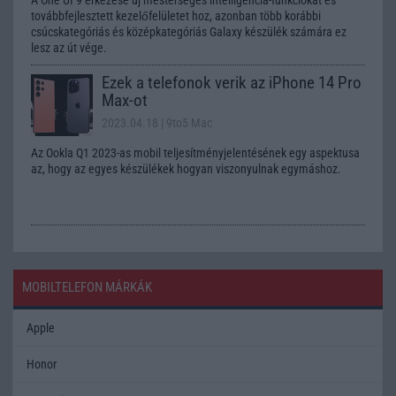
továbbfejlesztett kezelőfelületet hoz, azonban több korábbi
csúcskategóriás és középkategóriás Galaxy készülék számára ez
lesz az út vége.
Ezek a telefonok verik az iPhone 14 Pro
Max-ot
2023.04.18
| 9to5 Mac
Az Ookla Q1 2023-as mobil teljesítményjelentésének egy aspektusa
az, hogy az egyes készülékek hogyan viszonyulnak egymáshoz.
MOBILTELEFON MÁRKÁK
Apple
Honor