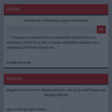
HÍRLEVÉL
Feliratkozás a Telefonguru ingyenes hírlevelére
OK
Elfogadom az
Adatvédelmi és Adatkezelési Tájékoztatót
Ezt a
webhelyet a reCAPTCHA védi. A Google
adatvédelmi irányelve
és a
szolgáltatási feltételek
érvényesek.
Korábbi hírlevelek
SZAVAZÁS
Megérné Önnek telefont váltani csak azért, mert az új modell dupla alap
tárhellyel érkezik?
Igen, a tárhely nagyon fontos