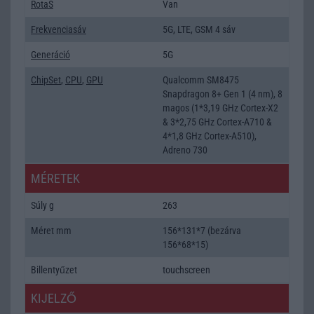
RotaS
Van
Frekvenciasáv
5G, LTE, GSM 4 sáv
Generáció
5G
ChipSet
,
CPU
,
GPU
Qualcomm SM8475
Snapdragon 8+ Gen 1 (4 nm), 8
magos (1*3,19 GHz Cortex-X2
& 3*2,75 GHz Cortex-A710 &
4*1,8 GHz Cortex-A510),
Adreno 730
MÉRETEK
Súly g
263
Méret mm
156*131*7 (bezárva
156*68*15)
Billentyűzet
touchscreen
KIJELZŐ