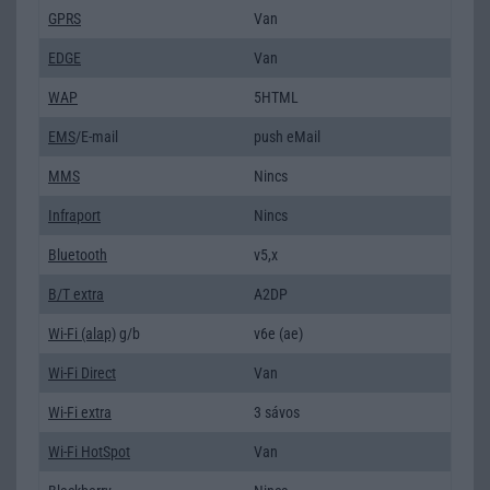
GPRS
Van
EDGE
Van
WAP
5HTML
EMS
/E-mail
push eMail
MMS
Nincs
Infraport
Nincs
Bluetooth
v5,x
B/T extra
A2DP
Wi-Fi (alap)
g/b
v6e (ae)
Wi-Fi Direct
Van
Wi-Fi extra
3 sávos
Wi-Fi HotSpot
Van