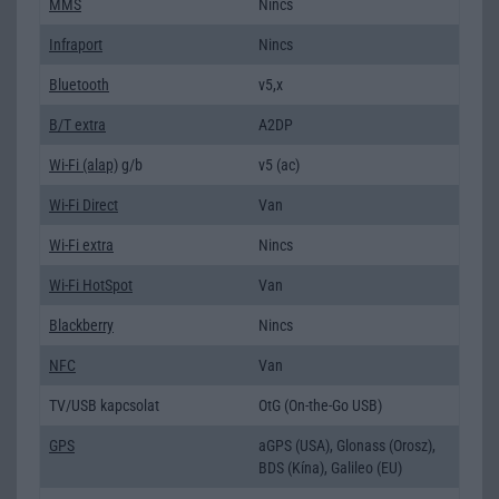
MMS
Nincs
Infraport
Nincs
Bluetooth
v5,x
B/T extra
A2DP
Wi-Fi (alap)
g/b
v5 (ac)
Wi-Fi Direct
Van
Wi-Fi extra
Nincs
Wi-Fi HotSpot
Van
Blackberry
Nincs
NFC
Van
TV/USB kapcsolat
OtG (On-the-Go USB)
GPS
aGPS (USA), Glonass (Orosz),
BDS (Kína), Galileo (EU)