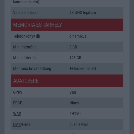
kamera esetén)
Video lejátszás
4K UHD lejátszó
MEMÓRIA ÉS TÁRHELY
Telefonkönyv db
dinamikus
Min. memória
8 GB
Min. háttértár
128 GB
Memória bővíthetőség
T-Flash/microSD
ADATCSERE
GPRS
Van
EDGE
Nincs
WAP
5HTML
EMS
/E-mail
push eMail