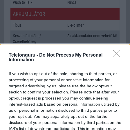
Push to Talk
Nincs
AKKUMULÁTOR
Típus
Li-Polimer
Készenléti idő h /
Az akkumulátor nem vehetõ ki!
Cserélhetőség
Beszélgetési idő h /
Gyorstöltésre alkalmas
Telefonguru -
Do Not Process My Personal
Gyorstöltés
Information
ALKALMAZÁSOK ÉS ÉRZÉKELŐK
If you wish to opt-out of the sale, sharing to third parties, or
processing of your personal or sensitive information for
Java
Nincs
targeted advertising by us, please use the below opt-out
Flash
/
Ujjlenyomat olvasó
Fingerprint sensor
section to confirm your selection. Please note that after your
opt-out request is processed you may continue seeing
SNS integráció
alap szolgáltatás
interest-based ads based on personal information utilized by
us or personal information disclosed to third parties prior to
Organizer
alap szolgáltatás
your opt-out. You may separately opt-out of the further
disclosure of your personal information by third parties on the
T9 szótár
alkalmazás független szótár
IAB’s list of downstream participants. This information may