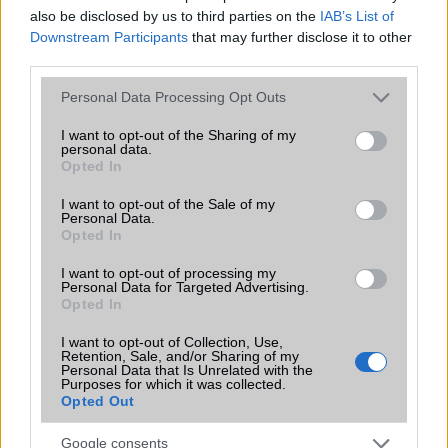
Office alkalmazások
alap szolgáltatás
also be disclosed by us to third parties on the
IAB’s List of
Downstream Participants
that may further disclose it to other
Iránytũ
ecompass
third parties.
Extrák
24-bit/192kHz audio
Please note that this website/app uses one or more Google
Personal Data Processing Opt Outs
services and may gather and store information including but
EGYÉB
not limited to your visit or usage behaviour. You may click to
I want to opt-out of the Sharing of my
personal data.
grant or deny consent to Google and its third-party tags to
Vibra jelzés
alap szolgáltatás
Opted In
use your data for below specified purposes in below Google
SIM típus
nanoSIM
consent section.
I want to opt-out of the Sale of my
Personal Data.
SIM-ek száma
2
Opted In
Flight mode
Van
I want to opt-out of processing my
Personal Data for Targeted Advertising.
Opted In
Terület
India
Funkciók
HDR
I want to opt-out of Collection, Use,
Retention, Sale, and/or Sharing of my
Personal Data that Is Unrelated with the
Brand
Nincs
Purposes for which it was collected.
Opted Out
Védelem
Nincs
Google consents