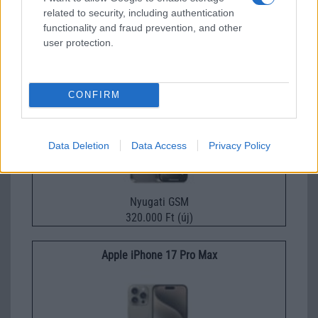
Nelly GSM
related to security, including authentication
functionality and fraud prevention, and other
245.000 Ft (új)
user protection.
Apple iPhone 15 Pro Max
CONFIRM
Data Deletion
Data Access
Privacy Policy
Nyugati GSM
320.000 Ft (új)
Apple iPhone 17 Pro Max