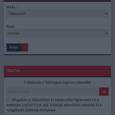
Márka :
Tipus :
HÍRLEVÉL
Feliratkozás a Telefonguru ingyenes hírlevelére
OK
Elfogadom az
Adatvédelmi és Adatkezelési Tájékoztatót
Ezt a
webhelyet a reCAPTCHA védi. A Google
adatvédelmi irányelve
és a
szolgáltatási feltételek
érvényesek.