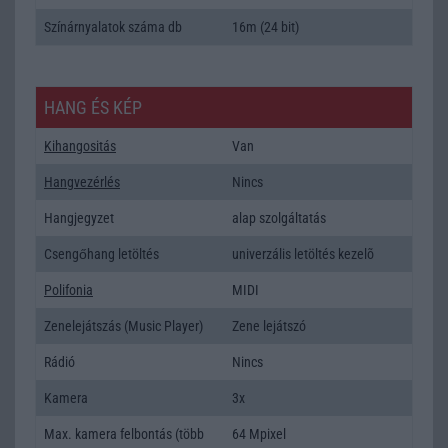
Színárnyalatok száma db
16m (24 bit)
HANG ÉS KÉP
Kihangositás
Van
Hangvezérlés
Nincs
Hangjegyzet
alap szolgáltatás
Csengőhang letöltés
univerzális letöltés kezelõ
Polifonia
MIDI
Zenelejátszás (Music Player)
Zene lejátszó
Rádió
Nincs
Kamera
3x
Max. kamera felbontás (több
64 Mpixel