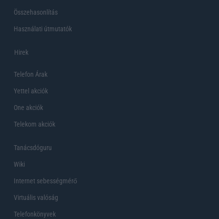
Összehasonlítás
Használati útmutatók
Hirek
Telefon Árak
Yettel akciók
One akciók
Telekom akciók
Tanácsdóguru
Wiki
Internet sebességmérő
Virtuális valóság
Telefonkönyvek