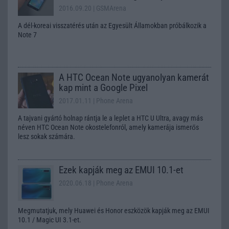
2016.09.20
| GSMArena
A dél-koreai visszatérés után az Egyesült Államokban próbálkozik a
Note 7
A HTC Ocean Note ugyanolyan kamerát
kap mint a Google Pixel
2017.01.11
| Phone Arena
A tajvani gyártó holnap rántja le a leplet a HTC U Ultra, avagy más
néven HTC Ocean Note okostelefonról, amely kamerája ismerős
lesz sokak számára.
Ezek kapják meg az EMUI 10.1-et
2020.06.18
| Phone Arena
Megmutatjuk, mely Huawei és Honor eszközök kapják meg az EMUI
10.1 / Magic UI 3.1-et.