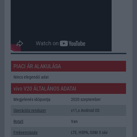
PIACI ÁR ALAKULÁSA
Nincs elegendő adat
vivo V20 ÁLTALÁNOS ADATAI
Megjelenés időpontja
2020 szeptember
Operációs rendszer
v11,x Android OS
RotaS
Van
Frekvenciasáv
LTE, HSPA, GSM 3 sáv