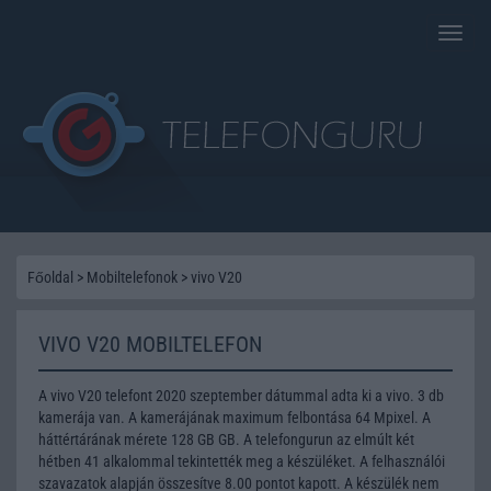
Toggle
naviga
Főoldal
>
Mobiltelefonok
>
vivo V20
VIVO V20 MOBILTELEFON
A vivo V20 telefont 2020 szeptember dátummal adta ki a vivo. 3 db
kamerája van. A kamerájának maximum felbontása 64 Mpixel. A
háttértárának mérete 128 GB GB. A telefongurun az elmúlt két
hétben 41 alkalommal tekintették meg a készüléket. A felhasználói
szavazatok alapján összesítve 8.00 pontot kapott. A készülék nem