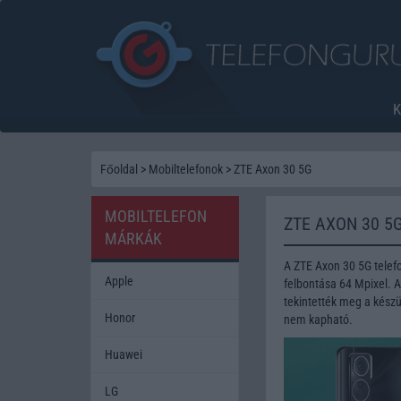
Főoldal
>
Mobiltelefonok
>
ZTE Axon 30 5G
MOBILTELEFON
ZTE AXON 30 5
MÁRKÁK
A ZTE Axon 30 5G telef
Apple
felbontása 64 Mpixel. 
tekintették meg a készü
Honor
nem kapható.
Huawei
LG