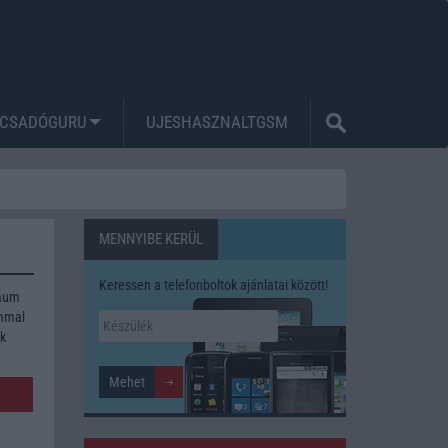
CSADÓGURU
UJESHASZNALTGSM
MENNYIBE KERÜL
Keressen a telefonboltok ajánlatai között!
imum
ommal
ék