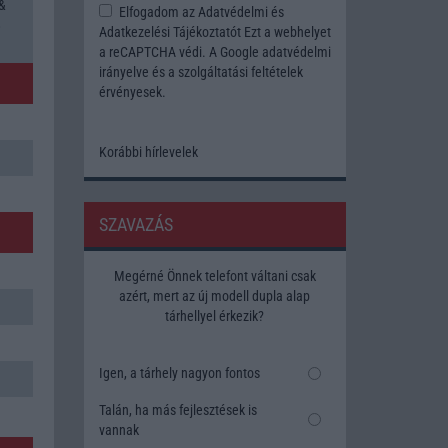
 &
Elfogadom az
Adatvédelmi és
8
Adatkezelési Tájékoztatót
Ezt a webhelyet
a reCAPTCHA védi. A Google
adatvédelmi
irányelve
és a
szolgáltatási feltételek
érvényesek.
Korábbi hírlevelek
SZAVAZÁS
Megérné Önnek telefont váltani csak
azért, mert az új modell dupla alap
tárhellyel érkezik?
Igen, a tárhely nagyon fontos
Talán, ha más fejlesztések is
vannak