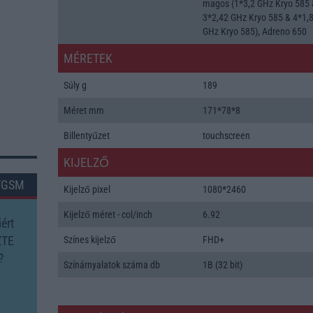
magos (1*3,2 GHz Kryo 585
3*2,42 GHz Kryo 585 & 4*1,
GHz Kryo 585), Adreno 650
MÉRETEK
Súly g
189
Méret mm
171*78*8
Billentyűzet
touchscreen
KIJELZŐ
TGSM
Kijelző pixel
1080*2460
Kijelző méret - col/inch
6.92
ért
ZTE
Színes kijelző
FHD+
?
Színárnyalatok száma db
1B (32 bit)