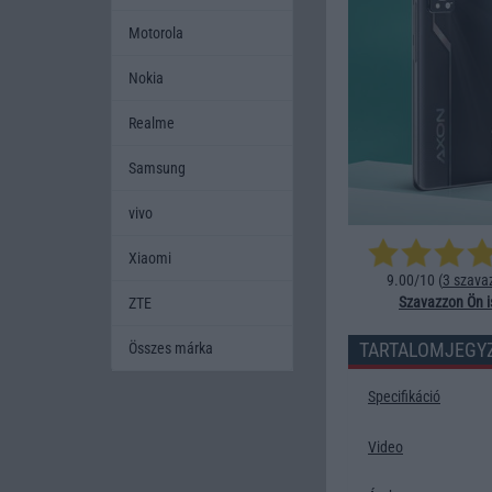
Motorola
Nokia
Realme
Samsung
vivo
Xiaomi
9.00/10 (
3 szava
Szavazzon Ön i
ZTE
TARTALOMJEGY
Összes márka
Specifikáció
Video