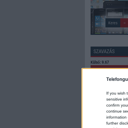
SZAVAZÁS
Külső: 9.67
Tudás: 7.33
Telefongu
Minőség: 10.00
If you wish 
sensitive in
confirm you
Értékelés: 9.00 | Szavazato
continue se
Szavazzon Ön is!
information 
further disc