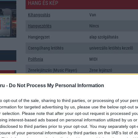
HANG ÉS KÉP
Kihangositás
Van
Hangvezérlés
Nincs
Hangjegyzet
alap szolgáltatás
Csengőhang letöltés
univerzális letöltés kezelõ
Polifonia
MIDI
Zenelejátszás (Music Player)
Zene lejátszó
Rádió
Nincs
ru -
Do Not Process My Personal Information
Kamera
4x
to opt-out of the sale, sharing to third parties, or processing of your per
Max. kamera felbontás (több
64 Mpixel
formation for targeted advertising by us, please use the below opt-out s
kamera esetén)
r selection. Please note that after your opt-out request is processed y
k: 3
eing interest-based ads based on personal information utilized by us or
Video lejátszás
4K UHD lejátszó
disclosed to third parties prior to your opt-out. You may separately opt-
MEMÓRIA ÉS TÁRHELY
losure of your personal information by third parties on the IAB’s list of