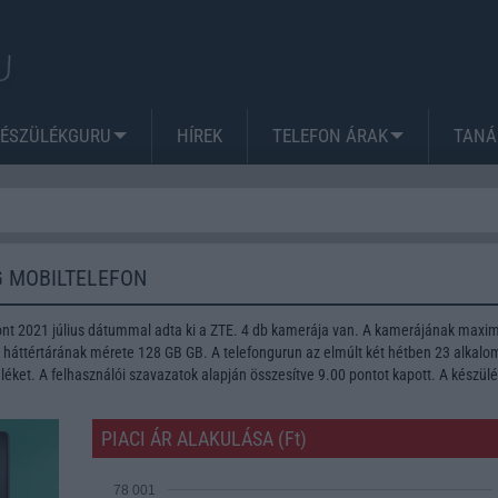
KÉSZÜLÉKGURU
HÍREK
TELEFON ÁRAK
TANÁ
G MOBILTELEFON
ont 2021 július dátummal adta ki a ZTE. 4 db kamerája van. A kamerájának max
A háttértárának mérete 128 GB GB. A telefongurun az elmúlt két hétben 23 alkal
léket. A felhasználói szavazatok alapján összesítve 9.00 pontot kapott. A készül
PIACI ÁR ALAKULÁSA (Ft)
78 001