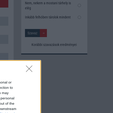
Nem, nekem a mostani tárhely is
elég
Inkább felhőben tárolok mindent
Korábbi szavazások eredményei
sonal or
ection to
ou may
 personal
out of the
 downstream