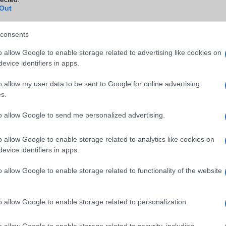
B/T extra
A2DP
Out
Wi-Fi (alap)
g/b
v6 (ax)
consents
Wi-Fi Direct
Van
o allow Google to enable storage related to advertising like cookies on
Wi-Fi extra
Nincs
evice identifiers in apps.
Wi-Fi HotSpot
Van
o allow my user data to be sent to Google for online advertising
s.
Blackberry
Nincs
NFC
Van
to allow Google to send me personalized advertising.
TV/USB kapcsolat
OtG (On-the-Go USB)
o allow Google to enable storage related to analytics like cookies on
evice identifiers in apps.
GPS
aGPS (USA), Glonass (Orosz)
BDS (Kína), Galileo (EU)
o allow Google to enable storage related to functionality of the website
Push to Talk
Nincs
AKKUMULÁTOR
o allow Google to enable storage related to personalization.
Típus
Li-Ion
o allow Google to enable storage related to security, including