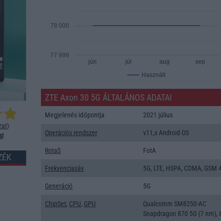
78 000
77 999
jún
júl
aug
sep
Használt
ZTE Axon 30 5G ÁLTALÁNOS ADATAI
Megjelenés időpontja
2021 július
zat
)
Operációs rendszer
v11,x Android OS
s!
RotaS
FotA
ZÉK
Frekvenciasáv
5G, LTE, HSPA, CDMA, GSM 4
Generáció
5G
ChipSet
,
CPU
,
GPU
Qualcomm SM8250-AC
Snapdragon 870 5G (7 nm), 