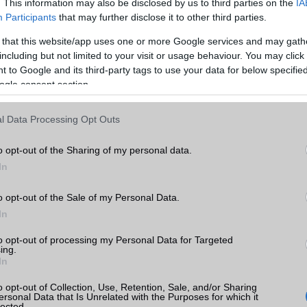
. This information may also be disclosed by us to third parties on the
IA
Telefonkönyv db
dinamikus
Participants
that may further disclose it to other third parties.
Min. memória
6 GB
 that this website/app uses one or more Google services and may gath
including but not limited to your visit or usage behaviour. You may click 
Min. háttértár
128 GB
 to Google and its third-party tags to use your data for below specifi
 5G
ogle consent section.
Memória bővíthetőség
T-Flash/microSD
k
ADATCSERE
l Data Processing Opt Outs
tás
kkal
GPRS
Van
o opt-out of the Sharing of my personal data.
EDGE
Nincs
In
 5G
WAP
5HTML
o opt-out of the Sale of my Personal Data.
In
EMS
/E-mail
push eMail
to opt-out of processing my Personal Data for Targeted
MMS
Nincs
ing.
In
Infraport
Nincs
ok
o opt-out of Collection, Use, Retention, Sale, and/or Sharing
Bluetooth
v5,x
ersonal Data that Is Unrelated with the Purposes for which it
lected.