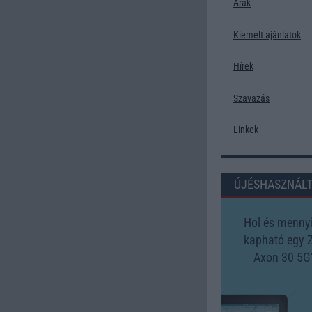
Árak
Kiemelt ajánlatok
Hírek
Szavazás
Linkek
ÚJÉSHASZNÁL
Hol és mennyi
kapható egy 
Axon 30 5G