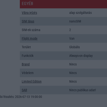
EGYÉB
Vibra jelzés
alap szolgáltatás
SIM típus
nanoSIM
SIM-ek száma
2
Flight mode
Van
Terület
Globális
Funkciók
Always-on display
Brand
Nincs
Védelem
Nincs
Limited Edition
Nincs
SAR
Nincs publikus adat!
i frissítés: 2026-07-13 19:00:00