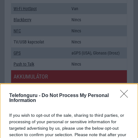
Wi-Fi HotSpot
Van
Blackberry
Nincs
NFC
Nincs
TV/USB kapcsolat
Nincs
GPS
aGPS (USA), Glonass (Orosz)
Push to Talk
Nincs
AKKUMULÁTOR
Típus
Li-Ion
Telefonguru -
Do Not Process My Personal
Készenléti idő h /
Az akkumulátor nem vehetõ ki!
Information
Cserélhetőség
If you wish to opt-out of the sale, sharing to third parties, or
Beszélgetési idő h /
24
processing of your personal or sensitive information for
Gyorstöltés
targeted advertising by us, please use the below opt-out
section to confirm your selection. Please note that after your
ALKALMAZÁSOK ÉS ÉRZÉKELŐK