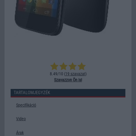
8.49/10 (
19 szavazat
)
Szavazzon Ön is!
TARTALOMJEGYZÉK
Specifikáció
Video
Árak