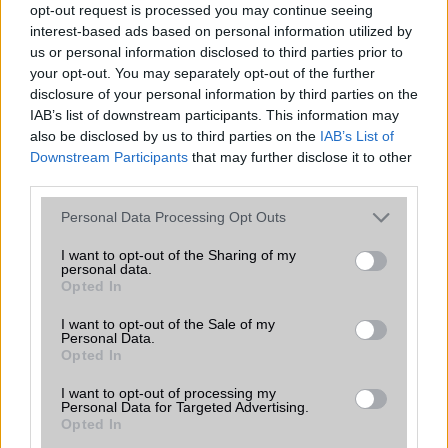
opt-out request is processed you may continue seeing
Java
Nincs
interest-based ads based on personal information utilized by
us or personal information disclosed to third parties prior to
Flash
/
Ujjlenyomat olvasó
Nincs
your opt-out. You may separately opt-out of the further
disclosure of your personal information by third parties on the
SNS integráció
van (alap tudással)
IAB’s list of downstream participants. This information may
also be disclosed by us to third parties on the
IAB’s List of
Organizer
van (alap tudással)
Downstream Participants
that may further disclose it to other
T9 szótár
Van
third parties.
Office alkalmazások
DV = Document viewer (Word,
Please note that this website/app uses one or more Google
Personal Data Processing Opt Outs
Excel, PowerPoint, PDF)
services and may gather and store information including but
not limited to your visit or usage behaviour. You may click to
I want to opt-out of the Sharing of my
Iránytũ
ecompass
personal data.
grant or deny consent to Google and its third-party tags to
Opted In
use your data for below specified purposes in below Google
Extrák
Nincs
consent section.
I want to opt-out of the Sale of my
Personal Data.
EGYÉB
Opted In
Vibra jelzés
Van
I want to opt-out of processing my
Personal Data for Targeted Advertising.
SIM típus
microSIM
Opted In