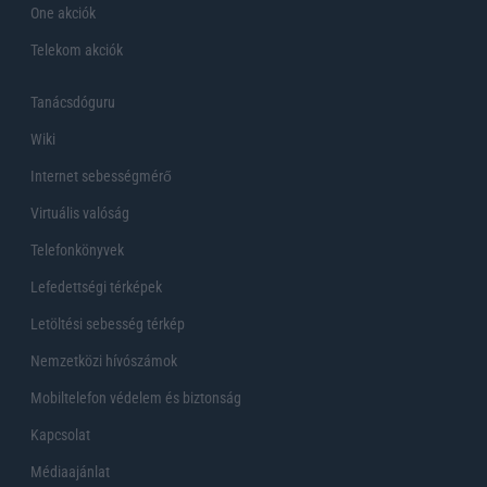
One akciók
Telekom akciók
Tanácsdóguru
Wiki
Internet sebességmérő
Virtuális valóság
Telefonkönyvek
Lefedettségi térképek
Letöltési sebesség térkép
Nemzetközi hívószámok
Mobiltelefon védelem és biztonság
Kapcsolat
Médiaajánlat