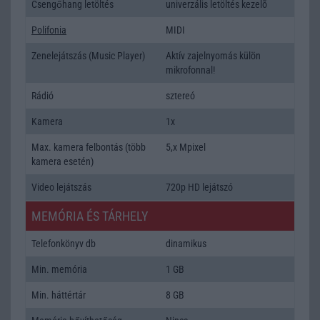
Csengőhang letöltés
univerzális letöltés kezelõ
Polifonia
MIDI
Zenelejátszás (Music Player)
Aktív zajelnyomás külön
mikrofonnal!
Rádió
sztereó
Kamera
1x
Max. kamera felbontás (több
5,x Mpixel
kamera esetén)
Video lejátszás
720p HD lejátszó
MEMÓRIA ÉS TÁRHELY
Telefonkönyv db
dinamikus
Min. memória
1 GB
Min. háttértár
8 GB