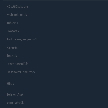
Készülékekguru
Mobiltelefonok
Tabletek
Okosórák
Tartozékok, kiegeszítők
Keresés
Tesztek
Összehasonlítás
Használati útmutatók
Hirek
Telefon Árak
Yettel akciók