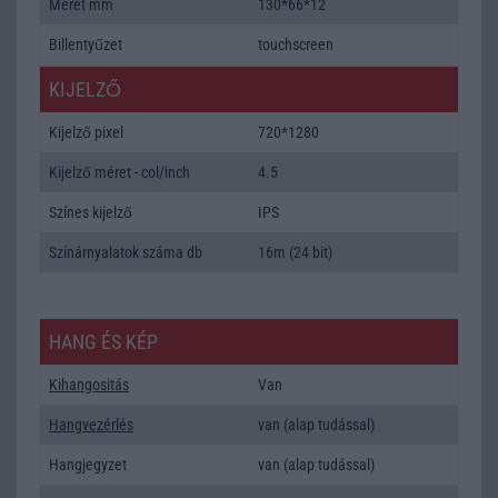
Méret mm
130*66*12
Billentyűzet
touchscreen
KIJELZŐ
Kijelző pixel
720*1280
Kijelző méret - col/inch
4.5
Színes kijelző
IPS
Színárnyalatok száma db
16m (24 bit)
HANG ÉS KÉP
Kihangositás
Van
Hangvezérlés
van (alap tudással)
Hangjegyzet
van (alap tudással)