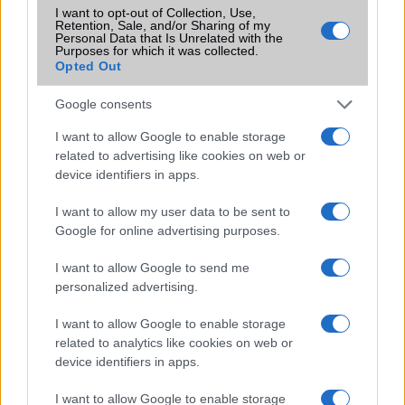
SIM-ek száma
1
I want to opt-out of Collection, Use,
Retention, Sale, and/or Sharing of my
Flight mode
Van
Personal Data that Is Unrelated with the
Purposes for which it was collected.
Opted Out
Terület
Globális
Funkciók
Google Drive (50 GB cloud
Google consents
storage)
I want to allow Google to enable storage
Brand
Nincs
related to advertising like cookies on web or
device identifiers in apps.
Védelem
Nincs
I want to allow my user data to be sent to
Limited Edition
Moto G Grip Shell
Google for online advertising purposes.
SAR
1,17
I want to allow Google to send me
N/A = Nincs adat. Legutóbbi frissítés: 2026-07-13 19:00:00
personalized advertising.
I want to allow Google to enable storage
related to analytics like cookies on web or
device identifiers in apps.
I want to allow Google to enable storage