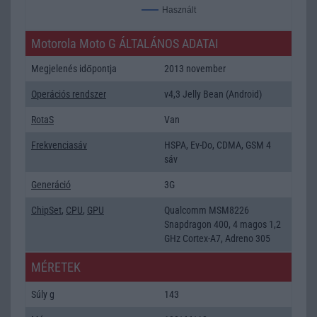
Használt
Motorola Moto G ÁLTALÁNOS ADATAI
Megjelenés időpontja
2013 november
Operációs rendszer
v4,3 Jelly Bean (Android)
RotaS
Van
Frekvenciasáv
HSPA, Ev-Do, CDMA, GSM 4
sáv
Generáció
3G
ChipSet
,
CPU
,
GPU
Qualcomm MSM8226
Snapdragon 400, 4 magos 1,2
GHz Cortex-A7, Adreno 305
MÉRETEK
Súly g
143