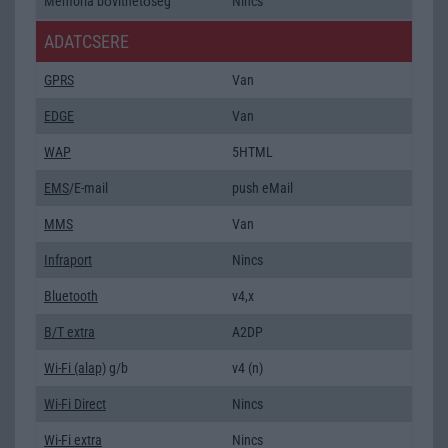
Memória bővíthetőség
Nincs
ADATCSERE
GPRS
Van
EDGE
Van
WAP
5HTML
EMS
/E-mail
push eMail
MMS
Van
Infraport
Nincs
Bluetooth
v4,x
B/T extra
A2DP
Wi-Fi (alap)
g/b
v4 (n)
Wi-Fi Direct
Nincs
Wi-Fi extra
Nincs