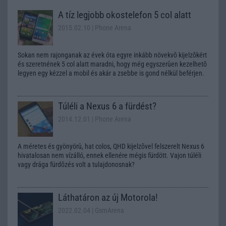
A tíz legjobb okostelefon 5 col alatt
2015.02.10
| Phone Arena
Sokan nem rajonganak az évek óta egyre inkább növekvõ kijelzõkért
és szeretnének 5 col alatt maradni, hogy még egyszerûen kezelhetõ
legyen egy kézzel a mobil és akár a zsebbe is gond nélkül beférjen.
Túléli a Nexus 6 a fürdést?
2014.12.01
| Phone Arena
A méretes és gyönyörû, hat colos, QHD kijelzõvel felszerelt Nexus 6
hivatalosan nem vízálló, ennek ellenére mégis fürdött. Vajon túléli
vagy drága fürdõzés volt a tulajdonosnak?
Láthatáron az új Motorola!
2022.02.04
| GsmArena