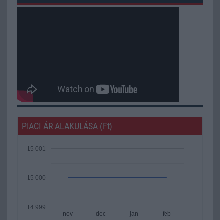
PIACI ÁR ALAKULÁSA (Ft)
15 001
15 000
14 999
nov
dec
jan
feb