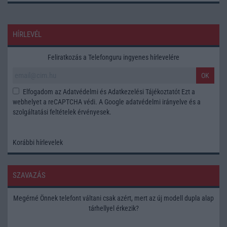
HÍRLEVÉL
Feliratkozás a Telefonguru ingyenes hírlevelére
OK
Elfogadom az
Adatvédelmi és Adatkezelési Tájékoztatót
Ezt a
webhelyet a reCAPTCHA védi. A Google
adatvédelmi irányelve
és a
szolgáltatási feltételek
érvényesek.
Korábbi hírlevelek
SZAVAZÁS
Megérné Önnek telefont váltani csak azért, mert az új modell dupla alap
tárhellyel érkezik?