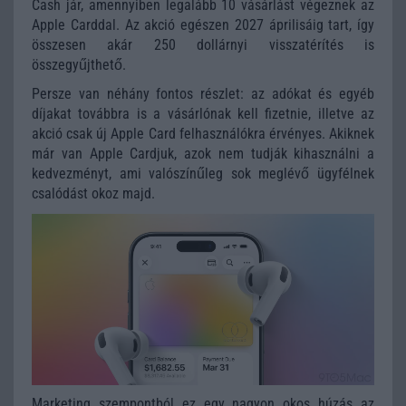
Cash jár, amennyiben legalább 10 vásárlást végeznek az
Apple Carddal. Az akció egészen 2027 áprilisáig tart, így
összesen akár 250 dollárnyi visszatérítés is
összegyűjthető.
Persze van néhány fontos részlet: az adókat és egyéb
díjakat továbbra is a vásárlónak kell fizetnie, illetve az
akció csak új Apple Card felhasználókra érvényes. Akiknek
már van Apple Cardjuk, azok nem tudják kihasználni a
kedvezményt, ami valószínűleg sok meglévő ügyfélnek
csalódást okoz majd.
Marketing szempontból ez egy nagyon okos húzás az