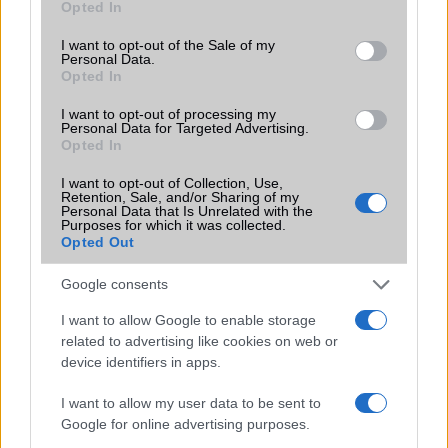
Opted In
use your data for below specified purposes in below Google
consent section.
I want to opt-out of the Sale of my
Personal Data.
Opted In
I want to opt-out of processing my
KAPCSOLÓDÓ HÍREK
Personal Data for Targeted Advertising.
Opted In
AirPods Pro 3: minden, amit az Apple szeptemberi
I want to opt-out of Collection, Use,
bemutatójáról tudni érdemes
Retention, Sale, and/or Sharing of my
Personal Data that Is Unrelated with the
Purposes for which it was collected.
Forradalmi újdonság: az AirPods Pro 3 már élő fordítást
Opted Out
kínál a füledbe
Megérkezett az AirPods Pro 3: jobb hangzás, szívmonitor
Google consents
és hosszabb üzemidő – érdemes váltani?
I want to allow Google to enable storage
AirPods Pro 3: kényelmetlenből kényelmes? Így változott a
related to advertising like cookies on web or
viselési élmény idővel
device identifiers in apps.
Az új AirPods Pro 3 UWB chipje megkönnyíti a fejhallgató
I want to allow my user data to be sent to
megtalálását akár 1,5-szer nagyobb távolságból
Google for online advertising purposes.