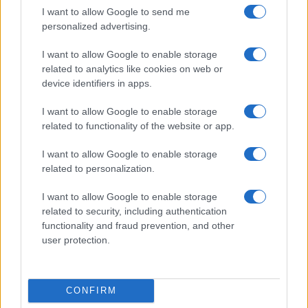
Jelentősen nagyobb akkumulátort kaphat az iPhone 18 Pro
I want to allow Google to send me
Max – új szivárgás érkezett
personalized advertising.
Új AirPods béta frissítést adott ki az Apple – ezek a
I want to allow Google to enable storage
modellek már telepíthetik
related to analytics like cookies on web or
Hatalmas megújulás jöhet az iPad mininél – OLED
device identifiers in apps.
kijelzővel és új funkciókkal érkezhet
I want to allow Google to enable storage
További hírek
related to functionality of the website or app.
I want to allow Google to enable storage
related to personalization.
LEGOLVASOTTABBAK
I want to allow Google to enable storage
related to security, including authentication
Számos népszerű Samsung Galaxy készülék kimarad a One
functionality and fraud prevention, and other
UI 9 frissítésből – itt a lista az érintett modellekről
user protection.
iPhone 18 bemutató dátum - ekkor rántja le a leplet az
Apple az új csúcsmobilokról
CONFIRM
Az Android rejtett automatizmusai: hat funkció, amely