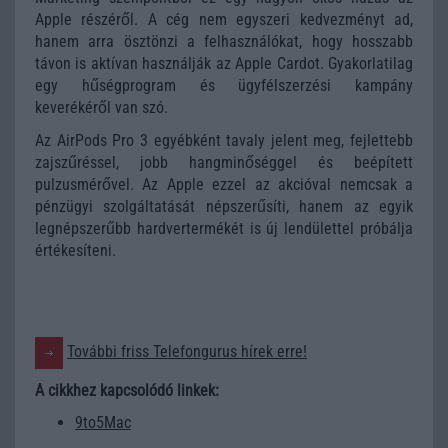
Apple részéről. A cég nem egyszeri kedvezményt ad,
hanem arra ösztönzi a felhasználókat, hogy hosszabb
távon is aktívan használják az Apple Cardot. Gyakorlatilag
egy hűségprogram és ügyfélszerzési kampány
keverékéről van szó.
Az AirPods Pro 3 egyébként tavaly jelent meg, fejlettebb
zajszűréssel, jobb hangminőséggel és beépített
pulzusmérővel. Az Apple ezzel az akcióval nemcsak a
pénzügyi szolgáltatását népszerűsíti, hanem az egyik
legnépszerűbb hardvertermékét is új lendülettel próbálja
értékesíteni.
További friss Telefongurus hírek erre!
A cikkhez kapcsolódó linkek:
9to5Mac