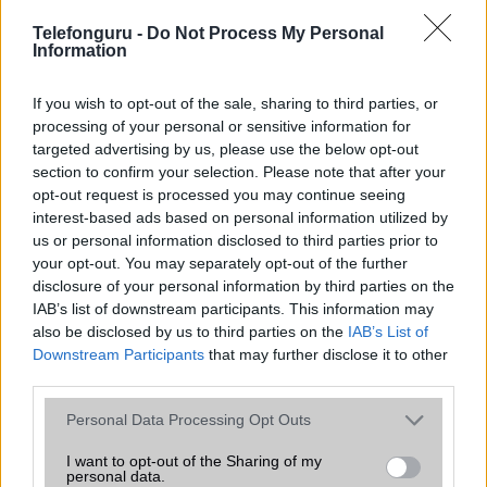
2026.06.29
| Phone Arena
Telefonguru -
Do Not Process My Personal
A szeptemberi eseményen az iPhone 18 Pro modellek
Information
mellett a régóta pletykált hajlítható iPhone Ultra is
bemutatkozhat, miközben az áremelésekről szóló
If you wish to opt-out of the sale, sharing to third parties, or
találgatások továbbra is beárnyékolják a rajtot.
processing of your personal or sensitive information for
Az Android rejtett automatizmusai: hat
targeted advertising by us, please use the below opt-out
funkció, amely észrevétlenül könnyíti
section to confirm your selection. Please note that after your
meg a mindennapokat
opt-out request is processed you may continue seeing
interest-based ads based on personal information utilized by
2026.06.14
| Android Police
us or personal information disclosed to third parties prior to
Sok felhasználó külön alkalmazásokra esküszik, pedig az
your opt-out. You may separately opt-out of the further
Android már évek óta olyan intelligens funkciókat kínál,
disclosure of your personal information by third parties on the
amelyek maguktól dolgoznak a háttérben.
IAB’s list of downstream participants. This information may
also be disclosed by us to third parties on the
IAB’s List of
Ez a rejtett Samsung funkció teljesen
Downstream Participants
that may further disclose it to other
megváltoztatja a mobilhasználatot –
third parties.
sokan mégsem tudnak róla
Please note that this website/app uses one or more Google
2026.07.12
| Android Central
Personal Data Processing Opt Outs
services and may gather and store information including but
Az Edge Panel az egyik leghasznosabb funkció, amely
not limited to your visit or usage behaviour. You may click to
I want to opt-out of the Sharing of my
jelentősen felgyorsítja a mindennapi használatot,
personal data.
miközben a Pixel telefonokból továbbra is hiányzik.
grant or deny consent to Google and its third-party tags to