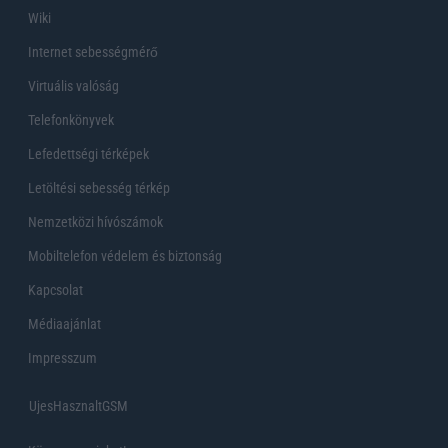
Wiki
Internet sebességmérő
Virtuális valóság
Telefonkönyvek
Lefedettségi térképek
Letöltési sebesség térkép
Nemzetközi hívószámok
Mobiltelefon védelem és biztonság
Kapcsolat
Médiaajánlat
Impresszum
UjesHasznaltGSM