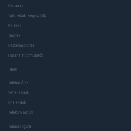
Okosórák
Tartozékok, kiegeszítők
Keresés
Tesztek
Összehasonlítás
Használati útmutatók
Hirek
Telefon Árak
Yettel akciók
One akciók
Telekom akciók
Tanácsdóguru