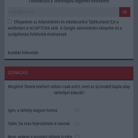
Feliratkozás a Telefonguru ingyenes hírlevelére
OK
Elfogadom az
Adatvédelmi és Adatkezelési Tájékoztatót
Ezt a
webhelyet a reCAPTCHA védi. A Google
adatvédelmi irányelve
és a
szolgáltatási feltételek
érvényesek.
Korábbi hírlevelek
SZAVAZÁS
Megérné Önnek telefont váltani csak azért, mert az új modell dupla alap
tárhellyel érkezik?
Igen, a tárhely nagyon fontos
Talán, ha más fejlesztések is vannak
Nem, nekem a mostani tárhely is elég