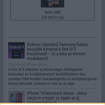
Nelly GSM
245.000 Ft (új)
Számos népszerű Samsung Galaxy
készülék kimarad a One UI 9
frissítésből – itt a lista az érintett
modellekről
2026.06.30
| Phone Arena
A One UI 9 érkezése új mesterséges intelligencia-
funkciókat és továbbfejlesztett kezelőfelületet hoz,
azonban több korábbi csúcskategóriás és középkategóriás
Galaxy készülék számára ez lesz az út vége.
iPhone 18 bemutató dátum - ekkor
rántja le a leplet az Apple az új
csúcsmobilokról