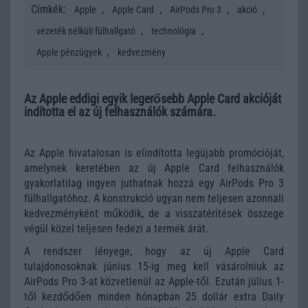
Címkék:
,
,
,
,
Apple
Apple Card
AirPods Pro 3
akció
,
,
vezeték nélküli fülhallgató
technológia
,
Apple pénzügyek
kedvezmény
Az Apple eddigi egyik legerősebb Apple Card akcióját
indította el az új felhasználók számára.
Az Apple hivatalosan is elindította legújabb promócióját,
amelynek keretében az új Apple Card felhasználók
gyakorlatilag ingyen juthatnak hozzá egy AirPods Pro 3
fülhallgatóhoz. A konstrukció ugyan nem teljesen azonnali
kedvezményként működik, de a visszatérítések összege
végül közel teljesen fedezi a termék árát.
A rendszer lényege, hogy az új Apple Card
tulajdonosoknak június 15-ig meg kell vásárolniuk az
AirPods Pro 3-at közvetlenül az Apple-től. Ezután július 1-
től kezdődően minden hónapban 25 dollár extra Daily