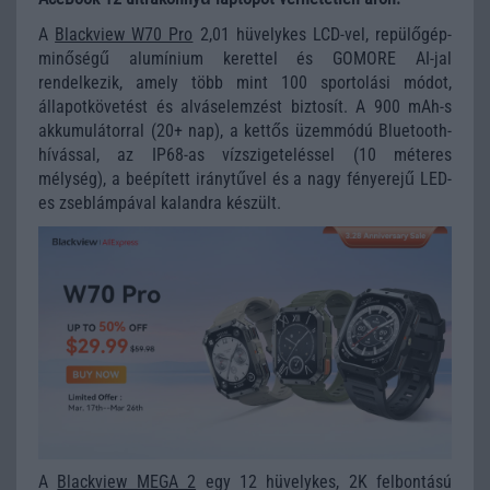
A
Blackview W70 Pro
2,01 hüvelykes LCD-vel, repülőgép-
minőségű alumínium kerettel és GOMORE AI-jal
rendelkezik, amely több mint 100 sportolási módot,
állapotkövetést és alváselemzést biztosít. A 900 mAh-s
akkumulátorral (20+ nap), a kettős üzemmódú Bluetooth-
hívással, az IP68-as vízszigeteléssel (10 méteres
mélység), a beépített iránytűvel és a nagy fényerejű LED-
es zseblámpával kalandra készült.
A
Blackview MEGA 2
egy 12 hüvelykes, 2K felbontású