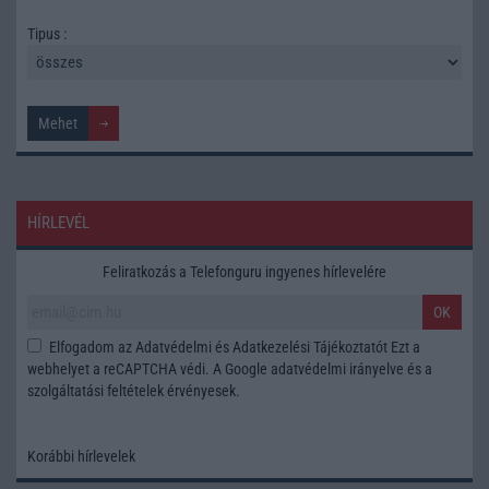
Tipus :
HÍRLEVÉL
Feliratkozás a Telefonguru ingyenes hírlevelére
OK
Elfogadom az
Adatvédelmi és Adatkezelési Tájékoztatót
Ezt a
webhelyet a reCAPTCHA védi. A Google
adatvédelmi irányelve
és a
szolgáltatási feltételek
érvényesek.
Korábbi hírlevelek