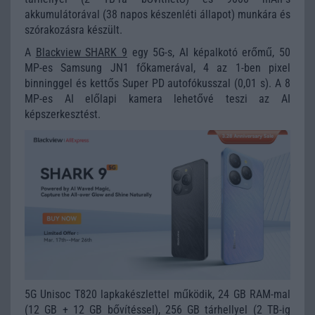
akkumulátorával (38 napos készenléti állapot) munkára és
szórakozásra készült.
A
Blackview SHARK 9
egy 5G-s, AI képalkotó erőmű, 50
MP-es Samsung JN1 főkamerával, 4 az 1-ben pixel
binninggel és kettős Super PD autofókusszal (0,01 s). A 8
MP-es AI előlapi kamera lehetővé teszi az AI
képszerkesztést.
5G Unisoc T820 lapkakészlettel működik, 24 GB RAM-mal
(12 GB + 12 GB bővítéssel), 256 GB tárhellyel (2 TB-ig