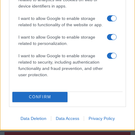
device identifiers in apps.
Az Android rejtett automatizmusai: hat
funkció, amely észrevétlenül könnyíti
meg a mindennapokat
I want to allow Google to enable storage
related to functionality of the website or app.
2026.06.14
| Android Police
Sok felhasználó külön alkalmazásokra esküszik, pedig az
I want to allow Google to enable storage
Android már évek óta olyan intelligens funkciókat kínál,
related to personalization.
amelyek maguktól dolgoznak a háttérben.
I want to allow Google to enable storage
Ez a rejtett Samsung funkció teljesen
related to security, including authentication
megváltoztatja a mobilhasználatot –
functionality and fraud prevention, and other
sokan mégsem tudnak róla
user protection.
2026.07.12
| Android Central
Az Edge Panel az egyik leghasznosabb funkció, amely
jelentősen felgyorsítja a mindennapi használatot,
CONFIRM
miközben a Pixel telefonokból továbbra is hiányzik.
Data Deletion
Data Access
Privacy Policy