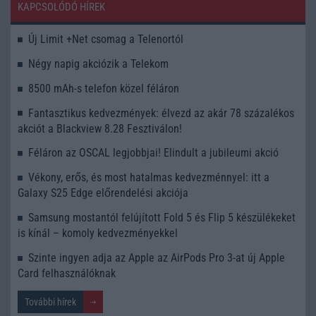
KAPCSOLÓDÓ HÍREK
Új Limit +Net csomag a Telenortól
Négy napig akciózik a Telekom
8500 mAh-s telefon közel féláron
Fantasztikus kedvezmények: élvezd az akár 78 százalékos
akciót a Blackview 8.28 Fesztiválon!
Féláron az OSCAL legjobbjai! Elindult a jubileumi akció
Vékony, erős, és most hatalmas kedvezménnyel: itt a
Galaxy S25 Edge előrendelési akciója
Samsung mostantól felújított Fold 5 és Flip 5 készülékeket
is kínál – komoly kedvezményekkel
Szinte ingyen adja az Apple az AirPods Pro 3-at új Apple
Card felhasználóknak
További hírek