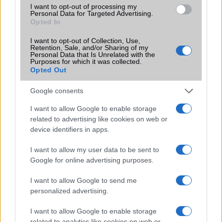
I want to opt-out of processing my
Personal Data for Targeted Advertising.
Opted In
Számos népszerű Samsung Galaxy
I want to opt-out of Collection, Use,
készülék kimarad a One UI 9
Retention, Sale, and/or Sharing of my
Personal Data that Is Unrelated with the
frissítésből – itt a lista az érintett
Purposes for which it was collected.
modellekről
Opted Out
2026.06.30
| Phone Arena
A One UI 9 érkezése új mesterséges intelligencia-
Google consents
funkciókat és továbbfejlesztett kezelőfelületet hoz,
I want to allow Google to enable storage
azonban több korábbi csúcskategóriás és középkategóriás
related to advertising like cookies on web or
Galaxy készülék számára ez lesz az út vége.
device identifiers in apps.
iPhone 18 bemutató dátum - ekkor
rántja le a leplet az Apple az új
I want to allow my user data to be sent to
csúcsmobilokról
Google for online advertising purposes.
2026.06.29
| Phone Arena
I want to allow Google to send me
A szeptemberi eseményen az iPhone 18 Pro modellek
personalized advertising.
mellett a régóta pletykált hajlítható iPhone Ultra is
bemutatkozhat, miközben az áremelésekről szóló
I want to allow Google to enable storage
találgatások továbbra is beárnyékolják a rajtot.
related to analytics like cookies on web or