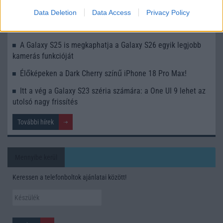
mobilhasználatot – sokan mégsem tudnak róla
Data Deletion
Data Access
Privacy Policy
Nem biztos, hogy érdemes kivárni az iPhone 18 Prot
A Galaxy S25 is megkaphatja a Galaxy S26 egyik legjobb
kamerás funkcióját
Élőképeken a Dark Cherry színű iPhone 18 Pro Max!
Itt a vég a Galaxy S23 széria számára: a One UI 9 lehet az
utolsó nagy frissítés
További hírek
Mennyibe kerül
Keressen a telefonboltok ajánlatai között!