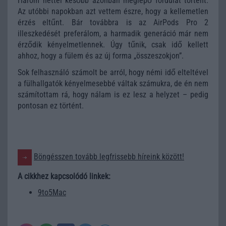
Három héttel később azonban meglepő fordulat történt.
Az utóbbi napokban azt vettem észre, hogy a kellemetlen
érzés eltűnt. Bár továbbra is az AirPods Pro 2
illeszkedését preferálom, a harmadik generáció már nem
érződik kényelmetlennek. Úgy tűnik, csak idő kellett
ahhoz, hogy a fülem és az új forma „összeszokjon”.
Sok felhasználó számolt be arról, hogy némi idő elteltével
a fülhallgatók kényelmesebbé váltak számukra, de én nem
számítottam rá, hogy nálam is ez lesz a helyzet – pedig
pontosan ez történt.
Böngésszen tovább legfrissebb híreink között!
A cikkhez kapcsolódó linkek:
9to5Mac