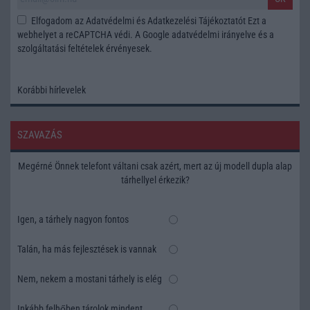
Elfogadom az
Adatvédelmi és Adatkezelési Tájékoztatót
Ezt a
webhelyet a reCAPTCHA védi. A Google
adatvédelmi irányelve
és a
szolgáltatási feltételek
érvényesek.
Korábbi hírlevelek
SZAVAZÁS
Megérné Önnek telefont váltani csak azért, mert az új modell dupla alap
tárhellyel érkezik?
Igen, a tárhely nagyon fontos
Talán, ha más fejlesztések is vannak
Nem, nekem a mostani tárhely is elég
Inkább felhőben tárolok mindent