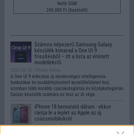
Nelly GSM
245.000 Ft (használt)
Számos népszerű Samsung Galaxy
készülék kimarad a One UI 9
frissítésből – itt a lista az érintett
modellekről
2026.06.30
| Phone Arena
A One UI 9 érkezése új mesterséges intelligencia-
funkciókat és továbbfejlesztett kezelőfelületet hoz,
azonban több korábbi csúcskategóriás és középkategóriás
Galaxy készülék számára ez lesz az út vége.
iPhone 18 bemutató dátum - ekkor
rántja le a leplet az Apple az új
csúcsmobilokról
2026.06.29
| Phone Arena
A szeptemberi eseményen az iPhone 18 Pro modellek