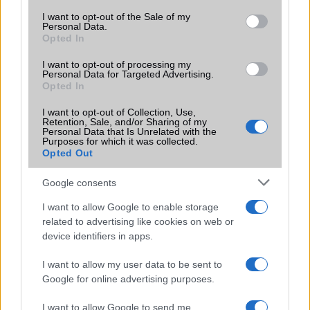
consent section.
I want to opt-out of the Sale of my
Personal Data.
Opted In
KAPCSOLÓDÓ HÍREK
I want to opt-out of processing my
Personal Data for Targeted Advertising.
Opted In
Új MagSafe akkumulátor érkezik az iPhone Air-hez –
hosszabb üzemidő, kompakt dizájn
I want to opt-out of Collection, Use,
Retention, Sale, and/or Sharing of my
Megérkezett az AirPods Pro 3: jobb hangzás, szívmonitor
Personal Data that Is Unrelated with the
Purposes for which it was collected.
és hosszabb üzemidő – érdemes váltani?
Opted Out
AirPods Pro 3: A hangzás csúcsa, de a kényelem
kompromisszum
Google consents
Az új AirPods Pro 3 UWB chipje megkönnyíti a fejhallgató
I want to allow Google to enable storage
megtalálását akár 1,5-szer nagyobb távolságból
related to advertising like cookies on web or
device identifiers in apps.
Szinte ingyen adja az Apple az AirPods Pro 3-at új Apple
Card felhasználóknak
I want to allow my user data to be sent to
Google for online advertising purposes.
Jelentősen nagyobb akkumulátort kaphat az iPhone 18 Pro
Max – új szivárgás érkezett
I want to allow Google to send me