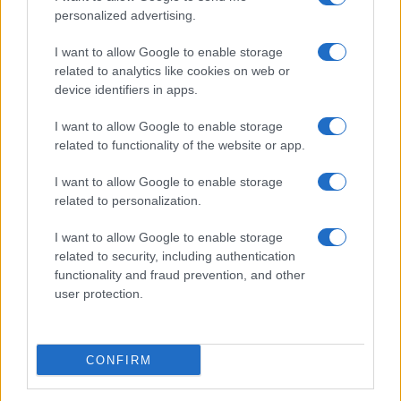
personalized advertising.
Új AirPods béta frissítést adott ki az Apple – ezek a
modellek már telepíthetik
I want to allow Google to enable storage
Hatalmas megújulás jöhet az iPad mininél – OLED
related to analytics like cookies on web or
kijelzővel és új funkciókkal érkezhet
device identifiers in apps.
További hírek
I want to allow Google to enable storage
related to functionality of the website or app.
I want to allow Google to enable storage
related to personalization.
LEGOLVASOTTABBAK
I want to allow Google to enable storage
Számos népszerű Samsung Galaxy készülék kimarad a One
related to security, including authentication
UI 9 frissítésből – itt a lista az érintett modellekről
functionality and fraud prevention, and other
user protection.
iPhone 18 bemutató dátum - ekkor rántja le a leplet az
Apple az új csúcsmobilokról
Az Android rejtett automatizmusai: hat funkció, amely
CONFIRM
észrevétlenül könnyíti meg a mindennapokat
Ez a rejtett Samsung funkció teljesen megváltoztatja a