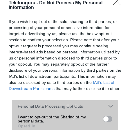
Telefonguru -
Do Not Process My Personal
mellett a régóta pletykált hajlítható iPhone Ultra is
Information
bemutatkozhat, miközben az áremelésekről szóló
találgatások továbbra is beárnyékolják a rajtot.
If you wish to opt-out of the sale, sharing to third parties, or
Az Android rejtett automatizmusai: hat
processing of your personal or sensitive information for
funkció, amely észrevétlenül könnyíti
targeted advertising by us, please use the below opt-out
meg a mindennapokat
section to confirm your selection. Please note that after your
opt-out request is processed you may continue seeing
2026.06.14
| Android Police
interest-based ads based on personal information utilized by
Sok felhasználó külön alkalmazásokra esküszik, pedig az
us or personal information disclosed to third parties prior to
Android már évek óta olyan intelligens funkciókat kínál,
your opt-out. You may separately opt-out of the further
amelyek maguktól dolgoznak a háttérben.
disclosure of your personal information by third parties on the
IAB’s list of downstream participants. This information may
Ez a rejtett Samsung funkció teljesen
also be disclosed by us to third parties on the
IAB’s List of
megváltoztatja a mobilhasználatot –
Downstream Participants
that may further disclose it to other
sokan mégsem tudnak róla
third parties.
2026.07.12
| Android Central
Please note that this website/app uses one or more Google
Az Edge Panel az egyik leghasznosabb funkció, amely
Personal Data Processing Opt Outs
services and may gather and store information including but
jelentősen felgyorsítja a mindennapi használatot,
not limited to your visit or usage behaviour. You may click to
miközben a Pixel telefonokból továbbra is hiányzik.
I want to opt-out of the Sharing of my
personal data.
grant or deny consent to Google and its third-party tags to
Opted In
use your data for below specified purposes in below Google