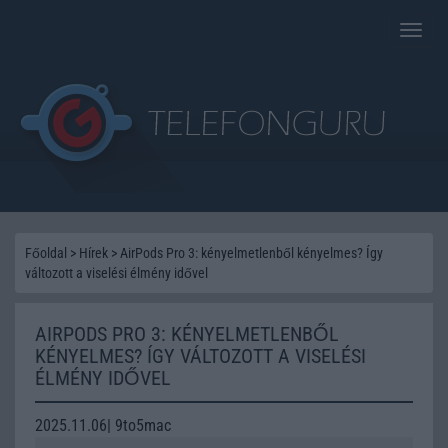
Toggle
naviga
Főoldal
>
Hírek
>
AirPods Pro 3: kényelmetlenből kényelmes? Így
változott a viselési élmény idővel
AIRPODS PRO 3: KÉNYELMETLENBŐL
KÉNYELMES? ÍGY VÁLTOZOTT A VISELÉSI
ÉLMÉNY IDŐVEL
2025.11.06| 9to5mac