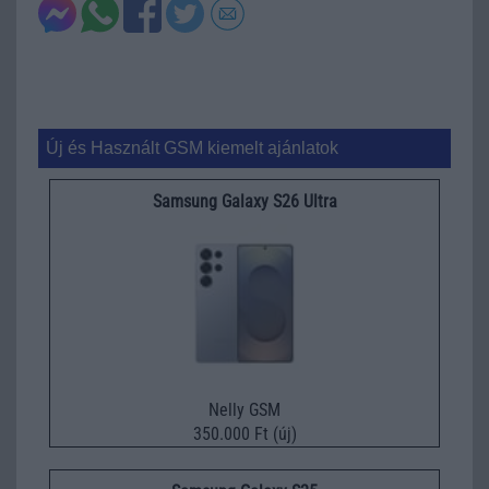
Új és Használt GSM kiemelt ajánlatok
Samsung Galaxy S26 Ultra
Nelly GSM
350.000 Ft (új)