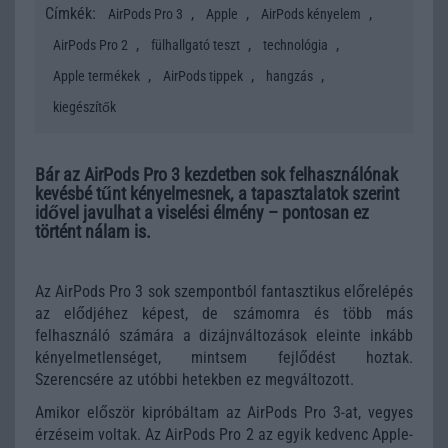
Címkék:
,
,
,
AirPods Pro 3
Apple
AirPods kényelem
,
,
,
AirPods Pro 2
fülhallgató teszt
technológia
,
,
,
Apple termékek
AirPods tippek
hangzás
kiegészítők
Bár az AirPods Pro 3 kezdetben sok felhasználónak
kevésbé tűnt kényelmesnek, a tapasztalatok szerint
idővel javulhat a viselési élmény – pontosan ez
történt nálam is.
Az AirPods Pro 3 sok szempontból fantasztikus előrelépés
az elődjéhez képest, de számomra és több más
felhasználó számára a dizájnváltozások eleinte inkább
kényelmetlenséget, mintsem fejlődést hoztak.
Szerencsére az utóbbi hetekben ez megváltozott.
Amikor először kipróbáltam az AirPods Pro 3-at, vegyes
érzéseim voltak. Az AirPods Pro 2 az egyik kedvenc Apple-