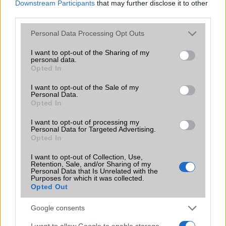
Downstream Participants
that may further disclose it to other
Iránytũ
ecompass
third parties.
Extrák
Dolby mobile
Please note that this website/app uses one or more Google
Personal Data Processing Opt Outs
services and may gather and store information including but
EGYÉB
not limited to your visit or usage behaviour. You may click to
I want to opt-out of the Sharing of my
personal data.
grant or deny consent to Google and its third-party tags to
Opted In
Vibra jelzés
alap szolgáltatás
use your data for below specified purposes in below Google
consent section.
I want to opt-out of the Sale of my
SIM típus
nanoSIM
Personal Data.
Opted In
SIM-ek száma
2
I want to opt-out of processing my
Flight mode
Van
Personal Data for Targeted Advertising.
Opted In
Terület
Globális
I want to opt-out of Collection, Use,
Funkciók
DCI-P3
Retention, Sale, and/or Sharing of my
Personal Data that Is Unrelated with the
Purposes for which it was collected.
Brand
Nincs
Opted Out
Védelem
Nincs
Google consents
Limited Edition
Nincs
I want to allow Google to enable storage