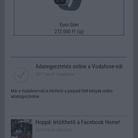
Euro Gsm
272.000 Ft (új)
Adategyeztetés online a Vodafone-nál
2017.06.07
| Vodafone
Már a Vodafone-nál is elérhető a prepaid SIM kártyák online
adategyeztetése
Hoppá: letölthető a Facebook Home!
2013.04.08
| MoDaCo