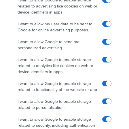
SAR
1,20
related to advertising like cookies on web or
device identifiers in apps.
N/A = Nincs adat. Legutóbbi frissítés: 2026-07-13 19:00:00
I want to allow my user data to be sent to
Google for online advertising purposes.
I want to allow Google to send me
personalized advertising.
Új és Használt GSM kiemelt ajánlatok
I want to allow Google to enable storage
related to analytics like cookies on web or
device identifiers in apps.
Apple iPhone 16
I want to allow Google to enable storage
related to functionality of the website or app.
I want to allow Google to enable storage
related to personalization.
I want to allow Google to enable storage
related to security, including authentication
Euro Gsm