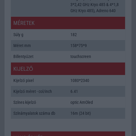
3*2,42 GHz Kryo 485 & 4*1,8
GHz Kryo 485), Adreno 640
MÉRETEK
Súly g
182
Méret mm
158*75*9
Billentyűzet
touchscreen
KIJELZŐ
Kijelző pixel
1080*2340
Kijelző méret - col/inch
6.41
Színes kijelző
optic AmOled
Színárnyalatok száma db
16m (24 bit)