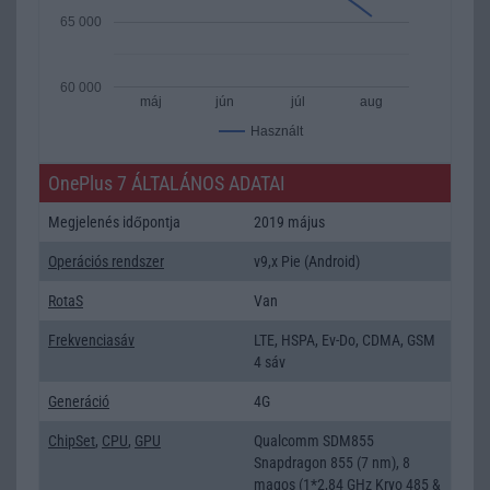
65 000
60 000
máj
jún
júl
aug
Használt
OnePlus 7 ÁLTALÁNOS ADATAI
Megjelenés időpontja
2019 május
Operációs rendszer
v9,x Pie (Android)
RotaS
Van
Frekvenciasáv
LTE, HSPA, Ev-Do, CDMA, GSM
4 sáv
Generáció
4G
ChipSet
,
CPU
,
GPU
Qualcomm SDM855
Snapdragon 855 (7 nm), 8
magos (1*2,84 GHz Kryo 485 &