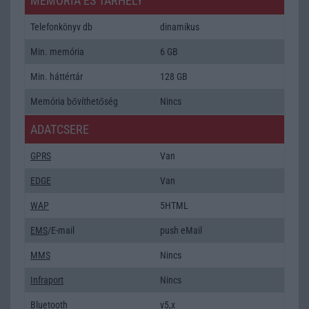
MEMÓRIA ÉS TÁRHELY
Telefonkönyv db
dinamikus
Min. memória
6 GB
Min. háttértár
128 GB
Memória bővíthetőség
Nincs
ADATCSERE
GPRS
Van
EDGE
Van
WAP
5HTML
EMS
/E-mail
push eMail
MMS
Nincs
Infraport
Nincs
Bluetooth
v5,x