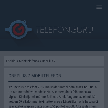
Toggle
naviga
Főoldal
>
Mobiltelefonok
>
OnePlus 7
ONEPLUS 7 MOBILTELEFON
Az OnePlus 7 telefont 2019 május dátummal adta ki az OnePlus. 6
GB MB memóriával rendelkezik. A kamerájának felbontása 48
Mpixel. Kijelzőjének mérete 6.41 col. A telefongurun az elmúlt két
hétben 69 alkalommal tekintették meg a készüléket. A felhasználói
szavazatok alapján összesítve 6.56 pontot kapott. A készülék nem