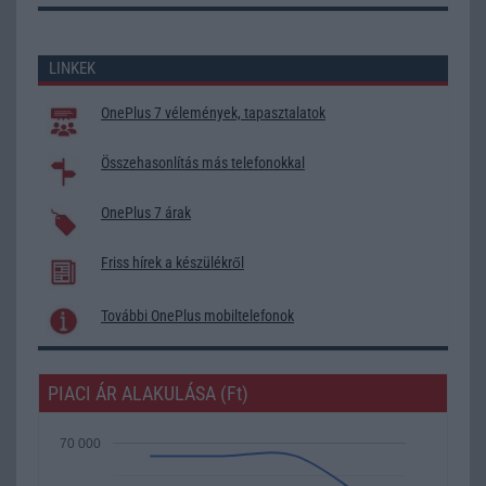
LINKEK
OnePlus 7 vélemények, tapasztalatok
Összehasonlítás más telefonokkal
OnePlus 7 árak
Friss hírek a készülékről
További OnePlus mobiltelefonok
PIACI ÁR ALAKULÁSA (Ft)
70 000