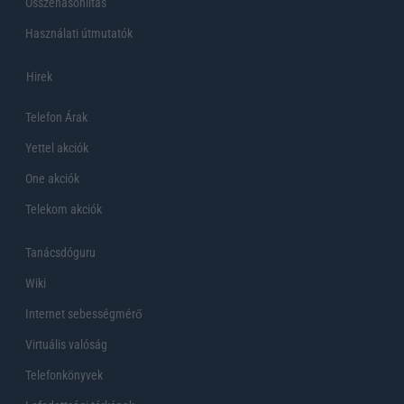
Összehasonlítás
Használati útmutatók
Hirek
Telefon Árak
Yettel akciók
One akciók
Telekom akciók
Tanácsdóguru
Wiki
Internet sebességmérő
Virtuális valóság
Telefonkönyvek