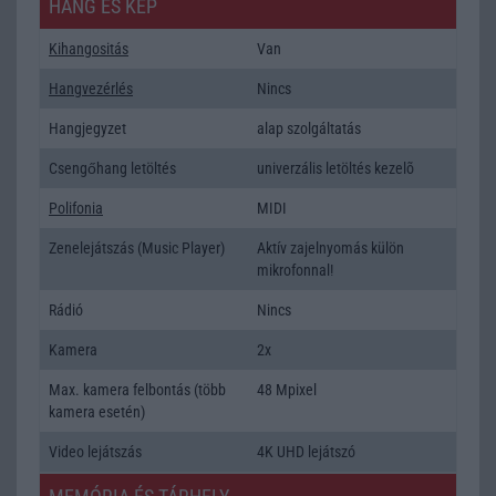
HANG ÉS KÉP
Kihangositás
Van
Hangvezérlés
Nincs
Hangjegyzet
alap szolgáltatás
Csengőhang letöltés
univerzális letöltés kezelõ
Polifonia
MIDI
Zenelejátszás (Music Player)
Aktív zajelnyomás külön
mikrofonnal!
Rádió
Nincs
Kamera
2x
Max. kamera felbontás (több
48 Mpixel
kamera esetén)
Video lejátszás
4K UHD lejátszó