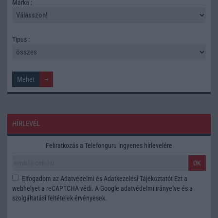
Márka :
Tipus :
HÍRLEVÉL
Feliratkozás a Telefonguru ingyenes hírlevelére
OK
Elfogadom az
Adatvédelmi és Adatkezelési Tájékoztatót
Ezt a
webhelyet a reCAPTCHA védi. A Google
adatvédelmi irányelve
és a
szolgáltatási feltételek
érvényesek.