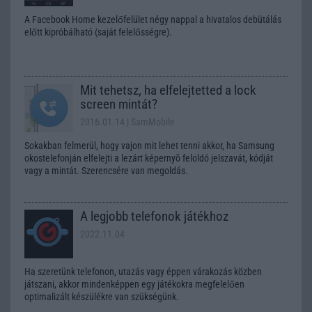
A Facebook Home kezelőfelület négy nappal a hivatalos debütálás
előtt kipróbálható (saját felelősségre).
Mit tehetsz, ha elfelejtetted a lock
screen mintát?
2016.01.14
| SamMobile
Sokakban felmerül, hogy vajon mit lehet tenni akkor, ha Samsung
okostelefonján elfelejti a lezárt képernyõ feloldó jelszavát, kódját
vagy a mintát. Szerencsére van megoldás.
A legjobb telefonok játékhoz
2022.11.04
Ha szeretünk telefonon, utazás vagy éppen várakozás közben
játszani, akkor mindenképpen egy játékokra megfelelően
optimalizált készülékre van szükségünk.