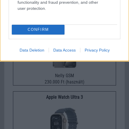
functionality and fraud prevention, and other
247.000 Ft (új)
user protection.
Apple iPhone 15 Pro Max
CONFIRM
Data Deletion
Data Access
Privacy Policy
Nelly GSM
230.000 Ft (használt)
Apple Watch Ultra 3