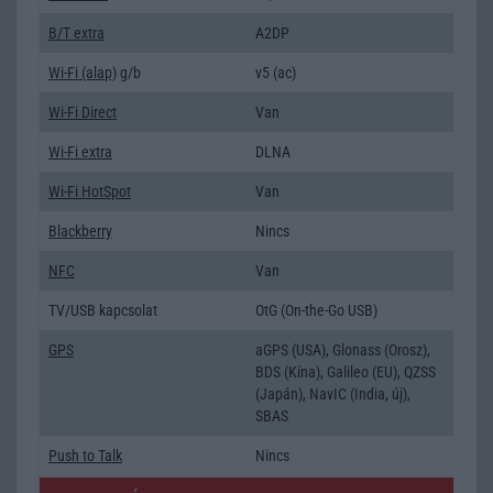
B/T extra
A2DP
Wi-Fi (alap)
g/b
v5 (ac)
Wi-Fi Direct
Van
Wi-Fi extra
DLNA
Wi-Fi HotSpot
Van
Blackberry
Nincs
NFC
Van
TV/USB kapcsolat
OtG (On-the-Go USB)
GPS
aGPS (USA), Glonass (Orosz),
BDS (Kína), Galileo (EU), QZSS
(Japán), NavIC (India, új),
SBAS
Push to Talk
Nincs