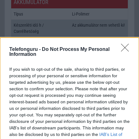
AKKUMULÁTOR
Típus
Li-Polimer
Készenléti idő h /
Az akkumulátor nem vehetõ ki!
Cserélhetőség
Beszélgetési idő h /
Gyorstöltésre alkalmas
Gyorstöltés
Telefonguru -
Do Not Process My Personal
Information
ALKALMAZÁSOK ÉS ÉRZÉKELŐK
If you wish to opt-out of the sale, sharing to third parties, or
Java
Nincs
processing of your personal or sensitive information for
targeted advertising by us, please use the below opt-out
Flash
/
Ujjlenyomat olvasó
Fingerprint sensor
section to confirm your selection. Please note that after your
opt-out request is processed you may continue seeing
SNS integráció
alap szolgáltatás
interest-based ads based on personal information utilized by
Organizer
alap szolgáltatás
us or personal information disclosed to third parties prior to
your opt-out. You may separately opt-out of the further
T9 szótár
alkalmazás független szótár
disclosure of your personal information by third parties on the
IAB’s list of downstream participants. This information may
Office alkalmazások
DV = Document viewer (Word,
also be disclosed by us to third parties on the
IAB’s List of
Excel, PowerPoint, PDF)