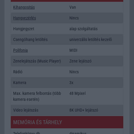
Kihangositás
Van
Hangvezérlés
Nincs
Hangjegyzet
alap szolgáltatás
Csengőhang letöltés
univerzális letöltés kezelõ
Polifonia
MIDI
Zenelejátszás (Music Player)
Zene lejátszó
Rádió
Nincs
Kamera
3x
Max. kamera felbontás (több
48 Mpixel
kamera esetén)
Video lejátszás
8K UHD+ lejátszó
MEMÓRIA ÉS TÁRHELY
Telefonkönyv db
dinamikus