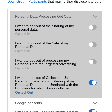
EGYÉB
Downstream Participants
that may further disclose it to other
third parties.
Vibra jelzés
alap szolgáltatás
Please note that this website/app uses one or more Google
Personal Data Processing Opt Outs
SIM típus
nanoSIM
services and may gather and store information including but
not limited to your visit or usage behaviour. You may click to
I want to opt-out of the Sharing of my
SIM-ek száma
2
personal data.
grant or deny consent to Google and its third-party tags to
Opted In
use your data for below specified purposes in below Google
Flight mode
Van
consent section.
I want to opt-out of the Sale of my
Terület
Globális
Personal Data.
Opted In
Funkciók
120Hz, HDR10+, 500 nits
(normál), 800 nits (HBM), 1300
I want to opt-out of processing my
Personal Data for Targeted Advertising.
nits (csúcs)
Opted In
Brand
Pro - emelt szintû és
I want to opt-out of Collection, Use,
felszereltségû változat!
Retention, Sale, and/or Sharing of my
Personal Data that Is Unrelated with the
Védelem
IP68
Purposes for which it was collected.
Opted Out
Limited Edition
Nincs
Google consents
SAR
1,50
I want to allow Google to enable storage