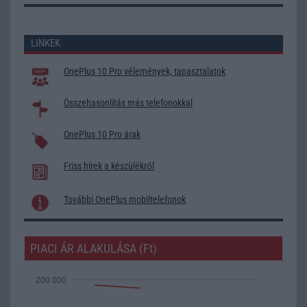
LINKEK
OnePlus 10 Pro vélemények, tapasztalatok
Összehasonlítás más telefonokkal
OnePlus 10 Pro árak
Friss hírek a készülékről
További OnePlus mobiltelefonok
PIACI ÁR ALAKULÁSA (Ft)
200 000