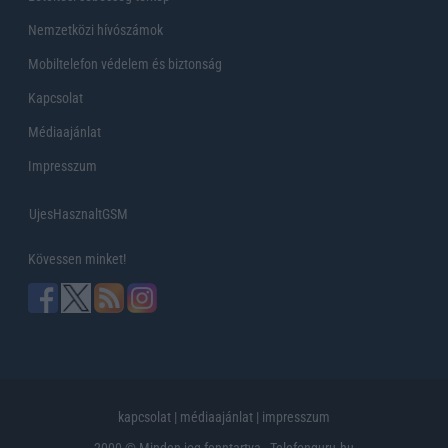
Nemzetközi hívószámok
Mobiltelefon védelem és biztonság
Kapcsolat
Médiaajánlat
Impresszum
UjesHasznaltGSM
Kövessen minket!
kapcsolat
|
médiaajánlat
|
impresszum
2000 © Minden jog fenntartva - Telefonguru.hu