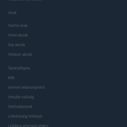
Hirek
Telefon Árak
Yettel akciók
One akciók
Telekom akciók
Tanácsdóguru
Wiki
Internet sebességmérő
Virtuális valóság
Telefonkönyvek
Lefedettségi térképek
Letöltési sebesség térkép