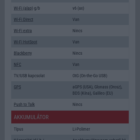
Wi-Fi (alap)
g/b
v6 (ax)
Wi-Fi Direct
Van
Wi-Fi extra
Nincs
Wi-Fi HotSpot
Van
Blackberry
Nincs
NFC
Van
TV/USB kapcsolat
OtG (On-the-Go USB)
GPS
aGPS (USA), Glonass (Orosz),
BDS (Kína), Galileo (EU)
Push to Talk
Nincs
AKKUMULÁTOR
Típus
Li-Polimer