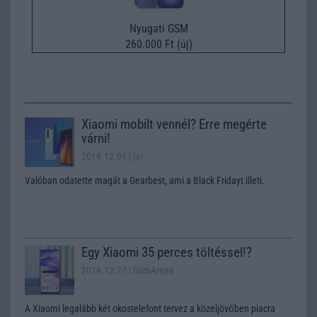
Nyugati GSM
260.000 Ft (új)
Xiaomi mobilt vennél? Erre megérte
várni!
2019.12.01
| (x)
Valóban odatette magát a Gearbest, ami a Black Fridayt illeti.
Egy Xiaomi 35 perces töltéssel!?
2019.12.27
| GsmArena
A Xiaomi legalább két okostelefont tervez a közeljövőben piacra