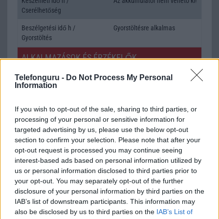
Készenléti idő h /
Az akkumulátor nem vehetõ ki!
Cserélhetőség
Beszélgetési idő h /
Gyorstöltésre alkalmas
Gyorstöltés
ALKALMAZÁSOK ÉS ÉRZÉKELŐK
Java
Nincs
Telefonguru -
Do Not Process My Personal
Information
Flash
/
Ujjlenyomat olvasó
Fingerprint sensor
If you wish to opt-out of the sale, sharing to third parties, or
SNS integráció
alap szolgáltatás
processing of your personal or sensitive information for
Organizer
alap szolgáltatás
targeted advertising by us, please use the below opt-out
section to confirm your selection. Please note that after your
T9 szótár
alkalmazás független szótár
opt-out request is processed you may continue seeing
interest-based ads based on personal information utilized by
Office alkalmazások
alap szolgáltatás
us or personal information disclosed to third parties prior to
your opt-out. You may separately opt-out of the further
Iránytũ
ecompass
disclosure of your personal information by third parties on the
Extrák
Nincs
IAB’s list of downstream participants. This information may
also be disclosed by us to third parties on the
IAB’s List of