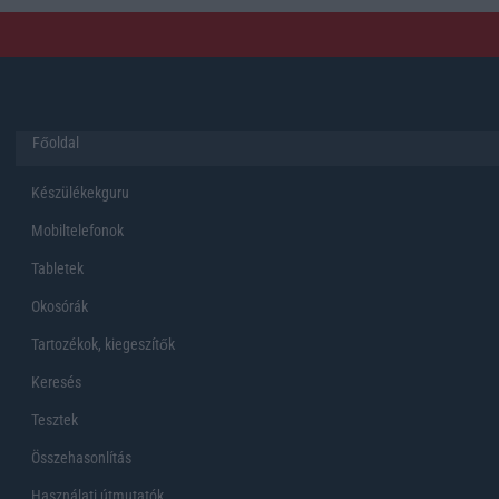
Főoldal
Készülékekguru
Mobiltelefonok
Tabletek
Okosórák
Tartozékok, kiegeszítők
Keresés
Tesztek
Összehasonlítás
Használati útmutatók