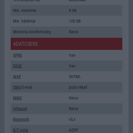
Min. memória
8 GB
Min. háttértár
128 GB
Memória bővíthetőség
Nincs
ADATCSERE
GPRS
Van
EDGE
Van
WAP
5HTML
EMS
/E-mail
push eMail
MMS
Nincs
Infraport
Nincs
Bluetooth
v5,x
B/T extra
A2DP