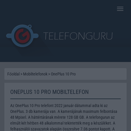
Toggle
naviga
Főoldal
>
Mobiltelefonok
>
OnePlus 10 Pro
ONEPLUS 10 PRO MOBILTELEFON
Az OnePlus 10 Pro telefont 2022 január dátummal adta ki az
OnePlus. 3 db kamerája van. A kamerájának maximum felbontása
48 Mpixel. A háttértárának mérete 128 GB GB. A telefongurun az
elmúlt két hétben 48 alkalommal tekintették meg a készüléket. A
felhasználói szavazatok alapján összesítve 7.06 pontot kapott. A