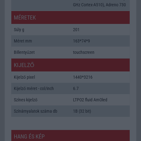
GHz Cortex-A510), Adreno 730
MÉRETEK
Súly g
201
Méret mm
163*74*9
Billentyűzet
touchscreen
KIJELZŐ
Kijelző pixel
1440*3216
Kijelző méret - col/inch
6.7
Színes kijelző
LTPO2 fluid AmOled
Színárnyalatok száma db
1B (32 bit)
HANG ÉS KÉP