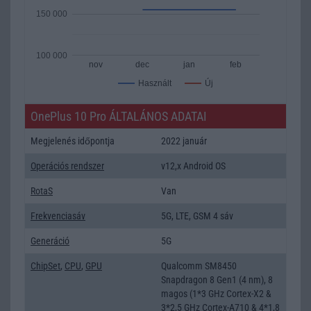
150 000
100 000
nov
dec
jan
feb
Új
Használt
OnePlus 10 Pro ÁLTALÁNOS ADATAI
Megjelenés időpontja
2022 január
Operációs rendszer
v12,x Android OS
RotaS
Van
Frekvenciasáv
5G, LTE, GSM 4 sáv
Generáció
5G
ChipSet
,
CPU
,
GPU
Qualcomm SM8450
Snapdragon 8 Gen1 (4 nm), 8
magos (1*3 GHz Cortex-X2 &
3*2,5 GHz Cortex-A710 & 4*1,8