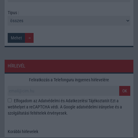
Tipus :
HÍRLEVÉL
Feliratkozás a Telefonguru ingyenes hírlevelére
OK
Elfogadom az
Adatvédelmi és Adatkezelési Tájékoztatót
Ezt a
webhelyet a reCAPTCHA védi. A Google
adatvédelmi irányelve
és a
szolgáltatási feltételek
érvényesek.
Korábbi hírlevelek