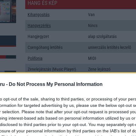
HANG ÉS KÉP
Kihangositás
Van
Hangvezérlés
Nincs
Hangjegyzet
alap szolgáltatás
Csengőhang letöltés
univerzális letöltés kezelõ
Polifonia
MIDI
Zenelejátszás (Music Player)
Zene lejátszó
Rádió
Nincs
ru -
Do Not Process My Personal Information
Kamera
4x
k: 17
to opt-out of the sale, sharing to third parties, or processing of your per
Max. kamera felbontás (több
64 Mpixel
formation for targeted advertising by us, please use the below opt-out s
kamera esetén)
r selection. Please note that after your opt-out request is processed y
eing interest-based ads based on personal information utilized by us or
Video lejátszás
4K UHD lejátszó
disclosed to third parties prior to your opt-out. You may separately opt-
MEMÓRIA ÉS TÁRHELY
losure of your personal information by third parties on the IAB’s list of