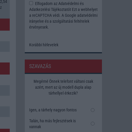
*2,54
Elfogadom az
Adatvédelmi és
Hz
Adatkezelési Tájékoztatót
Ezt a webhelyet
a reCAPTCHA védi. A Google
adatvédelmi
irányelve
és a
szolgáltatási feltételek
érvényesek.
Korábbi hírlevelek
SZAVAZÁS
Megérné Önnek telefont váltani csak
azért, mert az új modell dupla alap
tárhellyel érkezik?
Igen, a tárhely nagyon fontos
Talán, ha más fejlesztések is
vannak