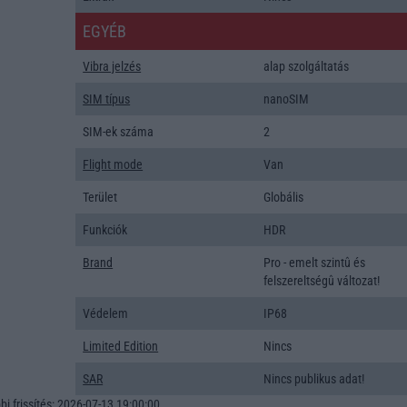
EGYÉB
Vibra jelzés
alap szolgáltatás
SIM típus
nanoSIM
SIM-ek száma
2
Flight mode
Van
Terület
Globális
Funkciók
HDR
Brand
Pro - emelt szintû és
felszereltségû változat!
Védelem
IP68
Limited Edition
Nincs
SAR
Nincs publikus adat!
i frissítés: 2026-07-13 19:00:00