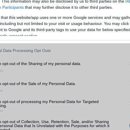
. This information may also be disclosed by us to third parties on the
IA
Telefonkönyv db
dinamikus
Participants
that may further disclose it to other third parties.
Min. memória
8 GB
 that this website/app uses one or more Google services and may gath
Pro
including but not limited to your visit or usage behaviour. You may click 
k
Min. háttértár
128 GB
 to Google and its third-party tags to use your data for below specifi
ogle consent section.
Memória bővíthetőség
NM card
tás
kkal
ADATCSERE
l Data Processing Opt Outs
Pro
GPRS
Van
o opt-out of the Sharing of my personal data.
EDGE
Nincs
In
WAP
5HTML
o opt-out of the Sale of my Personal Data.
In
EMS
/E-mail
push eMail
wei
ok
to opt-out of processing my Personal Data for Targeted
MMS
Nincs
ing.
In
Infraport
Van
o opt-out of Collection, Use, Retention, Sale, and/or Sharing
Bluetooth
v5,x
ersonal Data that Is Unrelated with the Purposes for which it
lected.