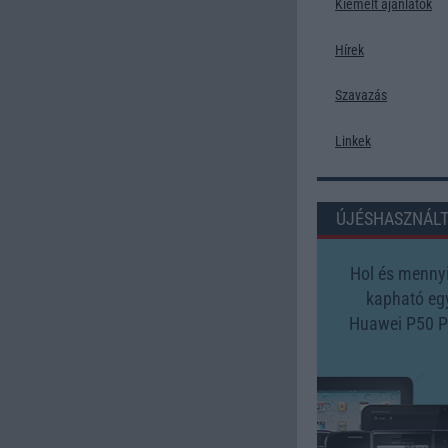
Kiemelt ajánlatok
Hírek
Szavazás
Linkek
ÚJÉSHASZNÁL
Hol és mennyi
kapható eg
Huawei P50 P