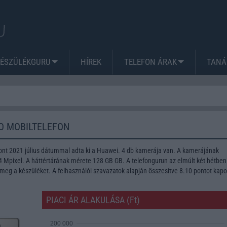
KÉSZÜLÉKGURU
HÍREK
TELEFON ÁRAK
TANÁ
O MOBILTELEFON
ont 2021 július dátummal adta ki a Huawei. 4 db kamerája van. A kamerájának
Mpixel. A háttértárának mérete 128 GB GB. A telefongurun az elmúlt két hétben
meg a készüléket. A felhasználói szavazatok alapján összesítve 8.10 pontot kapo
PIACI ÁR ALAKULÁSA (Ft)
200 000