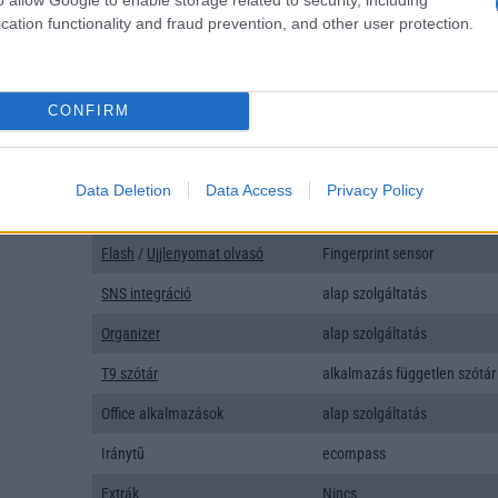
Típus
Li-Polimer
cation functionality and fraud prevention, and other user protection.
Készenléti idő h /
Az akkumulátor nem vehetõ 
Cserélhetőség
Beszélgetési idő h /
Gyorstöltésre alkalmas
CONFIRM
Gyorstöltés
ALKALMAZÁSOK ÉS ÉRZÉKELŐK
Data Deletion
Data Access
Privacy Policy
Java
Nincs
Flash
/
Ujjlenyomat olvasó
Fingerprint sensor
SNS integráció
alap szolgáltatás
Organizer
alap szolgáltatás
T9 szótár
alkalmazás független szótár
Office alkalmazások
alap szolgáltatás
Iránytũ
ecompass
Extrák
Nincs