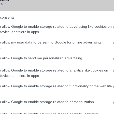
B/T extra
A2DP
Out
Wi-Fi (alap)
g/b
v6 (ax)
consents
Wi-Fi Direct
Van
o allow Google to enable storage related to advertising like cookies on
Wi-Fi extra
Nincs
evice identifiers in apps.
Wi-Fi HotSpot
Nincs
o allow my user data to be sent to Google for online advertising
s.
Blackberry
Nincs
NFC
Van
to allow Google to send me personalized advertising.
TV/USB kapcsolat
OtG (On-the-Go USB)
o allow Google to enable storage related to analytics like cookies on
evice identifiers in apps.
GPS
aGPS (USA), Glonass (Orosz)
BDS (Kína), Galileo (EU), QZ
o allow Google to enable storage related to functionality of the website
(Japán), NavIC (India, új)
Push to Talk
Nincs
o allow Google to enable storage related to personalization.
AKKUMULÁTOR
o allow Google to enable storage related to security, including