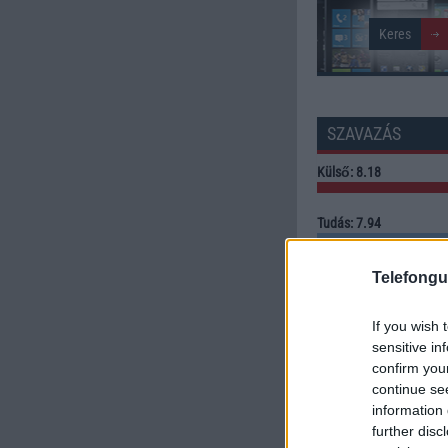
SZAVAZÁS
Külső: 8.18
Tudás: 7.94
Minőség: 8.18
Telefongu
Értékelés: 8.10 | Szavazato
If you wish 
sensitive in
Szavazzon Ön is!
confirm you
continue se
information 
further disc