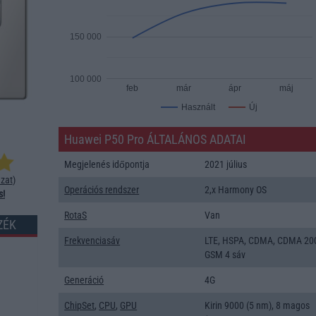
150 000
100 000
feb
már
ápr
máj
Új
Használt
Huawei P50 Pro ÁLTALÁNOS ADATAI
Megjelenés időpontja
2021 július
zat
)
Operációs rendszer
2,x Harmony OS
s!
RotaS
Van
ZÉK
Frekvenciasáv
LTE, HSPA, CDMA, CDMA 20
GSM 4 sáv
Generáció
4G
ChipSet
,
CPU
,
GPU
Kirin 9000 (5 nm), 8 magos