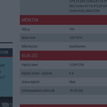
(1*3,13 GHz Cortex-A77 & 3
GHz Cortex-A77 & 4*2,05 G
Cortex-A55), Mali G784
MÉRETEK
Súly g
195
Méret mm
159*73*9
Billentyűzet
touchscreen
TGSM
KIJELZŐ
ért
Kijelző pixel
1228*2700
y
Kijelző méret - col/inch
6.6
ro?
Színes kijelző
Oled
Színárnyalatok száma db
1B (32 bit)