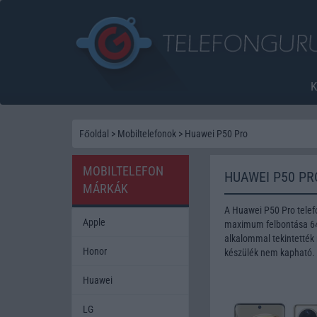
Főoldal
>
Mobiltelefonok
>
Huawei P50 Pro
MOBILTELEFON
HUAWEI P50 PR
MÁRKÁK
A Huawei P50 Pro telef
Apple
maximum felbontása 64 
alkalommal tekintették 
Honor
készülék nem kapható.
Huawei
LG