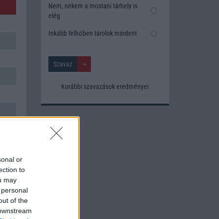
Nem, nekem a mostani tárhely is
elég
Inkább felhőben tárolok mindent
Korábbi szavazások eredményei
sonal or
ection to
ou may
 personal
out of the
 downstream