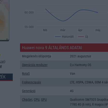
60 000
55 000
feb
már
ápr
máj
Új
Használt
Huawei nova 9 ÁLTALÁNOS ADATAI
Megjelenés időpontja
2021 augusztus
zat
)
Operációs rendszer
2,x Harmony OS
s!
RotaS
Van
ZÉK
Frekvenciasáv
LTE, HSPA, CDMA, GSM 4 sá
Generáció
4G
ChipSet
,
CPU
,
GPU
Qualcomm SM7325 Snapdr
778G 4G (6 nm), 8 magos (4