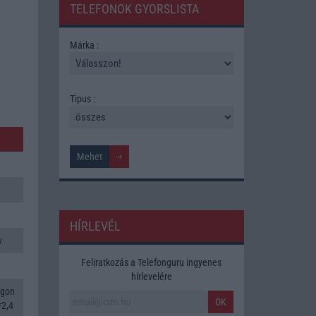
TELEFONOK GYORSLISTA
Márka :
Tipus :
HÍRLEVÉL
v
Feliratkozás a Telefonguru ingyenes
hírlevelére
agon
OK
*2,4