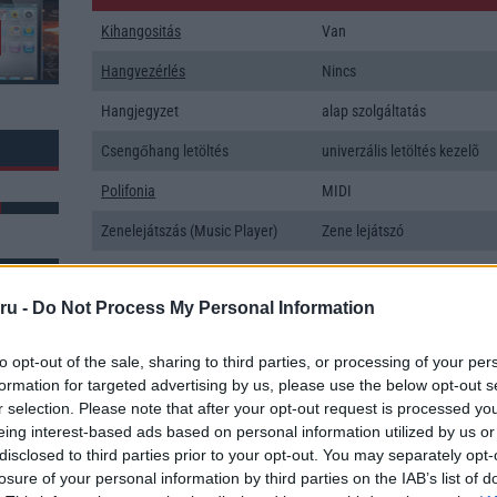
Kihangositás
Van
Hangvezérlés
Nincs
Hangjegyzet
alap szolgáltatás
Csengőhang letöltés
univerzális letöltés kezelõ
Polifonia
MIDI
Zenelejátszás (Music Player)
Zene lejátszó
Rádió
Nincs
ru -
Do Not Process My Personal Information
Kamera
4x
Max. kamera felbontás (több
50 Mpixel
k: 24
to opt-out of the sale, sharing to third parties, or processing of your per
kamera esetén)
formation for targeted advertising by us, please use the below opt-out s
r selection. Please note that after your opt-out request is processed y
Video lejátszás
4K UHD lejátszó
eing interest-based ads based on personal information utilized by us or
MEMÓRIA ÉS TÁRHELY
disclosed to third parties prior to your opt-out. You may separately opt-
losure of your personal information by third parties on the IAB’s list of