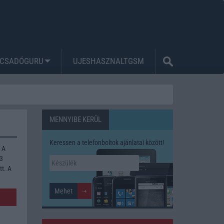
CSADÓGURU
UJESHASZNALTGSM
MENNYIBE KERÜL
Keressen a telefonboltok ajánlatai között!
 A
53
tt. A