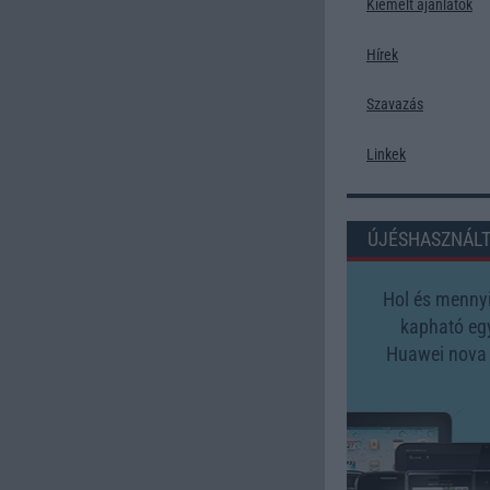
Kiemelt ajánlatok
Hírek
Szavazás
Linkek
ÚJÉSHASZNÁL
Hol és mennyi
kapható eg
Huawei nova