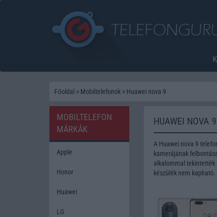
Főoldal
>
Mobiltelefonok
>
Huawei nova 9
MOBILTELEFON
HUAWEI NOVA 9
MÁRKÁK
A Huawei nova 9 telefo
Apple
kamerájának felbontása 
alkalommal tekintették 
Honor
készülék nem kapható.
Huawei
LG