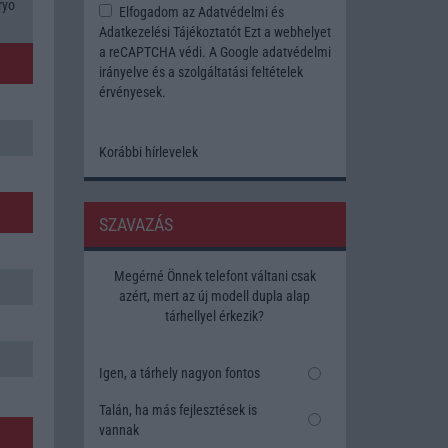
ryo
Elfogadom az
Adatvédelmi és
Adatkezelési Tájékoztatót
Ezt a webhelyet
a reCAPTCHA védi. A Google
adatvédelmi
irányelve
és a
szolgáltatási feltételek
érvényesek.
Korábbi hírlevelek
SZAVAZÁS
Megérné Önnek telefont váltani csak
azért, mert az új modell dupla alap
tárhellyel érkezik?
Igen, a tárhely nagyon fontos
Talán, ha más fejlesztések is
vannak