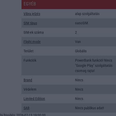
EGYÉB
Vibra jelzés
alap szolgáltatás
SIM típus
nanoSIM
SIM-ek száma
2
Flight mode
Van
Terület
Globális
Funkciók
PowerBank funkció! Nincs
"Google Play" szolgáltatás
csomag rajta!
Brand
Nincs
Védelem
Nincs
Limited Edition
Nincs
SAR
Nincs publikus adat!
i frissítés: 2026-07-13 19:00:00