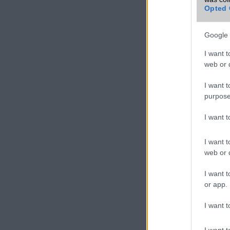
Opted 
Google 
I want t
web or d
I want t
purpose
I want 
I want t
web or d
I want t
or app.
I want t
I want t