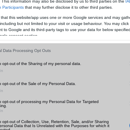
Telefonkönyv db
dinamikus
. This information may also be disclosed by us to third parties on the
IA
Participants
that may further disclose it to other third parties.
Min. memória
8 GB
 that this website/app uses one or more Google services and may gath
 9
Min. háttértár
128 GB
including but not limited to your visit or usage behaviour. You may click 
k
 to Google and its third-party tags to use your data for below specifi
Memória bővíthetőség
Nincs
ogle consent section.
tás
ADATCSERE
kkal
l Data Processing Opt Outs
GPRS
Van
 9
o opt-out of the Sharing of my personal data.
EDGE
Nincs
In
WAP
5HTML
o opt-out of the Sale of my Personal Data.
EMS
/E-mail
push eMail
In
wei
MMS
Nincs
ok
to opt-out of processing my Personal Data for Targeted
ing.
Infraport
Nincs
In
Bluetooth
v5,x
o opt-out of Collection, Use, Retention, Sale, and/or Sharing
ersonal Data that Is Unrelated with the Purposes for which it
B/T extra
A2DP
lected.