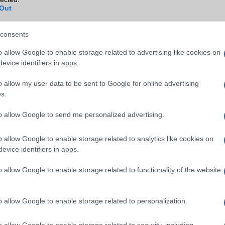
Out
Wi-Fi (alap)
g/b
v6 (ax)
Wi-Fi Direct
Van
consents
Wi-Fi extra
Nincs
o allow Google to enable storage related to advertising like cookies on
evice identifiers in apps.
Wi-Fi HotSpot
Nincs
o allow my user data to be sent to Google for online advertising
Blackberry
Nincs
s.
NFC
Van
to allow Google to send me personalized advertising.
TV/USB kapcsolat
OtG (On-the-Go USB)
o allow Google to enable storage related to analytics like cookies on
GPS
aGPS (USA), Glonass (Orosz)
evice identifiers in apps.
BDS (Kína), Galileo (EU), QZ
(Japán), NavIC (India, új)
o allow Google to enable storage related to functionality of the website
Push to Talk
Nincs
AKKUMULÁTOR
o allow Google to enable storage related to personalization.
Típus
Li-Polimer
o allow Google to enable storage related to security, including