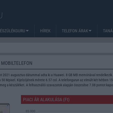
KÉSZÜLÉKGURU
HÍREK
TELEFON ÁRAK
TANÁ
 MOBILTELEFON
nt 2021 augusztus dátummal adta ki a Huawei. 8 GB MB memóriával rendelkezik.
50 Mpixel. Kijelzőjének mérete 6.57 col. A telefongurun az elmúlt két hétben 1
meg a készüléket. A felhasználói szavazatok alapján összesítve 7.08 pontot kapo
PIACI ÁR ALAKULÁSA (Ft)
65 000