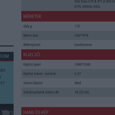
GHz Kryo 670 & 4*1,8 GHz K
670), Adreno 642L
MÉRETEK
Súly g
175
Méret mm
160*74*8
Billentyűzet
touchscreen
KIJELZŐ
TGSM
Kijelző pixel
1080*2340
ért
Kijelző méret - col/inch
6.57
y
 9?
Színes kijelző
Oled
Színárnyalatok száma db
1B (32 bit)
HANG ÉS KÉP