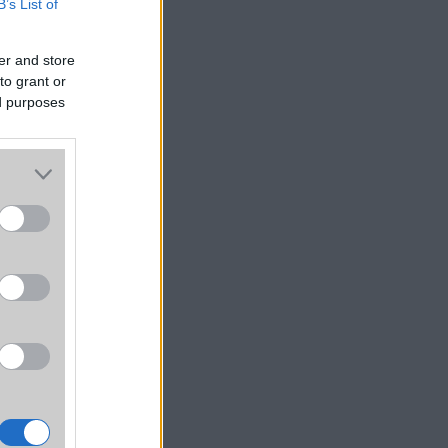
B’s List of
er and store
to grant or
ed purposes