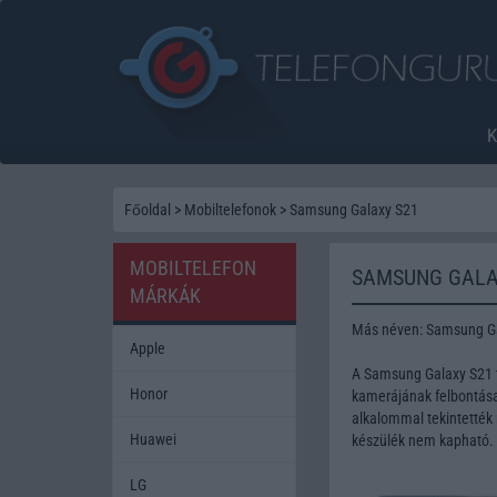
Főoldal
>
Mobiltelefonok
>
Samsung Galaxy S21
MOBILTELEFON
SAMSUNG GALA
MÁRKÁK
Más néven: Samsung G
Apple
A Samsung Galaxy S21 t
Honor
kamerájának felbontása 
alkalommal tekintették 
Huawei
készülék nem kapható.
LG