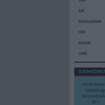
Árak
Kiemelt ajánlatok
Hírek
Szavazás
Linkek
ÚJÉSHASZNÁL
Hol és mennyi
kapható eg
Samsung Gal
S21?