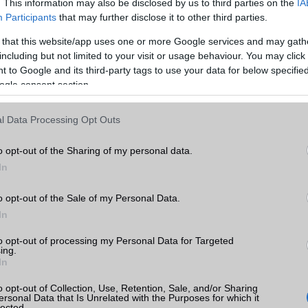
. This information may also be disclosed by us to third parties on the
IA
Video lejátszás
1080p HD lejátszó
Participants
that may further disclose it to other third parties.
 that this website/app uses one or more Google services and may gath
MEMÓRIA ÉS TÁRHELY
including but not limited to your visit or usage behaviour. You may click 
Telefonkönyv db
dinamikus
 to Google and its third-party tags to use your data for below specifi
ogle consent section.
Min. memória
8 GB
axy
Min. háttértár
128 GB
l Data Processing Opt Outs
yek,
k
Memória bővíthetőség
T-Flash/microSD
o opt-out of the Sharing of my personal data.
In
ADATCSERE
tás
kkal
GPRS
Van
o opt-out of the Sale of my Personal Data.
axy
In
EDGE
Nincs
to opt-out of processing my Personal Data for Targeted
WAP
5HTML
ing.
In
EMS
/E-mail
push eMail
o opt-out of Collection, Use, Retention, Sale, and/or Sharing
MMS
Nincs
ersonal Data that Is Unrelated with the Purposes for which it
sung
lected.