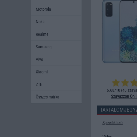
Motorola
Nokia
Realme
Samsung
Vivo
Xiaomi
ZTE
6.68/10 (
40 szava
Szavazzon Ön i
Összes márka
TARTALOMJEGY
Specifikáció
Video