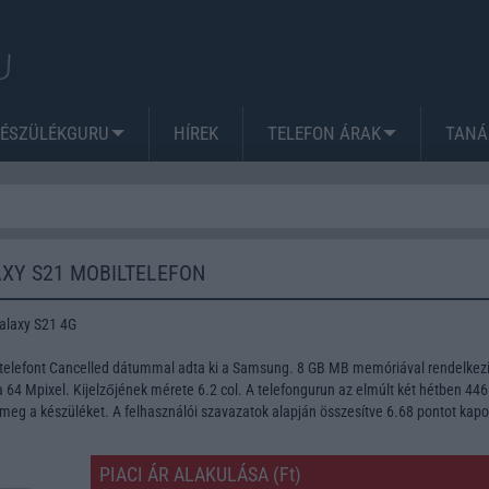
KÉSZÜLÉKGURU
HÍREK
TELEFON ÁRAK
TANÁ
XY S21 MOBILTELEFON
alaxy S21 4G
elefont Cancelled dátummal adta ki a Samsung. 8 GB MB memóriával rendelkezi
64 Mpixel. Kijelzőjének mérete 6.2 col. A telefongurun az elmúlt két hétben 446
meg a készüléket. A felhasználói szavazatok alapján összesítve 6.68 pontot kapo
PIACI ÁR ALAKULÁSA (Ft)