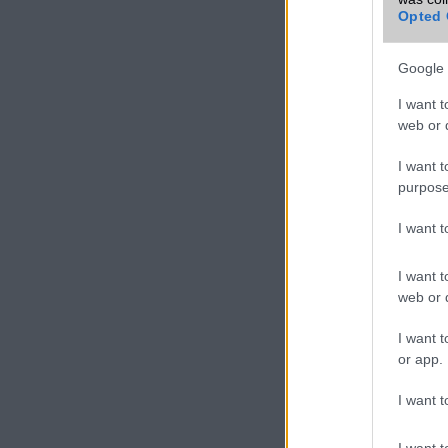
mobiltelefon
Opted 
Google 
VIDEO
I want t
web or d
I want t
purpose
I want 
I want t
web or d
I want t
or app.
I want t
I want t