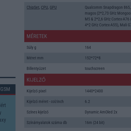
ChipSet
,
CPU
,
GPU
Qualcomm Snapdragon 865,
magos (2*2,73 GHz Mongoo
M5 & 2*2,6 GHz Cortex-A76 
4*2 GHz Cortex-A55), Mali 
MÉRETEK
Súly g
164
Méret mm
152*72*8
Billentyűzet
touchscreen
KIJELZŐ
TGSM
Kijelző pixel
1440*2400
Kijelző méret - col/inch
6.2
ért
y
Színes kijelző
Dynamic AmOled 2x
axy
Színárnyalatok száma db
16m (24 bit)