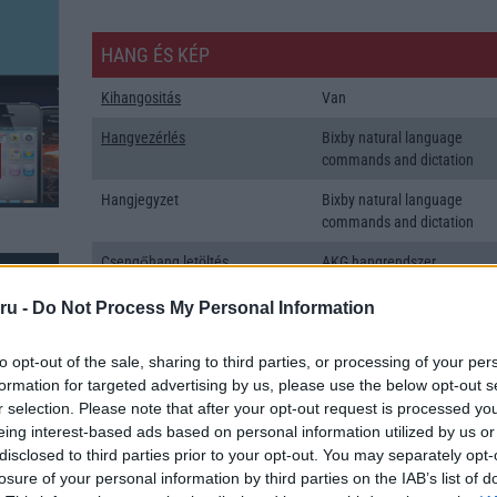
HANG ÉS KÉP
Kihangositás
Van
Hangvezérlés
Bixby natural language
commands and dictation
Hangjegyzet
Bixby natural language
commands and dictation
Csengőhang letöltés
AKG hangrendszer
Polifonia
MIDI
ru -
Do Not Process My Personal Information
Zenelejátszás (Music Player)
Zene lejátszó
to opt-out of the sale, sharing to third parties, or processing of your per
Rádió
Nincs
formation for targeted advertising by us, please use the below opt-out s
r selection. Please note that after your opt-out request is processed y
Kamera
3x
eing interest-based ads based on personal information utilized by us or
disclosed to third parties prior to your opt-out. You may separately opt-
Max. kamera felbontás (több
64 Mpixel
losure of your personal information by third parties on the IAB’s list of
k: 40
kamera esetén)