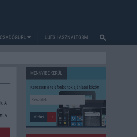
CSADÓGURU
UJESHASZNALTGSM
MENNYIBE KERÜL
Keressen a telefonboltok ajánlatai között!
k. A
tt. A