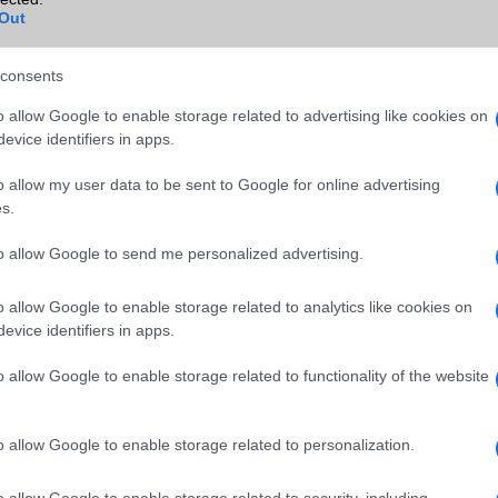
ok
Out
Infraport
Nincs
Bluetooth
v5,x
consents
B/T extra
A2DP
o allow Google to enable storage related to advertising like cookies on
evice identifiers in apps.
Wi-Fi (alap)
g/b
v6 (ax)
Wi-Fi Direct
Van
o allow my user data to be sent to Google for online advertising
s.
Wi-Fi extra
Nincs
to allow Google to send me personalized advertising.
Wi-Fi HotSpot
Van
Blackberry
Nincs
o allow Google to enable storage related to analytics like cookies on
evice identifiers in apps.
NFC
Van
o allow Google to enable storage related to functionality of the website
TV/USB kapcsolat
1,x Type-c
GPS
aGPS (USA), Glonass (Orosz)
BDS (Kína), Galileo (EU)
o allow Google to enable storage related to personalization.
Push to Talk
Nincs
o allow Google to enable storage related to security, including