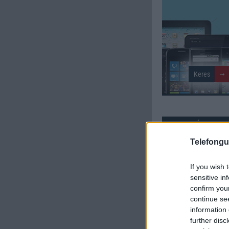
SZAVAZÁS
Telefongu
Külső: 6.75
If you wish 
Tudás: 6.73
sensitive in
confirm you
Minőség: 6.55
continue se
information 
further disc
Értékelés: 6.68 | Szavazato