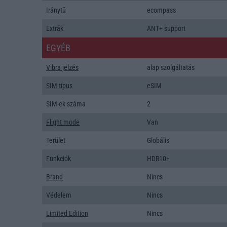
Iránytũ
ecompass
Extrák
ANT+ support
EGYÉB
Vibra jelzés
alap szolgáltatás
SIM típus
eSIM
SIM-ek száma
2
Flight mode
Van
Terület
Globális
Funkciók
HDR10+
Brand
Nincs
Védelem
Nincs
Limited Edition
Nincs