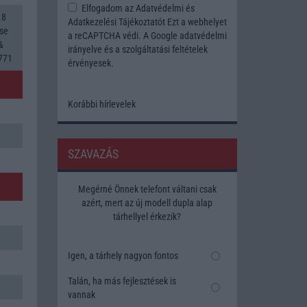
Elfogadom az
Adatvédelmi és
 8
Adatkezelési Tájékoztatót
Ezt a webhelyet
se
a reCAPTCHA védi. A Google
adatvédelmi
&
irányelve
és a
szolgáltatási feltételek
G771
érvényesek.
Korábbi hírlevelek
SZAVAZÁS
Megérné Önnek telefont váltani csak
azért, mert az új modell dupla alap
tárhellyel érkezik?
Igen, a tárhely nagyon fontos
Talán, ha más fejlesztések is
vannak