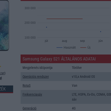
300 000
200 000
100 000
júl
aug
sep
jún
Új
Használt
Samsung Galaxy S21 ÁLTALÁNOS ADATAI
Megjelenés időpontja
Törölve
zat
)
Operációs rendszer
v10,x Android OS
s!
RotaS
Van
ZÉK
Frekvenciasáv
LTE, HSPA, Ev-Do, CDMA, GS
sáv
Generáció
4G