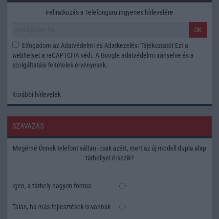
Feliratkozás a Telefonguru ingyenes hírlevelére
OK
Elfogadom az
Adatvédelmi és Adatkezelési Tájékoztatót
Ezt a
webhelyet a reCAPTCHA védi. A Google
adatvédelmi irányelve
és a
szolgáltatási feltételek
érvényesek.
Korábbi hírlevelek
SZAVAZÁS
Megérné Önnek telefont váltani csak azért, mert az új modell dupla alap
tárhellyel érkezik?
Igen, a tárhely nagyon fontos
Talán, ha más fejlesztések is vannak