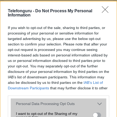
SNS integráció
van (alap tudással)
Telefonguru -
Do Not Process My Personal
Organizer
van (alap tudással)
Information
T9 szótár
Van
If you wish to opt-out of the sale, sharing to third parties, or
Office alkalmazások
DV = Document viewer (Word,
processing of your personal or sensitive information for
Excel, PowerPoint, PDF)
targeted advertising by us, please use the below opt-out
section to confirm your selection. Please note that after your
Iránytũ
ecompass
opt-out request is processed you may continue seeing
interest-based ads based on personal information utilized by
Extrák
Nincs
us or personal information disclosed to third parties prior to
EGYÉB
your opt-out. You may separately opt-out of the further
disclosure of your personal information by third parties on the
Vibra jelzés
Van
IAB’s list of downstream participants. This information may
also be disclosed by us to third parties on the
IAB’s List of
SIM típus
microSIM
Downstream Participants
that may further disclose it to other
third parties.
SIM-ek száma
1
Please note that this website/app uses one or more Google
Personal Data Processing Opt Outs
Flight mode
Van
services and may gather and store information including but
not limited to your visit or usage behaviour. You may click to
I want to opt-out of the Sharing of my
Terület
Globális