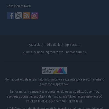
Kövessen minket!
kapcsolat
|
médiaajánlat
|
impresszum
2000 © Minden jog fenntartva - Telefonguru.hu
Honlapunk oldalain található információk és számítások a piacon elérhető
adatokon alapszanak.
Sajnos mi sem vagyunk tévedhetetlenek, és az adatközlők sem. Az
esetleges pontatlanságokért valamint az adatok felhasználásból eredő
károkért felelősséget nem tudunk vállalni.
A Telefonguru oldalainak másodközlése csak a tulajdonos engedélyével