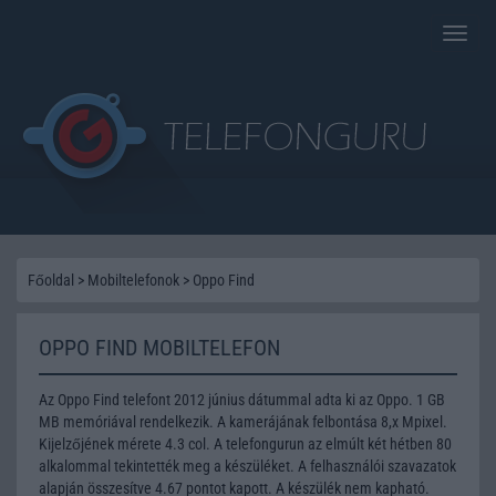
Toggle
naviga
Főoldal
>
Mobiltelefonok
>
Oppo Find
OPPO FIND MOBILTELEFON
Az Oppo Find telefont 2012 június dátummal adta ki az Oppo. 1 GB
MB memóriával rendelkezik. A kamerájának felbontása 8,x Mpixel.
Kijelzőjének mérete 4.3 col. A telefongurun az elmúlt két hétben 80
alkalommal tekintették meg a készüléket. A felhasználói szavazatok
alapján összesítve 4.67 pontot kapott. A készülék nem kapható.