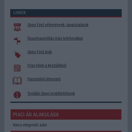
LINKEK
Oppo Find vélemények, tapasztalatok
Összehasonlítás más telefonokkal
Oppo Find árak
Friss hírek a készülékről
Használati útmutató
További Oppo mobiltelefonok
PIACI ÁR ALAKULÁSA
Nincs elegendő adat