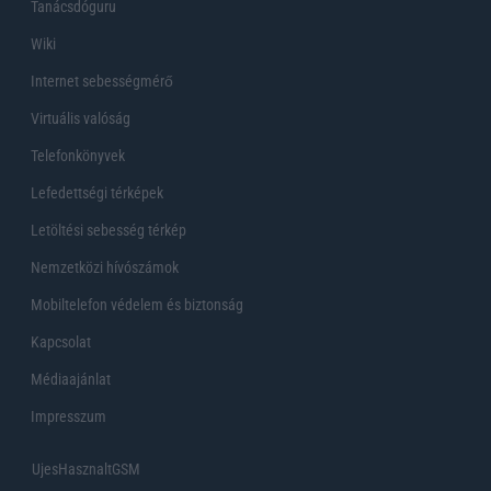
Tanácsdóguru
Wiki
Internet sebességmérő
Virtuális valóság
Telefonkönyvek
Lefedettségi térképek
Letöltési sebesség térkép
Nemzetközi hívószámok
Mobiltelefon védelem és biztonság
Kapcsolat
Médiaajánlat
Impresszum
UjesHasznaltGSM