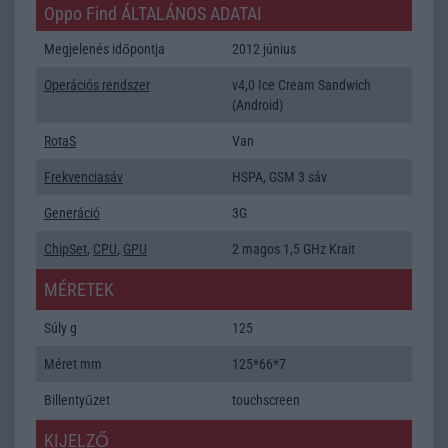
Oppo Find ÁLTALÁNOS ADATAI
Megjelenés időpontja
2012 június
Operációs rendszer
v4,0 Ice Cream Sandwich
(Android)
RotaS
Van
Frekvenciasáv
HSPA, GSM 3 sáv
Generáció
3G
ChipSet
,
CPU
,
GPU
2 magos 1,5 GHz Krait
MÉRETEK
Súly g
125
Méret mm
125*66*7
Billentyűzet
touchscreen
KIJELZŐ