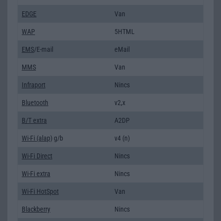
EDGE
Van
WAP
5HTML
EMS
/E-mail
eMail
MMS
Van
Infraport
Nincs
Bluetooth
v2,x
B/T extra
A2DP
Wi-Fi (alap)
g/b
v4 (n)
Wi-Fi Direct
Nincs
Wi-Fi extra
Nincs
Wi-Fi HotSpot
Van
Blackberry
Nincs