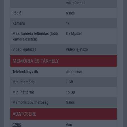
mikrofonnal!
Rádió
Nincs
Kamera
1x
Max. kamera felbontás (több
8,x Mpixel
kamera esetén)
Video lejátszás
Video lejátszó
MEMÓRIA ÉS TÁRHELY
Telefonkönyv db
dinamikus
Min. memória
1 GB
Min. háttértár
16 GB
Memória bővíthetőség
Nincs
ADATCSERE
GPRS
Van