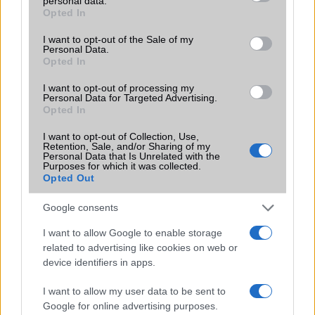
personal data.
grant or deny consent to Google and its third-party tags to
Opted In
Funkciók
Geo-tagging, touch focus, face
use your data for below specified purposes in below Google
detection, Panorama, HDR
consent section.
I want to opt-out of the Sale of my
Personal Data.
Brand
Nincs
Opted In
Védelem
Nincs
I want to opt-out of processing my
Personal Data for Targeted Advertising.
Limited Edition
Nincs
Opted In
SAR
Nincs publikus adat!
I want to opt-out of Collection, Use,
Retention, Sale, and/or Sharing of my
N/A = Nincs adat. Legutóbbi frissítés: 2026-07-13 19:00:00
Personal Data that Is Unrelated with the
Purposes for which it was collected.
Opted Out
Google consents
I want to allow Google to enable storage
related to advertising like cookies on web or
device identifiers in apps.
Új és Használt GSM kiemelt ajánlatok
I want to allow my user data to be sent to
Apple iPhone 17 Pro
Google for online advertising purposes.