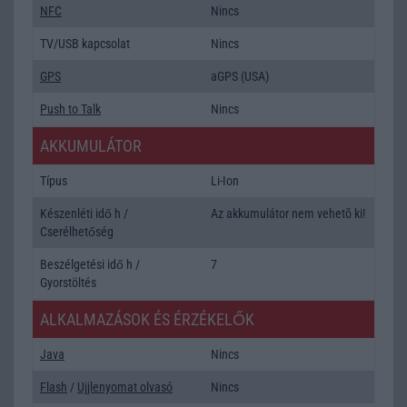
NFC
Nincs
TV/USB kapcsolat
Nincs
GPS
aGPS (USA)
Push to Talk
Nincs
AKKUMULÁTOR
Típus
Li-Ion
Készenléti idő h /
Az akkumulátor nem vehetõ ki!
Cserélhetőség
Beszélgetési idő h /
7
Gyorstöltés
ALKALMAZÁSOK ÉS ÉRZÉKELŐK
Java
Nincs
Flash
/
Ujjlenyomat olvasó
Nincs