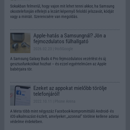
Sokakban felmerül, hogy vajon mit lehet tenni akkor, ha Samsung
okostelefonján elfelejti a lezárt képernyõ feloldó jelszavát, kódját
vagy a mintát. Szerencsére van megoldás.
Apple-hatás a Samsungnál? Jön a
fejmozdulatos fülhallgató
2026.02.23
| 9to5Google
A Samsung Galaxy Buds 4 Pro fejmozdulatos vezérlést és új
gesztusfunkciókat hozhat – és ezzel egyértelműen az Apple
babérjaira tör.
Ezeket az appokat mielőbb törölje
telefonjáról!
2022.10.11
| Phone Arena
A Meta több mint négyszáz Facebook-kompromittáló Android- és
iOS-alkalmazást észlelt, amelyeket „azonnal” törölnie kellene adatai
védelme érdekében.