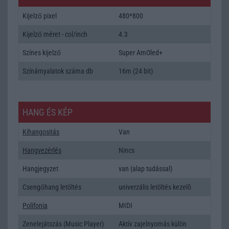
Kijelző pixel
480*800
Kijelző méret - col/inch
4.3
Színes kijelző
Super AmOled+
Színárnyalatok száma db
16m (24 bit)
HANG ÉS KÉP
Kihangositás
Van
Hangvezérlés
Nincs
Hangjegyzet
van (alap tudással)
Csengőhang letöltés
univerzális letöltés kezelõ
Polifonia
MIDI
Zenelejátszás (Music Player)
Aktív zajelnyomás külön