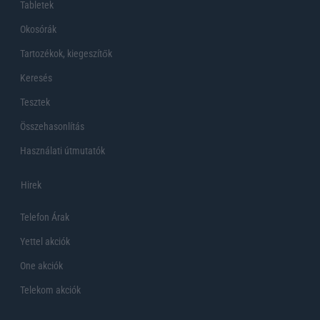
Tabletek
Okosórák
Tartozékok, kiegeszítők
Keresés
Tesztek
Összehasonlítás
Használati útmutatók
Hirek
Telefon Árak
Yettel akciók
One akciók
Telekom akciók