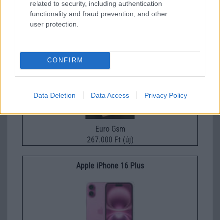
related to security, including authentication
295.000 Ft (új)
functionality and fraud prevention, and other
user protection.
Samsung Galaxy S26
CONFIRM
Data Deletion
Data Access
Privacy Policy
Euro Gsm
267.000 Ft (új)
Apple iPhone 16 Plus