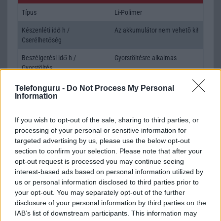
Típus
Li-Polimer
Készenléti idő h /
Az akkumulátor nem vehetõ ki!
Cserélhetőség
Beszélgetési idő h /
Gyorstöltésre alkalmas
Gyorstöltés
ALKALMAZÁSOK ÉS ÉRZÉKELŐK
Telefonguru -
Do Not Process My Personal
Information
Java
Nincs
If you wish to opt-out of the sale, sharing to third parties, or
Flash
/
Ujjlenyomat olvasó
Fingerprint sensor
processing of your personal or sensitive information for
targeted advertising by us, please use the below opt-out
SNS integráció
alap szolgáltatás
section to confirm your selection. Please note that after your
Organizer
alap szolgáltatás
opt-out request is processed you may continue seeing
interest-based ads based on personal information utilized by
T9 szótár
alkalmazás független szótár
us or personal information disclosed to third parties prior to
your opt-out. You may separately opt-out of the further
Office alkalmazások
DV = Document viewer (Word,
disclosure of your personal information by third parties on the
Excel, PowerPoint, PDF)
IAB’s list of downstream participants. This information may