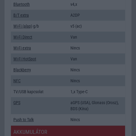
Bluetooth
v4,x
B/T extra
A2DP
Wi-Fi (alap)
g/b
v5 (ac)
Wi-Fi Direct
Van
Wi-Fi extra
Nincs
Wi-Fi HotSpot
Van
Blackberry
Nincs
NFC
Nincs
TV/USB kapcsolat
1,x Type-C
GPS
aGPS (USA), Glonass (Orosz),
BDS (Kína)
Push to Talk
Nincs
AKKUMULÁTOR