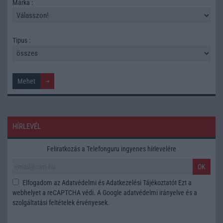
Márka :
Tipus :
HÍRLEVÉL
Feliratkozás a Telefonguru ingyenes hírlevelére
OK
Elfogadom az
Adatvédelmi és Adatkezelési Tájékoztatót
Ezt a
webhelyet a reCAPTCHA védi. A Google
adatvédelmi irányelve
és a
szolgáltatási feltételek
érvényesek.