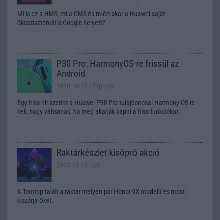
Mi is ez a HMS, mi a GMS és miért akar a Huawei saját
ökoszisztémát a Google helyett?
P30 Pro: HarmonyOS-re frissül az
Android
2020.10.12
| Express
Egy friss hír szerint a Huawei P30 Pro tulajdonosai Harmony OS-re
kell, hogy váltsanak, ha meg akarják kapni a friss funkciókat.
Raktárkészlet kisöprő akció
2023.11.17
| (x)
A Tomtop talált a raktár mélyén pár Honor 9X modellt és most
kiszórja őket.