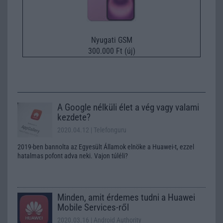
Nyugati GSM
300.000 Ft (új)
A Google nélküli élet a vég vagy valami
kezdete?
2020.04.12
| Telefonguru
2019-ben bannolta az Egyesült Államok elnöke a Huawei-t, ezzel
hatalmas pofont adva neki. Vajon túléli?
Minden, amit érdemes tudni a Huawei
Mobile Services-ről
2020.03.16
| Android Authority