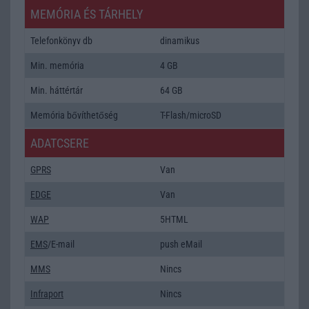
MEMÓRIA ÉS TÁRHELY
Telefonkönyv db
dinamikus
Min. memória
4 GB
Min. háttértár
64 GB
Memória bővíthetőség
T-Flash/microSD
ADATCSERE
GPRS
Van
EDGE
Van
WAP
5HTML
EMS
/E-mail
push eMail
MMS
Nincs
Infraport
Nincs