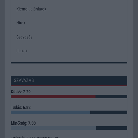
Kiemelt ajánlatok
Hírek
Szavazás
Linkek
SZAVAZÁS
Külső: 7.29
Tudás: 6.82
Minőség: 7.33