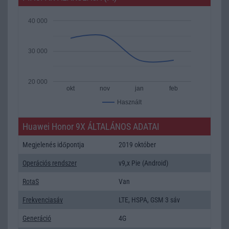
40 000
30 000
20 000
okt
nov
jan
feb
Használt
Huawei Honor 9X ÁLTALÁNOS ADATAI
Megjelenés időpontja
2019 október
Operációs rendszer
v9,x Pie (Android)
RotaS
Van
Frekvenciasáv
LTE, HSPA, GSM 3 sáv
Generáció
4G