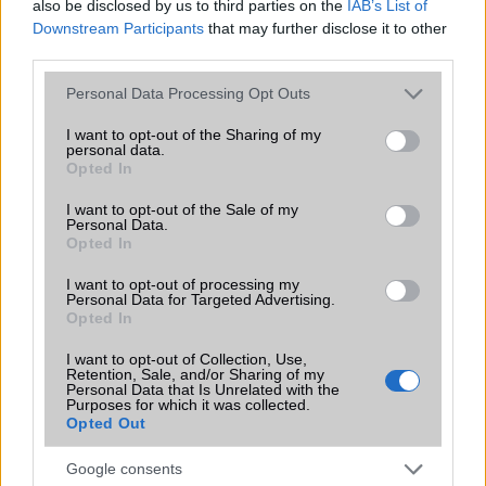
Iránytũ
ecompass
also be disclosed by us to third parties on the
IAB’s List of
Downstream Participants
that may further disclose it to other
Extrák
Nincs
third parties.
EGYÉB
Please note that this website/app uses one or more Google
Personal Data Processing Opt Outs
services and may gather and store information including but
Vibra jelzés
alap szolgáltatás
not limited to your visit or usage behaviour. You may click to
I want to opt-out of the Sharing of my
personal data.
grant or deny consent to Google and its third-party tags to
SIM típus
Opted In
nanoSIM
use your data for below specified purposes in below Google
consent section.
SIM-ek száma
2
I want to opt-out of the Sale of my
Personal Data.
Opted In
Flight mode
Van
I want to opt-out of processing my
Terület
Globális
Personal Data for Targeted Advertising.
Opted In
Funkciók
Front/back glass, aluminum
frame
I want to opt-out of Collection, Use,
Retention, Sale, and/or Sharing of my
Brand
Nincs
Personal Data that Is Unrelated with the
Purposes for which it was collected.
Opted Out
Védelem
Nincs
Limited Edition
Nincs
Google consents