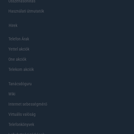
Összehasonlítás
Használati útmutatók
Hirek
Telefon Árak
Yettel akciók
One akciók
Telekom akciók
Tanácsdóguru
Wiki
Internet sebességmérő
Virtuális valóság
Telefonkönyvek