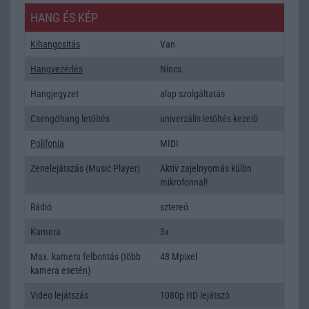
HANG ÉS KÉP
Kihangositás
Van
Hangvezérlés
Nincs
Hangjegyzet
alap szolgáltatás
Csengőhang letöltés
univerzális letöltés kezelõ
Polifonia
MIDI
Zenelejátszás (Music Player)
Aktív zajelnyomás külön
mikrofonnal!
Rádió
sztereó
Kamera
3x
Max. kamera felbontás (több
48 Mpixel
kamera esetén)
Video lejátszás
1080p HD lejátszó