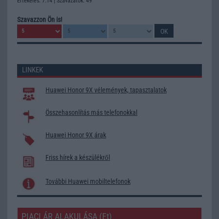
Értékelés: 7.14 | Szavazatok: 49
Szavazzon Ön is!
LINKEK
Huawei Honor 9X vélemények, tapasztalatok
Összehasonlítás más telefonokkal
Huawei Honor 9X árak
Friss hírek a készülékről
További Huawei mobiltelefonok
PIACI ÁR ALAKULÁSA (Ft)