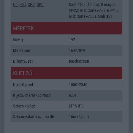
ChipSet
,
CPU
,
GPU
Kirin 710F (12 nm), 8 magos
(4*2,2 GHz Cortex-A73 & 4*1,7
GHz Cortex-A53), Mali G51
MÉRETEK
Súly g
197
Méret mm
164*78*9
Billentyűzet
touchscreen
KIJELZŐ
Kijelző pixel
1080*2340
Kijelző méret - col/inch
6.59
Színes kijelző
LTPS IPS
Színárnyalatok száma db
16m (24 bit)