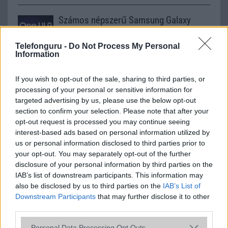
Számos népszerű Samsung Galaxy
készülék kimarad a One UI 9
frissítésből – itt a lista az érintett
Telefonguru -
Do Not Process My Personal
modellekről
Information
2026.06.30
| Phone Arena
A One UI 9 érkezése új mesterséges intelligencia-
If you wish to opt-out of the sale, sharing to third parties, or
funkciókat és továbbfejlesztett kezelőfelületet hoz,
processing of your personal or sensitive information for
azonban több korábbi csúcskategóriás és középkategóriás
targeted advertising by us, please use the below opt-out
Galaxy készülék számára ez lesz az út vége.
section to confirm your selection. Please note that after your
opt-out request is processed you may continue seeing
iPhone 18 bemutató dátum - ekkor
interest-based ads based on personal information utilized by
rántja le a leplet az Apple az új
us or personal information disclosed to third parties prior to
csúcsmobilokról
your opt-out. You may separately opt-out of the further
2026.06.29
| Phone Arena
disclosure of your personal information by third parties on the
A szeptemberi eseményen az iPhone 18 Pro modellek
IAB’s list of downstream participants. This information may
mellett a régóta pletykált hajlítható iPhone Ultra is
also be disclosed by us to third parties on the
IAB’s List of
bemutatkozhat, miközben az áremelésekről szóló
Downstream Participants
that may further disclose it to other
találgatások továbbra is beárnyékolják a rajtot.
third parties.
Az Android rejtett automatizmusai: hat
Please note that this website/app uses one or more Google
Personal Data Processing Opt Outs