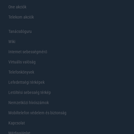
One akciók
Telekom akciók
Tanácsdóguru
Wiki
Internet sebességmérő
Virtuális valóság
Telefonkönyvek
Lefedettségi térképek
Letöltési sebesség térkép
Nemzetközi hívószámok
Mobiltelefon védelem és biztonság
Kapcsolat
Médiaajánlat