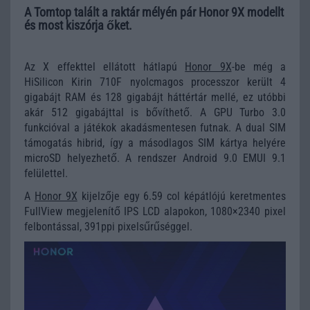
A Tomtop talált a raktár mélyén pár Honor 9X modellt
és most kiszórja őket.
Az X effekttel ellátott hátlapú
Honor 9X
-be még a
HiSilicon Kirin 710F nyolcmagos processzor került 4
gigabájt RAM és 128 gigabájt háttértár mellé, ez utóbbi
akár 512 gigabájttal is bővíthető. A GPU Turbo 3.0
funkcióval a játékok akadásmentesen futnak. A dual SIM
támogatás hibrid, így a másodlagos SIM kártya helyére
microSD helyezhető. A rendszer Android 9.0 EMUI 9.1
felülettel.
A
Honor 9X
kijelzője egy 6.59 col képátlójú keretmentes
FullView megjelenítő IPS LCD alapokon, 1080×2340 pixel
felbontással, 391ppi pixelsűrűséggel.