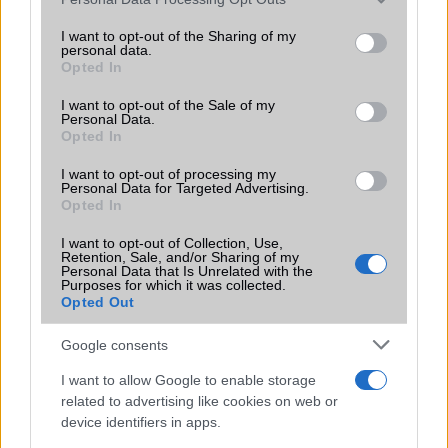
funkció, amely észrevétlenül könnyíti
services and may gather and store information including but
meg a mindennapokat
not limited to your visit or usage behaviour. You may click to
I want to opt-out of the Sharing of my
personal data.
2026.06.14
| Android Police
grant or deny consent to Google and its third-party tags to
Opted In
Sok felhasználó külön alkalmazásokra esküszik, pedig az
use your data for below specified purposes in below Google
Android már évek óta olyan intelligens funkciókat kínál,
consent section.
I want to opt-out of the Sale of my
amelyek maguktól dolgoznak a háttérben.
Personal Data.
Opted In
Ez a rejtett Samsung funkció teljesen
I want to opt-out of processing my
megváltoztatja a mobilhasználatot –
Personal Data for Targeted Advertising.
sokan mégsem tudnak róla
Opted In
2026.07.12
| Android Central
I want to opt-out of Collection, Use,
Az Edge Panel az egyik leghasznosabb funkció, amely
Retention, Sale, and/or Sharing of my
Personal Data that Is Unrelated with the
jelentősen felgyorsítja a mindennapi használatot,
Purposes for which it was collected.
miközben a Pixel telefonokból továbbra is hiányzik.
Opted Out
Google consents
I want to allow Google to enable storage
related to advertising like cookies on web or
KAPCSOLÓDÓ HÍREK
device identifiers in apps.