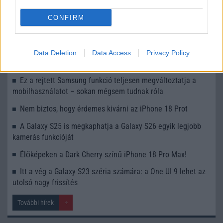
UI 9 frissítésből – itt a lista az érintett modellekről
CONFIRM
iPhone 18 bemutató dátum - ekkor rántja le a leplet az
Apple az új csúcsmobilokról
Az Android rejtett automatizmusai: hat funkció, amely
Data Deletion
Data Access
Privacy Policy
észrevétlenül könnyíti meg a mindennapokat
Ez a rejtett Samsung funkció teljesen megváltoztatja a
mobilhasználatot – sokan mégsem tudnak róla
Nem biztos, hogy érdemes kivárni az iPhone 18 Prot
A Galaxy S25 is megkaphatja a Galaxy S26 egyik legjobb
kamerás funkcióját
Élőképeken a Dark Cherry színű iPhone 18 Pro Max!
Itt a vég a Galaxy S23 széria számára: a One UI 9 lehet az
utolsó nagy frissítés
További hírek