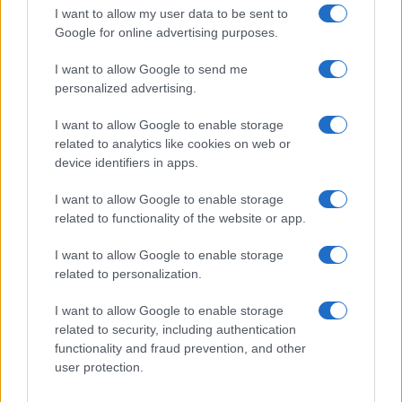
I want to allow my user data to be sent to
Akciós a Redmi Buds 4 Pro
Google for online advertising purposes.
30 ezer forint alatt vihető a Xiaomi Mi Band 7 Pro
I want to allow Google to send me
Honor Watch GS Pro 30 ezer forint alatt!
personalized advertising.
A Xiaomi Mi 6 most 79%-kal olcsóbban a tiéd lehet!
I want to allow Google to enable storage
Xiaomi legszebb okosórája feleannyiért?!
related to analytics like cookies on web or
device identifiers in apps.
EU raktárból akciósan Lenovo M10 Plus tabletet tessék!
I want to allow Google to enable storage
Xiaomi okosóra és ceruza akcióban
related to functionality of the website or app.
Bluetooth hívásra képes okosóra 12 ezer forintért? Van!
I want to allow Google to enable storage
További hírek
related to personalization.
I want to allow Google to enable storage
related to security, including authentication
functionality and fraud prevention, and other
LEGOLVASOTTABBAK
user protection.
Számos népszerű Samsung Galaxy készülék kimarad a One