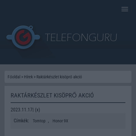
Toggle
naviga
Főoldal
>
Hírek
>
Raktárkészlet kisöprő akció
RAKTÁRKÉSZLET KISÖPRŐ AKCIÓ
2023.11.17| (x)
Címkék:
,
Tomtop
Honor 9X