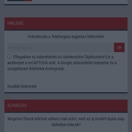
HÍRLEVÉL
Feliratkozás a Telefonguru ingyenes hírlevelére
OK
Elfogadom az
Adatvédelmi és Adatkezelési Tájékoztatót
Ezt a
webhelyet a reCAPTCHA védi. A Google
adatvédelmi irányelve
és a
szolgáltatási feltételek
érvényesek.
Korábbi hírlevelek
SZAVAZÁS
Megérné Önnek telefont váltani csak azért, mert az új modell dupla alap
tárhellyel érkezik?