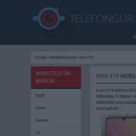
Főoldal
>
Mobiltelefonok
>
vivo Y19
MOBILTELEFON
VIVO Y19 MOBI
MÁRKÁK
A vivo Y19 telefont 20
Apple
felbontása 16 Mpixel. 
tekintették meg a készü
Honor
nem kapható.
Huawei
LG