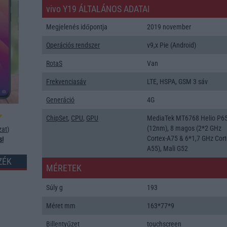
vivo Y19 ÁLTALÁNOS ADATAI
Megjelenés időpontja
2019 november
Operációs rendszer
v9,x Pie (Android)
RotaS
Van
Frekvenciasáv
LTE, HSPA, GSM 3 sáv
Generáció
4G
ChipSet
,
CPU
,
GPU
MediaTek MT6768 Helio P6
(12nm), 8 magos (2*2 GHz
zat
)
Cortex-A75 & 6*1,7 GHz Cort
s!
A55), Mali G52
ZÉK
MÉRETEK
Súly g
193
Méret mm
163*77*9
Billentyűzet
touchscreen