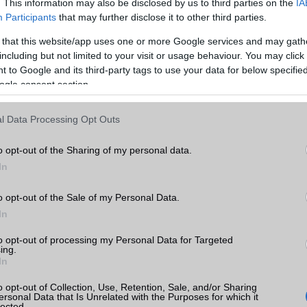
. This information may also be disclosed by us to third parties on the
IA
Participants
that may further disclose it to other third parties.
GPRS
Van
 that this website/app uses one or more Google services and may gath
EDGE
Van
including but not limited to your visit or usage behaviour. You may click 
k
WAP
5HTML
 to Google and its third-party tags to use your data for below specifi
ogle consent section.
EMS
/E-mail
push eMail
tás
kkal
MMS
Nincs
l Data Processing Opt Outs
Infraport
Nincs
o opt-out of the Sharing of my personal data.
Bluetooth
v5,x
In
B/T extra
A2DP
o opt-out of the Sale of my Personal Data.
In
Wi-Fi (alap)
g/b
v4 (n)
ok
to opt-out of processing my Personal Data for Targeted
Wi-Fi Direct
Van
ing.
In
Wi-Fi extra
Nincs
o opt-out of Collection, Use, Retention, Sale, and/or Sharing
Wi-Fi HotSpot
Van
ersonal Data that Is Unrelated with the Purposes for which it
lected.