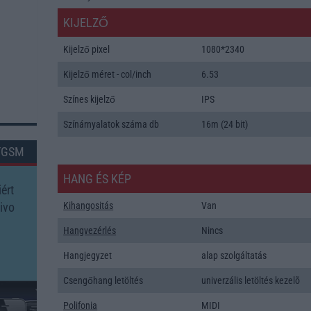
KIJELZŐ
Kijelző pixel
1080*2340
Kijelző méret - col/inch
6.53
Színes kijelző
IPS
Színárnyalatok száma db
16m (24 bit)
TGSM
HANG ÉS KÉP
ért
ivo
Kihangositás
Van
Hangvezérlés
Nincs
Hangjegyzet
alap szolgáltatás
Csengőhang letöltés
univerzális letöltés kezelõ
Polifonia
MIDI