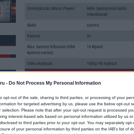
Zenelejátszás (Music Player)
Aktív zajelnyomás külön
mikrofonnal!
Rádió
sztereó
Kamera
3x
Max. kamera felbontás (több
16 Mpixel
kamera esetén)
Video lejátszás
1080p HD lejátszó
MEMÓRIA ÉS TÁRHELY
ru -
Do Not Process My Personal Information
Telefonkönyv db
dinamikus
k: 1
Min. memória
8 GB
to opt-out of the sale, sharing to third parties, or processing of your per
formation for targeted advertising by us, please use the below opt-out s
Min. háttértár
128 GB
r selection. Please note that after your opt-out request is processed y
eing interest-based ads based on personal information utilized by us or
Memória bővíthetőség
T-Flash/microSD
disclosed to third parties prior to your opt-out. You may separately opt-
losure of your personal information by third parties on the IAB’s list of
ADATCSERE