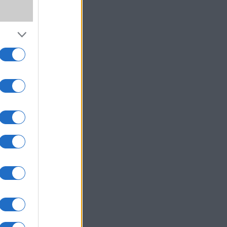
,
ki!