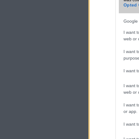
Opted 
Google 
I want t
web or d
I want t
purpose
I want 
I want t
web or d
I want t
or app.
I want t
I want t