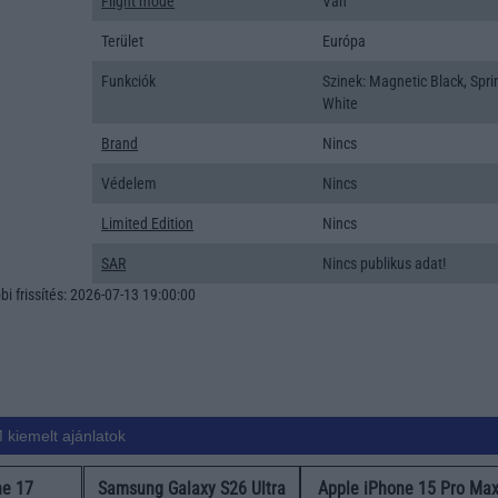
Flight mode
Van
Terület
Európa
Funkciók
Szinek: Magnetic Black, Spri
White
Brand
Nincs
Védelem
Nincs
Limited Edition
Nincs
SAR
Nincs publikus adat!
i frissítés: 2026-07-13 19:00:00
 kiemelt ajánlatok
ne 17
Samsung Galaxy S26 Ultra
Apple iPhone 15 Pro Ma