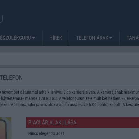
KÉSZÜLÉKGURU
HÍREK
TELEFON ÁRAK
TANÁ
LTELEFON
19 november dátummal adta ki a vivo. 3 db kamerája van. A kamerájának maxim
A háttértárának mérete 128 GB GB. A telefongurun az elmúlt két hétben 78 alkal
léket. A felhasználói szavazatok alapján összesítve 6.00 pontot kapott. A készül
PIACI ÁR ALAKULÁSA
Nincs elegendő adat