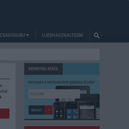
CSADÓGURU
UJESHASZNALTGSM
MENNYIBE KERÜL
Keressen a telefonboltok ajánlatai között!
um
ommal
ék