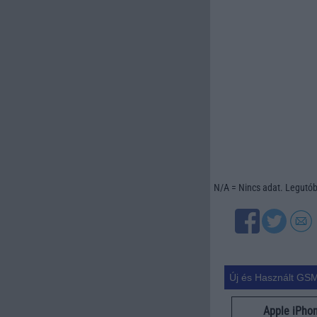
N/A = Nincs adat. Legutóbb
Új és Használt GSM
Apple iPho