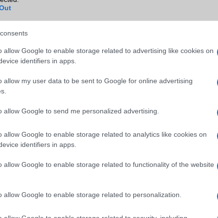
Blackberry
Nincs
Out
NFC
Nincs
consents
TV/USB kapcsolat
OtG (On-the-Go USB)
o allow Google to enable storage related to advertising like cookies on
GPS
aGPS (USA), Glonass (Orosz)
evice identifiers in apps.
BDS (Kína), Galileo (EU)
o allow my user data to be sent to Google for online advertising
Push to Talk
Nincs
s.
AKKUMULÁTOR
to allow Google to send me personalized advertising.
Típus
Li-Polimer
o allow Google to enable storage related to analytics like cookies on
Készenléti idő h /
Az akkumulátor nem vehetõ 
evice identifiers in apps.
Cserélhetőség
o allow Google to enable storage related to functionality of the website
Beszélgetési idő h /
Gyorstöltésre alkalmas
Gyorstöltés
ALKALMAZÁSOK ÉS ÉRZÉKELŐK
o allow Google to enable storage related to personalization.
Java
Nincs
o allow Google to enable storage related to security, including