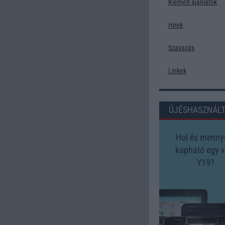
Kiemelt ajánlatok
Hírek
Szavazás
Linkek
ÚJÉSHASZNÁL
Hol és mennyi
kapható egy v
Y19?