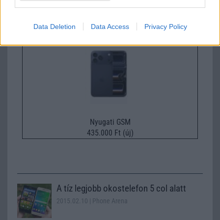
360.000 Ft (új)
Data Deletion
Data Access
Privacy Policy
Apple iPhone 17 Pro
Nyugati GSM
435.000 Ft (új)
A tíz legjobb okostelefon 5 col alatt
2015.02.10
| Phone Arena