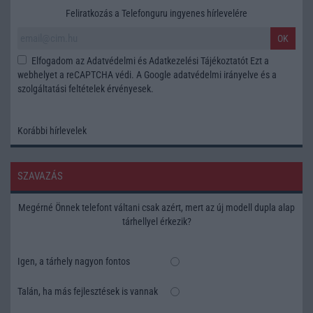
Feliratkozás a Telefonguru ingyenes hírlevelére
OK
Elfogadom az
Adatvédelmi és Adatkezelési Tájékoztatót
Ezt a
webhelyet a reCAPTCHA védi. A Google
adatvédelmi irányelve
és a
szolgáltatási feltételek
érvényesek.
Korábbi hírlevelek
SZAVAZÁS
Megérné Önnek telefont váltani csak azért, mert az új modell dupla alap
tárhellyel érkezik?
Igen, a tárhely nagyon fontos
Talán, ha más fejlesztések is vannak