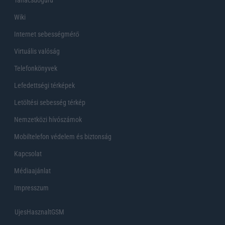
Wiki
Internet sebességmérő
Virtuális valóság
Telefonkönyvek
Lefedettségi térképek
Letöltési sebesség térkép
Nemzetközi hívószámok
Mobiltelefon védelem és biztonság
Kapcsolat
Médiaajánlat
Impresszum
UjesHasznaltGSM