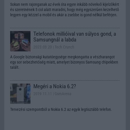
Sokan nem rajonganak az évek óta egyre inkább növekvõ kijelzõkért
és szeretnének 5 col alatt maradni, hogy még egyszerûen kezelhetõ
legyen egy kézzel a mobil és akár a zsebbe is gond nélkül beférjen.
Telefonok millióival van súlyos gond, a
Samsungnál a labda
2023.03.23
| Tech Crunch
A Google biztonsági kutatóegysége megkongatta a vészharangot
egy sor sebezhetőség miatt, amelyet bizonyos Samsung chipekben
talált.
Megéri a Nokia 6.2?
2019.11.11
| GsmArena
Tervezési szempontból a Nokia 6.2 az egyik legtisztább telefon.