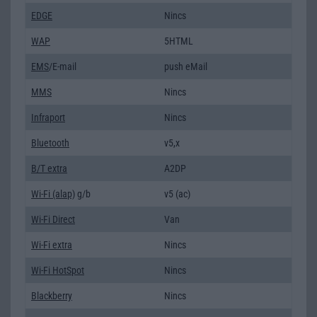
EDGE
Nincs
WAP
5HTML
EMS
/E-mail
push eMail
MMS
Nincs
Infraport
Nincs
Bluetooth
v5,x
B/T extra
A2DP
Wi-Fi (alap)
g/b
v5 (ac)
Wi-Fi Direct
Van
Wi-Fi extra
Nincs
Wi-Fi HotSpot
Nincs
Blackberry
Nincs