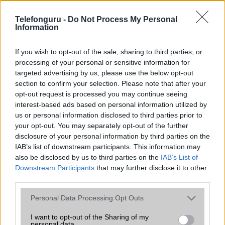
SNS integráció
alap szolgáltatás
Telefonguru -
Do Not Process My Personal
Information
Organizer
alap szolgáltatás
T9 szótár
alkalmazás független szótár
If you wish to opt-out of the sale, sharing to third parties, or
processing of your personal or sensitive information for
Office alkalmazások
alap szolgáltatás
targeted advertising by us, please use the below opt-out
section to confirm your selection. Please note that after your
Iránytũ
ecompass
opt-out request is processed you may continue seeing
interest-based ads based on personal information utilized by
Extrák
Nincs
us or personal information disclosed to third parties prior to
EGYÉB
your opt-out. You may separately opt-out of the further
disclosure of your personal information by third parties on the
Vibra jelzés
Van
IAB’s list of downstream participants. This information may
also be disclosed by us to third parties on the
IAB’s List of
SIM típus
nanoSIM
Downstream Participants
that may further disclose it to other
third parties.
SIM-ek száma
2
Please note that this website/app uses one or more Google
Personal Data Processing Opt Outs
Flight mode
Van
services and may gather and store information including but
Terület
Globális
not limited to your visit or usage behaviour. You may click to
I want to opt-out of the Sharing of my
personal data.