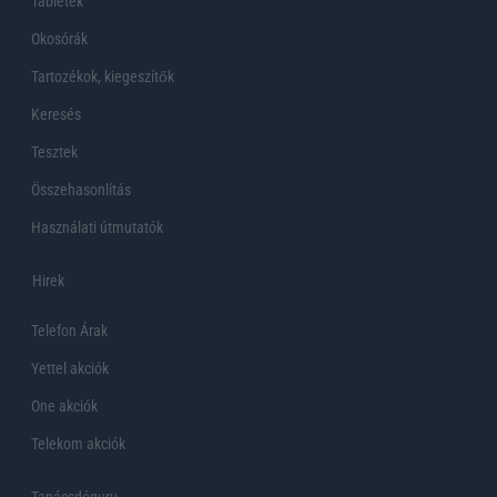
Tabletek
Okosórák
Tartozékok, kiegeszítők
Keresés
Tesztek
Összehasonlítás
Használati útmutatók
Hirek
Telefon Árak
Yettel akciók
One akciók
Telekom akciók
Tanácsdóguru