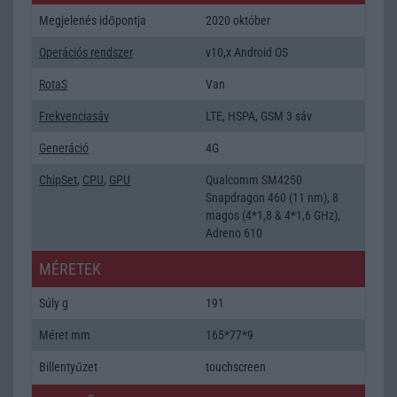
Megjelenés időpontja
2020 október
Operációs rendszer
v10,x Android OS
RotaS
Van
Frekvenciasáv
LTE, HSPA, GSM 3 sáv
Generáció
4G
ChipSet
,
CPU
,
GPU
Qualcomm SM4250
Snapdragon 460 (11 nm), 8
magos (4*1,8 & 4*1,6 GHz),
Adreno 610
MÉRETEK
Súly g
191
Méret mm
165*77*9
Billentyűzet
touchscreen