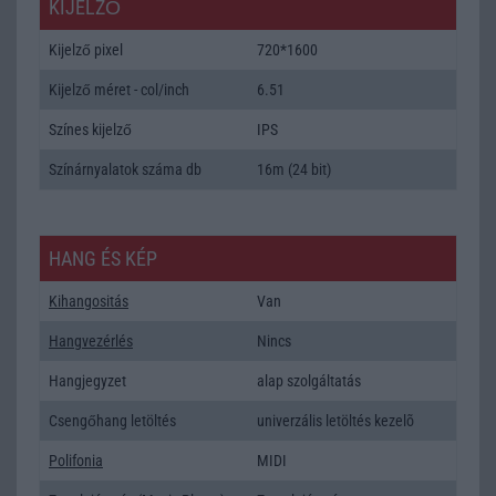
KIJELZŐ
Kijelző pixel
720*1600
Kijelző méret - col/inch
6.51
Színes kijelző
IPS
Színárnyalatok száma db
16m (24 bit)
HANG ÉS KÉP
Kihangositás
Van
Hangvezérlés
Nincs
Hangjegyzet
alap szolgáltatás
Csengőhang letöltés
univerzális letöltés kezelõ
Polifonia
MIDI