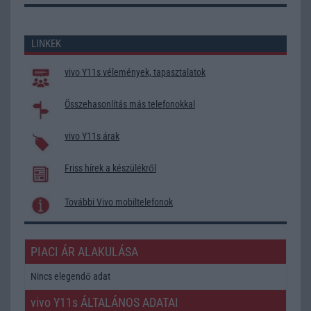
LINKEK
vivo Y11s vélemények, tapasztalatok
Összehasonlítás más telefonokkal
vivo Y11s árak
Friss hírek a készülékről
További Vivo mobiltelefonok
PIACI ÁR ALAKULÁSA
Nincs elegendő adat
vivo Y11s ÁLTALÁNOS ADATAI