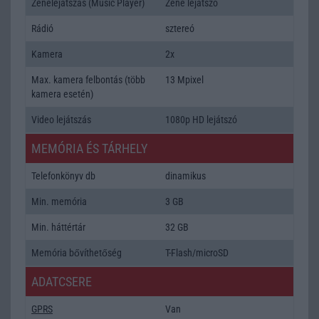
Zenelejátszás (Music Player)
Zene lejátszó
Rádió
sztereó
Kamera
2x
Max. kamera felbontás (több
13 Mpixel
kamera esetén)
Video lejátszás
1080p HD lejátszó
MEMÓRIA ÉS TÁRHELY
Telefonkönyv db
dinamikus
Min. memória
3 GB
Min. háttértár
32 GB
Memória bővíthetőség
T-Flash/microSD
ADATCSERE
GPRS
Van