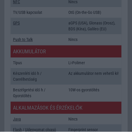
NFC
Nincs
TV/USB kapcsolat
OtG (On-the-Go USB)
GPS
aGPS (USA), Glonass (Orosz),
BDS (Kína), Galileo (EU)
Push to Talk
Nincs
AKKUMULÁTOR
Típus
Li-Polimer
Készenléti idő h /
Az akkumulátor nem vehetõ ki!
Cserélhetőség
Beszélgetési idő h /
10W-os gyorstöltés
Gyorstöltés
ALKALMAZÁSOK ÉS ÉRZÉKELŐK
Java
Nincs
Flash
/
Ujjlenyomat olvasó
Fingerprint sensor