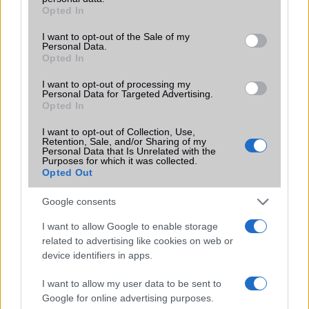
grant or deny consent to Google and its third-party tags to
Opted In
Funkciók
Nincs
use your data for below specified purposes in below Google
consent section.
I want to opt-out of the Sale of my
Brand
S - lokális változat kis
Personal Data.
eltéréssel az alap készüléktõl!
Opted In
Védelem
Nincs
I want to opt-out of processing my
Personal Data for Targeted Advertising.
Limited Edition
Nincs
Opted In
SAR
Nincs publikus adat!
I want to opt-out of Collection, Use,
Retention, Sale, and/or Sharing of my
N/A = Nincs adat. Legutóbbi frissítés: 2026-07-13 19:00:00
Personal Data that Is Unrelated with the
Purposes for which it was collected.
Opted Out
Google consents
I want to allow Google to enable storage
related to advertising like cookies on web or
device identifiers in apps.
Új és Használt GSM kiemelt ajánlatok
I want to allow my user data to be sent to
Apple iPhone 17e
Google for online advertising purposes.