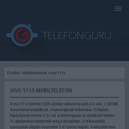
Toggle
naviga
Főoldal
>
Mobiltelefonok
>
vivo Y11s
VIVO Y11S MOBILTELEFON
A vivo Y11s telefont 2020 október dátummal adta ki a vivo. 3 GB MB
memóriával rendelkezik. A kamerájának felbontása 13 Mpixel.
Kijelzőjének mérete 6.51 col. A telefongurun az elmúlt két hétben
31 alkalommal tekintették meg a készüléket. A felhasználói
szavazatok alapján összesítve 5.67 pontot kapott. A készülék nem