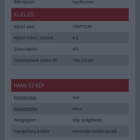
Billentyűzet
touchscreen
KIJELZŐ
Kijelző pixel
1080*2246
Kijelző méret - col/inch
6.2
Színes kijelző
IPS
Színárnyalatok száma db
16m (24 bit)
HANG ÉS KÉP
Kihangositás
Van
Hangvezérlés
Nincs
Hangjegyzet
alap szolgáltatás
Csengőhang letöltés
univerzális letöltés kezelõ