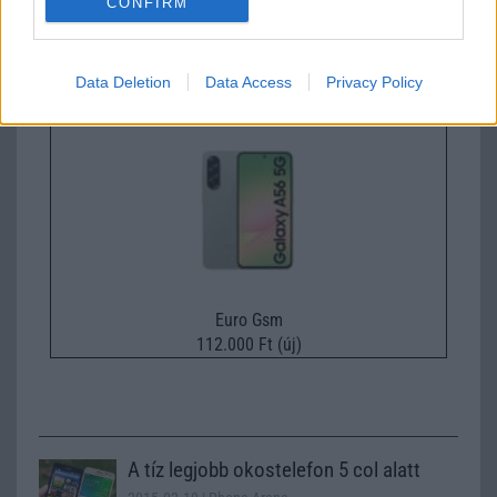
CONFIRM
Nyugati GSM
260.000 Ft (új)
Data Deletion
Data Access
Privacy Policy
Samsung Galaxy A56
Euro Gsm
112.000 Ft (új)
A tíz legjobb okostelefon 5 col alatt