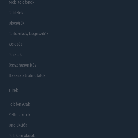
Mobiltelefonok
Tabletek
Okosórák
Tartozékok, kiegeszítők
Keresés
Tesztek
Összehasonlítás
Használati útmutatók
Hirek
Telefon Árak
Yettel akciók
One akciók
Telekom akciók