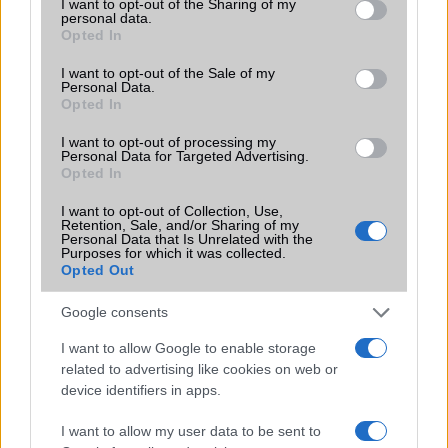
not limited to your visit or usage behaviour. You may click to
I want to opt-out of the Sharing of my
Flight mode
Van
personal data.
grant or deny consent to Google and its third-party tags to
Opted In
Terület
USA
use your data for below specified purposes in below Google
consent section.
I want to opt-out of the Sale of my
Funkciók
Photo/video editor
Personal Data.
Opted In
Brand
Nincs
I want to opt-out of processing my
Védelem
Nincs
Personal Data for Targeted Advertising.
Opted In
Limited Edition
Nincs
I want to opt-out of Collection, Use,
SAR
0,63
Retention, Sale, and/or Sharing of my
Personal Data that Is Unrelated with the
N/A = Nincs adat. Legutóbbi frissítés: 2026-07-13 19:00:00
Purposes for which it was collected.
Opted Out
Google consents
I want to allow Google to enable storage
related to advertising like cookies on web or
device identifiers in apps.
Új és Használt GSM kiemelt ajánlatok
I want to allow my user data to be sent to