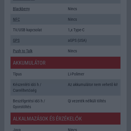
Blackberry
Nincs
NFC
Nincs
TV/USB kapcsolat
1,x Type-C
GPS
aGPS (USA)
Push to Talk
Nincs
AKKUMULÁTOR
Típus
Li-Polimer
Készenléti idő h /
Az akkumulátor nem vehetõ ki!
Cserélhetőség
Beszélgetési idő h /
Qi vezeték nélküli töltés
Gyorstöltés
ALKALMAZÁSOK ÉS ÉRZÉKELŐK
Java
Nincs