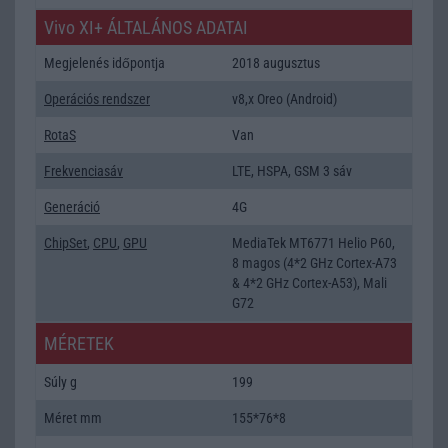
Vivo XI+ ÁLTALÁNOS ADATAI
Megjelenés időpontja
2018 augusztus
Operációs rendszer
v8,x Oreo (Android)
RotaS
Van
Frekvenciasáv
LTE, HSPA, GSM 3 sáv
Generáció
4G
ChipSet
,
CPU
,
GPU
MediaTek MT6771 Helio P60,
8 magos (4*2 GHz Cortex-A73
& 4*2 GHz Cortex-A53), Mali
G72
MÉRETEK
Súly g
199
Méret mm
155*76*8