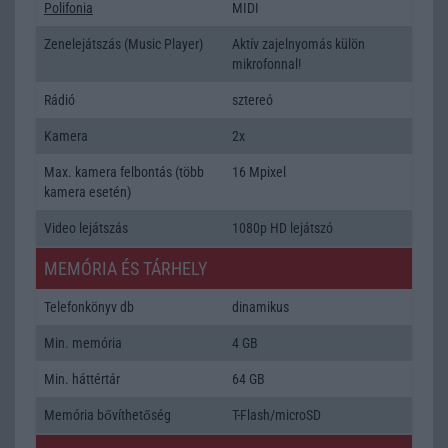
Polifonia
MIDI
Zenelejátszás (Music Player)
Aktív zajelnyomás külön
mikrofonnal!
Rádió
sztereó
Kamera
2x
Max. kamera felbontás (több
16 Mpixel
kamera esetén)
Video lejátszás
1080p HD lejátszó
MEMÓRIA ÉS TÁRHELY
Telefonkönyv db
dinamikus
Min. memória
4 GB
Min. háttértár
64 GB
Memória bővíthetőség
T-Flash/microSD