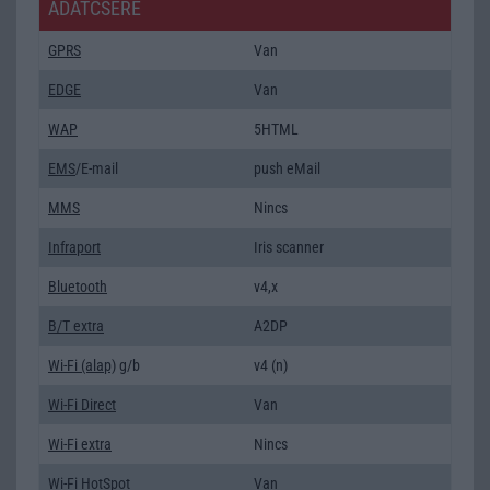
ADATCSERE
GPRS
Van
EDGE
Van
WAP
5HTML
EMS
/E-mail
push eMail
MMS
Nincs
Infraport
Iris scanner
Bluetooth
v4,x
B/T extra
A2DP
Wi-Fi (alap)
g/b
v4 (n)
Wi-Fi Direct
Van
Wi-Fi extra
Nincs
Wi-Fi HotSpot
Van