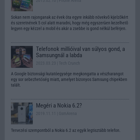
2015.02.10
| Phone Arena
Sokan nem rajonganak az évek óta egyre inkább növekvõ kijelzõkért
és szeretnének 5 col alatt maradni, hogy még egyszerûen kezelhetõ
legyen egy kézzel a mobil és akár a zsebbe is gond nélkül beférjen.
Telefonok millióival van súlyos gond, a
Samsungnál a labda
2023.03.23
| Tech Crunch
A Google biztonsági kutatóegysége megkongatta a vészharangot
egy sor sebezhetőség miatt, amelyet bizonyos Samsung chipekben
talált.
Megéri a Nokia 6.2?
2019.11.11
| GsmArena
Tervezési szempontból a Nokia 6.2 az egyik legtisztább telefon.