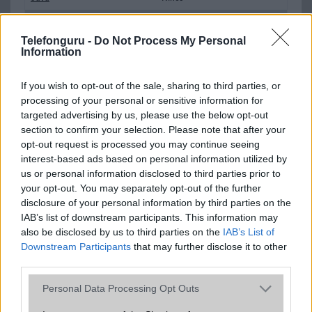
Flash
/
Ujjlenyomat olvasó
Fingerprint sensor
Telefonguru -
Do Not Process My Personal
SNS integráció
alap szolgáltatás
Information
Organizer
alap szolgáltatás
If you wish to opt-out of the sale, sharing to third parties, or
T9 szótár
alkalmazás független szótár
processing of your personal or sensitive information for
targeted advertising by us, please use the below opt-out
Office alkalmazások
DV = Document viewer (Word,
section to confirm your selection. Please note that after your
Excel, PowerPoint, PDF)
opt-out request is processed you may continue seeing
interest-based ads based on personal information utilized by
Iránytũ
ecompass
us or personal information disclosed to third parties prior to
Extrák
Nincs
your opt-out. You may separately opt-out of the further
disclosure of your personal information by third parties on the
EGYÉB
IAB’s list of downstream participants. This information may
also be disclosed by us to third parties on the
IAB’s List of
Vibra jelzés
Van
Downstream Participants
that may further disclose it to other
third parties.
SIM típus
nanoSIM
Please note that this website/app uses one or more Google
Personal Data Processing Opt Outs
SIM-ek száma
2
services and may gather and store information including but