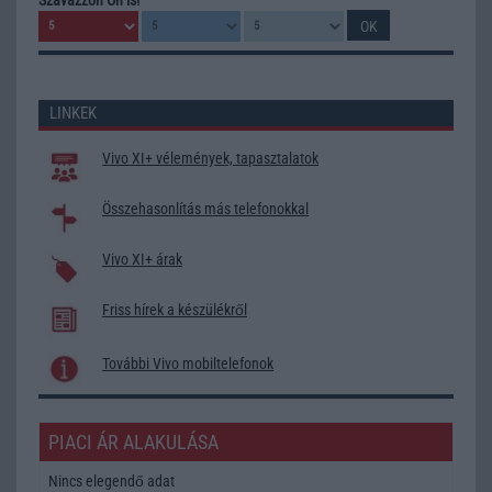
LINKEK
Vivo XI+ vélemények, tapasztalatok
Összehasonlítás más telefonokkal
Vivo XI+ árak
Friss hírek a készülékről
További Vivo mobiltelefonok
PIACI ÁR ALAKULÁSA
Nincs elegendő adat