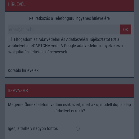
HÍRLEVÉL
Feliratkozás a Telefonguru ingyenes hírlevelére
OK
Elfogadom az
Adatvédelmi és Adatkezelési Tájékoztatót
Ezt a
webhelyet a reCAPTCHA védi. A Google
adatvédelmi irányelve
és a
szolgáltatási feltételek
érvényesek.
Korábbi hírlevelek
SZAVAZÁS
Megérné Önnek telefont váltani csak azért, mert az új modell dupla alap
tárhellyel érkezik?
Igen, a tárhely nagyon fontos