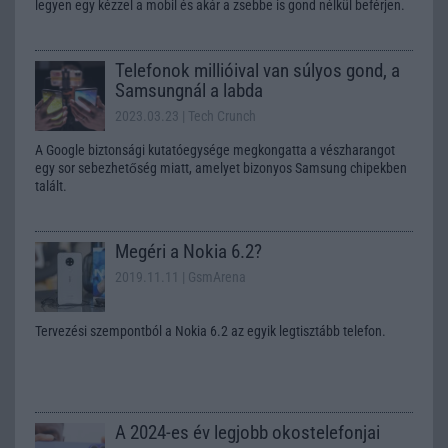
legyen egy kézzel a mobil és akár a zsebbe is gond nélkül beférjen.
Telefonok millióival van súlyos gond, a
Samsungnál a labda
2023.03.23
| Tech Crunch
A Google biztonsági kutatóegysége megkongatta a vészharangot
egy sor sebezhetőség miatt, amelyet bizonyos Samsung chipekben
talált.
Megéri a Nokia 6.2?
2019.11.11
| GsmArena
Tervezési szempontból a Nokia 6.2 az egyik legtisztább telefon.
A 2024-es év legjobb okostelefonjai