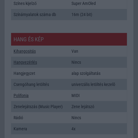
Színes kijelző
Super AmOled
Színárnyalatok száma db
16m (24 bit)
HANG ÉS KÉP
Kihangositás
Van
Hangvezérlés
Nincs
Hangjegyzet
alap szolgáltatás
Csengőhang letöltés
univerzális letöltés kezelõ
Polifonia
MIDI
Zenelejátszás (Music Player)
Zene lejátszó
Rádió
Nincs
Kamera
4x