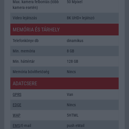
Max. kamera felbontás (több
50 Mpixel
kamera esetén)
Video lejátszás
8K UHD+ lejátszó
MEMÓRIA ÉS TÁRHELY
Telefonkönyv db
dinamikus
Min. memória
8 GB
Min. háttértár
128 GB
Memória bővíthetőség
Nincs
ADATCSERE
GPRS
Van
EDGE
Nincs
WAP
5HTML
EMS
/E-mail
push eMail