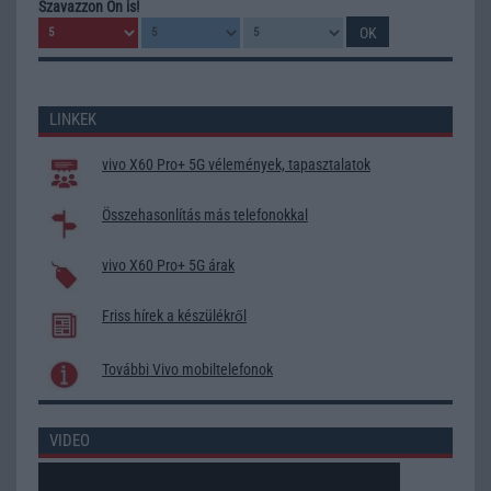
Szavazzon Ön is!
LINKEK
vivo X60 Pro+ 5G vélemények, tapasztalatok
Összehasonlítás más telefonokkal
vivo X60 Pro+ 5G árak
Friss hírek a készülékről
További Vivo mobiltelefonok
VIDEO