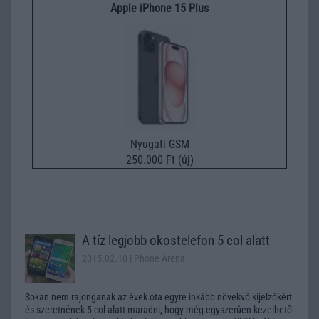
Apple iPhone 15 Plus
Nyugati GSM
250.000 Ft (új)
A tíz legjobb okostelefon 5 col alatt
2015.02.10
| Phone Arena
Sokan nem rajonganak az évek óta egyre inkább növekvõ kijelzõkért
és szeretnének 5 col alatt maradni, hogy még egyszerûen kezelhetõ