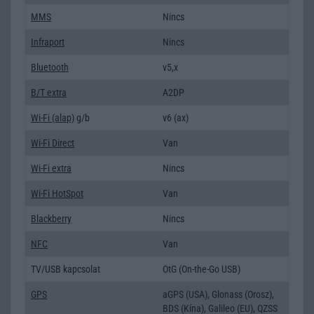
MMS
Nincs
Infraport
Nincs
Bluetooth
v5,x
B/T extra
A2DP
Wi-Fi (alap)
g/b
v6 (ax)
Wi-Fi Direct
Van
Wi-Fi extra
Nincs
Wi-Fi HotSpot
Van
Blackberry
Nincs
NFC
Van
TV/USB kapcsolat
OtG (On-the-Go USB)
GPS
aGPS (USA), Glonass (Orosz),
BDS (Kína), Galileo (EU), QZSS