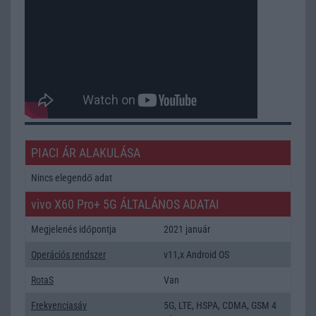
PIACI ÁR ALAKULÁSA
Nincs elegendő adat
vivo X60 Pro+ 5G ÁLTALÁNOS ADATAI
Megjelenés időpontja
2021 január
Operációs rendszer
v11,x Android OS
RotaS
Van
Frekvenciasáv
5G, LTE, HSPA, CDMA, GSM 4