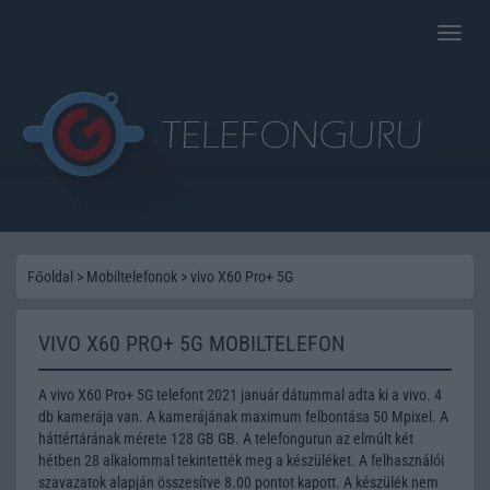
Toggle
naviga
Főoldal
>
Mobiltelefonok
>
vivo X60 Pro+ 5G
VIVO X60 PRO+ 5G MOBILTELEFON
A vivo X60 Pro+ 5G telefont 2021 január dátummal adta ki a vivo. 4
db kamerája van. A kamerájának maximum felbontása 50 Mpixel. A
háttértárának mérete 128 GB GB. A telefongurun az elmúlt két
hétben 28 alkalommal tekintették meg a készüléket. A felhasználói
szavazatok alapján összesítve 8.00 pontot kapott. A készülék nem