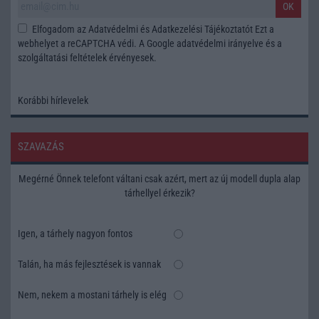
OK
Elfogadom az
Adatvédelmi és Adatkezelési Tájékoztatót
Ezt a
webhelyet a reCAPTCHA védi. A Google
adatvédelmi irányelve
és a
szolgáltatási feltételek
érvényesek.
Korábbi hírlevelek
SZAVAZÁS
Megérné Önnek telefont váltani csak azért, mert az új modell dupla alap
tárhellyel érkezik?
Igen, a tárhely nagyon fontos
Talán, ha más fejlesztések is vannak
Nem, nekem a mostani tárhely is elég