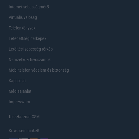
Internet sebességmérő
Virtuális valóság
Telefonkönyvek
Lefedettségi térképek
Letöltési sebesség térkép
Nemzetközi hívószámok
Mobiltelefon védelem és biztonság
Kapcsolat
Médiaajánlat
Impresszum
UjesHasznaltGSM
Kövessen minket!