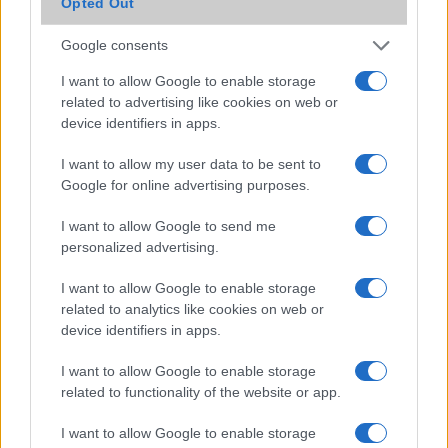
Opted Out
változatnál jobb valamiben
(vagy több dologban)!
Google consents
Védelem
Nincs
I want to allow Google to enable storage
Limited Edition
Nincs
related to advertising like cookies on web or
device identifiers in apps.
SAR
0,80
I want to allow my user data to be sent to
N/A = Nincs adat. Legutóbbi frissítés: 2026-07-13 19:00:00
Google for online advertising purposes.
I want to allow Google to send me
personalized advertising.
I want to allow Google to enable storage
related to analytics like cookies on web or
Új és Használt GSM kiemelt ajánlatok
device identifiers in apps.
I want to allow Google to enable storage
Samsung Galaxy S26 Ultra
related to functionality of the website or app.
I want to allow Google to enable storage