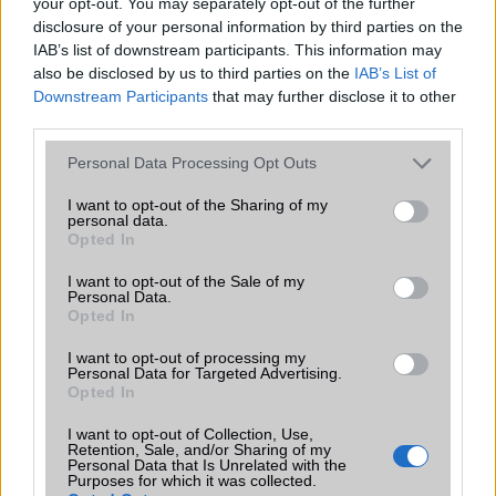
your opt-out. You may separately opt-out of the further
T9 szótár
alkalmazás független szótár
disclosure of your personal information by third parties on the
IAB’s list of downstream participants. This information may
Office alkalmazások
alap szolgáltatás
also be disclosed by us to third parties on the
IAB’s List of
Iránytũ
ecompass
Downstream Participants
that may further disclose it to other
third parties.
Extrák
32-bit/192kHz audio
Please note that this website/app uses one or more Google
Personal Data Processing Opt Outs
EGYÉB
services and may gather and store information including but
not limited to your visit or usage behaviour. You may click to
I want to opt-out of the Sharing of my
personal data.
Vibra jelzés
alap szolgáltatás
grant or deny consent to Google and its third-party tags to
Opted In
use your data for below specified purposes in below Google
SIM típus
nanoSIM
consent section.
I want to opt-out of the Sale of my
Personal Data.
SIM-ek száma
2
Opted In
Flight mode
Van
I want to opt-out of processing my
Personal Data for Targeted Advertising.
Terület
Globális
Opted In
Funkciók
120Hz, HDR10+, 1300 nits
I want to opt-out of Collection, Use,
(csúcs)
Retention, Sale, and/or Sharing of my
Personal Data that Is Unrelated with the
Purposes for which it was collected.
Brand
Pro+ - a professzionális