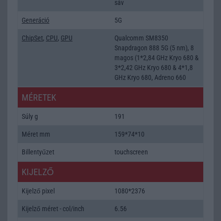
sáv
Generáció
5G
ChipSet
,
CPU
,
GPU
Qualcomm SM8350
Snapdragon 888 5G (5 nm), 8
magos (1*2,84 GHz Kryo 680 &
3*2,42 GHz Kryo 680 & 4*1,8
GHz Kryo 680, Adreno 660
MÉRETEK
Súly g
191
Méret mm
159*74*10
Billentyűzet
touchscreen
KIJELZŐ
Kijelző pixel
1080*2376
Kijelző méret - col/inch
6.56