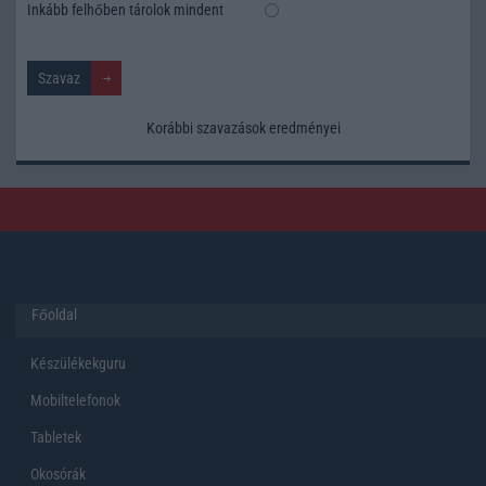
Inkább felhőben tárolok mindent
Korábbi szavazások eredményei
Főoldal
Készülékekguru
Mobiltelefonok
Tabletek
Okosórák