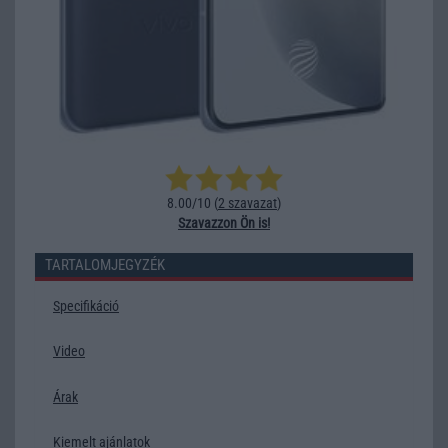
8.00/10 (
2 szavazat
)
Szavazzon Ön is!
TARTALOMJEGYZÉK
Specifikáció
Video
Árak
Kiemelt ajánlatok