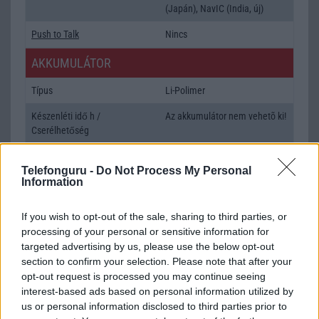
(Japán), NavIC (India, új)
Push to Talk
Nincs
AKKUMULÁTOR
Típus
Li-Polimer
Készenléti idő h /
Az akkumulátor nem vehetõ ki!
Cserélhetőség
Beszélgetési idő h /
Gyorstöltésre alkalmas
Telefonguru -
Gyorstöltés
Do Not Process My Personal
Information
ALKALMAZÁSOK ÉS ÉRZÉKELŐK
If you wish to opt-out of the sale, sharing to third parties, or
Java
Nincs
processing of your personal or sensitive information for
targeted advertising by us, please use the below opt-out
Flash
/
Ujjlenyomat olvasó
Fingerprint sensor
section to confirm your selection. Please note that after your
opt-out request is processed you may continue seeing
SNS integráció
alap szolgáltatás
interest-based ads based on personal information utilized by
Organizer
alap szolgáltatás
us or personal information disclosed to third parties prior to