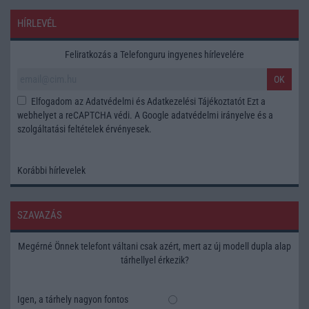
HÍRLEVÉL
Feliratkozás a Telefonguru ingyenes hírlevelére
OK
Elfogadom az
Adatvédelmi és Adatkezelési Tájékoztatót
Ezt a
webhelyet a reCAPTCHA védi. A Google
adatvédelmi irányelve
és a
szolgáltatási feltételek
érvényesek.
Korábbi hírlevelek
SZAVAZÁS
Megérné Önnek telefont váltani csak azért, mert az új modell dupla alap
tárhellyel érkezik?
Igen, a tárhely nagyon fontos