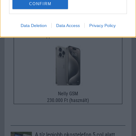
CONFIRM
Nyugati GSM
210.000 Ft (új)
Data Deletion
Data Access
Privacy Policy
Apple iPhone 15 Pro Max
Nelly GSM
230.000 Ft (használt)
A tíz legjobb okostelefon 5 col alatt