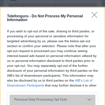
Flash
/
Ujjlenyomat olvasó
Fingerprint sensor
Telefonguru -
SNS integráció
Do Not Process My Personal
alap szolgáltatás
Information
Organizer
alap szolgáltatás
If you wish to opt-out of the sale, sharing to third parties, or
T9 szótár
alkalmazás független szótár
processing of your personal or sensitive information for
targeted advertising by us, please use the below opt-out
Office alkalmazások
DV = Document viewer (Word,
section to confirm your selection. Please note that after your
Excel, PowerPoint, PDF)
opt-out request is processed you may continue seeing
Iránytũ
ecompass
interest-based ads based on personal information utilized by
us or personal information disclosed to third parties prior to
Extrák
Nincs
your opt-out. You may separately opt-out of the further
disclosure of your personal information by third parties on the
EGYÉB
IAB’s list of downstream participants. This information may
also be disclosed by us to third parties on the
IAB’s List of
Vibra jelzés
Van
Downstream Participants
that may further disclose it to other
SIM típus
nanoSIM
third parties.
SIM-ek száma
2
Please note that this website/app uses one or more Google
Personal Data Processing Opt Outs
services and may gather and store information including but