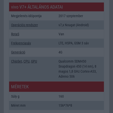
vivo V7+ ÁLTALÁNOS ADATAI
Megjelenés időpontja
2017 szeptember
Operációs rendszer
v7,x Nougat (Android)
RotaS
Van
Frekvenciasáv
LTE, HSPA, GSM 3 sáv
Generáció
4G
ChipSet
,
CPU
,
GPU
Qualcomm SDM450
Snapdragon 450 (14 nm), 8
magos 1,8 GHz Cortex-A53,
Adreno 506
MÉRETEK
Súly g
160
Méret mm
156*76*8