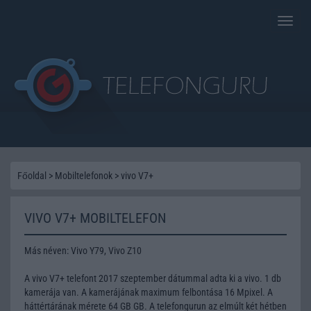
Toggle
naviga
Főoldal
>
Mobiltelefonok
>
vivo V7+
VIVO V7+ MOBILTELEFON
Más néven: Vivo Y79, Vivo Z10
A vivo V7+ telefont 2017 szeptember dátummal adta ki a vivo. 1 db
kamerája van. A kamerájának maximum felbontása 16 Mpixel. A
háttértárának mérete 64 GB GB. A telefongurun az elmúlt két hétben