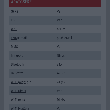
ADATCSERE
GPRS
Van
EDGE
Van
WAP
5HTML
EMS
/E-mail
push eMail
MMS
Van
Infraport
Nincs
Bluetooth
v4,x
B/T extra
A2DP
Wi-Fi (alap)
g/b
v4 (n)
Wi-Fi Direct
Van
Wi-Fi extra
DLNA
Wi-Fi HotSpot
Van