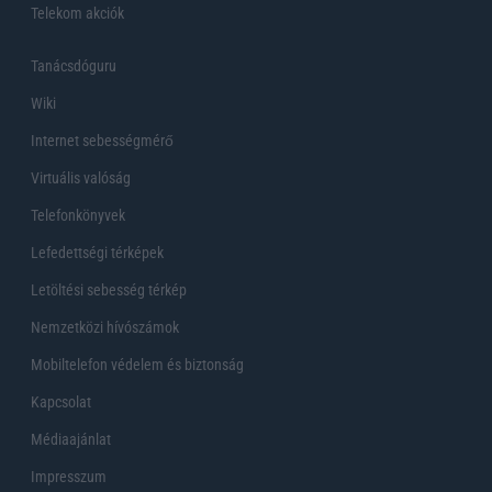
Telekom akciók
Tanácsdóguru
Wiki
Internet sebességmérő
Virtuális valóság
Telefonkönyvek
Lefedettségi térképek
Letöltési sebesség térkép
Nemzetközi hívószámok
Mobiltelefon védelem és biztonság
Kapcsolat
Médiaajánlat
Impresszum