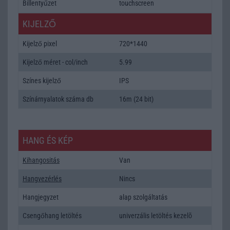
Billentyűzet
touchscreen
KIJELZŐ
Kijelző pixel
720*1440
Kijelző méret - col/inch
5.99
Színes kijelző
IPS
Színárnyalatok száma db
16m (24 bit)
HANG ÉS KÉP
Kihangositás
Van
Hangvezérlés
Nincs
Hangjegyzet
alap szolgáltatás
Csengőhang letöltés
univerzális letöltés kezelõ