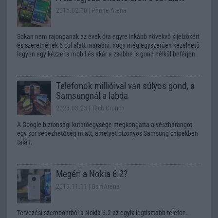
2015.02.10
| Phone Arena
Sokan nem rajonganak az évek óta egyre inkább növekvõ kijelzõkért
és szeretnének 5 col alatt maradni, hogy még egyszerûen kezelhetõ
legyen egy kézzel a mobil és akár a zsebbe is gond nélkül beférjen.
Telefonok millióival van súlyos gond, a
Samsungnál a labda
2023.03.23
| Tech Crunch
A Google biztonsági kutatóegysége megkongatta a vészharangot
egy sor sebezhetőség miatt, amelyet bizonyos Samsung chipekben
talált.
Megéri a Nokia 6.2?
2019.11.11
| GsmArena
Tervezési szempontból a Nokia 6.2 az egyik legtisztább telefon.