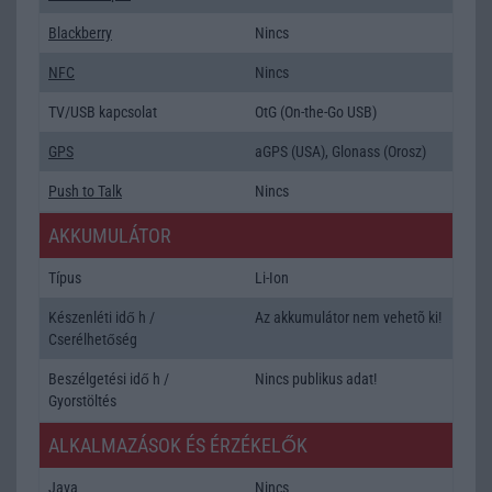
Blackberry
Nincs
NFC
Nincs
TV/USB kapcsolat
OtG (On-the-Go USB)
GPS
aGPS (USA), Glonass (Orosz)
Push to Talk
Nincs
AKKUMULÁTOR
Típus
Li-Ion
Készenléti idő h /
Az akkumulátor nem vehetõ ki!
Cserélhetőség
Beszélgetési idő h /
Nincs publikus adat!
Gyorstöltés
ALKALMAZÁSOK ÉS ÉRZÉKELŐK
Java
Nincs