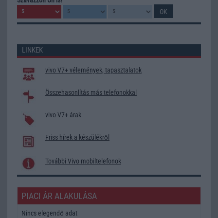
LINKEK
vivo V7+ vélemények, tapasztalatok
Összehasonlítás más telefonokkal
vivo V7+ árak
Friss hírek a készülékről
További Vivo mobiltelefonok
PIACI ÁR ALAKULÁSA
Nincs elegendő adat