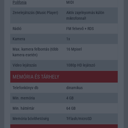
Polifonia
MIDI
Zenelejátszás (Music Player)
Aktív zajelnyomás külön
mikrofonnal!
Rádió
FM felvevõ + RDS
Kamera
1x
Max. kamera felbontás (több
16 Mpixel
kamera esetén)
Video lejátszás
1080p HD lejátszó
MEMÓRIA ÉS TÁRHELY
Telefonkönyv db
dinamikus
Min. memória
4 GB
Min. háttértár
64 GB
Memória bővíthetőség
T-Flash/microSD