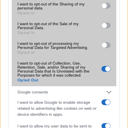
Flight mode
Van
not limited to your visit or usage behaviour. You may click to
I want to opt-out of the Sharing of my
personal data.
grant or deny consent to Google and its third-party tags to
Terület
India
Opted In
use your data for below specified purposes in below Google
consent section.
Funkciók
Glass front, plastic back, plastic
I want to opt-out of the Sale of my
Personal Data.
frame
Opted In
Brand
Nincs
I want to opt-out of processing my
Personal Data for Targeted Advertising.
Védelem
Nincs
Opted In
Limited Edition
Nincs
I want to opt-out of Collection, Use,
Retention, Sale, and/or Sharing of my
SAR
1,18
Personal Data that Is Unrelated with the
Purposes for which it was collected.
N/A = Nincs adat. Legutóbbi frissítés: 2026-07-13 19:00:00
Opted Out
Google consents
I want to allow Google to enable storage
related to advertising like cookies on web or
device identifiers in apps.
Új és Használt GSM kiemelt ajánlatok
I want to allow my user data to be sent to