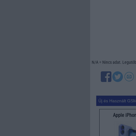
N/A = Nincs adat. Legutóbb
Új és Használt GSM
Apple iPho