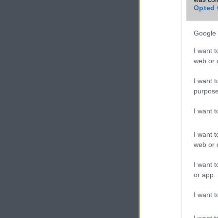
Opted 
Google 
I want t
web or d
I want t
purpose
I want 
I want t
web or d
I want t
or app.
I want t
I want t