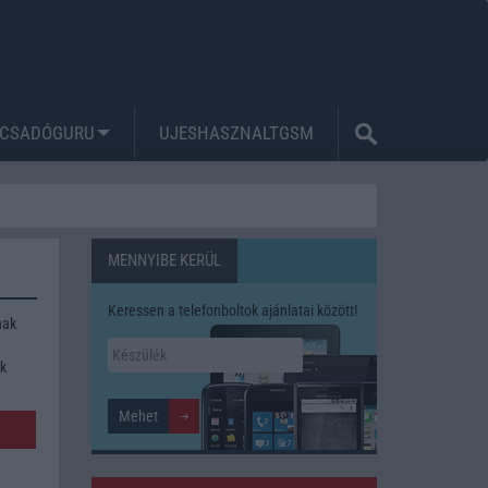
CSADÓGURU
UJESHASZNALTGSM
MENNYIBE KERÜL
Keressen a telefonboltok ajánlatai között!
nak
ék