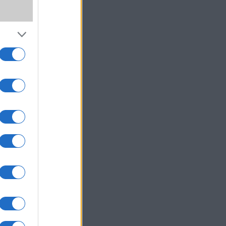
,
SS
ki!