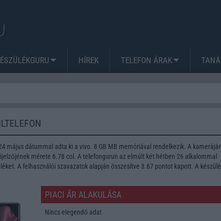
KÉSZÜLÉKGURU
HÍREK
TELEFON ÁRAK
TANÁ
ILTELEFON
024 május dátummal adta ki a vivo. 8 GB MB memóriával rendelkezik. A kamerájá
ijelzőjének mérete 6.78 col. A telefongurun az elmúlt két hétben 26 alkalommal
léket. A felhasználói szavazatok alapján összesítve 3.67 pontot kapott. A készül
PIACI ÁR ALAKULÁSA
Nincs elegendő adat