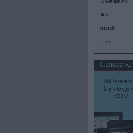
Kiemelt ajánlatok
Hírek
Szavazás
Linkek
ÚJÉSHASZNÁL
Hol és mennyi
kapható egy v
V30e?