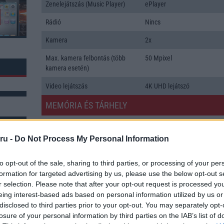
Zenelejátszás (Music Player)
ePlayer
Rádió
Nincs
Kamera
2x
Max. kamera felbontás (több
50 Mpixel
kamera esetén)
Video lejátszás
4K UHD lejátszó
MEMÓRIA ÉS TÁRHELY
Telefonkönyv db
dinamikus
ru -
Do Not Process My Personal Information
Min. memória
8 GB
Min. háttértár
128 GB
k: 1
to opt-out of the sale, sharing to third parties, or processing of your per
formation for targeted advertising by us, please use the below opt-out s
Memória bővíthetőség
T-Flash/microSD
r selection. Please note that after your opt-out request is processed y
eing interest-based ads based on personal information utilized by us or
ADATCSERE
disclosed to third parties prior to your opt-out. You may separately opt-
losure of your personal information by third parties on the IAB’s list of
GPRS
Van