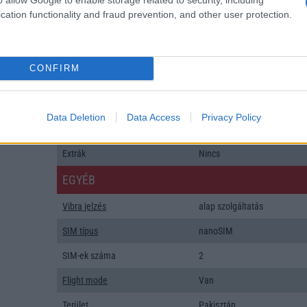
Flash
/
Ujjlenyomat olvasó
Fingerprint sensor
cation functionality and fraud prevention, and other user protection.
SNS integráció
alap szolgáltatás
Organizer
alap szolgáltatás
CONFIRM
T9 szótár
alkalmazás független szótár
Office alkalmazások
alap szolgáltatás
Data Deletion
Data Access
Privacy Policy
Iránytũ
ecompass
Extrák
Nincs
EGYÉB
Vibra jelzés
alap szolgáltatás
SIM típus
nanoSIM
SIM-ek száma
2
Flight mode
Van
Terület
Pakisztán