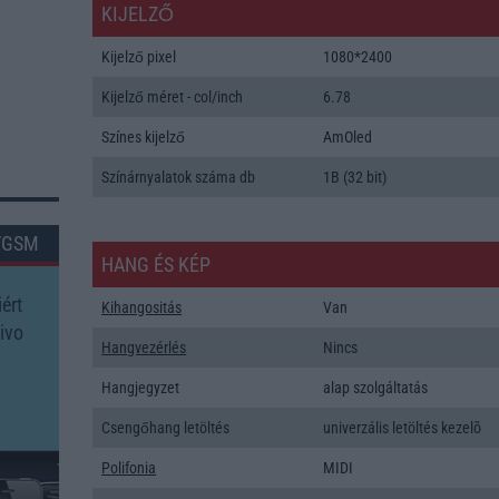
KIJELZŐ
Kijelző pixel
1080*2400
Kijelző méret - col/inch
6.78
Színes kijelző
AmOled
Színárnyalatok száma db
1B (32 bit)
TGSM
HANG ÉS KÉP
ért
Kihangositás
Van
ivo
Hangvezérlés
Nincs
Hangjegyzet
alap szolgáltatás
Csengőhang letöltés
univerzális letöltés kezelõ
Polifonia
MIDI