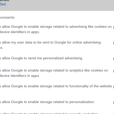
NFC
területenként változó
Out
TV/USB kapcsolat
OtG (On-the-Go USB)
consents
GPS
aGPS (USA), Glonass (Orosz)
BDS (Kína), Galileo (EU), QZ
o allow Google to enable storage related to advertising like cookies on
(Japán), NavIC (India, új)
evice identifiers in apps.
Push to Talk
Nincs
o allow my user data to be sent to Google for online advertising
s.
AKKUMULÁTOR
to allow Google to send me personalized advertising.
Típus
Li-Ion
Készenléti idő h /
Az akkumulátor nem vehetõ 
o allow Google to enable storage related to analytics like cookies on
Cserélhetőség
evice identifiers in apps.
Beszélgetési idő h /
44W-os gyorstöltés
o allow Google to enable storage related to functionality of the website
Gyorstöltés
ALKALMAZÁSOK ÉS ÉRZÉKELŐK
o allow Google to enable storage related to personalization.
Java
Nincs
o allow Google to enable storage related to security, including