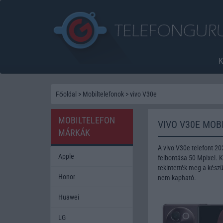
Főoldal
>
Mobiltelefonok
>
vivo V30e
MOBILTELEFON
VIVO V30E MOB
MÁRKÁK
A vivo V30e telefont 2
Apple
felbontása 50 Mpixel. K
tekintették meg a készü
Honor
nem kapható.
Huawei
LG