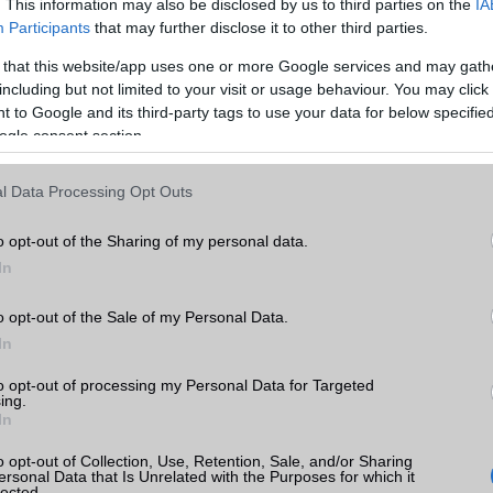
. This information may also be disclosed by us to third parties on the
IA
EDGE
Van
Participants
that may further disclose it to other third parties.
WAP
5HTML
 that this website/app uses one or more Google services and may gath
including but not limited to your visit or usage behaviour. You may click 
k
EMS
/E-mail
push eMail
 to Google and its third-party tags to use your data for below specifi
ogle consent section.
MMS
Nincs
tás
kkal
Infraport
Nincs
l Data Processing Opt Outs
ak
Bluetooth
v5,x
o opt-out of the Sharing of my personal data.
B/T extra
A2DP
In
Wi-Fi (alap)
g/b
v5 (ac)
o opt-out of the Sale of my Personal Data.
Wi-Fi Direct
Nincs
In
ok
Wi-Fi extra
Nincs
to opt-out of processing my Personal Data for Targeted
ing.
In
Wi-Fi HotSpot
alap szolgáltatás
Blackberry
Nincs
o opt-out of Collection, Use, Retention, Sale, and/or Sharing
ersonal Data that Is Unrelated with the Purposes for which it
lected.