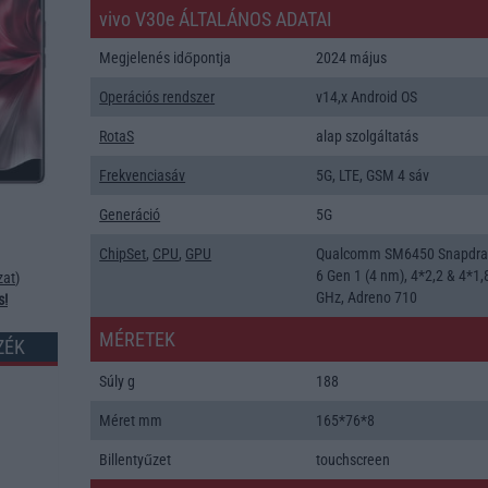
vivo V30e ÁLTALÁNOS ADATAI
Megjelenés időpontja
2024 május
Operációs rendszer
v14,x Android OS
RotaS
alap szolgáltatás
Frekvenciasáv
5G, LTE, GSM 4 sáv
Generáció
5G
ChipSet
,
CPU
,
GPU
Qualcomm SM6450 Snapdr
6 Gen 1 (4 nm), 4*2,2 & 4*1,
zat
)
GHz, Adreno 710
s!
MÉRETEK
ZÉK
Súly g
188
Méret mm
165*76*8
Billentyűzet
touchscreen