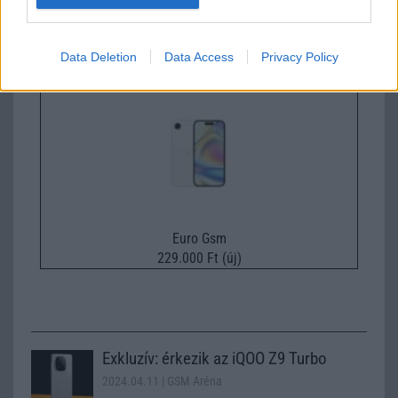
Euro Gsm
312.000 Ft (új)
Data Deletion
Data Access
Privacy Policy
Apple iPhone 17e
Euro Gsm
229.000 Ft (új)
Exkluzív: érkezik az iQOO Z9 Turbo
2024.04.11
| GSM Aréna