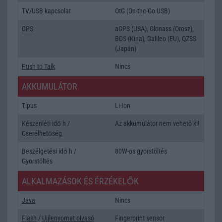
TV/USB kapcsolat
OtG (On-the-Go USB)
GPS
aGPS (USA), Glonass (Orosz),
BDS (Kína), Galileo (EU), QZSS
(Japán)
Push to Talk
Nincs
AKKUMULÁTOR
Típus
Li-Ion
Készenléti idő h /
Az akkumulátor nem vehetõ ki!
Cserélhetőség
Beszélgetési idő h /
80W-os gyorstöltés
Gyorstöltés
ALKALMAZÁSOK ÉS ÉRZÉKELŐK
Java
Nincs
Flash
/
Ujjlenyomat olvasó
Fingerprint sensor