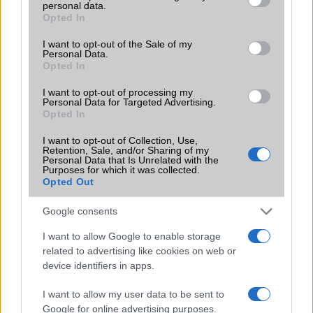
personal data.
grant or deny consent to Google and its third-party tags to
Funkciók
HDR
Opted In
use your data for below specified purposes in below Google
Brand
Turbo - kiemelkedõen jó
consent section.
I want to opt-out of the Sale of my
például töltésben, vagy
Personal Data.
Opted In
processzor sebességben!
Védelem
IP64
I want to opt-out of processing my
Personal Data for Targeted Advertising.
Opted In
Limited Edition
Nincs
I want to opt-out of Collection, Use,
SAR
Nincs publikus adat!
Retention, Sale, and/or Sharing of my
Personal Data that Is Unrelated with the
N/A = Nincs adat. Legutóbbi frissítés: 2026-07-13 19:00:00
Purposes for which it was collected.
Opted Out
Google consents
I want to allow Google to enable storage
related to advertising like cookies on web or
device identifiers in apps.
Új és Használt GSM kiemelt ajánlatok
I want to allow my user data to be sent to
Apple iPhone 15 Pro Max
Google for online advertising purposes.