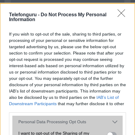
SNS integráció
alap szolgáltatás
Telefonguru -
Do Not Process My Personal
Information
Organizer
alap szolgáltatás
T9 szótár
alkalmazás független szótár
If you wish to opt-out of the sale, sharing to third parties, or
processing of your personal or sensitive information for
Office alkalmazások
alap szolgáltatás
targeted advertising by us, please use the below opt-out
Iránytũ
ecompass
section to confirm your selection. Please note that after your
opt-out request is processed you may continue seeing
Extrák
Nincs
interest-based ads based on personal information utilized by
us or personal information disclosed to third parties prior to
EGYÉB
your opt-out. You may separately opt-out of the further
disclosure of your personal information by third parties on the
Vibra jelzés
alap szolgáltatás
IAB’s list of downstream participants. This information may
also be disclosed by us to third parties on the
SIM típus
nanoSIM
IAB’s List of
Downstream Participants
that may further disclose it to other
SIM-ek száma
2
third parties.
Flight mode
Van
Please note that this website/app uses one or more Google
Personal Data Processing Opt Outs
services and may gather and store information including but
Terület
Kína
not limited to your visit or usage behaviour. You may click to
I want to opt-out of the Sharing of my