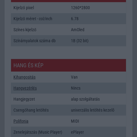
Kijelző pixel
1260*2800
Kijelző méret - col/inch
6.78
Színes kijelző
AmOled
Színárnyalatok száma db
1B (32 bit)
HANG ÉS KÉP
Kihangositás
Van
Hangvezérlés
Nincs
Hangjegyzet
alap szolgáltatás
Csengőhang letöltés
univerzális letöltés kezelõ
Polifonia
MIDI
Zenelejátszás (Music Player)
ePlayer