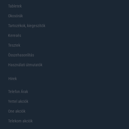
Tabletek
Okosórák
Tartozékok, kiegeszítők
Keresés
Tesztek
Összehasonlítás
Használati útmutatók
Hirek
Telefon Árak
Yettel akciók
One akciók
Telekom akciók