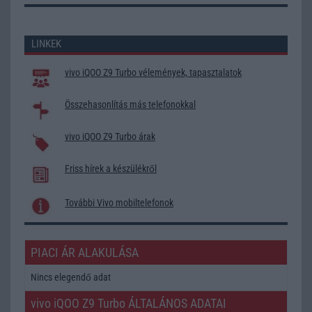
LINKEK
vivo iQOO Z9 Turbo vélemények, tapasztalatok
Összehasonlítás más telefonokkal
vivo iQOO Z9 Turbo árak
Friss hírek a készülékről
További Vivo mobiltelefonok
PIACI ÁR ALAKULÁSA
Nincs elegendő adat
vivo iQOO Z9 Turbo ÁLTALÁNOS ADATAI