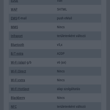
EDGE
Van
WAP
5HTML
EMS
/E-mail
push eMail
MMS
Nincs
Infraport
területenként változó
Bluetooth
v5,x
B/T extra
A2DP
Wi-Fi (alap)
g/b
v6 (ax)
Wi-Fi Direct
Nincs
Wi-Fi extra
Nincs
Wi-Fi HotSpot
alap szolgáltatás
Blackberry
Nincs
NFC
területenként változó