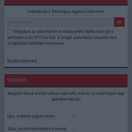
Feliratkozás a Telefonguru ingyenes hírlevelére
OK
Elfogadom az
Adatvédelmi és Adatkezelési Tájékoztatót
Ezt a
webhelyet a reCAPTCHA védi. A Google
adatvédelmi irányelve
és a
szolgáltatási feltételek
érvényesek.
Korábbi hírlevelek
SZAVAZÁS
Megérné Önnek telefont váltani csak azért, mert az új modell dupla alap
tárhellyel érkezik?
Igen, a tárhely nagyon fontos
Talán, ha más fejlesztések is vannak