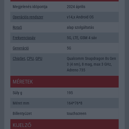
Megjelenés időpontja
2024 április
Operációs rendszer
v14,x Android OS
RotaS
alap szolgáltatás
Frekvenciasáv
5G, LTE, GSM 4 sáv
Generáció
5G
ChipSet
,
CPU
,
GPU
Qualcomm Snapdragon 8s Gen
3 (4 nm), 8 mag, max 3 GHz,
Adreno 735
MÉRETEK
Súly g
195
Méret mm
164*76*8
Billentyűzet
touchscreen
KIJELZŐ