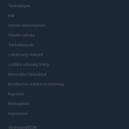
Tanácsdóguru
Wiki
Internet sebességmérő
Virtuális valóság
Telefonkönyvek
Lefedettségi térképek
Letöltési sebesség térkép
Nemzetközi hívószámok
Mobiltelefon védelem és biztonság
Kapcsolat
Médiaajánlat
Impresszum
UjesHasznaltGSM