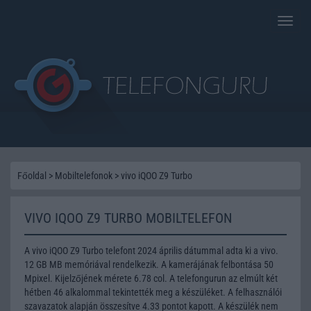
Toggle
naviga
Főoldal
>
Mobiltelefonok
>
vivo iQOO Z9 Turbo
VIVO IQOO Z9 TURBO MOBILTELEFON
A vivo iQOO Z9 Turbo telefont 2024 április dátummal adta ki a vivo.
12 GB MB memóriával rendelkezik. A kamerájának felbontása 50
Mpixel. Kijelzőjének mérete 6.78 col. A telefongurun az elmúlt két
hétben 46 alkalommal tekintették meg a készüléket. A felhasználói
szavazatok alapján összesítve 4.33 pontot kapott. A készülék nem