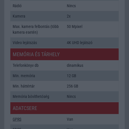
Rádió
Nincs
Kamera
2x
Max. kamera felbontás (több
50 Mpixel
kamera esetén)
Video lejátszás
4K UHD lejátszó
MEMÓRIA ÉS TÁRHELY
Telefonkönyv db
dinamikus
Min. memória
12 GB
Min. háttértár
256 GB
Memória bővíthetőség
Nincs
ADATCSERE
GPRS
Van