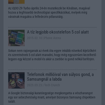
Az iQOO Z9 Turbo április 24-én mutatkozik be Kínában, magával
hozva a legfrissebb technológiai specifikációkat, melyek még
váratnak magukra a felfedezés pillanatáig.
A tíz legjobb okostelefon 5 col alatt
2015.02.10
| Phone Arena
Sokan nem rajonganak az évek óta egyre inkább növekvõ kijelzõkért
és szeretnének 5 col alatt maradni, hogy még egyszerûen kezelhetõ
legyen egy kézzel a mobil és akár a zsebbe is gond nélkül beférjen.
Telefonok millióival van súlyos gond, a
Samsungnál a labda
2023.03.23
| Tech Crunch
A Google biztonsági kutatóegysége megkongatta a vészharangot
egy sor sebezhetőség miatt, amelyet bizonyos Samsung chipekben
talált.