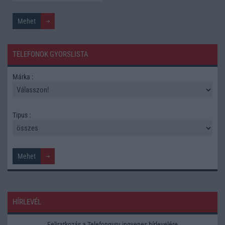
TELEFONOK GYORSLISTA
Márka :
Tipus :
HÍRLEVÉL
Feliratkozás a Telefonguru ingyenes hírlevelére