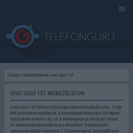
Toggle
naviga
Főoldal
>
Mobiltelefonok
>
vivo iQoo 15T
VIVO IQOO 15T MOBILTELEFON
A vivo iQoo 15T telefont 2026 május dátummal adta ki a vivo. 12 GB
MB memóriával rendelkezik. A kamerájának felbontása 200 Mpixel.
Kijelzőjének mérete 6.83 col. A telefongurun az elmúlt két hétben
47 alkalommal tekintették meg a készüléket. A felhasználói
szavazatok alapján összesítve 7.33 pontot kapott. A készülék nem