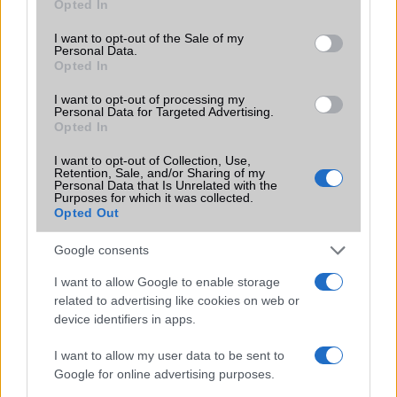
Opted In
use your data for below specified purposes in below Google
Funkciók
HDR10+
consent section.
I want to opt-out of the Sale of my
Brand
Nincs
Personal Data.
Opted In
Védelem
IP69
I want to opt-out of processing my
Personal Data for Targeted Advertising.
Limited Edition
Nincs
Opted In
SAR
Nincs publikus adat!
I want to opt-out of Collection, Use,
N/A = Nincs adat. Legutóbbi frissítés: 2026-07-13 19:00:00
Retention, Sale, and/or Sharing of my
Personal Data that Is Unrelated with the
Purposes for which it was collected.
Opted Out
Google consents
I want to allow Google to enable storage
related to advertising like cookies on web or
Új és Használt GSM kiemelt ajánlatok
device identifiers in apps.
Apple iPhone 16 Pro Max
I want to allow my user data to be sent to
Google for online advertising purposes.