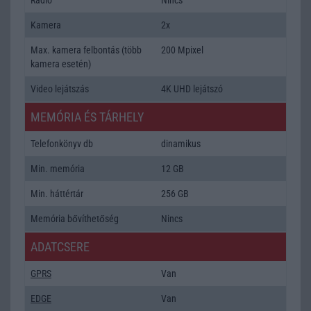
Kamera
2x
Max. kamera felbontás (több
200 Mpixel
kamera esetén)
Video lejátszás
4K UHD lejátszó
MEMÓRIA ÉS TÁRHELY
Telefonkönyv db
dinamikus
Min. memória
12 GB
Min. háttértár
256 GB
Memória bővíthetőség
Nincs
ADATCSERE
GPRS
Van
EDGE
Van