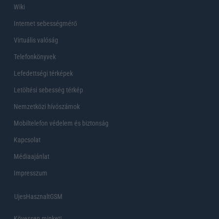
Wiki
Internet sebességmérő
Virtuális valóság
Telefonkönyvek
Lefedettségi térképek
Letöltési sebesség térkép
Nemzetközi hívószámok
Mobiltelefon védelem és biztonság
Kapcsolat
Médiaajánlat
Impresszum
UjesHasznaltGSM
Kövessen minket!