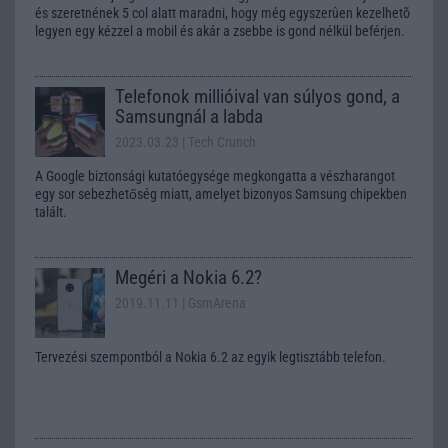
és szeretnének 5 col alatt maradni, hogy még egyszerûen kezelhetõ
legyen egy kézzel a mobil és akár a zsebbe is gond nélkül beférjen.
Telefonok millióival van súlyos gond, a
Samsungnál a labda
2023.03.23
| Tech Crunch
A Google biztonsági kutatóegysége megkongatta a vészharangot
egy sor sebezhetőség miatt, amelyet bizonyos Samsung chipekben
talált.
Megéri a Nokia 6.2?
2019.11.11
| GsmArena
Tervezési szempontból a Nokia 6.2 az egyik legtisztább telefon.