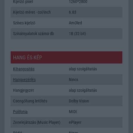
Kijelző pixel
1260*2800
Kijelző méret - col/inch
6.83
Színes kijelző
AmOled
Színárnyalatok száma db
1B (32 bit)
HANG ÉS KÉP
Kihangositás
alap szolgáltatás
Hangvezérlés
Nincs
Hangjegyzet
alap szolgáltatás
Csengőhang letöltés
Dolby Vision
Polifonia
MIDI
Zenelejátszás (Music Player)
ePlayer
Rádió
Nincs