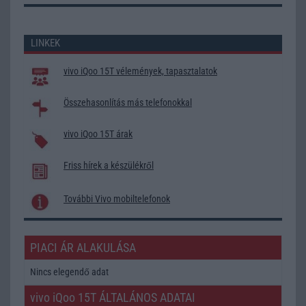
LINKEK
vivo iQoo 15T vélemények, tapasztalatok
Összehasonlítás más telefonokkal
vivo iQoo 15T árak
Friss hírek a készülékről
További Vivo mobiltelefonok
PIACI ÁR ALAKULÁSA
Nincs elegendő adat
vivo iQoo 15T ÁLTALÁNOS ADATAI