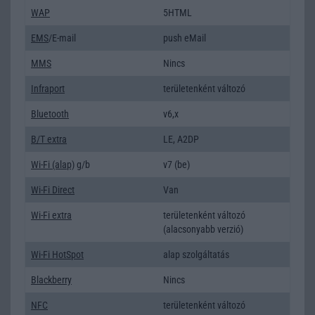
WAP
5HTML
EMS
/E-mail
push eMail
MMS
Nincs
Infraport
területenként változó
Bluetooth
v6,x
B/T extra
LE, A2DP
Wi-Fi (alap)
g/b
v7 (be)
Wi-Fi Direct
Van
Wi-Fi extra
területenként változó
(alacsonyabb verzió)
Wi-Fi HotSpot
alap szolgáltatás
Blackberry
Nincs
NFC
területenként változó