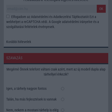
OK
Elfogadom az
Adatvédelmi és Adatkezelési Tájékoztatót
Ezt a
webhelyet a reCAPTCHA védi. A Google
adatvédelmi irányelve
és a
szolgáltatási feltételek
érvényesek.
Korábbi hírlevelek
SZAVAZÁS
Megérné Önnek telefont váltani csak azért, mert az új modell dupla alap
tárhellyel érkezik?
Igen, a tárhely nagyon fontos
Talán, ha más fejlesztések is vannak
Nem, nekem a mostani tárhely is elég