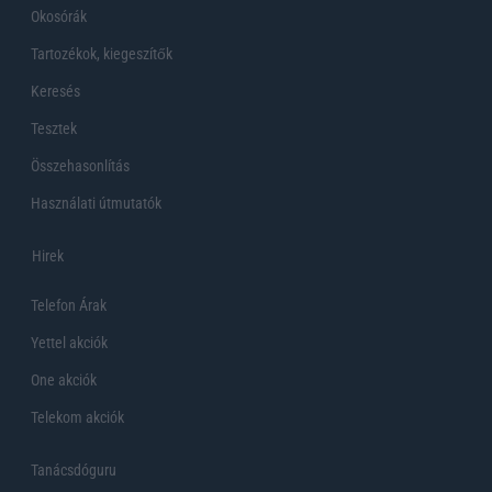
Okosórák
Tartozékok, kiegeszítők
Keresés
Tesztek
Összehasonlítás
Használati útmutatók
Hirek
Telefon Árak
Yettel akciók
One akciók
Telekom akciók
Tanácsdóguru