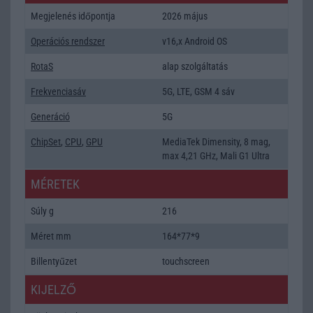
Megjelenés időpontja
2026 május
Operációs rendszer
v16,x Android OS
RotaS
alap szolgáltatás
Frekvenciasáv
5G, LTE, GSM 4 sáv
Generáció
5G
ChipSet
,
CPU
,
GPU
MediaTek Dimensity, 8 mag,
max 4,21 GHz, Mali G1 Ultra
MÉRETEK
Súly g
216
Méret mm
164*77*9
Billentyűzet
touchscreen
KIJELZŐ