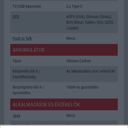
TV/USB kapcsolat
2,x Type-C
GPS
aGPS (USA), Glonass (Orosz),
BDS (Kína), Galileo (EU), QZSS
(Japán)
Push to Talk
Nincs
AKKUMULÁTOR
Típus
Silicium-Carbon
Készenléti idő h /
Az akkumulátor nem vehetõ ki!
Cserélhetőség
Beszélgetési idő h /
100W-os gyorstöltés
Gyorstöltés
ALKALMAZÁSOK ÉS ÉRZÉKELŐK
Java
Nincs
Flash
/
Ujjlenyomat olvasó
Fingerprint sensor