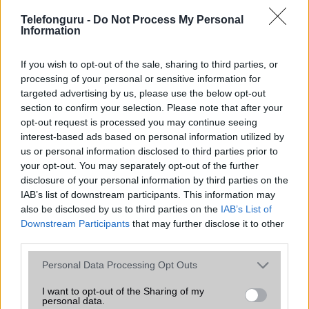
Telefonguru -
SNS integráció
Do Not Process My Personal
alap szolgáltatás
Information
Organizer
alap szolgáltatás
If you wish to opt-out of the sale, sharing to third parties, or
T9 szótár
alkalmazás független szótár
processing of your personal or sensitive information for
targeted advertising by us, please use the below opt-out
Office alkalmazások
alap szolgáltatás
section to confirm your selection. Please note that after your
Iránytũ
ecompass
opt-out request is processed you may continue seeing
interest-based ads based on personal information utilized by
Extrák
24-bit/192kHz audio
us or personal information disclosed to third parties prior to
your opt-out. You may separately opt-out of the further
EGYÉB
disclosure of your personal information by third parties on the
IAB’s list of downstream participants. This information may
Vibra jelzés
alap szolgáltatás
also be disclosed by us to third parties on the
IAB’s List of
SIM típus
nanoSIM
Downstream Participants
that may further disclose it to other
third parties.
SIM-ek száma
2
Please note that this website/app uses one or more Google
Personal Data Processing Opt Outs
Flight mode
Van
services and may gather and store information including but
not limited to your visit or usage behaviour. You may click to
I want to opt-out of the Sharing of my
Terület
Globális
personal data.
grant or deny consent to Google and its third-party tags to