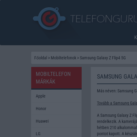
Főoldal
>
Mobiltelefonok
>
Samsung Galaxy Z Flip4 5G
MOBILTELEFON
SAMSUNG GALAX
MÁRKÁK
Más néven: Samsung Gal
Apple
Tovább a Samsung Galax
Honor
A Samsung Galaxy Z Fl
Huawei
rendelkezik. A kamerájá
hétben 210 alkalommal 
LG
pontot kapott. A készü