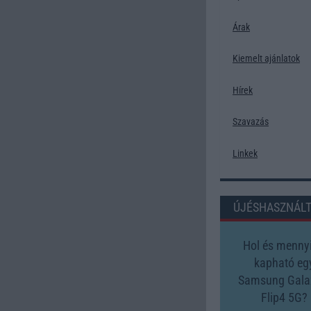
Árak
Kiemelt ajánlatok
Hírek
Szavazás
Linkek
ÚJÉSHASZNÁL
Hol és mennyi
kapható eg
Samsung Gala
Flip4 5G?