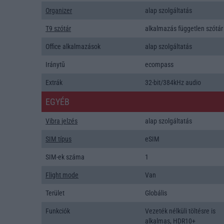
Organizer
alap szolgáltatás
T9 szótár
alkalmazás független szótár
Office alkalmazások
alap szolgáltatás
Iránytũ
ecompass
Extrák
32-bit/384kHz audio
EGYÉB
Vibra jelzés
alap szolgáltatás
SIM típus
eSIM
SIM-ek száma
1
Flight mode
Van
Terület
Globális
Funkciók
Vezeték nélküli töltésre is
alkalmas, HDR10+