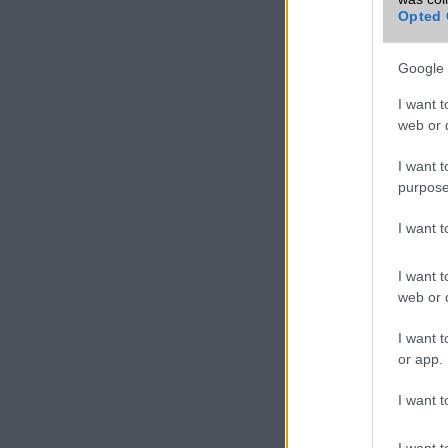
mobiltelefon
Opted 
Google 
I want t
web or d
I want t
purpose
I want 
I want t
web or d
I want t
or app.
I want t
I want t