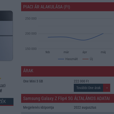
PIACI ÁR ALAKULÁSA (Ft)
250 000
200 000
150 000
feb
már
ápr
máj
Új
Használt
ÁRAK
One Mini 3 GB
222 000 Ft
zat
)
s!
Samsung Galaxy Z Flip4 5G ÁLTALÁNOS ADATAI
ZÉK
Megjelenés időpontja
2022 augusztus