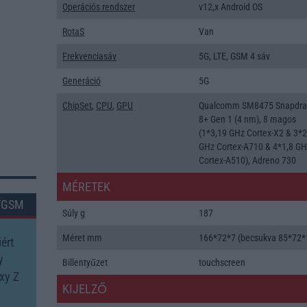
Operációs rendszer
v12,x Android OS
RotaS
Van
Frekvenciasáv
5G, LTE, GSM 4 sáv
Generáció
5G
ChipSet
,
CPU
,
GPU
Qualcomm SM8475 Snapdr
8+ Gen 1 (4 nm), 8 magos
(1*3,19 GHz Cortex-X2 & 3*2
GHz Cortex-A710 & 4*1,8 G
Cortex-A510), Adreno 730
MÉRETEK
TGSM
Súly g
187
Méret mm
166*72*7 (becsukva 85*72*
ért
y
Billentyűzet
touchscreen
xy Z
KIJELZŐ