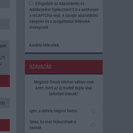
Elfogadom az
Adatvédelmi és
Adatkezelési Tájékoztatót
Ezt a webhelyet
a reCAPTCHA védi. A Google
adatvédelmi
irányelve
és a
szolgáltatási feltételek
érvényesek.
Korábbi hírlevelek
agon
,75
Hz
SZAVAZÁS
Megérné Önnek telefont váltani csak
azért, mert az új modell dupla alap
tárhellyel érkezik?
18)
Igen, a tárhely nagyon fontos
Talán, ha más fejlesztések is
vannak