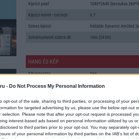
Kijelző pixel
1080*2640 (becsukva 260*5
Kijelző méret - col/inch
6.7
Színes kijelző
foldable Dynamic AmOled 2
Színárnyalatok száma db
16m (24 bit)
HANG ÉS KÉP
Kihangositás
Van
Hangvezérlés
Nincs
ru -
Do Not Process My Personal Information
Hangjegyzet
alap szolgáltatás
to opt-out of the sale, sharing to third parties, or processing of your per
Csengőhang letöltés
AKG hangrendszer
formation for targeted advertising by us, please use the below opt-out s
r selection. Please note that after your opt-out request is processed y
Polifonia
MIDI
eing interest-based ads based on personal information utilized by us or
disclosed to third parties prior to your opt-out. You may separately opt-
Zenelejátszás (Music Player)
Zene lejátszó
k: 28
losure of your personal information by third parties on the IAB’s list of