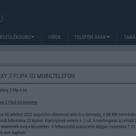
KÉSZÜLÉKGURU
HÍREK
TELEFON ÁRAK
TANÁ
Y Z FLIP4 5G MOBILTELEFON
axy Z Flip 4 5G
y Z Flip4 5G tesztjére
ip4 5G telefont 2022 augusztus dátummal adta ki a Samsung. 8 GB MB memóriáv
nak felbontása 12 Mpixel. Kijelzőjének mérete 6.7 col. A telefongurun az elmúlt 
tekintették meg a készüléket. A felhasználói szavazatok alapján összesítve 7.23
lék nem kapható.