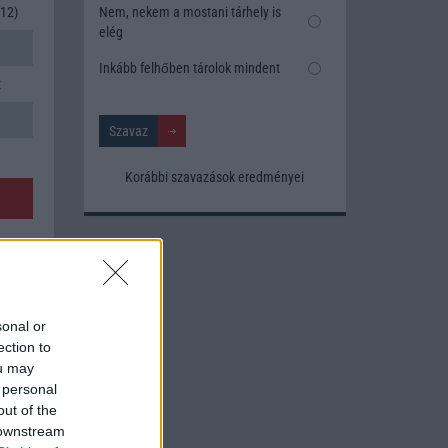
Nem, nekem a mostani tárhely is
12)
elég
Inkább felhőben tárolok mindent
x
Korábbi szavazások eredményei
sonal or
ection to
ou may
 personal
out of the
 downstream