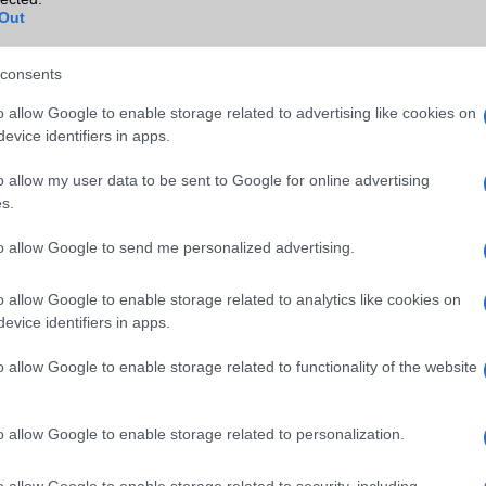
ok
Out
WAP
5HTML
EMS
/E-mail
push eMail
consents
MMS
Nincs
o allow Google to enable storage related to advertising like cookies on
evice identifiers in apps.
Infraport
Nincs
Bluetooth
v5,x
o allow my user data to be sent to Google for online advertising
s.
B/T extra
A2DP
to allow Google to send me personalized advertising.
Wi-Fi (alap)
g/b
v6 (ax)
Wi-Fi Direct
Van
o allow Google to enable storage related to analytics like cookies on
evice identifiers in apps.
Wi-Fi extra
Nincs
o allow Google to enable storage related to functionality of the website
Wi-Fi HotSpot
Van
Blackberry
Nincs
o allow Google to enable storage related to personalization.
NFC
Van
o allow Google to enable storage related to security, including