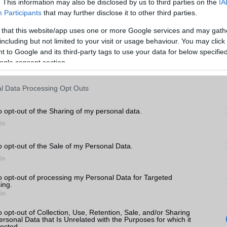
. This information may also be disclosed by us to third parties on the
IA
Rádió
Nincs
Participants
that may further disclose it to other third parties.
Kamera
2x
 that this website/app uses one or more Google services and may gath
Max. kamera felbontás (több
12 Mpixel
including but not limited to your visit or usage behaviour. You may click 
kamera esetén)
 to Google and its third-party tags to use your data for below specifi
ogle consent section.
Video lejátszás
4K UHD lejátszó
axy Z
MEMÓRIA ÉS TÁRHELY
l Data Processing Opt Outs
Telefonkönyv db
dinamikus
k
o opt-out of the Sharing of my personal data.
In
Min. memória
8 GB
tás
kkal
Min. háttértár
128 GB
o opt-out of the Sale of my Personal Data.
In
axy Z
Memória bővíthetőség
Nincs
to opt-out of processing my Personal Data for Targeted
ADATCSERE
ing.
In
GPRS
Van
o opt-out of Collection, Use, Retention, Sale, and/or Sharing
EDGE
Van
ersonal Data that Is Unrelated with the Purposes for which it
sung
lected.