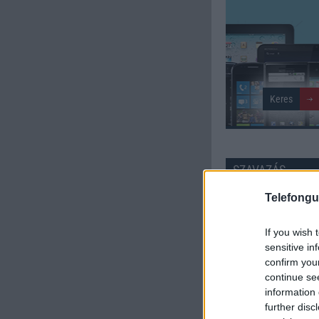
SZAVAZÁS
Telefongu
Külső: 7.43
If you wish 
Tudás: 7.18
sensitive in
confirm you
Minőség: 7.07
continue se
information 
Értékelés: 7.23 | Szavazato
further disc