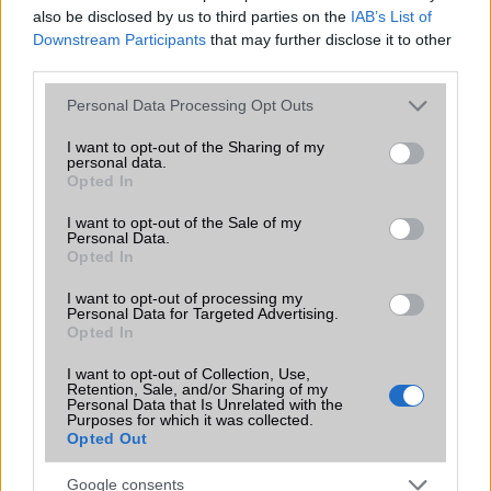
also be disclosed by us to third parties on the
IAB’s List of
Extrák
ANT+ support
Downstream Participants
that may further disclose it to other
third parties.
EGYÉB
Please note that this website/app uses one or more Google
Personal Data Processing Opt Outs
Vibra jelzés
alap szolgáltatás
services and may gather and store information including but
not limited to your visit or usage behaviour. You may click to
I want to opt-out of the Sharing of my
SIM típus
eSIM
personal data.
grant or deny consent to Google and its third-party tags to
Opted In
SIM-ek száma
2
use your data for below specified purposes in below Google
consent section.
I want to opt-out of the Sale of my
Flight mode
Van
Personal Data.
Opted In
Terület
Európa
I want to opt-out of processing my
Funkciók
Vezeték nélküli töltésre is
Personal Data for Targeted Advertising.
alkalmas, 120Hz, HDR10+,
Opted In
1300 nits (csúcs),, Always-on
display
I want to opt-out of Collection, Use,
Retention, Sale, and/or Sharing of my
Personal Data that Is Unrelated with the
Brand
Nincs
Purposes for which it was collected.
Opted Out
Védelem
IP68
Google consents
Limited Edition
BTS