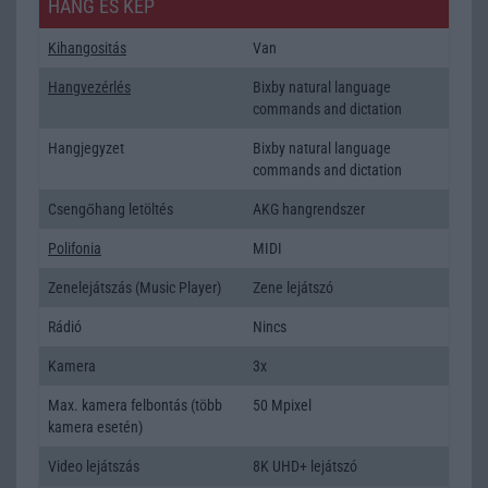
HANG ÉS KÉP
Kihangositás
Van
Hangvezérlés
Bixby natural language
commands and dictation
Hangjegyzet
Bixby natural language
commands and dictation
Csengőhang letöltés
AKG hangrendszer
Polifonia
MIDI
Zenelejátszás (Music Player)
Zene lejátszó
Rádió
Nincs
Kamera
3x
Max. kamera felbontás (több
50 Mpixel
kamera esetén)
Video lejátszás
8K UHD+ lejátszó