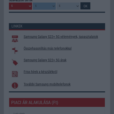
LINKEK
Samsung Galaxy S22+ 5G vélemények, tapasztalatok
Összehasonlítás más telefonokkal
Samsung Galaxy S22+ 5G árak
Friss hírek a készülékről
További Samsung mobiltelefonok
PIACI ÁR ALAKULÁSA (Ft)