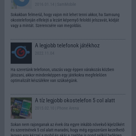
2016.01.14
| SamMobile
Sokakban felmerül, hogy vajon mit lehet tenni akkor, ha Samsung
okostelefonján elfelejti a lezárt képernyõ feloldó jelszavát, kódját
vagy a mintát. Szerencsére van megoldás.
A legjobb telefonok játékhoz
2022.11.04
Ha szeretünk telefonon, utazás vagy éppen várakozás közben
játszani, akkor mindenképpen egy játékokra megfelelően
optimalizált készülékre van szükségünk.
A tíz legjobb okostelefon 5 col alatt
2015.02.10
| Phone Arena
Sokan nem rajonganak az évek óta egyre inkább növekvõ kijelzõkért
és szeretnének 5 col alatt maradni, hogy még egyszerûen kezelhetõ
legyen egy kézzel a mobil és akár a zsebbe is gond nélkül beférjen.