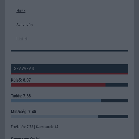
Hírek
Szavazás
Linkek
SZAVAZÁS
Külső: 8.07
Tudás: 7.68
Minőség: 7.45
Értékelés: 7.73 | Szavazatok: 44
Szavazzon Ön is!