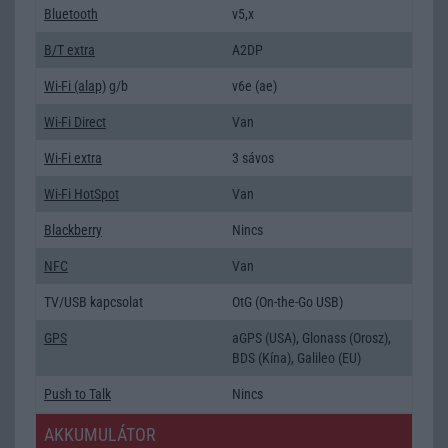
Bluetooth
v5,x
B/T extra
A2DP
Wi-Fi (alap)
g/b
v6e (ae)
Wi-Fi Direct
Van
Wi-Fi extra
3 sávos
Wi-Fi HotSpot
Van
Blackberry
Nincs
NFC
Van
TV/USB kapcsolat
OtG (On-the-Go USB)
GPS
aGPS (USA), Glonass (Orosz),
BDS (Kína), Galileo (EU)
Push to Talk
Nincs
AKKUMULÁTOR