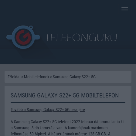
Toggle
naviga
Főoldal
>
Mobiltelefonok
>
Samsung Galaxy S22+ 5G
SAMSUNG GALAXY S22+ 5G MOBILTELEFON
Tovább a Samsung Galaxy S22+ 5G tesztjére
A Samsung Galaxy S22+ 5G telefont 2022 február dátummal adta ki
a Samsung. 3 db kamerája van. A kamerájának maximum
felbontása 50 Mpixel. A háttértárának mérete 128 GB GB. A