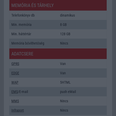
MEMÓRIA ÉS TÁRHELY
Telefonkönyv db
dinamikus
Min. memória
8 GB
Min. háttértár
128 GB
Memória bővíthetőség
Nincs
ADATCSERE
GPRS
Van
EDGE
Van
WAP
5HTML
EMS
/E-mail
push eMail
MMS
Nincs
Infraport
Nincs