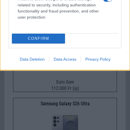
Nelly GSM
related to security, including authentication
245.000 Ft (új)
functionality and fraud prevention, and other
user protection.
Samsung Galaxy A56
CONFIRM
Data Deletion
Data Access
Privacy Policy
Euro Gsm
112.000 Ft (új)
Samsung Galaxy S26 Ultra