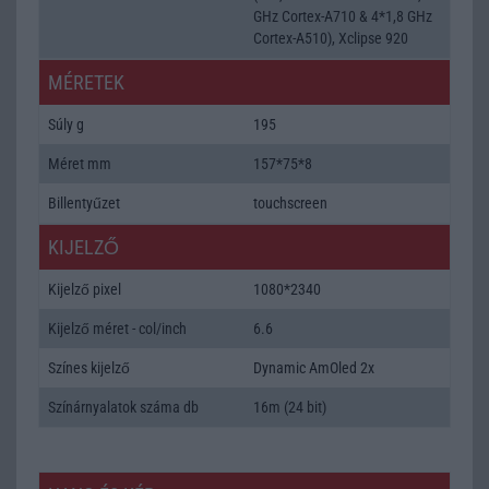
GHz Cortex-A710 & 4*1,8 GHz
Cortex-A510), Xclipse 920
MÉRETEK
Súly g
195
Méret mm
157*75*8
Billentyűzet
touchscreen
KIJELZŐ
Kijelző pixel
1080*2340
Kijelző méret - col/inch
6.6
Színes kijelző
Dynamic AmOled 2x
Színárnyalatok száma db
16m (24 bit)