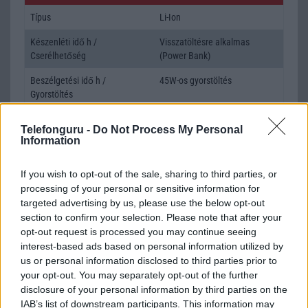
Típus
Li-Ion
Készenléti idő h /
Visszatöltésre alkalmas
Cserélhetőség
(Power Bank)
Beszélgetési idő h /
45W-os gyorstöltés
Gyorstöltés
ALKALMAZÁSOK ÉS ÉRZÉKELŐK
Telefonguru -
Do Not Process My Personal
Information
Java
Nincs
Flash
/
Ujjlenyomat olvasó
Fingerprint sensor
If you wish to opt-out of the sale, sharing to third parties, or
processing of your personal or sensitive information for
SNS integráció
alap szolgáltatás
targeted advertising by us, please use the below opt-out
section to confirm your selection. Please note that after your
Organizer
alap szolgáltatás
opt-out request is processed you may continue seeing
interest-based ads based on personal information utilized by
T9 szótár
alkalmazás független szótár
us or personal information disclosed to third parties prior to
Office alkalmazások
alap szolgáltatás
your opt-out. You may separately opt-out of the further
disclosure of your personal information by third parties on the
Iránytũ
ecompass
IAB’s list of downstream participants. This information may