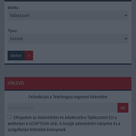
Márka :
Tipus :
HÍRLEVÉL
Feliratkozás a Telefonguru ingyenes hírlevelére
OK
Elfogadom az
Adatvédelmi és Adatkezelési Tájékoztatót
Ezt a
webhelyet a reCAPTCHA védi. A Google
adatvédelmi irányelve
és a
szolgáltatási feltételek
érvényesek.