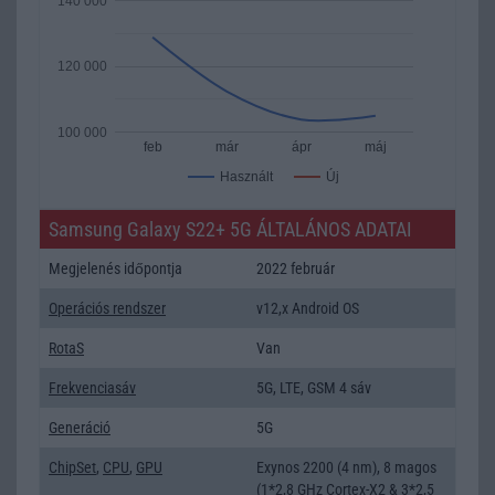
140 000
120 000
100 000
feb
már
ápr
máj
Új
Használt
Samsung Galaxy S22+ 5G ÁLTALÁNOS ADATAI
Megjelenés időpontja
2022 február
Operációs rendszer
v12,x Android OS
RotaS
Van
Frekvenciasáv
5G, LTE, GSM 4 sáv
Generáció
5G
ChipSet
,
CPU
,
GPU
Exynos 2200 (4 nm), 8 magos
(1*2,8 GHz Cortex-X2 & 3*2,5