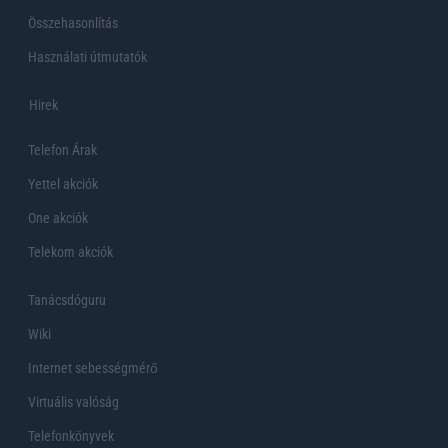
Összehasonlítás
Használati útmutatók
Hirek
Telefon Árak
Yettel akciók
One akciók
Telekom akciók
Tanácsdóguru
Wiki
Internet sebességmérő
Virtuális valóság
Telefonkönyvek