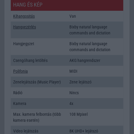
HANG ÉS KÉP
Kihangositás
Van
Hangvezérlés
Bixby natural language
commands and dictation
Hangjegyzet
Bixby natural language
commands and dictation
Csengőhang letöltés
AKG hangrendszer
Polifonia
MIDI
Zenelejátszás (Music Player)
Zene lejátszó
Rádió
Nincs
Kamera
4x
Max. kamera felbontás (több
108 Mpixel
kamera esetén)
Video lejátszás
8K UHD+ lejátszó