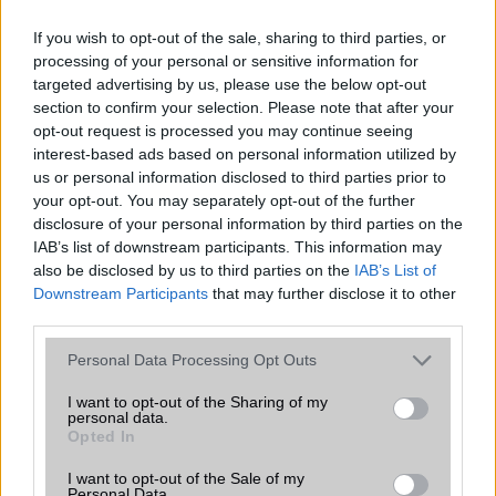
If you wish to opt-out of the sale, sharing to third parties, or
Típus
Li-Polimer
processing of your personal or sensitive information for
Készenléti idő h /
Az akkumulátor nem vehetõ ki!
targeted advertising by us, please use the below opt-out
Cserélhetőség
section to confirm your selection. Please note that after your
opt-out request is processed you may continue seeing
Beszélgetési idő h /
Gyorstöltésre alkalmas
interest-based ads based on personal information utilized by
Gyorstöltés
us or personal information disclosed to third parties prior to
your opt-out. You may separately opt-out of the further
ALKALMAZÁSOK ÉS ÉRZÉKELŐK
disclosure of your personal information by third parties on the
IAB’s list of downstream participants. This information may
Java
Nincs
also be disclosed by us to third parties on the
IAB’s List of
Flash
/
Ujjlenyomat olvasó
Fingerprint sensor
Downstream Participants
that may further disclose it to other
third parties.
SNS integráció
alap szolgáltatás
Please note that this website/app uses one or more Google
Personal Data Processing Opt Outs
Organizer
alap szolgáltatás
services and may gather and store information including but
not limited to your visit or usage behaviour. You may click to
I want to opt-out of the Sharing of my
T9 szótár
alkalmazás független szótár
personal data.
grant or deny consent to Google and its third-party tags to
Opted In
use your data for below specified purposes in below Google
Office alkalmazások
alap szolgáltatás
consent section.
I want to opt-out of the Sale of my
Iránytũ
ecompass
Personal Data.