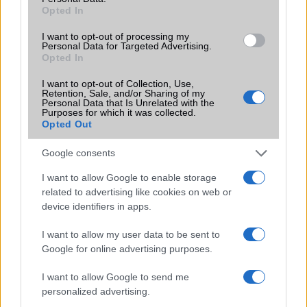
Opted In
Extrák
ANT+ support
I want to opt-out of processing my
Personal Data for Targeted Advertising.
EGYÉB
Opted In
Vibra jelzés
alap szolgáltatás
I want to opt-out of Collection, Use,
Retention, Sale, and/or Sharing of my
SIM típus
eSIM
Personal Data that Is Unrelated with the
Purposes for which it was collected.
SIM-ek száma
Opted Out
2
Flight mode
Van
Google consents
Terület
Globális
I want to allow Google to enable storage
related to advertising like cookies on web or
Funkciók
120Hz, HDR10+, 1300 nits
device identifiers in apps.
(csúcs)
I want to allow my user data to be sent to
Brand
Ultra - a legteljesebb
Google for online advertising purposes.
felszereltségû és
funkcionalitású változat!
I want to allow Google to send me
Védelem
IP68
personalized advertising.