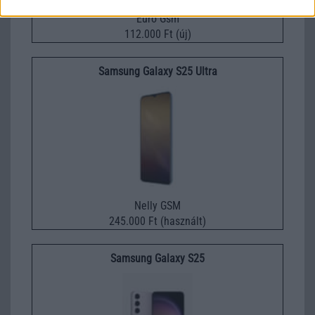
Euro Gsm
112.000 Ft (új)
Samsung Galaxy S25 Ultra
Nelly GSM
245.000 Ft (használt)
Samsung Galaxy S25