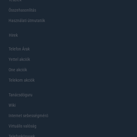
Összehasonlítás
Használati útmutatók
Hirek
Telefon Árak
Yettel akciók
One akciók
Telekom akciók
Tanácsdóguru
Wiki
Internet sebességmérő
Virtuális valóság
Telefonkönyvek