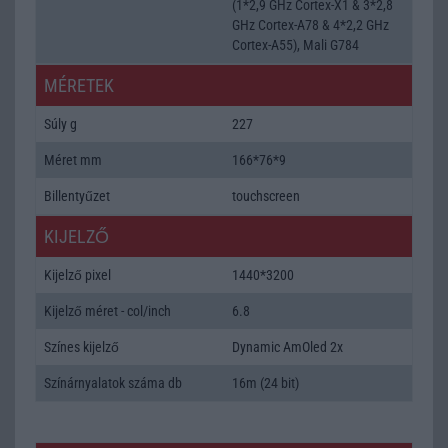
(1*2,9 GHz Cortex-X1 & 3*2,8
GHz Cortex-A78 & 4*2,2 GHz
Cortex-A55), Mali G784
MÉRETEK
Súly g
227
Méret mm
166*76*9
Billentyűzet
touchscreen
KIJELZŐ
Kijelző pixel
1440*3200
Kijelző méret - col/inch
6.8
Színes kijelző
Dynamic AmOled 2x
Színárnyalatok száma db
16m (24 bit)