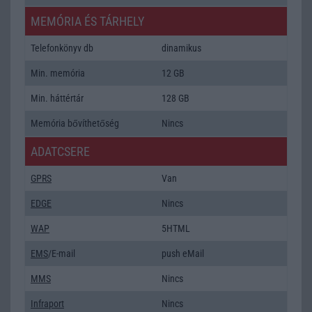
MEMÓRIA ÉS TÁRHELY
Telefonkönyv db
dinamikus
Min. memória
12 GB
Min. háttértár
128 GB
Memória bővíthetőség
Nincs
ADATCSERE
GPRS
Van
EDGE
Nincs
WAP
5HTML
EMS
/E-mail
push eMail
MMS
Nincs
Infraport
Nincs