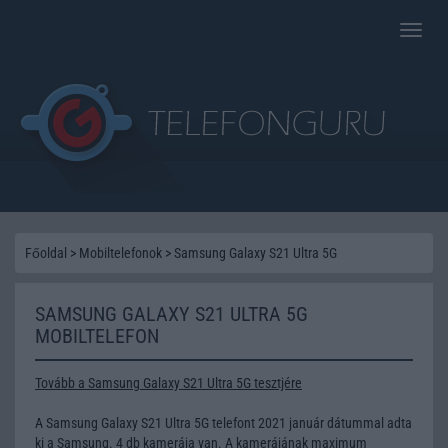
Toggle
naviga
Főoldal
>
Mobiltelefonok
>
Samsung Galaxy S21 Ultra 5G
SAMSUNG GALAXY S21 ULTRA 5G
MOBILTELEFON
Tovább a Samsung Galaxy S21 Ultra 5G tesztjére
A Samsung Galaxy S21 Ultra 5G telefont 2021 január dátummal adta
ki a Samsung. 4 db kamerája van. A kamerájának maximum