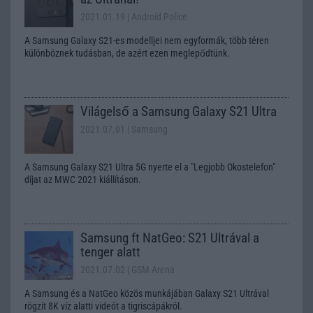
2021.01.19
| Android Police
A Samsung Galaxy S21-es modelljei nem egyformák, több téren
különböznek tudásban, de azért ezen meglepődtünk.
Világelső a Samsung Galaxy S21 Ultra
2021.07.01
| Samsung
A Samsung Galaxy S21 Ultra 5G nyerte el a "Legjobb Okostelefon"
díjat az MWC 2021 kiállításon.
Samsung ft NatGeo: S21 Ultrával a
tenger alatt
2021.07.02
| GSM Arena
A Samsung és a NatGeo közös munkájában Galaxy S21 Ultrával
rögzít 8K víz alatti videót a tigriscápákról.