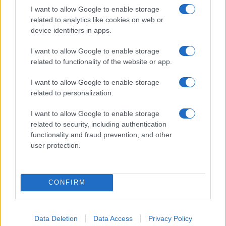
Limited Edition
Nincs
I want to allow Google to enable storage
related to analytics like cookies on web or
SAR
1,58
device identifiers in apps.
N/A = Nincs adat. Legutóbbi frissítés: 2026-07-13 19:00:00
I want to allow Google to enable storage
related to functionality of the website or app.
I want to allow Google to enable storage
related to personalization.
I want to allow Google to enable storage
Új és Használt GSM kiemelt ajánlatok
related to security, including authentication
functionality and fraud prevention, and other
Samsung Galaxy A56
user protection.
CONFIRM
Data Deletion
Data Access
Privacy Policy