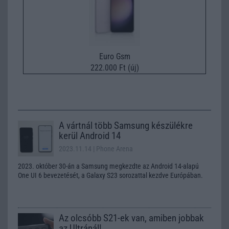
Euro Gsm
222.000 Ft (új)
A vártnál több Samsung készülékre
kerül Android 14
2023.11.14
| Phone Arena
2023. október 30-án a Samsung megkezdte az Android 14-alapú
One UI 6 bevezetését, a Galaxy S23 sorozattal kezdve Európában.
Az olcsóbb S21-ek van, amiben jobbak
az Ultránál!