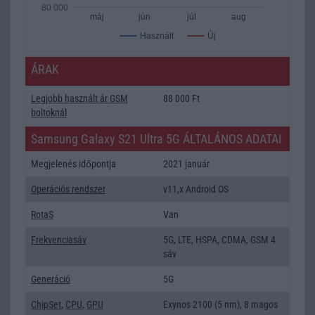
80 000
máj
jún
júl
aug
Új
Használt
ÁRAK
Legjobb használt ár GSM
88 000 Ft
boltoknál
Samsung Galaxy S21 Ultra 5G ÁLTALÁNOS ADATAI
Megjelenés időpontja
2021 január
Operációs rendszer
v11,x Android OS
RotaS
Van
Frekvenciasáv
5G, LTE, HSPA, CDMA, GSM 4
sáv
Generáció
5G
ChipSet
,
CPU
,
GPU
Exynos 2100 (5 nm), 8 magos