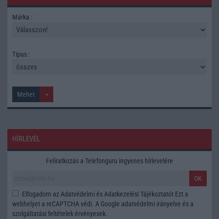
Márka :
Tipus :
HÍRLEVÉL
Feliratkozás a Telefonguru ingyenes hírlevelére
OK
Elfogadom az
Adatvédelmi és Adatkezelési Tájékoztatót
Ezt a
webhelyet a reCAPTCHA védi. A Google
adatvédelmi irányelve
és a
szolgáltatási feltételek
érvényesek.