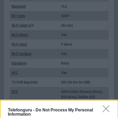
Bluetooth
v5,x
B/T extra
A2DP
Wi-Fi (alap)
g/b
v6e (ae)
Wi-Fi Direct
Van
Wi-Fi extra
3 sávos
Wi-Fi HotSpot
Van
Blackberry
Nincs
NFC
Van
TV/USB kapcsolat
OtG (On-the-Go USB)
GPS
aGPS (USA), Glonass (Orosz),
BDS (Kína), Galileo (EU)
Push to Talk
Nincs
Telefonguru -
Do Not Process My Personal
Information
AKKUMULÁTOR