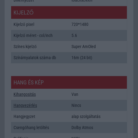
KIJELZŐ
Kijelző pixel
720*1480
Kijelző méret - col/inch
5.6
Színes kijelző
Super AmOled
Színárnyalatok száma db
16m (24 bit)
HANG ÉS KÉP
Kihangositás
Van
Hangvezérlés
Nincs
Hangjegyzet
alap szolgáltatás
Csengőhang letöltés
Dolby Atmos