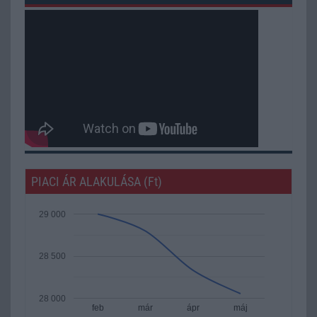
PIACI ÁR ALAKULÁSA (Ft)
29 000
28 500
28 000
feb
már
ápr
máj