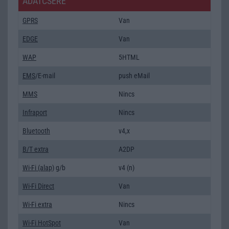
ADATCSERE
GPRS
Van
EDGE
Van
WAP
5HTML
EMS
/E-mail
push eMail
MMS
Nincs
Infraport
Nincs
Bluetooth
v4,x
B/T extra
A2DP
Wi-Fi (alap)
g/b
v4 (n)
Wi-Fi Direct
Van
Wi-Fi extra
Nincs
Wi-Fi HotSpot
Van