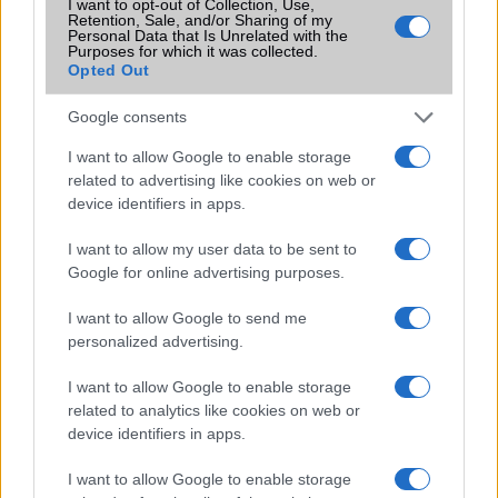
I want to opt-out of Collection, Use,
Retention, Sale, and/or Sharing of my
Flight mode
Van
Personal Data that Is Unrelated with the
Purposes for which it was collected.
Terület
Magyar
Opted Out
Funkciók
Glass front, aluminum back,
Google consents
aluminum frame
I want to allow Google to enable storage
Brand
2018
related to advertising like cookies on web or
device identifiers in apps.
Védelem
IP68
Limited Edition
Nincs
I want to allow my user data to be sent to
Google for online advertising purposes.
SAR
1,39
N/A = Nincs adat. Legutóbbi frissítés: 2026-07-13 19:00:00
I want to allow Google to send me
personalized advertising.
I want to allow Google to enable storage
related to analytics like cookies on web or
device identifiers in apps.
I want to allow Google to enable storage
Új és Használt GSM kiemelt ajánlatok