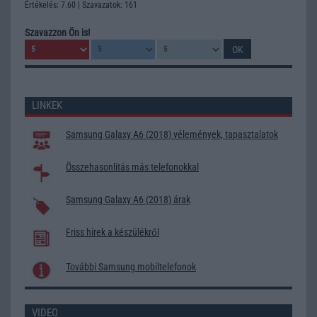
Értékelés: 7.60 | Szavazatok: 161
Szavazzon Ön is!
LINKEK
Samsung Galaxy A6 (2018) vélemények, tapasztalatok
Összehasonlítás más telefonokkal
Samsung Galaxy A6 (2018) árak
Friss hírek a készülékről
További Samsung mobiltelefonok
VIDEO