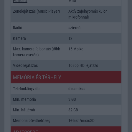
Polifonia
MIDI
Zenelejátszás (Music Player)
Aktív zajelnyomás külön
mikrofonnal!
Rádió
sztereó
Kamera
1x
Max. kamera felbontás (több
16 Mpixel
kamera esetén)
Video lejátszás
1080p HD lejátszó
MEMÓRIA ÉS TÁRHELY
Telefonkönyv db
dinamikus
Min. memória
3 GB
Min. háttértár
32 GB
Memória bővíthetőség
T-Flash/microSD