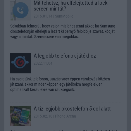
Mit tehetsz, ha elfelejtetted a lock
screen mintát?
2016.01.14
| SamMobile
Sokakban felmerül, hogy vajon mit lehet tenni akkor, ha Samsung
okostelefonján elfelejti a lezárt képernyõ feloldó jelszavát, kódját
vagy a mintát. Szerencsére van megoldás.
A legjobb telefonok játékhoz
2022.11.04
Ha szeretünk telefonon, utazás vagy éppen várakozás közben
játszani, akkor mindenképpen egy játékokra megfelelően
optimalizált készülékre van szükségünk.
A tíz legjobb okostelefon 5 col alatt
2015.02.10
| Phone Arena