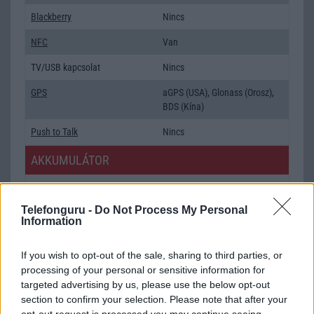
Blackberry
Nincs
NFC
Van
TV/USB kapcsolat
Nincs
GPS
aGPS (USA), Glonass (Orosz),
BDS (Kína)
Push to Talk
Nincs
AKKUMULÁTOR
Típus
Li-Ion
Telefonguru -
Do Not Process My Personal
Készenléti idő h /
Az akkumulátor nem vehetõ ki!
Information
Cserélhetőség
Beszélgetési idő h /
Nincs publikus adat!
If you wish to opt-out of the sale, sharing to third parties, or
Gyorstöltés
processing of your personal or sensitive information for
targeted advertising by us, please use the below opt-out
ALKALMAZÁSOK ÉS ÉRZÉKELŐK
section to confirm your selection. Please note that after your
opt-out request is processed you may continue seeing