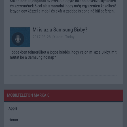
Sokan nem rajonganak az évek óta egyre inkább növekvõ kijelzõkért
és szeretnének 5 col alatt maradni, hogy még egyszerûen kezelhetõ
legyen egy kézzel a mobil és akár a zsebbe is gond nélkül beférjen.
Mi is az a Samsung Bixby?
2017.03.28
| Xiaomi Today
Többekben felmerülhet a jogos kérdés, hogy vajon mi az a Bixby, mit
mutat be a Samsung holnap?
MOBILTELEFON MÁRKÁK
Apple
Honor