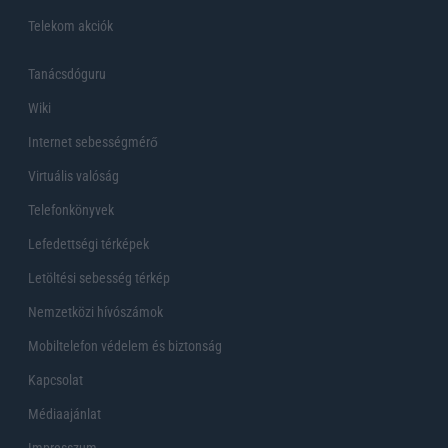
Telekom akciók
Tanácsdóguru
Wiki
Internet sebességmérő
Virtuális valóság
Telefonkönyvek
Lefedettségi térképek
Letöltési sebesség térkép
Nemzetközi hívószámok
Mobiltelefon védelem és biztonság
Kapcsolat
Médiaajánlat
Impresszum