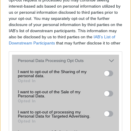
Java
Nincs
interest-based ads based on personal information utilized by
us or personal information disclosed to third parties prior to
Flash
/
Ujjlenyomat olvasó
Fingerprint sensor
your opt-out. You may separately opt-out of the further
SNS integráció
alap szolgáltatás
disclosure of your personal information by third parties on the
IAB’s list of downstream participants. This information may
Organizer
alap szolgáltatás
also be disclosed by us to third parties on the
IAB’s List of
Downstream Participants
that may further disclose it to other
T9 szótár
alkalmazás független szótár
third parties.
Office alkalmazások
DV = Document viewer (Word,
Please note that this website/app uses one or more Google
Personal Data Processing Opt Outs
Excel, PowerPoint, PDF)
services and may gather and store information including but
not limited to your visit or usage behaviour. You may click to
I want to opt-out of the Sharing of my
Iránytũ
ecompass
personal data.
grant or deny consent to Google and its third-party tags to
Opted In
Extrák
ANT+ support
use your data for below specified purposes in below Google
consent section.
I want to opt-out of the Sale of my
EGYÉB
Personal Data.
Opted In
Vibra jelzés
Van
I want to opt-out of processing my
SIM típus
Personal Data for Targeted Advertising.
nanoSIM
Opted In
SIM-ek száma
2