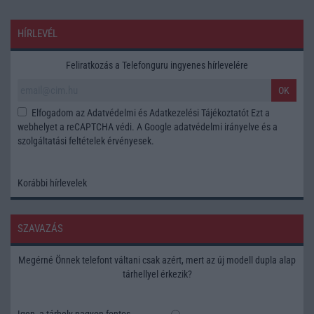
HÍRLEVÉL
Feliratkozás a Telefonguru ingyenes hírlevelére
OK
Elfogadom az
Adatvédelmi és Adatkezelési Tájékoztatót
Ezt a
webhelyet a reCAPTCHA védi. A Google
adatvédelmi irányelve
és a
szolgáltatási feltételek
érvényesek.
Korábbi hírlevelek
SZAVAZÁS
Megérné Önnek telefont váltani csak azért, mert az új modell dupla alap
tárhellyel érkezik?
Igen, a tárhely nagyon fontos