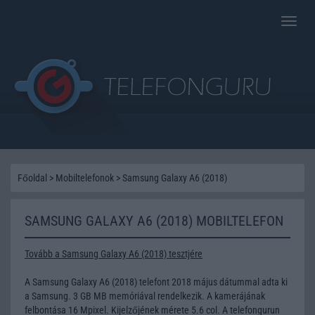
Toggle
naviga
Főoldal
>
Mobiltelefonok
>
Samsung Galaxy A6 (2018)
SAMSUNG GALAXY A6 (2018) MOBILTELEFON
Tovább a Samsung Galaxy A6 (2018) tesztjére
A Samsung Galaxy A6 (2018) telefont 2018 május dátummal adta ki
a Samsung. 3 GB MB memóriával rendelkezik. A kamerájának
felbontása 16 Mpixel. Kijelzőjének mérete 5.6 col. A telefongurun