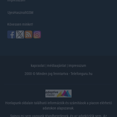
UjesHasznaltGSM
Kövessen minket!
kapcsolat
|
médiaajánlat
|
impresszum
2000 © Minden jog fenntartva - Telefonguru.hu
Honlapunk oldalain található információk és számítások a piacon elérhető
adatokon alapszanak.
Sajnos mi sem vagyunk tévedhetetlenek, és az adatközlők sem. Az