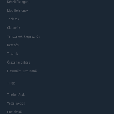
Készülékekguru
Mobiltelefonok
Tabletek
Okosórák
Tartozékok, kiegeszítők
Keresés
Tesztek
Összehasonlítás
Használati útmutatók
Hirek
Telefon Árak
Yettel akciók
One akciók