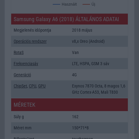
Új
Használt
Samsung Galaxy A6 (2018) ÁLTALÁNOS ADATAI
Megjelenés időpontja
2018 május
Operációs rendszer
v8,x Oreo (Android)
RotaS
Van
Frekvenciasáv
LTE, HSPA, GSM 3 sáv
Generáció
4G
ChipSet
,
CPU
,
GPU
Exynos 7870 Octa, 8 magos 1,6
GHz Cortex-A53, Mali T830
MÉRETEK
Súly g
162
Méret mm
150*71*8
Billentyűzet
touchscreen