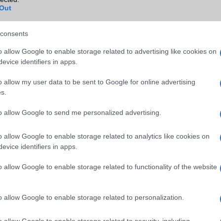
Bluetooth
v5,x
Out
B/T extra
ASHA, LE, A2DP
consents
Wi-Fi (alap)
g/b
v5 (ac)
o allow Google to enable storage related to advertising like cookies on
Wi-Fi Direct
Van
evice identifiers in apps.
Wi-Fi extra
Nincs
o allow my user data to be sent to Google for online advertising
s.
Wi-Fi HotSpot
alap szolgáltatás
to allow Google to send me personalized advertising.
Blackberry
Nincs
NFC
területenként változó
o allow Google to enable storage related to analytics like cookies on
evice identifiers in apps.
TV/USB kapcsolat
OtG (On-the-Go USB)
o allow Google to enable storage related to functionality of the website
GPS
aGPS (USA), Glonass (Orosz)
BDS (Kína), Galileo (EU), QZ
(Japán)
o allow Google to enable storage related to personalization.
Push to Talk
Nincs
o allow Google to enable storage related to security, including