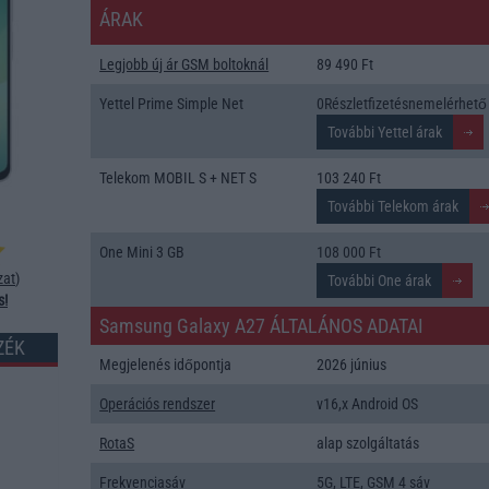
ÁRAK
Legjobb új ár GSM boltoknál
89 490 Ft
Yettel Prime Simple Net
0Részletfizetésnemelérhető
Telekom MOBIL S + NET S
103 240 Ft
One Mini 3 GB
108 000 Ft
zat
)
s!
Samsung Galaxy A27 ÁLTALÁNOS ADATAI
ZÉK
Megjelenés időpontja
2026 június
Operációs rendszer
v16,x Android OS
RotaS
alap szolgáltatás
Frekvenciasáv
5G, LTE, GSM 4 sáv