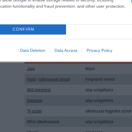
AKKUMULÁTOR
cation functionality and fraud prevention, and other user protection.
Típus
Li-Polimer
Készenléti idő h /
Az akkumulátor nem vehetõ 
CONFIRM
Cserélhetőség
Beszélgetési idő h /
25W-os gyorstöltés
Gyorstöltés
Data Deletion
Data Access
Privacy Policy
ALKALMAZÁSOK ÉS ÉRZÉKELŐK
Java
Nincs
Flash
/
Ujjlenyomat olvasó
Fingerprint sensor
SNS integráció
alap szolgáltatás
Organizer
alap szolgáltatás
T9 szótár
alkalmazás független szótár
Office alkalmazások
alap szolgáltatás