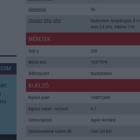
Generáció
5G
ChipSet
,
CPU
,
GPU
Qualcomm Snapdragon, 8 m
max 2,4 GHz, Adreno 710
MÉRETEK
Súly g
200
Méret mm
163*79*8
TGSM
Billentyűzet
touchscreen
ért
KIJELZŐ
y
Kijelző pixel
1080*2340
axy
Kijelző méret - col/inch
6.7
Színes kijelző
Super AmOled
Színárnyalatok száma db
16m (24 bit)