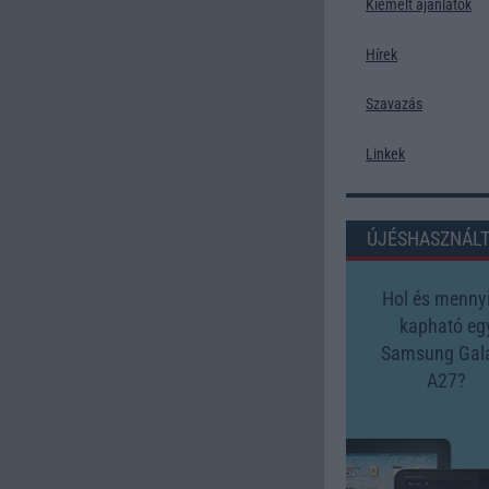
Kiemelt ajánlatok
Hírek
Szavazás
Linkek
ÚJÉSHASZNÁL
Hol és mennyi
kapható eg
Samsung Gal
A27?