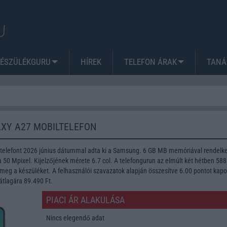
KÉSZÜLÉKGURU
HÍREK
TELEFON ÁRAK
TANÁ
XY A27 MOBILTELEFON
elefont 2026 június dátummal adta ki a Samsung. 6 GB MB memóriával rendelke
50 Mpixel. Kijelzőjének mérete 6.7 col. A telefongurun az elmúlt két hétben 588
meg a készüléket. A felhasználói szavazatok alapján összesítve 6.00 pontot kapo
 átlagára 89.490 Ft.
PIACI ÁR ALAKULÁSA
Nincs elegendő adat