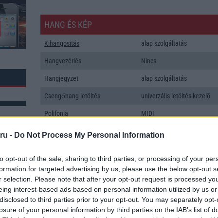
HANG ÉS KÉP
Kihangositás
alap szolgáltatás
Hangvezérlés
Nincs
Hangjegyzet
alap szolgáltatás
Csengőhang letöltés
univerzális letöltés kezelõ
Polifonia
MIDI
Zenelejátszás (Music Player)
Zene lejátszó
ru -
Do Not Process My Personal Information
Rádió
Nincs
to opt-out of the sale, sharing to third parties, or processing of your per
Kamera
3x
formation for targeted advertising by us, please use the below opt-out s
k: 2
r selection. Please note that after your opt-out request is processed y
Max. kamera felbontás (több
50 Mpixel
eing interest-based ads based on personal information utilized by us or
kamera esetén)
disclosed to third parties prior to your opt-out. You may separately opt-
losure of your personal information by third parties on the IAB’s list of
Video lejátszás
4K UHD lejátszó