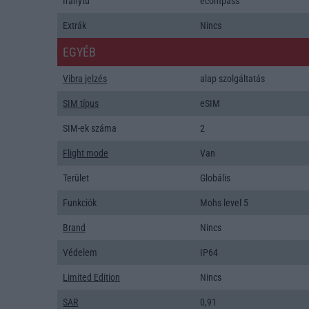
Iránytũ
ecompass
Extrák
Nincs
EGYÉB
Vibra jelzés
alap szolgáltatás
SIM típus
eSIM
SIM-ek száma
2
Flight mode
Van
Terület
Globális
Funkciók
Mohs level 5
Brand
Nincs
Védelem
IP64
Limited Edition
Nincs
SAR
0,91