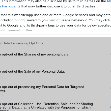
. This information may also be disclosed by us to third parties on the
IA
MEMÓRIA ÉS TÁRHELY
Participants
that may further disclose it to other third parties.
 that this website/app uses one or more Google services and may gath
Telefonkönyv db
dinamikus
including but not limited to your visit or usage behaviour. You may click 
axy
Min. memória
6 GB
yek,
 to Google and its third-party tags to use your data for below specifi
k
ogle consent section.
Min. háttértár
128 GB
tás
Memória bővíthetőség
T-Flash/microSD
l Data Processing Opt Outs
kkal
ADATCSERE
o opt-out of the Sharing of my personal data.
axy
In
GPRS
Van
EDGE
Van
o opt-out of the Sale of my Personal Data.
In
WAP
5HTML
sung
to opt-out of processing my Personal Data for Targeted
EMS
/E-mail
push eMail
ing.
ok
In
MMS
Nincs
o opt-out of Collection, Use, Retention, Sale, and/or Sharing
Infraport
Nincs
ersonal Data that Is Unrelated with the Purposes for which it
lected.