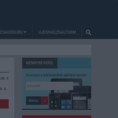
CSADÓGURU
UJESHASZNALTGSM
MENNYIBE KERÜL
Keressen a telefonboltok ajánlatai között!
zik. A
tt. A