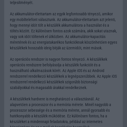
teljesítményét.
Az akkumulátor-élettartam az egyik legfontosabb tényező, amikor
egy mobiltelefont választunk. Az akkumulátor-élettartam azt jelenti,
hogy mennyi időt tölt a készülék akkumulátora a használat és a
töltés között. Ez különösen fontos azok számára, akik sokat utaznak,
vagy sok időt töltenek el útközben. Az akkumulátor-kapacitás
méretének és az energiatakarékos funkcióknak köszönhetően egyes
készülékek hosszabb ideig bírják az üzemidőt, mint mások.
Az operációs rendszer is nagyon fontos tényező. A készülékek
operációs rendszere befolyásolja a készülék funkcióit és a
használható alkalmazások körét. Az Apple iOS és az Android
rendszerrel rendelkező készülékek a legnépszerűbbek. Az Apple iOS
rendszerrel rendelkező készülékek szigorúbb biztonsági
szabályokkal és magasabb árakkal rendelkeznek.
A készülékek hardvere is meghatározó a választásnál. Az
alapvetően a processzor és a memória mérete. Minél nagyobb a
processzor sebessége és a memória mérete, annál gyorsabb és
hatékonyabb a készülék működése. Ez különösen fontos, ha a
készüléket a mindennapi feladatokra, például az internetes