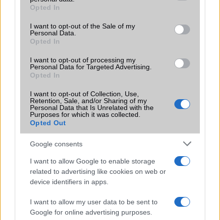
grant or deny consent to Google and its third-party tags to
Opted In
Motorola
use your data for below specified purposes in below Google
consent section.
I want to opt-out of the Sale of my
Nokia
Personal Data.
Opted In
Realme
I want to opt-out of processing my
Personal Data for Targeted Advertising.
Samsung
Opted In
vivo
I want to opt-out of Collection, Use,
Retention, Sale, and/or Sharing of my
Personal Data that Is Unrelated with the
Xiaomi
Purposes for which it was collected.
Opted Out
ZTE
Google consents
Összes márka
I want to allow Google to enable storage
related to advertising like cookies on web or
device identifiers in apps.
Mennyibe kerül
I want to allow my user data to be sent to
Keressen a telefonboltok ajánlatai között!
Google for online advertising purposes.