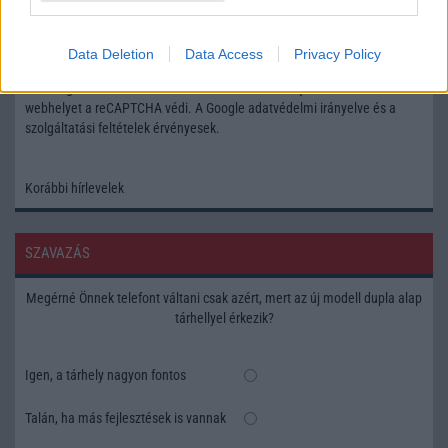
Feliratkozás a Telefonguru ingyenes hírlevelére
Data Deletion
Data Access
Privacy Policy
OK
Elfogadom az
Adatvédelmi és Adatkezelési Tájékoztatót
Ezt a
webhelyet a reCAPTCHA védi. A Google
adatvédelmi irányelve
és a
szolgáltatási feltételek
érvényesek.
Korábbi hírlevelek
SZAVAZÁS
Megérné Önnek telefont váltani csak azért, mert az új modell dupla alap
tárhellyel érkezik?
Igen, a tárhely nagyon fontos
Talán, ha más fejlesztések is vannak