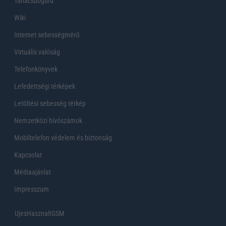
Tanácsdóguru
Wiki
Internet sebességmérő
Virtuális valóság
Telefonkönyvek
Lefedettségi térképek
Letöltési sebesség térkép
Nemzetközi hívószámok
Mobiltelefon védelem és biztonság
Kapcsolat
Médiaajánlat
Impresszum
UjesHasznaltGSM