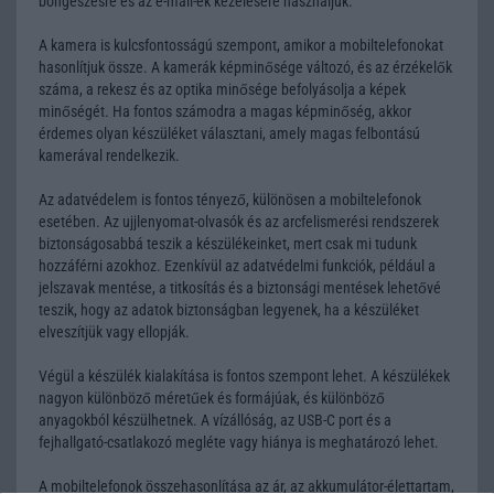
böngészésre és az e-mail-ek kezelésére használjuk.
A kamera is kulcsfontosságú szempont, amikor a mobiltelefonokat
hasonlítjuk össze. A kamerák képminősége változó, és az érzékelők
száma, a rekesz és az optika minősége befolyásolja a képek
minőségét. Ha fontos számodra a magas képminőség, akkor
érdemes olyan készüléket választani, amely magas felbontású
kamerával rendelkezik.
Az adatvédelem is fontos tényező, különösen a mobiltelefonok
esetében. Az ujjlenyomat-olvasók és az arcfelismerési rendszerek
biztonságosabbá teszik a készülékeinket, mert csak mi tudunk
hozzáférni azokhoz. Ezenkívül az adatvédelmi funkciók, például a
jelszavak mentése, a titkosítás és a biztonsági mentések lehetővé
teszik, hogy az adatok biztonságban legyenek, ha a készüléket
elveszítjük vagy ellopják.
Végül a készülék kialakítása is fontos szempont lehet. A készülékek
nagyon különböző méretűek és formájúak, és különböző
anyagokból készülhetnek. A vízállóság, az USB-C port és a
fejhallgató-csatlakozó megléte vagy hiánya is meghatározó lehet.
A mobiltelefonok összehasonlítása az ár, az akkumulátor-élettartam,