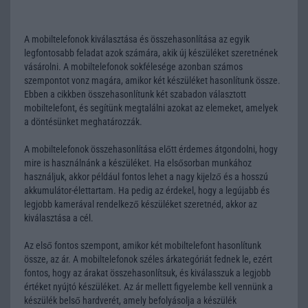
A mobiltelefonok kiválasztása és összehasonlítása az egyik
legfontosabb feladat azok számára, akik új készüléket szeretnének
vásárolni. A mobiltelefonok sokfélesége azonban számos
szempontot vonz magára, amikor két készüléket hasonlítunk össze.
Ebben a cikkben összehasonlítunk két szabadon választott
mobiltelefont, és segítünk megtalálni azokat az elemeket, amelyek
a döntésünket meghatározzák.
A mobiltelefonok összehasonlítása előtt érdemes átgondolni, hogy
mire is használnánk a készüléket. Ha elsősorban munkához
használjuk, akkor például fontos lehet a nagy kijelző és a hosszú
akkumulátor-élettartam. Ha pedig az érdekel, hogy a legújabb és
legjobb kamerával rendelkező készüléket szeretnéd, akkor az
kiválasztása a cél.
Az első fontos szempont, amikor két mobiltelefont hasonlítunk
össze, az ár. A mobiltelefonok széles árkategóriát fednek le, ezért
fontos, hogy az árakat összehasonlítsuk, és kiválasszuk a legjobb
értéket nyújtó készüléket. Az ár mellett figyelembe kell vennünk a
készülék belső hardverét, amely befolyásolja a készülék