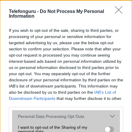
az operációs rendszer, a hardver, a kamera, az adatvédelem és a
kialakítás szempontjából döntő fontosságú lehet. Ezek a
Telefonguru -
Do Not Process My Personal
szempontok kritikusak ahhoz, hogy megtaláljuk azokat a
Information
mobiltelefonokat, amelyek megfelelnek az igényeinknek és
elvárásainknak.
If you wish to opt-out of the sale, sharing to third parties, or
processing of your personal or sensitive information for
Végül azt is fontos tudni, hogy a mobiltelefonok összehasonlítása
targeted advertising by us, please use the below opt-out
során minden felhasználó egyéni preferenciákkal rendelkezik, így a
section to confirm your selection. Please note that after your
választásuk eltérhet. Azonban azok, akik számára fontos a nagyobb
opt-out request is processed you may continue seeing
kijelző, hosszabb üzemidő, hatékony
interest-based ads based on personal information utilized by
us or personal information disclosed to third parties prior to
your opt-out. You may separately opt-out of the further
MOBILTELEFON MÁRKÁK
disclosure of your personal information by third parties on the
IAB’s list of downstream participants. This information may
Apple
also be disclosed by us to third parties on the
IAB’s List of
Downstream Participants
that may further disclose it to other
Honor
third parties.
Please note that this website/app uses one or more Google
Huawei
Personal Data Processing Opt Outs
services and may gather and store information including but
LG
not limited to your visit or usage behaviour. You may click to
I want to opt-out of the Sharing of my
personal data.