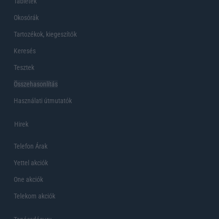
Tabletek
Okosórák
Tartozékok, kiegeszítők
Keresés
Tesztek
Összehasonlítás
Használati útmutatók
Hirek
Telefon Árak
Yettel akciók
One akciók
Telekom akciók