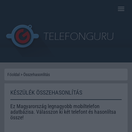
Toggle
naviga
Főoldal
>
Összehasonlítás
KÉSZÜLÉK ÖSSZEHASONLÍTÁS
Ez Magyarország legnagyobb mobiltelefon
adatbázisa. Válasszon ki két telefont és hasonlítsa
össze!