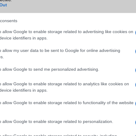
Out
64 Mpixel
64 Mpixel
consents
4K UHD lejátszó
4K UHD lejátszó
o allow Google to enable storage related to advertising like cookies on
evice identifiers in apps.
o allow my user data to be sent to Google for online advertising
dinamikus
dinamikus
s.
4000
6000
to allow Google to send me personalized advertising.
128
256
o allow Google to enable storage related to analytics like cookies on
T-Flash/microSD
T-Flash/microSD
evice identifiers in apps.
o allow Google to enable storage related to functionality of the website
Van
Van
o allow Google to enable storage related to personalization.
Van
Nincs
5HTML
5HTML
o allow Google to enable storage related to security, including