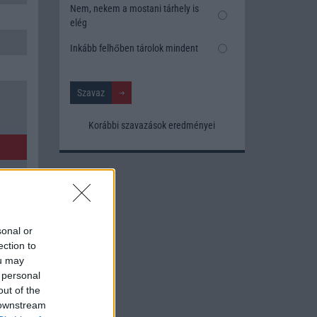
Nem, nekem a mostani tárhely is
elég
Inkább felhőben tárolok mindent
,
Korábbi szavazások eredményei
sonal or
ection to
ou may
 personal
out of the
 downstream