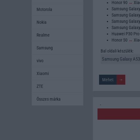
Honor 90
↔
Xia
Samsung Galax
Motorola
Samsung Galax
Samsung Galax
Nokia
Samsung Galax
Huawei P30 Pr
Realme
Honor 50
↔
Xia
Samsung
Bal oldali készülék:
vivo
Xiaomi
ZTE
Összes márka