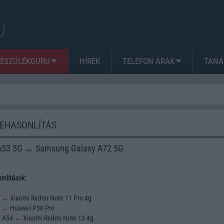
KÉSZÜLÉKGURU
HÍREK
TELEFON ÁRAK
TANÁ
ZEHASONLÍTÁS
A53 5G ↔ Samsung Galaxy A72 5G
nlítások:
3
↔
Xiaomi Redmi Note 11 Pro 4g
2
↔
Huawei P30 Pro
y A54
↔
Xiaomi Redmi Note 13 4g