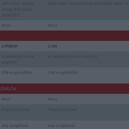
aGPS (USA), Glonass
aGPS (USA), Glonass (Orosz), BDS (Kína), Galileo (E
(Orosz), BDS (Kína),
Galileo (EU)
Nincs
Nincs
Li-Polimer
Li-Ion
Az akkumulátor nem
Az akkumulátor nem vehetõ ki!
vehetõ ki!
25W-os gyorstöltés
25W-os gyorstöltés
RZÉKELŐK
Nincs
Nincs
Fingerprint sensor
Fingerprint sensor
alap szolgáltatás
alap szolgáltatás