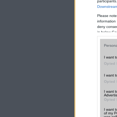
participants
Downstream 
Színes kijelző
Please note
Színárnyalatok
information 
száma db
deny consent
in below Go
HANG ÉS KÉP
Kihangositás
Persona
Hangvezérlés
I want t
Hangjegyzet
Opted 
Csengőhang letöltés
I want t
Polifonia
Opted 
Zenelejátszás (Music
I want 
Player)
Advertis
Opted 
Rádió
I want t
Kamera
of my P
was col