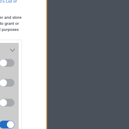
B’s List of
er and store
to grant or
ed purposes