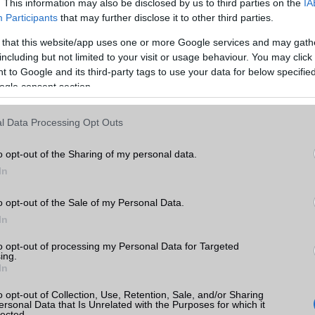
. This information may also be disclosed by us to third parties on the
IA
Participants
that may further disclose it to other third parties.
Super AmOled
Super AmOled
 that this website/app uses one or more Google services and may gath
16m (24 bit)
16m (24 bit)
including but not limited to your visit or usage behaviour. You may click 
 to Google and its third-party tags to use your data for below specifi
ogle consent section.
Van
Van
l Data Processing Opt Outs
Nincs
Nincs
o opt-out of the Sharing of my personal data.
alap szolgáltatás
alap szolgáltatás
In
univerzális letöltés kezelõ
univerzális letöltés kezelõ
o opt-out of the Sale of my Personal Data.
MIDI
MIDI
In
Zene lejátszó
Zene lejátszó
to opt-out of processing my Personal Data for Targeted
ing.
In
Nincs
Nincs
o opt-out of Collection, Use, Retention, Sale, and/or Sharing
4x
4x
ersonal Data that Is Unrelated with the Purposes for which it
lected.