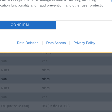
cation functionality and fraud prevention, and other user protection.
push eMail
push eMail
Nincs
Nincs
CONFIRM
Nincs
Nincs
v5,x
v5,x
Data Deletion
Data Access
Privacy Policy
A2DP
A2DP
v5 (ac)
v5 (ac)
Van
Van
Nincs
Nincs
Van
Nincs
Nincs
Nincs
Van
Van
OtG (On-the-Go USB)
OtG (On-the-Go USB)