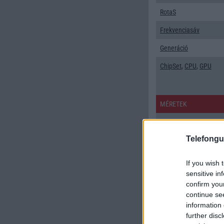
RotaS
Frekvenciasáv
Generáció
ChipSet
,
CPU
,
GPU
MÉRETEK
Súly g
Telefongu
Méret mm
Billentyũzet
If you wish 
sensitive in
KIJELZŐ
confirm you
Kijelző pixel
continue se
information 
Kijelző méret -
further disc
col/inch