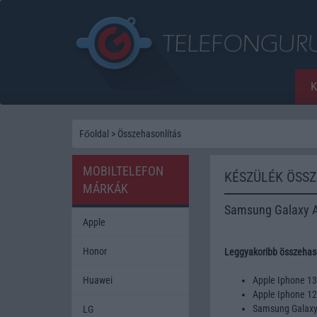
Főoldal
>
Összehasonlítás
MOBILTELEFON
KÉSZÜLÉK ÖSS
MÁRKÁK
Samsung Galaxy 
Apple
Honor
Leggyakoribb összehaso
Huawei
Apple Iphone 1
Apple Iphone 1
Samsung Galax
LG