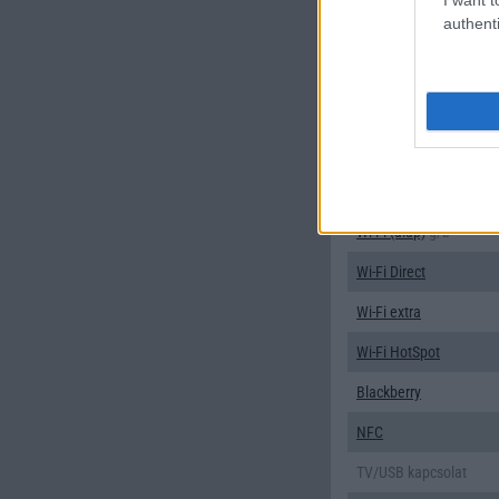
authenti
EMS
/E-mail
MMS
Infraport
Bluetooth
B/T extra
Wi-Fi (alap)
g/b
Wi-Fi Direct
Wi-Fi extra
Wi-Fi HotSpot
Blackberry
NFC
TV/USB kapcsolat