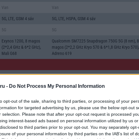
Van
Van
5G, LTE, GSM 4 sáv
5G, LTE, HSPA, GSM 4 sáv
5G
5G
Exynos 1200, 8 magos
Qualcomm SM7225 Snapdragon 750G 5G (8 nm), 8
(2*2,4 GHz & 6*2 GHz),
magos (2*2,2 GHz Kryo 570 & 6*1,8 GHz Kryo 570)
Mali G68
Adreno 619
189
203
ru -
Do Not Process My Personal Information
160*75*9
165*78*9
touchscreen
touchscreen
to opt-out of the sale, sharing to third parties, or processing of your per
formation for targeted advertising by us, please use the below opt-out s
r selection. Please note that after your opt-out request is processed y
1080*2400
1080*2400
eing interest-based ads based on personal information utilized by us or
disclosed to third parties prior to your opt-out. You may separately opt-
6.5
6.7
losure of your personal information by third parties on the IAB’s list of