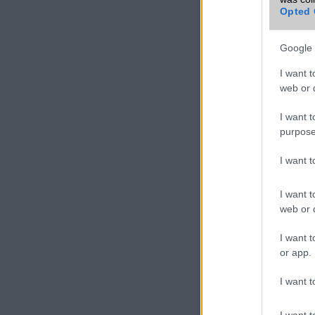
Opted 
Max. kamera
felbontás (több
kamera esetén)
Google 
Video lejátszás
I want t
web or d
MEMÓRIA ÉS TÁRHELY
I want t
Telefonkönyv db
purpose
Min. memória MB
I want 
Min. háttértár GB
I want t
Memória
bővíthetőség
web or d
ADATCSERE
I want t
or app.
GPRS
I want t
EDGE
WAP
I want t