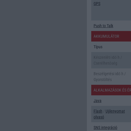
GPS
Push to Talk
AKKUMULÁTOR
Típus
Készenléti idő h /
Cserélhetőség
Beszélgetési idő h /
Gyorstöltés
ALKALMAZÁSOK ÉS É
Java
Flash
/
Ujjlenyomat
olvasó
SNS integráció