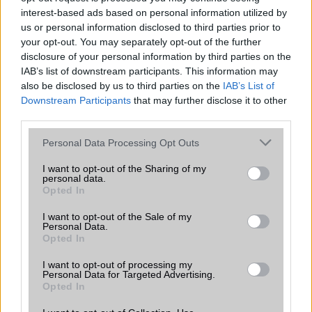
interest-based ads based on personal information utilized by
us or personal information disclosed to third parties prior to
your opt-out. You may separately opt-out of the further
disclosure of your personal information by third parties on the
IAB’s list of downstream participants. This information may
also be disclosed by us to third parties on the
IAB’s List of
Downstream Participants
that may further disclose it to other
third parties.
Euro Gsm
Please note that this website/app uses one or more Google
Personal Data Processing Opt Outs
247.000 Ft (új)
services and may gather and store information including but
not limited to your visit or usage behaviour. You may click to
I want to opt-out of the Sharing of my
personal data.
grant or deny consent to Google and its third-party tags to
Opted In
use your data for below specified purposes in below Google
consent section.
I want to opt-out of the Sale of my
Lenyűgöző kijelzővel, mesterséges
Personal Data.
intelligenciával és hosszú
Opted In
szoftvertámogatással mutatkozott be a
I want to opt-out of processing my
Samsung Galaxy A27 5G
Personal Data for Targeted Advertising.
2026.07.06
| Samsung
Opted In
A Samsung hivatalosan is bemutatta a Galaxy A széria