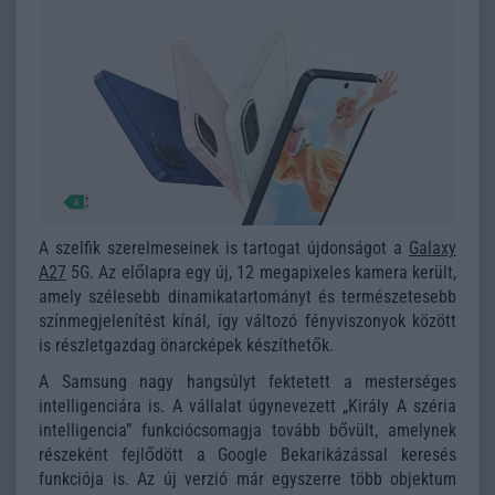
A szelfik szerelmeseinek is tartogat újdonságot a
Galaxy
A27
5G. Az előlapra egy új, 12 megapixeles kamera került,
amely szélesebb dinamikatartományt és természetesebb
színmegjelenítést kínál, így változó fényviszonyok között
is részletgazdag önarcképek készíthetők.
A Samsung nagy hangsúlyt fektetett a mesterséges
intelligenciára is. A vállalat úgynevezett „Király A széria
intelligencia” funkciócsomagja tovább bővült, amelynek
részeként fejlődött a Google Bekarikázással keresés
funkciója is. Az új verzió már egyszerre több objektum