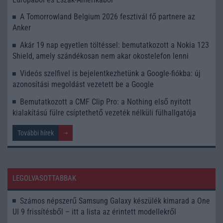
A Tomorrowland Belgium 2026 fesztivál fő partnere az
Anker
Akár 19 nap egyetlen töltéssel: bemutatkozott a Nokia 123
Shield, amely szándékosan nem akar okostelefon lenni
Videós szelfivel is bejelentkezhetünk a Google-fiókba: új
azonosítási megoldást vezetett be a Google
Bemutatkozott a CMF Clip Pro: a Nothing első nyitott
kialakítású fülre csíptethető vezeték nélküli fülhallgatója
További hírek
LEGOLVASOTTABBAK
Számos népszerű Samsung Galaxy készülék kimarad a One
UI 9 frissítésből – itt a lista az érintett modellekről