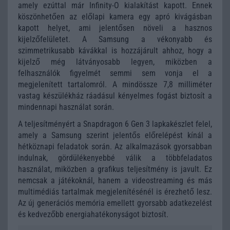
amely ezúttal már Infinity-O kialakítást kapott. Ennek
köszönhetően az előlapi kamera egy apró kivágásban
kapott helyet, ami jelentősen növeli a hasznos
kijelzőfelületet. A Samsung a vékonyabb és
szimmetrikusabb kávákkal is hozzájárult ahhoz, hogy a
kijelző még látványosabb legyen, miközben a
felhasználók figyelmét semmi sem vonja el a
megjelenített tartalomról. A mindössze 7,8 milliméter
vastag készülékház ráadásul kényelmes fogást biztosít a
mindennapi használat során.
A teljesítményért a Snapdragon 6 Gen 3 lapkakészlet felel,
amely a Samsung szerint jelentős előrelépést kínál a
hétköznapi feladatok során. Az alkalmazások gyorsabban
indulnak, gördülékenyebbé válik a többfeladatos
használat, miközben a grafikus teljesítmény is javult. Ez
nemcsak a játékoknál, hanem a videostreaming és más
multimédiás tartalmak megjelenítésénél is érezhető lesz.
Az új generációs memória emellett gyorsabb adatkezelést
és kedvezőbb energiahatékonyságot biztosít.