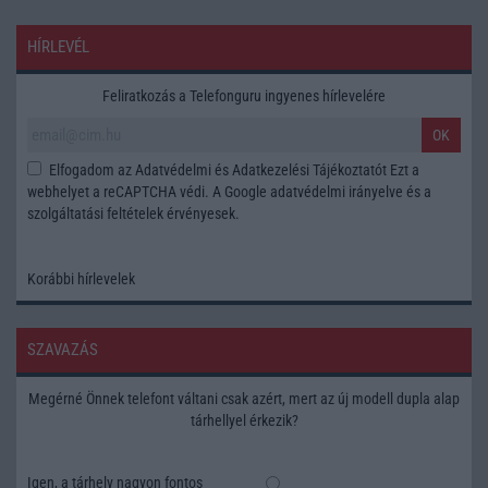
HÍRLEVÉL
Feliratkozás a Telefonguru ingyenes hírlevelére
OK
Elfogadom az
Adatvédelmi és Adatkezelési Tájékoztatót
Ezt a
webhelyet a reCAPTCHA védi. A Google
adatvédelmi irányelve
és a
szolgáltatási feltételek
érvényesek.
Korábbi hírlevelek
SZAVAZÁS
Megérné Önnek telefont váltani csak azért, mert az új modell dupla alap
tárhellyel érkezik?
Igen, a tárhely nagyon fontos