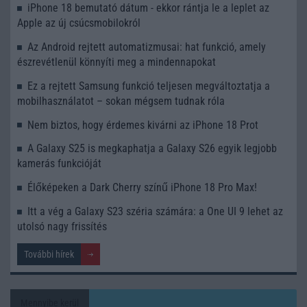
iPhone 18 bemutató dátum - ekkor rántja le a leplet az
Apple az új csúcsmobilokról
Az Android rejtett automatizmusai: hat funkció, amely
észrevétlenül könnyíti meg a mindennapokat
Ez a rejtett Samsung funkció teljesen megváltoztatja a
mobilhasználatot – sokan mégsem tudnak róla
Nem biztos, hogy érdemes kivárni az iPhone 18 Prot
A Galaxy S25 is megkaphatja a Galaxy S26 egyik legjobb
kamerás funkcióját
Élőképeken a Dark Cherry színű iPhone 18 Pro Max!
Itt a vég a Galaxy S23 széria számára: a One UI 9 lehet az
utolsó nagy frissítés
További hírek
Mennyibe kerül