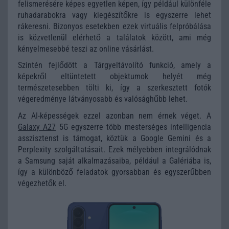
felismerésére képes egyetlen képen, így például különféle
ruhadarabokra vagy kiegészítőkre is egyszerre lehet
rákeresni. Bizonyos esetekben ezek virtuális felpróbálása
is közvetlenül elérhető a találatok között, ami még
kényelmesebbé teszi az online vásárlást.
Szintén fejlődött a Tárgyeltávolító funkció, amely a
képekről eltüntetett objektumok helyét még
természetesebben tölti ki, így a szerkesztett fotók
végeredménye látványosabb és valósághűbb lehet.
Az AI-képességek ezzel azonban nem érnek véget. A
Galaxy A27
5G egyszerre több mesterséges intelligencia
asszisztenst is támogat, köztük a Google Gemini és a
Perplexity szolgáltatásait. Ezek mélyebben integrálódnak
a Samsung saját alkalmazásaiba, például a Galériába is,
így a különböző feladatok gyorsabban és egyszerűbben
végezhetők el.