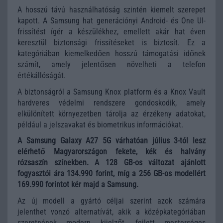
A hosszú távú használhatóság szintén kiemelt szerepet
kapott. A Samsung hat generációnyi Android- és One UI-
frissítést ígér a készülékhez, emellett akár hat éven
keresztül biztonsági frissítéseket is biztosít. Ez a
kategóriában kiemelkedően hosszú támogatási időnek
számít, amely jelentősen növelheti a telefon
értékállóságát.
A biztonságról a Samsung Knox platform és a Knox Vault
hardveres védelmi rendszere gondoskodik, amely
elkülönített környezetben tárolja az érzékeny adatokat,
például a jelszavakat és biometrikus információkat.
A Samsung Galaxy A27 5G várhatóan július 3-tól lesz
elérhető Magyarországon fekete, kék és halvány
rózsaszín színekben. A 128 GB-os változat ajánlott
fogyasztói ára 134.990 forint, míg a 256 GB-os modellért
169.990 forintot kér majd a Samsung.
Az új modell a gyártó céljai szerint azok számára
jelenthet vonzó alternatívát, akik a középkategóriában
szeretnének modern kijelzőt, fejlett mesterséges