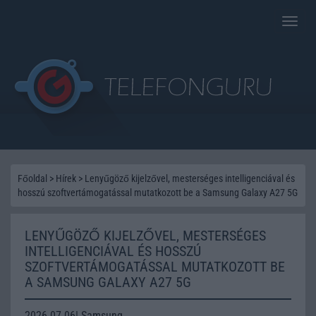
Toggle
naviga
Főoldal
>
Hírek
>
Lenyűgöző kijelzővel, mesterséges intelligenciával és
hosszú szoftvertámogatással mutatkozott be a Samsung Galaxy A27 5G
LENYŰGÖZŐ KIJELZŐVEL, MESTERSÉGES
INTELLIGENCIÁVAL ÉS HOSSZÚ
SZOFTVERTÁMOGATÁSSAL MUTATKOZOTT BE
A SAMSUNG GALAXY A27 5G
2026.07.06| Samsung