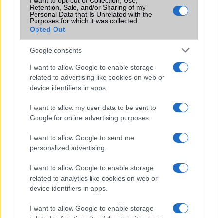
I want to opt-out of Collection, Use,
legújabb tagját, a Galaxy A27 5G modellt, amely a
Retention, Sale, and/or Sharing of my
középkategóriában kínál prémium megoldásokat.
Personal Data that Is Unrelated with the
Purposes for which it was collected.
Opted Out
Véletlenül leleplezte a Samsung a
Galaxy A27-et: gyorsabb chip, DeX
támogatás és One UI 8.5
Google consents
2026.06.16
| SamMobile
I want to allow Google to enable storage
Kiszivárgott a teljes adatlap, de két váratlan visszalépés
related to advertising like cookies on web or
is árnyékolhatja az új középkategóriás készülék rajtját.
device identifiers in apps.
I want to allow my user data to be sent to
A Samsung Galaxy A27 bemutatkozott:
Google for online advertising purposes.
Snapdragon 6 Gen 3, 120 Hz-es
AMOLED kijelző és hat évnyi Android
I want to allow Google to send me
frissítés
personalized advertising.
2026.06.26
| SamMobile
I want to allow Google to enable storage
Látványos fejlődést hoz a Galaxy A26 utódja, de néhány
related to analytics like cookies on web or
területen kompromisszumokat is vállalt a Samsung.
device identifiers in apps.
Mit tehetsz, ha elfelejtetted a lock
I want to allow Google to enable storage
screen mintát?