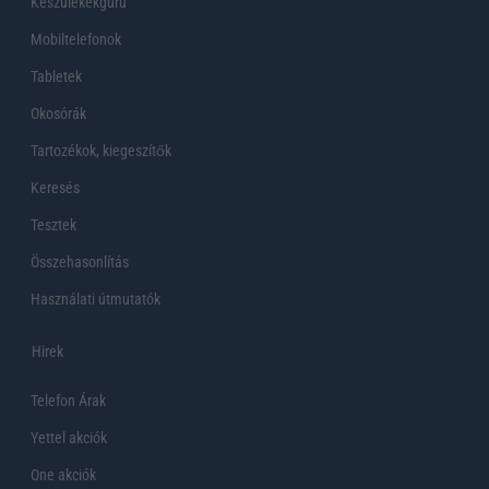
Készülékekguru
Mobiltelefonok
Tabletek
Okosórák
Tartozékok, kiegeszítők
Keresés
Tesztek
Összehasonlítás
Használati útmutatók
Hirek
Telefon Árak
Yettel akciók
One akciók