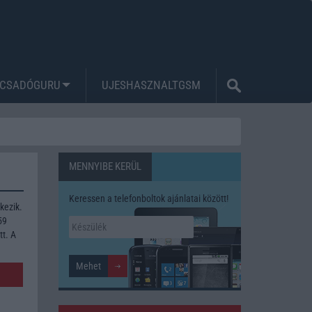
CSADÓGURU
UJESHASZNALTGSM
MENNYIBE KERÜL
Keressen a telefonboltok ajánlatai között!
kezik.
59
tt. A