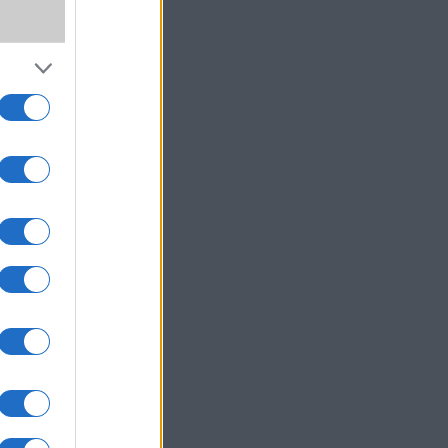
,
ki!