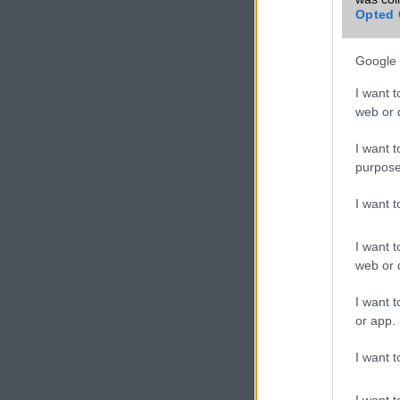
Opted 
Google 
I want t
web or d
I want t
purpose
I want 
I want t
web or d
I want t
or app.
I want t
I want t