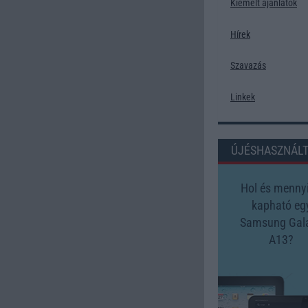
Kiemelt ajánlatok
Hírek
Szavazás
Linkek
ÚJÉSHASZNÁL
Hol és mennyi
kapható eg
Samsung Gal
A13?