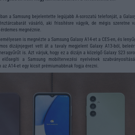
an a Samsung bejelentette legújabb A-sorozatú telefonját, a Galax
nztárcabarát vásárló, aki frissítésre vágyik, de mégis szeretne v
zt érdemes megnéznie.
zemélyesen is megnézte a Samsung Galaxy A14-et a CES-en, és lenyű
mos dizájnjegyet vett át a tavaly megjelent Galaxy A13-ból, beleér
eragyűrűt is. Azt várjuk, hogy ez a dizájn a közelgő Galaxy S23 sor
i elősegíti a Samsung mobiltervezési nyelvének szabványosításá
 az A14-et egy kicsit prémiumabbnak fogja érezni.