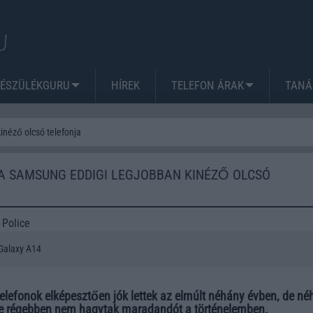
KÉSZÜLÉKGURU
HÍREK
TELEFON ÁRAK
TANÁ
inéző olcsó telefonja
A SAMSUNG EDDIGI LEGJOBBAN KINÉZŐ OLCSÓ
 Police
Galaxy A14
elefonok elképesztően jók lettek az elmúlt néhány évben, de n
ntve régebben nem hagytak maradandót a történelemben.