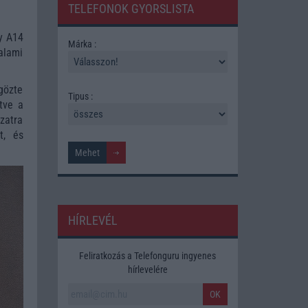
TELEFONOK GYORSLISTA
y A14
Márka :
alami
gözte
Tipus :
tve a
ozatra
t, és
HÍRLEVÉL
Feliratkozás a Telefonguru ingyenes
hírlevelére
OK