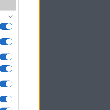
Hz-es
1080p
olcsó
mm-es