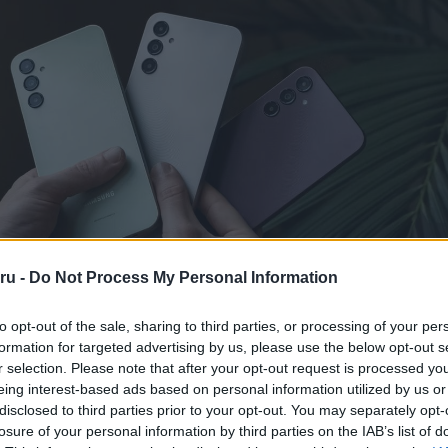
ru -
Do Not Process My Personal Information
ján érdekes textúra található, koncentrikus körökben elhelyezett
to opt-out of the sale, sharing to third parties, or processing of your per
 néznek ki, mintha valahonnan a telefon hátuljáról, a kamerák köze
formation for targeted advertising by us, please use the below opt-out s
nek. Igaz, félő, hogy a gerincek idővel összegyűjthetik a port és 
r selection. Please note that after your opt-out request is processed y
de a minta némileg csökkenti az ujjlenyomatképződést. Egy kis viz
eing interest-based ads based on personal information utilized by us or
kes módon szórja szét a fényt, de abszolút pozitív az összhatás.
disclosed to third parties prior to your opt-out. You may separately opt-
losure of your personal information by third parties on the IAB’s list of