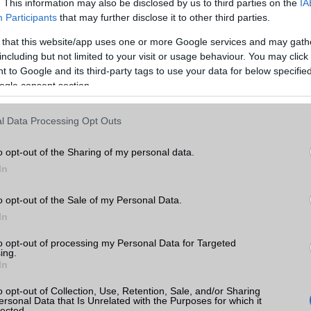
. This information may also be disclosed by us to third parties on the
IA
Participants
that may further disclose it to other third parties.
 that this website/app uses one or more Google services and may gath
including but not limited to your visit or usage behaviour. You may click 
 to Google and its third-party tags to use your data for below specifi
ogle consent section.
l Data Processing Opt Outs
o opt-out of the Sharing of my personal data.
In
o opt-out of the Sale of my Personal Data.
In
to opt-out of processing my Personal Data for Targeted
ing.
In
ben a Galaxy A14 nem sokat változott az A13-hoz képest. Ugya
o opt-out of Collection, Use, Retention, Sale, and/or Sharing
zlet és ugyanaz a négy giga RAM, valamint ugyanaz a (középs
ersonal Data that Is Unrelated with the Purposes for which it
lected.