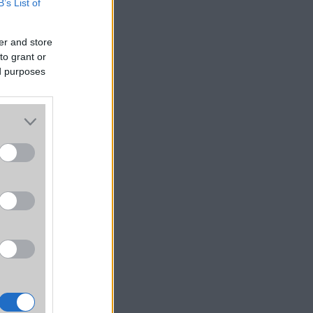
B’s List of
er and store
to grant or
ed purposes
naz a
zerű)