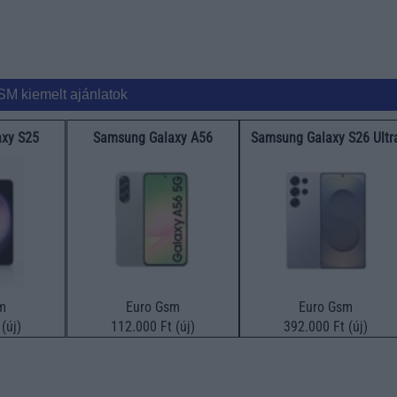
SM kiemelt ajánlatok
xy S25
Samsung Galaxy A56
Samsung Galaxy S26 Ultr
m
Euro Gsm
Euro Gsm
(új)
112.000 Ft (új)
392.000 Ft (új)