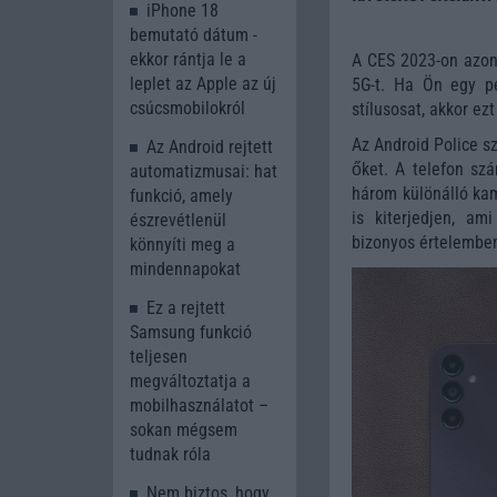
iPhone 18
bemutató dátum -
ekkor rántja le a
A CES 2023-on azonb
leplet az Apple az új
5G-t. Ha Ön egy pé
csúcsmobilokról
stílusosat, akkor e
Az Android Police s
Az Android rejtett
őket. A telefon szá
automatizmusai: hat
három különálló kam
funkció, amely
is kiterjedjen, am
észrevétlenül
bizonyos értelemben
könnyíti meg a
mindennapokat
Ez a rejtett
Samsung funkció
teljesen
megváltoztatja a
mobilhasználatot –
sokan mégsem
tudnak róla
Nem biztos, hogy