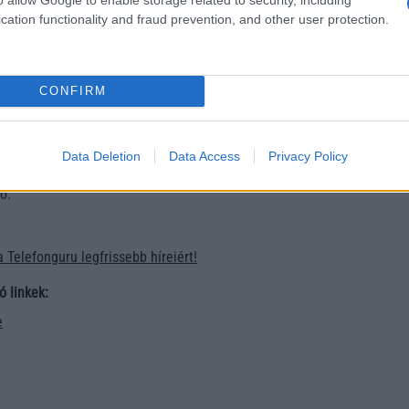
cation functionality and fraud prevention, and other user protection.
CONFIRM
sos módon csak a fekete verzió megjelenését tervezi az Egy
cokon kaphatók lesznek az itt látott ezüst, zöld és lila modellek. 
ros áron – ami az előző, 250 dolláros A13-at tekintve igen meg
Data Deletion
Data Access
Privacy Policy
ng Galaxy A14 kiváló pénztárcabarát opciónak tűnik. A telefon 
ó.
a Telefonguru legfrissebb híreiért!
ó linkek:
e