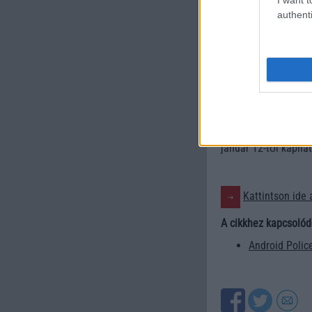
authenti
A Samsung a szoká
Államokban. Más pia
ellenére 200 dollá
árfekvés – a Samsu
január 12-től kaphat
Kattintson ide 
A cikkhez kapcsolód
Android Polic