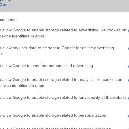
állítás.
Out
onális frissítés a képernyőn található: míg az A13 lenyűgözött 90
ágával, a 720p-s panel egyébként nem volt nagyszerű. A Galaxy A14 
consents
es színekkel és nagyszerű betekintési szögekkel rendelkezik. Egy 
szép kijelzőnek tűnik. A telefon továbbra is rendelkezik egy 3,5 
o allow Google to enable storage related to advertising like cookies on
zóval. Ritkaság.
evice identifiers in apps.
o allow my user data to be sent to Google for online advertising
s.
to allow Google to send me personalized advertising.
o allow Google to enable storage related to analytics like cookies on
evice identifiers in apps.
o allow Google to enable storage related to functionality of the website
o allow Google to enable storage related to personalization.
o allow Google to enable storage related to security, including