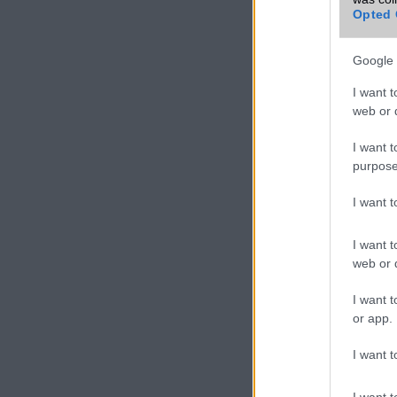
háromkamerás össze
Opted 
A legnagyobb funkci
frissítési gyakoris
Google 
90Hz-es panelje él
telefonhoz nagyon 
I want t
fejhallgató-csatlako
web or d
I want t
purpose
I want 
I want t
web or d
I want t
or app.
I want t
I want t