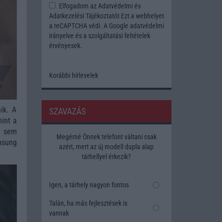
Elfogadom az
Adatvédelmi és
Adatkezelési Tájékoztatót
Ezt a webhelyet
a reCAPTCHA védi. A Google
adatvédelmi
irányelve
és a
szolgáltatási feltételek
érvényesek.
Korábbi hírlevelek
ik. A
SZAVAZÁS
mint a
t sem
Megérné Önnek telefont váltani csak
msung
azért, mert az új modell dupla alap
tárhellyel érkezik?
Igen, a tárhely nagyon fontos
Talán, ha más fejlesztések is
vannak