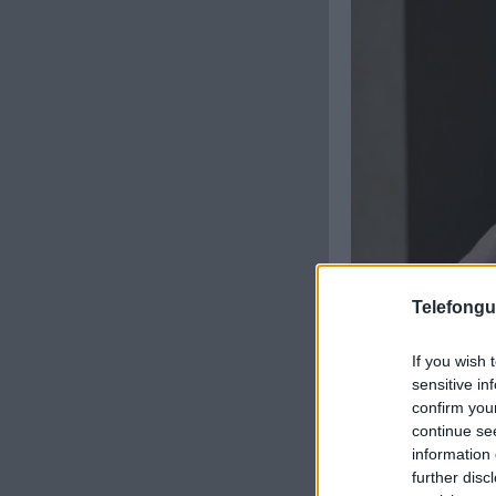
Telefongu
A Galaxy A14 hátul
If you wish 
bordák, amelyek úgy
sensitive in
lévő pontból eredné
confirm you
szennyeződéseket, 
continue se
intrikát is ad, érde
information 
further disc