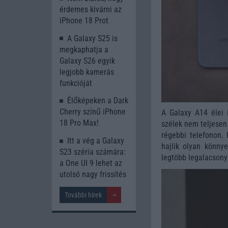
érdemes kivárni az
iPhone 18 Prot
A Galaxy S25 is
megkaphatja a
Galaxy S26 egyik
legjobb kamerás
funkcióját
Élőképeken a Dark
Cherry színű iPhone
A Galaxy A14 élei 
18 Pro Max!
szélek nem teljesen 
régebbi telefonon.
Itt a vég a Galaxy
hajlik olyan könn
S23 széria számára:
legtöbb legalacsony
a One UI 9 lehet az
utolsó nagy frissítés
További hírek