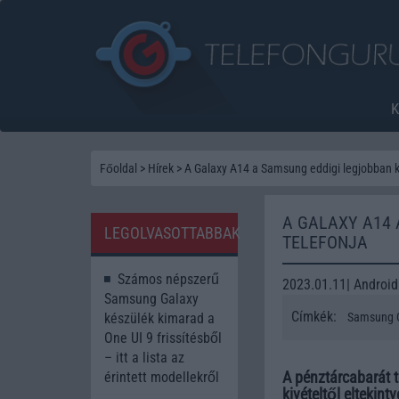
Főoldal
>
Hírek
>
A Galaxy A14 a Samsung eddigi legjobban k
A GALAXY A14 
LEGOLVASOTTABBAK
TELEFONJA
Számos népszerű
2023.01.11| Android
Samsung Galaxy
Címkék:
készülék kimarad a
Samsung 
One UI 9 frissítésből
– itt a lista az
A pénztárcabarát t
érintett modellekről
kivételtől elteki