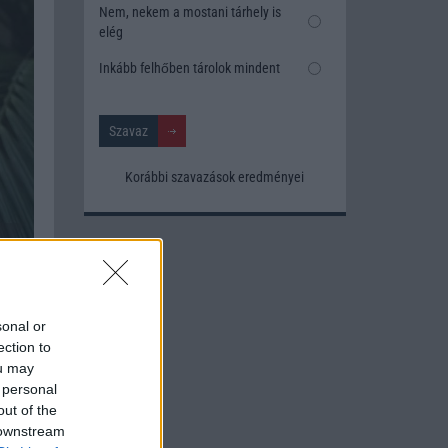
Nem, nekem a mostani tárhely is
elég
Inkább felhőben tárolok mindent
Korábbi szavazások eredményei
 apró
sonal or
lében
ection to
egyéb
ou may
uális
 personal
out of the
 downstream