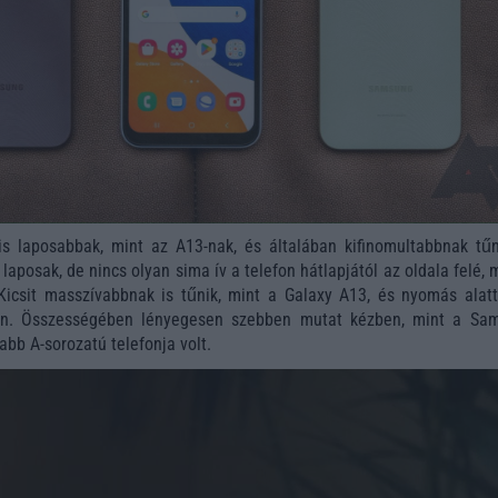
is laposabbak, mint az A13-nak, és általában kifinomultabbnak tűn
laposak, de nincs olyan sima ív a telefon hátlapjától az oldala felé, 
 Kicsit masszívabbnak is tűnik, mint a Galaxy A13, és nyomás alat
yen. Összességében lényegesen szebben mutat kézben, mint a Sa
abb A-sorozatú telefonja volt.